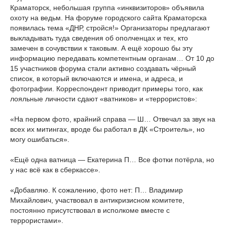
Краматорск, небольшая группа «инквизиторов» объявила
охоту на ведьм. На форуме городского сайта Краматорска
появилась тема «ДНР, стройся!» Организаторы предлагают
выкладывать туда сведения об ополченцах и тех, кто
замечен в сочувствии к таковым. А ещё хорошо бы эту
информацию передавать компетентным органам… От 10 до
15 участников форума стали активно создавать чёрный
список, в который включаются и имена, и адреса, и
фотографии. Корреспондент приводит примеры того, как
лояльные личности сдают «ватников» и «террористов»:
«На первом фото, крайний справа — Ш… Отвечал за звук на
всех их митингах, вроде бы работал в ДК «Строитель», но
могу ошибаться».
«Ещё одна ватница — Екатерина П… Все фотки потёрла, но
у нас всё как в сберкассе».
«Добавляю. К сожалению, фото нет: П… Владимир
Михайлович, участвовал в антикризисном комитете,
постоянно присутствовал в исполкоме вместе с
террористами».