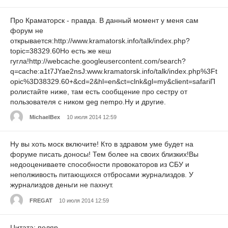
Про Краматорск - правда. В данный момент у меня сам
форум не
открывается:http://www.kramatorsk.info/talk/index.php?
topic=38329.60Но есть же кеш
гугла!http://webcache.googleusercontent.com/search?
q=cache:a1t7JYae2nsJ:www.kramatorsk.info/talk/index.php%3Ft
opic%3D38329.60+&cd=2&hl=en&ct=clnk&gl=my&client=safariП
ролистайте ниже, там есть сообщение про сестру от
пользователя с ником geg nempo.Ну и другие.
MichaelBex
10 июля 2014 12:59
Ну вы хоть моск включите! Кто в здравом уме будет на
форуме писать доносы! Тем более на своих близких!Вы
недооцениваете способности провокаторов из СБУ и
неполживость питающихся отбросами журнализдов. У
журнализдов деньги не пахнут.
FREGAT
10 июля 2014 12:59
Цитата: поляр