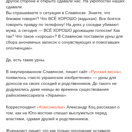
другой стороне и открыто сдавали нас. На укропостах наших
сдавали.
Вы спрашиваете о ситуации в Славянске. Знаете, что
близкие говорят? Что ВСЁ ХОРОШО (вздыхая). Все боятся
говорить правду по телефону! На днях у соседки убивают
мужа, а сегодня — ВСЁ ХОРОШО дрожащим голосом! Как
так? Что такое «хорошо»? В Славянске поставили урны для
сбора анонимных записок о сочувствующих и помогавших
ополченцам».
Да, есть такие урны.
В оккупированном Славянске, пишет сайт
«Русская весна»
,
появилось «чисто украинское изобретение» — урны для
доносов на своих соседей и родственников. До такого не
додумались даже немцы во времена существования
райхскомиссариата «Украина».
Корреспондент
«Комсомолки»
Александр Коц рассказал о
том, как на Юго-востоке спешат выслужиться перед
властями, сдавая друзей и родственников.
Журналист пишет, что как только ополчение оставило