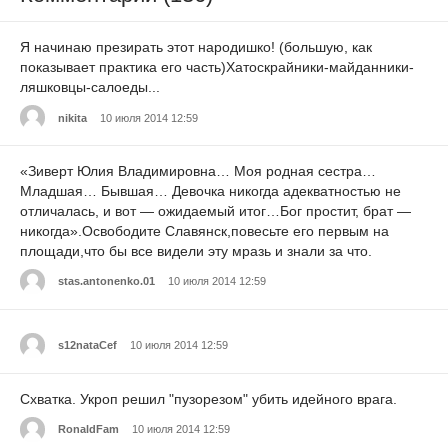
Я начинаю презирать этот народишко! (большую, как
показывает практика его часть)Хатоскрайники-майданники-
ляшковцы-салоеды...
nikita
10 июля 2014 12:59
«Зиверт Юлия Владимировна… Моя родная сестра…
Младшая… Бывшая… Девочка никогда адекватностью не
отличалась, и вот — ожидаемый итог…Бог простит, брат —
никогда».Освободите Славянск,повесьте его первым на
площади,что бы все видели эту мразь и знали за что.
stas.antonenko.01
10 июля 2014 12:59
s12nataCef
10 июля 2014 12:59
Схватка. Укроп решил "пузорезом" убить идейного врага.
RonaldFam
10 июля 2014 12:59