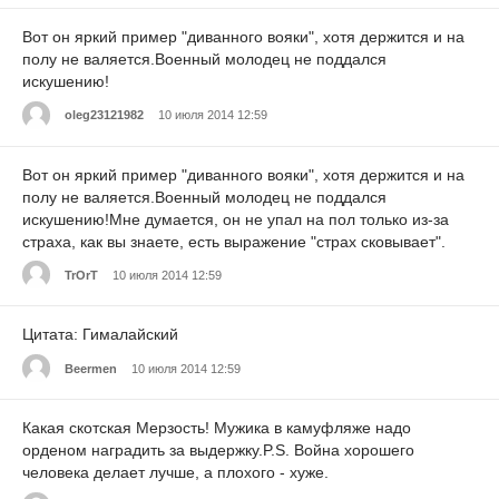
Вот он яркий пример "диванного вояки", хотя держится и на
полу не валяется.Военный молодец не поддался
искушению!
oleg23121982
10 июля 2014 12:59
Вот он яркий пример "диванного вояки", хотя держится и на
полу не валяется.Военный молодец не поддался
искушению!Мне думается, он не упал на пол только из-за
страха, как вы знаете, есть выражение "страх сковывает".
TrOrT
10 июля 2014 12:59
Цитата: Гималайский
Beermen
10 июля 2014 12:59
Какая скотская Мерзость! Мужика в камуфляже надо
орденом наградить за выдержку.P.S. Война хорошего
человека делает лучше, а плохого - хуже.