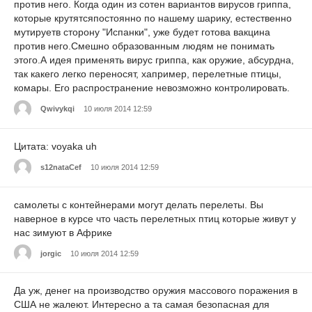
против него. Когда один из сотен вариантов вирусов гриппа,
которые крутятсяпостоянно по нашему шарику, естественно
мутируетв сторону "Испанки", уже будет готова вакцина
против него.Смешно образованным людям не понимать
этого.А идея применять вирус гриппа, как оружие, абсурдна,
так какего легко переносят, хапример, перелетные птицы,
комары. Его распространение невозможно контролировать.
Qwivykqi
10 июля 2014 12:59
Цитата: voyaka uh
s12nataCef
10 июля 2014 12:59
самолеты с контейнерами могут делать перелеты. Вы
наверное в курсе что часть перелетных птиц которые живут у
нас зимуют в Африке
jorgic
10 июля 2014 12:59
Да уж, денег на производство оружия массового поражения в
США не жалеют. Интересно а та самая безопасная для