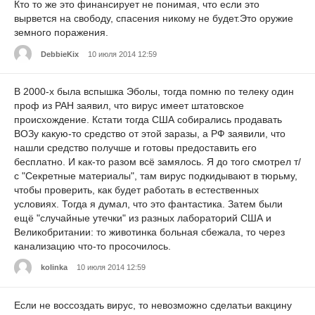
Кто то же это финансирует не понимая, что если это
вырвется на свободу, спасения никому не будет.Это оружие
земного поражения.
DebbieKix
10 июля 2014 12:59
В 2000-х была вспышка Эболы, тогда помню по телеку один
проф из РАН заявил, что вирус имеет штатовское
происхождение. Кстати тогда США собирались продавать
ВОЗу какую-то средство от этой заразы, а РФ заявили, что
нашли средство получше и готовы предоставить его
бесплатно. И как-то разом всё замялось. Я до того смотрел т/
с "Секретные материалы", там вирус подкидывают в тюрьму,
чтобы проверить, как будет работать в естественных
условиях. Тогда я думал, что это фантастика. Затем были
ещё "случайные утечки" из разных лабораторий США и
Великобритании: то животинка больная сбежала, то через
канализацию что-то просочилось.
kolinka
10 июля 2014 12:59
Если не воссоздать вирус, то невозможно сделатьи вакцину