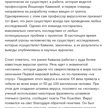
практически не существует, а работа, которая ведется
профессором Йошихиро Каваокой, в первую очередь
направлена на разработку новых вакцин от гриппа.
Одновременно с этим сам профессор вирусологии признает
тот факт, что риск существует всегда при проведении любых
исследований. Однако его команда постаралась
максимально смягчить последствия от любых
потенциальных проблем с проектом. В настоящее время
никакой угрозы человечеству не существует, исследования,
которые осуществлял Каваоки, закончены, а их результаты и
выводы опубликованы в научных журналах.
Стоит отметить, что ранее Каваока работал с куда более
известным вирусом гриппа. Речь идет о знаменитой
«испанке», которая даром что свирепствовала в мире после
окончания Первой мировой войны, но по-прежнему «на
слуху». Пандемия этого вируса в начале ХХ века привела к
гибели во всем мире от 50 до 100 миллионов человек. При
этом для создания штамма вируса, похожего на «испанку»,
ученый использовал некоторые фрагменты штаммов
птичьего гриппа, сообщает газета The Guardian. Вирус
появился на свет благодаря обратной генетике. Он был
создан на основе вирусов, которые циркулируют сегодня