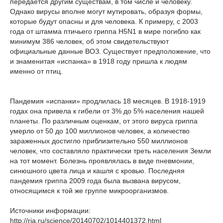
передается другим существам, в том числе и человеку.
Однако вирусы вполне могут мутировать, образуя формы,
которые будут опасны и для человека. К примеру, с 2003
года от штамма птичьего гриппа H5N1 в мире погибло как
минимум 386 человек, об этом свидетельствуют
официальные данные ВОЗ. Существует предположение, что
и знаменитая «испанка» в 1918 году пришла к людям
именно от птиц.
Пандемия «испанки» продлилась 18 месяцев. В 1918-1919
годах она привела к гибели от 3% до 5% населения нашей
планеты. По различным оценкам, от этого вируса гриппа
умерло от 50 до 100 миллионов человек, а количество
зараженных достигло приблизительно 550 миллионов
человек, что составляло практически треть населения Земли
на тот момент. Болезнь проявлялась в виде пневмонии,
синюшного цвета лица и кашля с кровью. Последняя
пандемия гриппа 2009 года была вызвана вирусом,
относящимся к той же группе микроорганизмов.
Источники информации:
http://ria.ru/science/20140702/1014401372.html