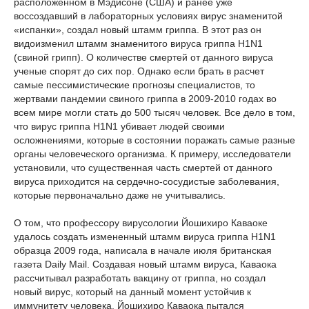
расположенном в Мэдисоне (США) и ранее уже
воссоздавший в лабораторных условиях вирус знаменитой
«испанки», создал новый штамм гриппа. В этот раз он
видоизменил штамм знаменитого вируса гриппа H1N1
(свиной грипп). О количестве смертей от данного вируса
ученые спорят до сих пор. Однако если брать в расчет
самые пессимистические прогнозы специалистов, то
жертвами пандемии свиного гриппа в 2009-2010 годах во
всем мире могли стать до 500 тысяч человек. Все дело в том,
что вирус гриппа H1N1 убивает людей своими
осложнениями, которые в состоянии поражать самые разные
органы человеческого организма. К примеру, исследователи
установили, что существенная часть смертей от данного
вируса приходится на сердечно-сосудистые заболевания,
которые первоначально даже не учитывались.
О том, что профессору вирусологии Йошихиро Каваоке
удалось создать измененный штамм вируса гриппа H1N1
образца 2009 года, написала в начале июля британская
газета Daily Mail. Создавая новый штамм вируса, Каваока
рассчитывал разработать вакцину от гриппа, но создал
новый вирус, который на данный момент устойчив к
иммунитету человека. Йошихиро Каваока пытался