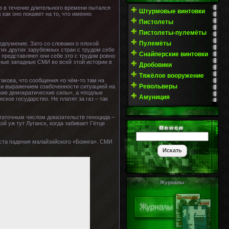
в в течение длительного времени пытался
Штурмовые винтовки
как оно покажет на то, что именно
Пистолеты
Пистолеты-пулемёты
Пулемёты
едоумение. Зато со словами о плохой
гих других зарубежных стран с трудом себе
Снайперские винтовки
 представляют они себе это с трудом ровно
вные западные СМИ во всей этой истории в
Дробовики
Тяжёлое вооружение
акова, что сообщения «о чём-то там на
Револьверы
в и выражением озабоченности ситуацией на
кие демократические силы», а «подлые
Амуниция
ое государство. Не платят за газ – так
таточным числом доказательств геноцида –
й уж тут Луганск, когда забивает Гётце
еста падения малайзийского «Боинга». СМИ
Журналы