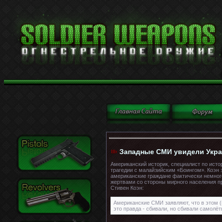
Западные СМИ увидели Украи
Американский историк, специалист по исто
трагедии с малайзийским «Боингом». Коэн 
американские граждане фактически немного
жертвами со стороны мирного населения п
Стивен Коэн:
Американские СМИ заявляют, что в этом (
это правда - сбивали, но сбивали самолё