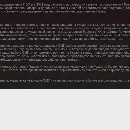
 подразделения ПВО и в 2001 году сбивали пассажирский самолёт, а официальный Кие
инская сторона намерена делать всё, чтобы и на сей раз затянуть расследование, так 
 по «Боингу», следовавшему над местом наиболее ожесточённых боёв.
кие власти плохо осведомлены о положении дел на Украине вызывают, мягко говоря, н
можно не согласиться. Не поставишь под сомнение то, что граждане (подданные) мно
разворачивается на украинской земле – в самом центре Европы в XXI столетии. Причём
США отлично знают, кто и в какой кастрюле заварил кровавую украинскую кашу. И осно
родвижения политических интересов тех правительств, за счёт которых кормятся.
ине не вызывали у ведущих западных СМИ либо никакой реакции, либо реакция была т
ых полосах – где-то за сообщениями о 100500-й встрече лидеров западных государст
годаря работе СМИ знал примерно вот что: на Украине к власти пришли «проевропейс
обы помешать этим «светлым» силам строить продвинутое во всех отношениях украинск
омбардировками – неправда, российская пропаганда…
егионах, обстрелы «Градами» жилых кварталов украинскими войсками с более чем дос
 А читатель в это время знакомился с перипетиями чемпионата мира по футболу. Како
теперь, когда те же «ведущие СМИ» на первых полосах опубликовали фотографии с м