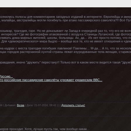
заполнились полосы для комментариев западных изданий в интернете. Европейцы и аме
, малайцы, австралийцы могли погибнуть при атаке пассажирского самолёта?!! Всё Пу
кошмар, трагедия, горе. Но не доказывает ли Запад в очередной раз то, что его не во
 интересов? Где же фотографии атакованной с воздуха Станицы Луганской, где фотогр
ливать дома мирных жителей, школы, больницы. Ах, да… Их нет просто потому, что п
. Для «демократического» мира быдло – вообще все те, кто не имеет отношения к «де
 на кадрах с места трагедии погибших павлинов! Павлины… М-да… А то, что за нескол
ицах городов растерзанной хунтой страны лежат изуродованные тела женщин, старик
правдания, иначе "дружить" перестанут! Только вот в каком месте видится такая "дружб
оссию...
то российские пассажирские самолёты угрожают украинским ВВС...
94 | Добавил:
Велик
| Дата: 21-07-2014, 08:42 | | |
Дополнить статью!
еров проходит. Хотя, лучше пусть так, чем вообще никак...