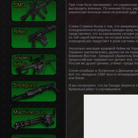
При этом Коэн напоминает, что украинские
выгородить военных. По мнению Коэна, укра
украинские военные нанесли роковой удар
Слова Стивена Коэна о том, что американс
осведомлённости рядовых граждан вряд ли 
представляют, что за вакханалия сегодня 
по той самой причине, по которой власти 
очередной раз предстают в роли системы п
Несколько месяцев кровавой бойни на Укра
Украине» располагались далеко не на перв
Ближнем Востоке. Западный обыватель бла
пророссийские террористы» делают всё, чт
Россия же душит ценами, утюжат города б
Сотни погибших в Луганском и Донецком р
всё это западные СМИ просто игнорировали.
или Клозе…
И вы посмотрите, что на Западе творится 
буквально ревут о случившемся.