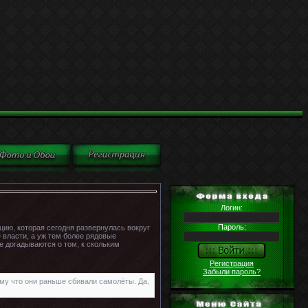
Логин:
Пароль:
ию, которая сегодня развернулась вокруг
 власти, а уж тем более рядовые
е догадываются о том, к скольким
Регистрация
Забыли пароль?
ому что они раньше сбивали самолёты. Да,