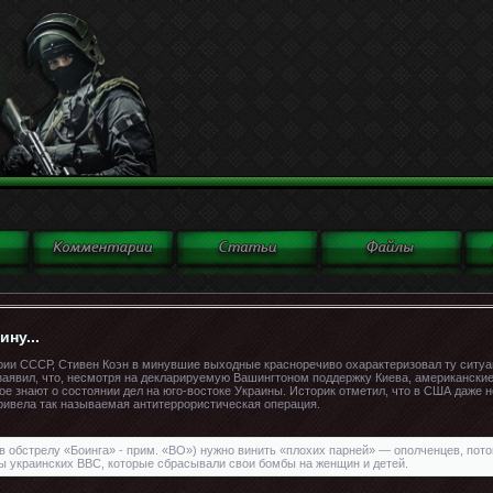
ну...
рии СССР, Стивен Коэн в минувшие выходные красноречиво охарактеризовал ту ситуац
заявил, что, несмотря на декларируемую Вашингтоном поддержку Киева, американские
е знают о состоянии дел на юго-востоке Украины. Историк отметил, что в США даже н
ривела так называемая антитеррористическая операция.
в обстрелу «Боинга» - прим. «ВО») нужно винить «плохих парней» — ополченцев, пот
ты украинских ВВС, которые сбрасывали свои бомбы на женщин и детей.