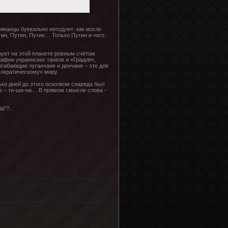
риканцы буквально негодуют: как могло
тин, Путин, Путин… Только Путин и «его
лнует на этой планете ровным счётом
афии украинских танков и «Градов»,
огибающие луганчане и дончане – это для
мократическому» миру.
ько дней до этого осколком снаряда был
ов – ти-ши-на… В прямом смысле слова -
а"?..