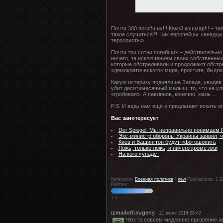
Почти 300 погибших!!! Какой кошмар!!! – 
такое случиться?!! Как европейцы, канадцы
террористы»…
Почти три сотни погибших – действительно 
ничего, за исключением своих собственных
которые обстреливали и продолжают обстре
«демократического» мира, простите, быдло
Какую истерику подняли на Западе, увидев
убит десятимесячный малыш, то, что на ул
«гробовая». А павлинов, конечно, жаль…
P.S. И ведь нам ещё и предлагают искать о
Вас заинтересует
Der Spiegel: Мы неправильно понимаем Р
Экс-министр обороны Украины заявил, ч
Киев и Вашингтон будут «фотошопить
Ложь, только ложь, и ничего кроме лжи
На кого «упадёт
Категория:
Военная политика
/
new
|Просмотров: 1 2
Рейтинг:
1
0
izmailoff.eugeny
21 июля 2014 08:42
Что-то совсем медленно прозрение ам