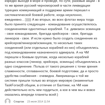
изредко выходя в море и проводя, по сути, разовые акции - в
то же время русский черноморский в части ликвидации
турецких коммуникаций и поддержки армии перешел к
систематической боевой работе, когда неуклонно,
ежедневно...:))))) А во вторых, во всех флотах мира тогда
было принято следующее - командование осуществлялось
соединениями однотипных кораблей. Т.е. дивизион эсминцев
- свое командование, бригада крейсеров - свое, бригада
линкоров - свое. И если нужно было создать соединение из
крейсеров/линкоров/эсминцев, то несколько таких
соединений (или отдельных кораблей из них) объединялись
под командованием назначенного адмирала. А на ЧМ
перешли к боевым группам, когда несколько кораблей
разных классов (линкор, крейсера, эсминцы) объединялись в
одно соединение. Польза от такого решения с точки зрения
слаженности, сплаванности, боевой подготовки, да и просто
удобства снабжения - очевидна. Американцы к той же
системе пришли только во вторую мировую (знаменитые
TaskForse)В общем, в отличие от Балтики, на ЧМ нам
действительно есть чем гордиться, а кое в чем мы и вовсе
оказались впереди планеты всей:)
Спартак
23 июля 2014 11:54