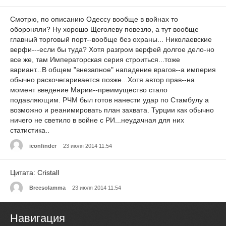
Смотрю, по описанию Одессу вообще в войнах то
обороняли? Ну хорошо Щеголеву повезло, а тут вообще
главный торговый порт--вообще без охраны... Николаевские
верфи---если бы туда? Хотя разгром верфей долгое дело-но
все же, там Императорская серия строиться...тоже
вариант...В общем "внезапное" нападение врагов--а империя
обычно раскочегаривается позже...Хотя автор прав--на
момент введение Марии--преимущество стало
подавляющим. РЧМ был готов нанести удар по Стамбулу а
возможно и реанимировать план захвата. Турции как обычно
ничего не светило в войне с РИ...неудачная для них
статистика..
iconfinder
23 июля 2014 11:54
Цитата: Cristall
Breesolamma
23 июля 2014 11:54
Навигация