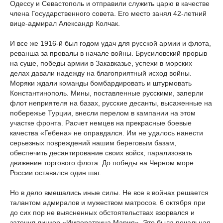
Одессу и Севастополь и отправили служить царю в качестве
члена Государственного совета. Его место занял 42-летний
вице-адмирал Александр Колчак.
И все же 1916-й был годом удач для русской армии и флота,
реванша за провалы в начале войны. Брусиловский прорыв
на суше, победы армии в Закавказье, успехи в морских
делах давали надежду на благоприятный исход войны.
Моряки ждали команды бомбардировать и штурмовать
Константинополь. Мины, поставленные русскими, заперли
флот неприятеля на базах, русские десанты, высаженные на
побережье Турции, внесли перелом в кампании на этом
участке фронта. Расчет немцев на прекрасные боевые
качества «Гебена» не оправдался. Им не удалось нанести
серьезных повреждений нашим береговым базам,
обеспечить десантирование своих войск, парализовать
движение торгового флота. До победы на Черном море
России оставался один шаг.
Но в дело вмешались иные силы. Не все в войнах решается
талантом адмиралов и мужеством матросов. 6 октября при
до сих пор не выясненных обстоятельствах взорвался и
затонул линкор «Императрица Мария». Это была печальная