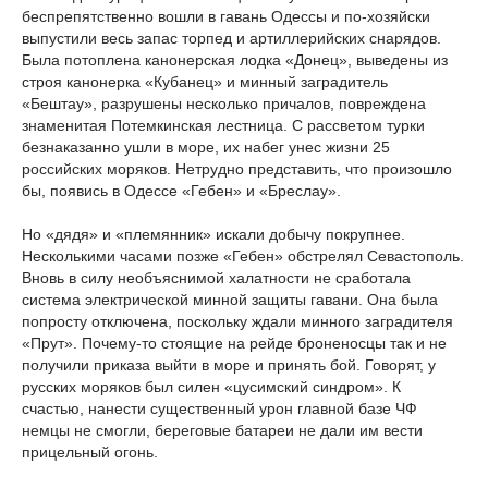
беспрепятственно вошли в гавань Одессы и по-хозяйски
выпустили весь запас торпед и артиллерийских снарядов.
Была потоплена канонерская лодка «Донец», выведены из
строя канонерка «Кубанец» и минный заградитель
«Бештау», разрушены несколько причалов, повреждена
знаменитая Потемкинская лестница. С рассветом турки
безнаказанно ушли в море, их набег унес жизни 25
российских моряков. Нетрудно представить, что произошло
бы, появись в Одессе «Гебен» и «Бреслау».
Но «дядя» и «племянник» искали добычу покрупнее.
Несколькими часами позже «Гебен» обстрелял Севастополь.
Вновь в силу необъяснимой халатности не сработала
система электрической минной защиты гавани. Она была
попросту отключена, поскольку ждали минного заградителя
«Прут». Почему-то стоящие на рейде броненосцы так и не
получили приказа выйти в море и принять бой. Говорят, у
русских моряков был силен «цусимский синдром». К
счастью, нанести существенный урон главной базе ЧФ
немцы не смогли, береговые батареи не дали им вести
прицельный огонь.