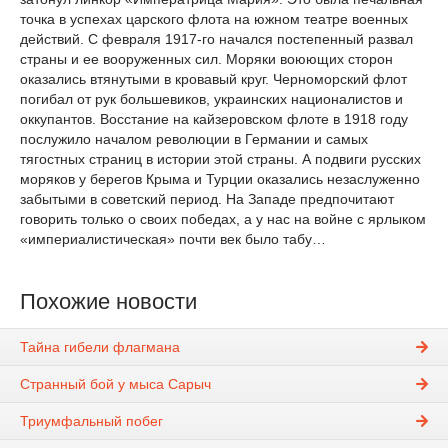
точка в успехах царского флота на южном театре военных
действий. С февраля 1917-го начался постепенный развал
страны и ее вооруженных сил. Моряки воюющих сторон
оказались втянутыми в кровавый круг. Черноморский флот
погибал от рук большевиков, украинских националистов и
оккупантов. Восстание на кайзеровском флоте в 1918 году
послужило началом революции в Германии и самых
тягостных страниц в истории этой страны. А подвиги русских
моряков у берегов Крыма и Турции оказались незаслуженно
забытыми в советский период. На Западе предпочитают
говорить только о своих победах, а у нас на войне с ярлыком
«империалистическая» почти век было табу…
Похожие новости
Тайна гибели флагмана
Странный бой у мыса Сарыч
Триумфальный побег