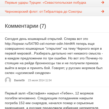
Первые удары Турции: «Севастопольская побудка
Черноморский флот: от Гибралтара до Сокотры
Комментарии (7)
Сегодня день кошмарный открытий. Сперва вот это
http://topwar.ru/54780-cel-nomer-odin.html#А теперь еще
совершенно кошмарные "открытия" на тему Черного моря в
первой мировой...Разбирать детально нет никакого смысла -
в каждом предложении по три ошибки. Но вот это Почему-то
стоящие на рейде броненосцы так и не получили приказа
выйти в море и принять бой. Говорят, у русских моряков был
силен «цусимский синдром»
DanielSr
23 июля 2014 11:54
Первый залп «Евстафия» накрыл «Гебен», 12 моряков
погибли мгновенно. Следующим попаданием накрыли
погреба 152-мм снарядов, начался пожар и серьезные
разрушения, а русские продолжили избиение неприятеля.