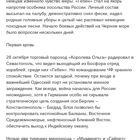
немцам изменило чувство меры. «Гебен» стал на якорь
напротив особняка посольства России. Личный состав
высыпал на палубу, демонстративно снял фески, надел
родные головные уборы и целый час распевал немецкие
походные песни. Начало боевых действий на Черном море
было вопросом нескольких дней.
Первая кровь
28 октября торговый пароход «Королева Ольга» радировал в
Севастополь, что видел выходящий из Босфора отряд
кораблей, среди них «Гебен». Но командование ЧФ хранило
спокойствие. Остается загадкой, почему при входе в
важнейший Одесский порт не установили минное
заграждение. Как всегда, война началась для России
неожиданно, хотя в Германии особо не скрывали
стратегическую цель создания оси Берлин –
Константинополь – Багдад. Блок позволил бы
контролировать неспокойные Балканы, Восточное
Средиземноморье, нефтеносный Ближний Восток,
обеспечить выход к Индийскому океану.
Ночью два турецких миноносца – «Муавинет» и «Гайрет»