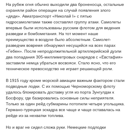
На рубеж огня обычно выходили два броненосца, остальные
охраняли район операции на случай появления злого
«дяди». Авиатранспорт «Николай I» с пятью
гидросамолетами также составлял группу атаки. Самолеты
впервые были использованы русским флотом для ведения
разведки и бомбометания. На тот момент наше
преимущество в воздухе было абсолютным. Самолет-
разведчик вовремя обнаружил несущийся на всех парах
«Гебен». После непродолжительной артиллерийской дуэли
два попадания 305-миллиметровых снарядов с «Евстафия»
заставили немца убраться восвояси. Стало ясно, что его
техническое превосходство не играет решающей роли.
В 1915 году кроме морской авиации важным фактором стали
подводные лодки. С их помощью Черноморскому флоту
удалось блокировать доставку угля из порта Зунгулдак к
Босфору, где базировались основные силы неприятеля.
Только за один рейд субмарины потопили четыре угольщика.
Германо-турецкая эскадра все чаще и чаще оставалась на
рейде из-за нехватки топлива.
Но и враг не сидел сложа руки. Немецкие подлодки