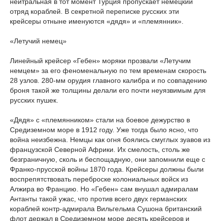
нейтральная в тот момент Турция пропускает немецкий
отряд кораблей. В секретной переписке русских эти
крейсеры отныне именуются «дядя» и «племянник».
«Летучий немец»
Линейный крейсер «Гебен» моряки прозвали «Летучим
немцем» за его феноменальную по тем временам скорость
28 узлов. 280-мм орудия главного калибра и по совпадению
броня такой же толщины делали его почти неуязвимым для
русских пушек.
«Дядя» с «племянником» стали на боевое дежурство в
Средиземном море в 1912 году. Уже тогда было ясно, что
война неизбежна. Немцы как огня боялись смуглых зуавов из
французской Северной Африки. Их смелость, столь же
безграничную, сколь и беспощадную, они запомнили еще с
Франко-прусской войны 1870 года. Крейсеры должны были
воспрепятствовать переброске колониальных войск из
Алжира во Францию. Но «Гебен» сам внушал адмиралам
Антанты такой ужас, что против всего двух германских
кораблей контр-адмирала Вильгельма Сушона британский
флот держал в Средиземном море десять крейсеров и