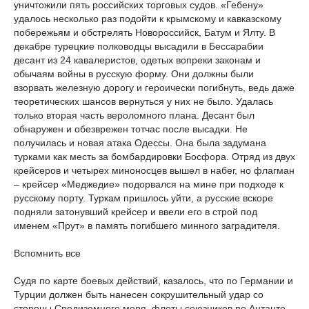
уничтожили пять российских торговых судов. «Гебену»
удалось несколько раз подойти к крымскому и кавказскому
побережьям и обстрелять Новороссийск, Батум и Ялту. В
декабре турецкие полководцы высадили в Бессарабии
десант из 24 кавалеристов, одетых вопреки законам и
обычаям войны в русскую форму. Они должны были
взорвать железную дорогу и героически погибнуть, ведь даже
теоретических шансов вернуться у них не было. Удалась
только вторая часть вероломного плана. Десант был
обнаружен и обезврежен тотчас после высадки. Не
получилась и новая атака Одессы. Она была задумана
турками как месть за бомбардировки Босфора. Отряд из двух
крейсеров и четырех миноносцев вышел в набег, но флагман
– крейсер «Меджедие» подорвался на мине при подходе к
русскому порту. Туркам пришлось уйти, а русские вскоре
подняли затонувший крейсер и ввели его в строй под
именем «Прут» в память погибшего минного заградителя.
Вспомнить все
Судя по карте боевых действий, казалось, что по Германии и
Турции должен быть нанесен сокрушительный удар со
стороны Средиземного моря, флоты союзников по Антанте