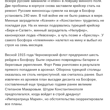
Вскоре русские заманили «Гебен» в ловушку минного поля.
Две пробоины в корпусе снова заставили крейсер стать на
ремонт. Русские миноносцы сумели на входе в Босфор
установить 240 мин. В той войне им не было равных в мире.
Минные заградители «Ксения» и «Константин» трудились не
покладая рук. На их минах подорвались турецкий крейсер
«Берк-и-Сатвет», минный заградитель «Нилуфер»,
канонерская лодка «Невсехир», а чуть позже и «Бреслау». У
самого Босфора «племянник» налетел на мину и выбыл из
строя на семь месяцев.
Весной 1915 года Черноморский флот предпринял шесть
рейдов к Босфору. Были серьезно повреждены батареи и
береговые укрепления. Форт Рива уничтожен в результате
прямого попадания в арсенал. Оборона турецкой столицы
оказалась не столь неприступной, как считалось ранее. Был
извлечен из архивов план высадки десанта на Босфоре,
составленный еще тридцатью годами ранее великим
Степаном Макаровым. Штурм Константинополя
предполагался, когда войдет в строй дредноут
«Императрица Мария», но обстоятельства скорректировали
все планы.