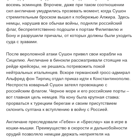
восемь эсминцев. Впрочем, даже при таком соотношении
сил англичане умудрились прозевать момент, когда Сушон
стремительным броском вышел к побережью Алжира. Здесь
немцы, нарушив все обычаи войны, подняли российский
флаг, беспрепятственно подошли к портам Филипвилю и
Бону и разрушили причалы, от которых должны были уходить
суда с зуавами.
После вероломной атаки Сушон привел свои корабли на
Сицилию. Англичане в бинокли рассматривали стоящие на
рейде крейсеры, не решаясь потревожить покой
нейтральных итальянцев. Вскоре германский гросс-адмирал
Альфред фон Тирпиц отдал приказ идти к Константинополю.
Неспроста коварный Сушон затеял провокацию с
российским флагом. Черное море и его российские порты –
вот главная цель немцев. На кону была крупная ставка:
прорваться к турецким берегам и своим присутствием
склонить султана к вступлению в войну с Россией.
Англичане преследовали «Гебен» и «Бреслау» как в игре в
кошки-мышки. Преимущество в скорости и дальнобойности
орудий позволяло немцам держать неприятеля на