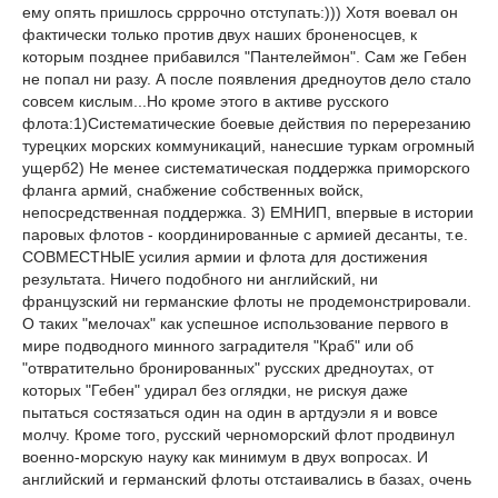
ему опять пришлось срррочно отступать:))) Хотя воевал он
фактически только против двух наших броненосцев, к
которым позднее прибавился "Пантелеймон". Сам же Гебен
не попал ни разу. А после появления дредноутов дело стало
совсем кислым...Но кроме этого в активе русского
флота:1)Систематические боевые действия по перерезанию
турецких морских коммуникаций, нанесшие туркам огромный
ущерб2) Не менее систематическая поддержка приморского
фланга армий, снабжение собственных войск,
непосредственная поддержка. 3) ЕМНИП, впервые в истории
паровых флотов - координированные с армией десанты, т.е.
СОВМЕСТНЫЕ усилия армии и флота для достижения
результата. Ничего подобного ни английский, ни
французский ни германские флоты не продемонстрировали.
О таких "мелочах" как успешное использование первого в
мире подводного минного заградителя "Краб" или об
"отвратительно бронированных" русских дредноутах, от
которых "Гебен" удирал без оглядки, не рискуя даже
пытаться состязаться один на один в артдуэли я и вовсе
молчу. Кроме того, русский черноморский флот продвинул
военно-морскую науку как минимум в двух вопросах. И
английский и германский флоты отстаивались в базах, очень