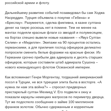
российской армии и флоту.
Дальнейшему развитию событий позавидовал бы сам Ходжа
Насреддин. Турция объявила о покупке «Гебена» и
«Бреслау». Разумеется, сделка фиктивна, в казне султана
денег на такую роскошь нет в помине. Тем не менее на
мачтах подняли красные флаги со звездой и полумесяцем,
на бортах спешно вывели новые названия – «Явуз Султан
Селим» и «Мидилли». Экипажи на 90 процентов остались
германскими, а для приличия господ офицеров деликатно
попросили сменить белые фуражки на красные фески. Из
Германии срочно прибыли два адмирала и десять старших
офицеров, которые составили штаб адмирала Сушона –
нового командующего флотом Османской империи.
Как вспоминает Генри Моргентау, тогдашний американский
посол в Турции, не вся турецкая элита была в восторге. «А
нужна ли нам эта война?» – спросил придворных
престарелый султан Мехмед V. Его подвели к окну и
показали караулы немецких матросов по периметру дворца.
Тут же подоспело сообщение о займе 100 миллионов
франков золотом. Обычно сдержанным и корректным