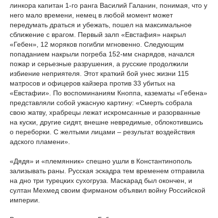
линкора капитан 1-го ранга Василий Галанин, понимая, что у
него мало времени, немец в любой момент может
передумать драться и убежать, пошел на максимальное
сближение с врагом. Первый залп «Евстафия» накрыл
«Гебен», 12 моряков погибли мгновенно. Следующим
попаданием накрыли погреба 152-мм снарядов, начался
пожар и серьезные разрушения, а русские продолжили
избиение неприятеля. Этот краткий бой унес жизни 115
матросов и офицеров кайзера против 33 убитых на
«Евстафии». По воспоминаниям Кноппа, казематы «Гебена»
представляли собой ужасную картину: «Смерть собрала
свою жатву, храбрецы лежат искромсанные и разорванные
на куски, другие сидят, внешне невредимые, облокотившись
о переборки. С желтыми лицами – результат воздействия
адского пламени».
«Дядя» и «племянник» спешно ушли в Константинополь
зализывать раны. Русская эскадра тем временем отправила
на дно три турецких сухогруза. Маскарад был окончен, и
султан Мехмед своим фирманом объявил войну Российской
империи.