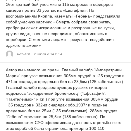
Этот краткий бой унес жизни 115 матросов и офицеров
кайзера против 33 убитых на «Евстафии». По
воспоминаниям Кноппа, казематы «Гебена» представляли
собой ужасную картину: «Смерть собрала свою жатву,
храбрецы лежат искромсанные и разорванные на куски,
другие сидят, внешне невредимые, облокотившись о
переборки. С желтыми лицами – результат воздействия
адского пламени»
avto-108
23 июля 2014 11:54
Автор вы немного не правы. Главный калибр "Императрицы
Марии" при угле возвышения 305мм орудий в +25 градусов и
471-кг снарядах предельно бил на 23,5км (125 кабельтовых).
Главный калибр предшествующих русских линкоров
подкласса "эскадренный броненосец" ("Ефстафий",
"Пантелеймон" и т.п.) при угле возвышения 305мм орудий
+35 градусов и 332-кг снарядах обр.1907г и позднее
предельно бил на 25км (135 кабельтовых). 283мм орудия
"Гебена" стреляли на 25,5км (138 кабельтовых). По
возможностям СУО эффективная дальность стрельбы всех
этих кораблей была ограничена примерно 100-110