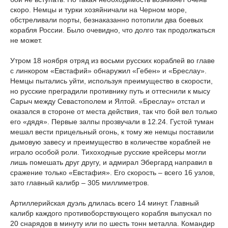
скоро. Немцы и турки хозяйничали на Черном море,
обстреливали порты, безнаказанно потопили два боевых
корабля России. Было очевидно, что долго так продолжаться
не может.
Утром 18 ноября отряд из восьми русских кораблей во главе
с линкором «Евстафий» обнаружил «Гебен» и «Бреслау».
Немцы пытались уйти, используя преимущество в скорости,
но русские преградили противнику путь и оттеснили к мысу
Сарыч между Севастополем и Ялтой. «Бреслау» отстал и
оказался в стороне от места действия, так что бой вел только
его «дядя». Первые залпы прозвучали в 12.24. Густой туман
мешал вести прицельный огонь, к тому же немцы поставили
дымовую завесу и преимущество в количестве кораблей не
играло особой роли. Тихоходные русские крейсеры могли
лишь помешать друг другу, и адмирал Эбергард направил в
сражение только «Евстафия». Его скорость – всего 16 узлов,
зато главный калибр – 305 миллиметров.
Артиллерийская дуэль длилась всего 14 минут. Главный
калибр каждого противоборствующего корабля выпускал по
20 снарядов в минуту или по шесть тонн металла. Командир