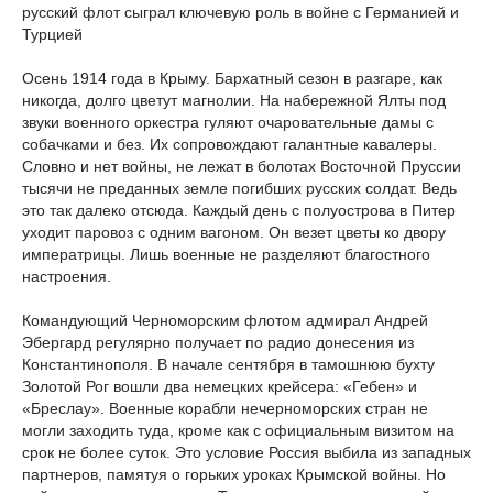
русский флот сыграл ключевую роль в войне с Германией и
Турцией
Осень 1914 года в Крыму. Бархатный сезон в разгаре, как
никогда, долго цветут магнолии. На набережной Ялты под
звуки военного оркестра гуляют очаровательные дамы с
собачками и без. Их сопровождают галантные кавалеры.
Словно и нет войны, не лежат в болотах Восточной Пруссии
тысячи не преданных земле погибших русских солдат. Ведь
это так далеко отсюда. Каждый день с полуострова в Питер
уходит паровоз с одним вагоном. Он везет цветы ко двору
императрицы. Лишь военные не разделяют благостного
настроения.
Командующий Черноморским флотом адмирал Андрей
Эбергард регулярно получает по радио донесения из
Константинополя. В начале сентября в тамошнюю бухту
Золотой Рог вошли два немецких крейсера: «Гебен» и
«Бреслау». Военные корабли нечерноморских стран не
могли заходить туда, кроме как с официальным визитом на
срок не более суток. Это условие Россия выбила из западных
партнеров, памятуя о горьких уроках Крымской войны. Но