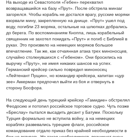
На выходе из Севастополя «Гебен» перехватил
возвращавшийся на базу «Прут». После обстрела минзаг
загорелся. Чтобы корабль не достался врагу, русские моряки
взорвали мину, закрепленную на днище. «Прут» ушел под
воду, погибли 23 моряка, остальные на шлюпках добрались
до берега. По воспоминаниям Кноппа, лишь корабельный
священник не захотел покидать «Прут» и погиб с Библией в
руках. Это произвело на немецких моряков большое
впечатление. Так же, как отчаянная атака трех миноносцев,
случайно столкнувшихся с «Гебеном». Они бросились на
выручку «Пруту», не имея никаких шансов на успех.
Германский крейсер сильно повредил миноносец
«Лейтенант Пущин», но командир крейсера, капитан «цур
зее» Аккерман предпочел выйти из боя и отвернуть в
сторону Босфора.
На следующий день турецкий крейсер «Гамидие» обстрелял
Феодосию и потопил российское торговое судно. Чуть позже
«Бреслау» пытался высадить десант у Батуми. Поскольку
Турция формально не вступила войну, а на немецких
кораблях развевались турецкие флаги, российское
командование отдало приказ без крайней необходимости в
бои не вступать. Но такая необходимость возникнет очень