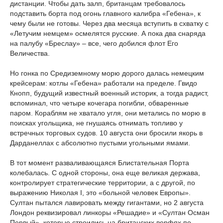
дистанции. Чтобы дать залп, британцам требовалось
подставить борта под огонь главного калибра «Гебена», к
чему были не готовы. Через два месяца вступить в схватку с
«Летучим немцем» осмелятся русские. А пока два снаряда
на палубу «Бреслау» – все, чего добился флот Его
Величества.
Но гонка по Средиземному морю дорого далась немецким
крейсерам: котлы «Гебена» работали на пределе. Гвидо
Кнопп, будущий известный военный историк, а тогда радист,
вспоминал, что четыре кочегара погибли, обваренные
паром. Кораблям не хватало угля, они метались по морю в
поисках угольщика, не гнушаясь отнимать топливо у
встречных торговых судов. 10 августа они бросили якорь в
Дарданеллах с абсолютно пустыми угольными ямами.
В тот момент разваливающаяся Блистательная Порта
колебалась. С одной стороны, она еще великая держава,
контролирует стратегические территории, а с другой, по
выражению Николая I, это «больной человек Европы».
Султан пытался лавировать между гигантами, но 2 августа
Лондон реквизировал линкоры «Решадие» и «Султан Осман
Первый», которые строились на британских верфях по