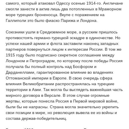
самого, который атаковал Одессу осенью 1914-го. Англичане
смогли занести в актив лишь два потопленных в Мраморном
море турецких броненосца. Вкупе с поражением на
Галлиполи это было фиаско Парижа и Лондона.
Союзники ушли в Средиземное море, а русским пришлось
противостоять германо-турецкой эскадре в одиночестве. Но
успехи нашей армии и флота заставили наконец западных
партнеров повернуться лицом к интересам России. В том же
1915 году было подписано секретное соглашение между
Лондоном и Петроградом, по которому после победы Россия
получала бы полный контроль над Босфором и
Дарданеллами, гарантированное влияние во владениях
Оттоманской империи в Европе. В свою очередь сфера
влияния Великобритании распространялась на турецкие
территории в Азии. Так могла бы выглядеть важнейшая часть
мирного договора в Версале. В этом случае огромные
жертвы, которые понесла Россия в Первой мировой войне,
были бы не напрасны. Страна могла значительно укрепить
свои позиции в мире, но революция вывела ее из войны и
состава держав-победительниц.