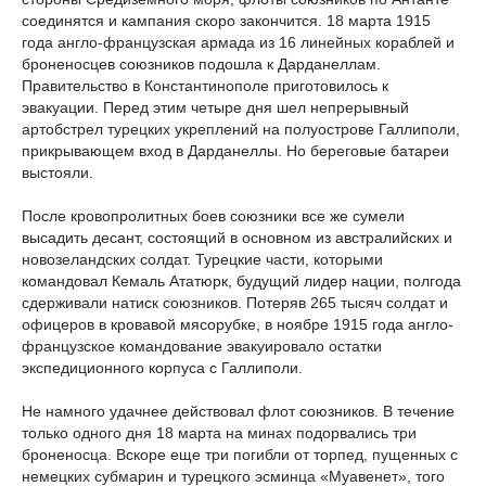
соединятся и кампания скоро закончится. 18 марта 1915
года англо-французская армада из 16 линейных кораблей и
броненосцев союзников подошла к Дарданеллам.
Правительство в Константинополе приготовилось к
эвакуации. Перед этим четыре дня шел непрерывный
артобстрел турецких укреплений на полуострове Галлиполи,
прикрывающем вход в Дарданеллы. Но береговые батареи
выстояли.
После кровопролитных боев союзники все же сумели
высадить десант, состоящий в основном из австралийских и
новозеландских солдат. Турецкие части, которыми
командовал Кемаль Ататюрк, будущий лидер нации, полгода
сдерживали натиск союзников. Потеряв 265 тысяч солдат и
офицеров в кровавой мясорубке, в ноябре 1915 года англо-
французское командование эвакуировало остатки
экспедиционного корпуса с Галлиполи.
Не намного удачнее действовал флот союзников. В течение
только одного дня 18 марта на минах подорвались три
броненосца. Вскоре еще три погибли от торпед, пущенных с
немецких субмарин и турецкого эсминца «Муавенет», того