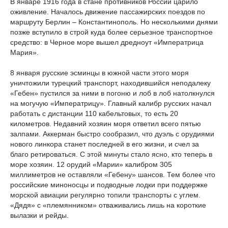
В январе 1916 года в стане противников России царило
оживление. Началось движение пассажирских поездов по
маршруту Берлин – Константинополь. Но несколькими днями
позже вступило в строй куда более серьезное транспортное
средство: в Черное море вышел дредноут «Императрица
Мария».
8 января русские эсминцы в южной части этого моря
уничтожили турецкий транспорт, находившийся неподалеку
«Гебен» пустился за ними в погоню и лоб в лоб натолкнулся
на могучую «Императрицу». Главный калибр русских начал
работать с дистанции 110 кабельтовых, то есть 20
километров. Недавний хозяин моря ответил всего пятью
залпами. Аккерман быстро сообразил, что дуэль с орудиями
нового линкора станет последней в его жизни, и счел за
благо ретироваться. С этой минуты стало ясно, кто теперь в
море хозяин. 12 орудий «Марии» калибром 305
миллиметров не оставляли «Гебену» шансов. Тем более что
российские миноносцы и подводные лодки при поддержке
морской авиации регулярно топили транспорты с углем.
«Дядя» с «племянником» отваживались лишь на короткие
вылазки и рейды.