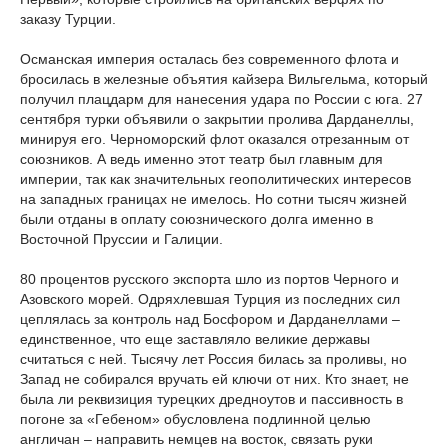
заказу Турции.
Османская империя осталась без современного флота и
бросилась в железные объятия кайзера Вильгельма, который
получил плацдарм для нанесения удара по России с юга. 27
сентября турки объявили о закрытии пролива Дарданеллы,
минируя его. Черноморский флот оказался отрезанным от
союзников. А ведь именно этот театр был главным для
империи, так как значительных геополитических интересов
на западных границах не имелось. Но сотни тысяч жизней
были отданы в оплату союзнического долга именно в
Восточной Пруссии и Галиции.
80 процентов русского экспорта шло из портов Черного и
Азовского морей. Одряхлевшая Турция из последних сил
цеплялась за контроль над Босфором и Дарданеллами –
единственное, что еще заставляло великие державы
считаться с ней. Тысячу лет Россия билась за проливы, но
Запад не собирался вручать ей ключи от них. Кто знает, не
была ли реквизиция турецких дредноутов и пассивность в
погоне за «Гебеном» обусловлена подлинной целью
англичан – направить немцев на восток, связать руки