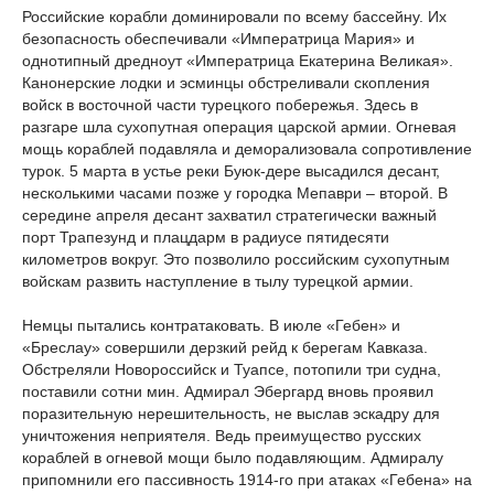
Российские корабли доминировали по всему бассейну. Их
безопасность обеспечивали «Императрица Мария» и
однотипный дредноут «Императрица Екатерина Великая».
Канонерские лодки и эсминцы обстреливали скопления
войск в восточной части турецкого побережья. Здесь в
разгаре шла сухопутная операция царской армии. Огневая
мощь кораблей подавляла и деморализовала сопротивление
турок. 5 марта в устье реки Буюк-дере высадился десант,
несколькими часами позже у городка Мепаври – второй. В
середине апреля десант захватил стратегически важный
порт Трапезунд и плацдарм в радиусе пятидесяти
километров вокруг. Это позволило российским сухопутным
войскам развить наступление в тылу турецкой армии.
Немцы пытались контратаковать. В июле «Гебен» и
«Бреслау» совершили дерзкий рейд к берегам Кавказа.
Обстреляли Новороссийск и Туапсе, потопили три судна,
поставили сотни мин. Адмирал Эбергард вновь проявил
поразительную нерешительность, не выслав эскадру для
уничтожения неприятеля. Ведь преимущество русских
кораблей в огневой мощи было подавляющим. Адмиралу
припомнили его пассивность 1914-го при атаках «Гебена» на