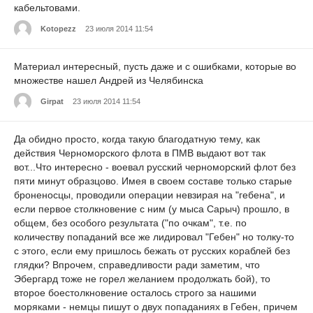
кабельтовами.
Kotopezz
23 июля 2014 11:54
Материал интересный, пусть даже и с ошибками, которые во
множестве нашел Андрей из Челябинска
Girpat
23 июля 2014 11:54
Да обидно просто, когда такую благодатную тему, как
действия Черноморского флота в ПМВ выдают вот так
вот...Что интересно - воевал русский черноморский флот без
пяти минут образцово. Имея в своем составе только старые
броненосцы, проводили операции невзирая на "гебена", и
если первое столкновение с ним (у мыса Сарыч) прошло, в
общем, без особого результата ("по очкам", т.е. по
количеству попаданий все же лидировал "Гебен" но толку-то
с этого, если ему пришлось бежать от русских кораблей без
глядки? Впрочем, справедливости ради заметим, что
Эбергард тоже не горел желанием продолжать бой), то
второе боестолкновение осталось строго за нашими
моряками - немцы пишут о двух попаданиях в Гебен, причем