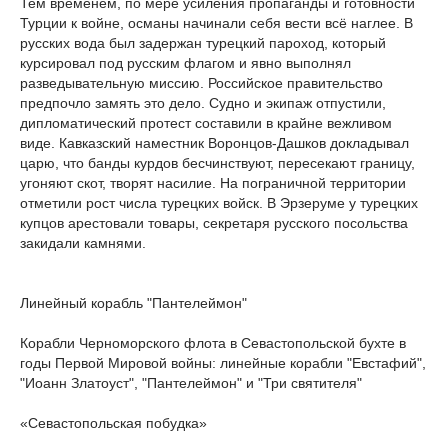
Тем временем, по мере усиления пропаганды и готовности
Турции к войне, османы начинали себя вести всё наглее. В
русских вода был задержан турецкий пароход, который
курсировал под русским флагом и явно выполнял
разведывательную миссию. Российское правительство
предпочло замять это дело. Судно и экипаж отпустили,
дипломатический протест составили в крайне вежливом
виде. Кавказский наместник Воронцов-Дашков докладывал
царю, что банды курдов бесчинствуют, пересекают границу,
угоняют скот, творят насилие. На пограничной территории
отметили рост числа турецких войск. В Эрзеруме у турецких
купцов арестовали товары, секретаря русского посольства
закидали камнями.
Линейный корабль "Пантелеймон"
Корабли Черноморского флота в Севастопольской бухте в
годы Первой Мировой войны: линейные корабли "Евстафий",
"Иоанн Златоуст", "Пантелеймон" и "Три святителя"
«Севастопольская побудка»