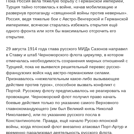
Пока Россия вела тяжелую борьбу с Германской империей,
Турция тайно готовилась к войне, начав мобилизацию и
развернув пропаганду «священной войны против неверных».
Россия, ведя тяжелые бои с Австро-Венгерской и Германской
империями, всячески старалась избежать открытия ещё
одного фронта или хотя бы максимально отсрочить его
открытие.
29 августа 1914 года глава русского МИДа Сазонов направил
в Ставку и штаб Черноморского флота циркуляр, в котором
отмечалась необходимость сохранения мирных отношений с
Турцией, пока не выявился решительный перевес русско-
французских войск над австро-германскими силами.
Признавалось «нежелательным какое-либо вызывающее
действие против турок», способное вызвать конфликт с
Портой. Русскому флоту предписывалось не реагировать на
провокации. Черноморский флот получил право начать
боевые действия только по указанию самого Верховного
главнокомандующего (им был Великий князь Николай
Николаевич), или по указанию русского посла в
Константинополе. Правда, ещё начало Русско-японской
войны, когда японский флот внезапно атаковал Порт-Артур и
временно парализовал деятельность русского флота,