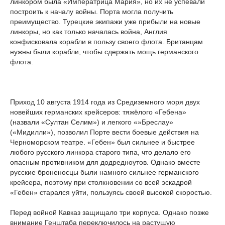
линкором была «Императрица Мария», но их не успевали
построить к началу войны. Порта могла получить
преимущество. Турецкие экипажи уже прибыли на новые
линкоры, но как только началась война, Англия
конфисковала корабли в пользу своего флота. Британцам
нужны были корабли, чтобы сдержать мощь германского
флота.
Приход 10 августа 1914 года из Средиземного моря двух
новейших германских крейсеров: тяжёлого «Гебена»
(назвали «Султан Селим») и легкого «»Бреслау»
(«Мидилли»), позволил Порте вести боевые действия на
Черноморском театре. «Гебен» был сильнее и быстрее
любого русского линкора старого типа, что делало его
опасным противником для додредноутов. Однако вместе
русские броненосцы были намного сильнее германского
крейсера, поэтому при столкновении со всей эскадрой
«Гебен» старался уйти, пользуясь своей высокой скоростью.
Перед войной Кавказ защищало три корпуса. Однако позже
внимание Генштаба переключилось на растущую