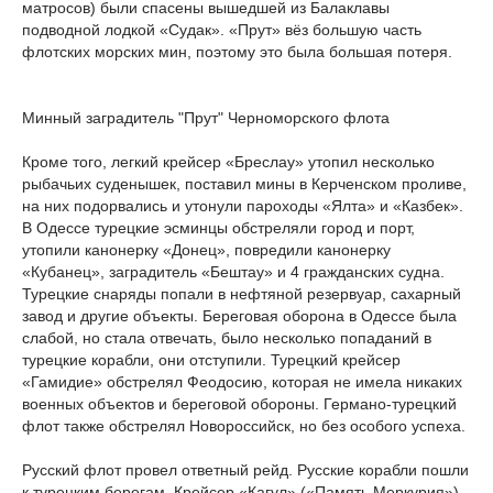
матросов) были спасены вышедшей из Балаклавы
подводной лодкой «Судак». «Прут» вёз большую часть
флотских морских мин, поэтому это была большая потеря.
Минный заградитель "Прут" Черноморского флота
Кроме того, легкий крейсер «Бреслау» утопил несколько
рыбачьих суденышек, поставил мины в Керченском проливе,
на них подорвались и утонули пароходы «Ялта» и «Казбек».
В Одессе турецкие эсминцы обстреляли город и порт,
утопили канонерку «Донец», повредили канонерку
«Кубанец», заградитель «Бештау» и 4 гражданских судна.
Турецкие снаряды попали в нефтяной резервуар, сахарный
завод и другие объекты. Береговая оборона в Одессе была
слабой, но стала отвечать, было несколько попаданий в
турецкие корабли, они отступили. Турецкий крейсер
«Гамидие» обстрелял Феодосию, которая не имела никаких
военных объектов и береговой обороны. Германо-турецкий
флот также обстрелял Новороссийск, но без особого успеха.
Русский флот провел ответный рейд. Русские корабли пошли
к турецким берегам. Крейсер «Кагул» («Память Меркурия»)