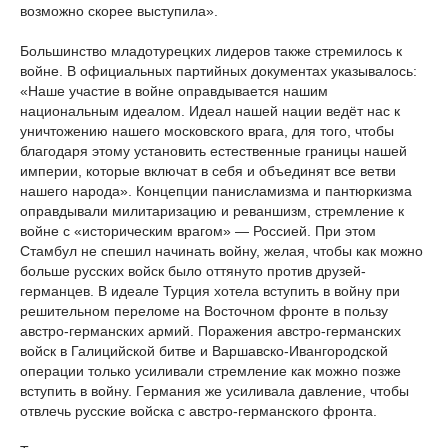
возможно скорее выступила».
Большинство младотурецких лидеров также стремилось к
войне. В официальных партийных документах указывалось:
«Наше участие в войне оправдывается нашим
национальным идеалом. Идеал нашей нации ведёт нас к
уничтожению нашего московского врага, для того, чтобы
благодаря этому установить естественные границы нашей
империи, которые включат в себя и объединят все ветви
нашего народа». Концепции панисламизма и пантюркизма
оправдывали милитаризацию и реваншизм, стремление к
войне с «историческим врагом» — Россией. При этом
Стамбул не спешил начинать войну, желая, чтобы как можно
больше русских войск было оттянуто против друзей-
германцев. В идеале Турция хотела вступить в войну при
решительном переломе на Восточном фронте в пользу
австро-германских армий. Поражения австро-германских
войск в Галицийской битве и Варшавско-Ивангородской
операции только усиливали стремление как можно позже
вступить в войну. Германия же усиливала давление, чтобы
отвлечь русские войска с австро-германского фронта.