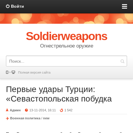
Войти
Soldierweapons
Огнестрельное оружие
Полная версия сайта
Первые удары Турции:
«Севастопольская побудка
Админ
13-11-2014, 16:11
1 542
Военная политика
/
new