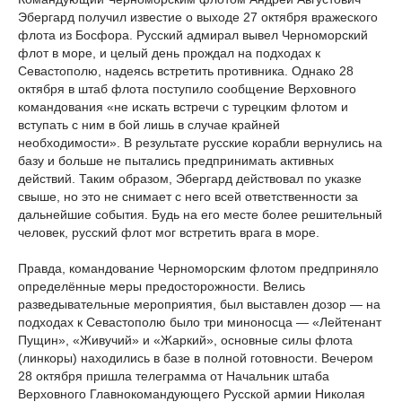
Эбергард получил известие о выходе 27 октября вражеского
флота из Босфора. Русский адмирал вывел Черноморский
флот в море, и целый день прождал на подходах к
Севастополю, надеясь встретить противника. Однако 28
октября в штаб флота поступило сообщение Верховного
командования «не искать встречи с турецким флотом и
вступать с ним в бой лишь в случае крайней
необходимости». В результате русские корабли вернулись на
базу и больше не пытались предпринимать активных
действий. Таким образом, Эбергард действовал по указке
свыше, но это не снимает с него всей ответственности за
дальнейшие события. Будь на его месте более решительный
человек, русский флот мог встретить врага в море.
Правда, командование Черноморским флотом предприняло
определённые меры предосторожности. Велись
разведывательные мероприятия, был выставлен дозор — на
подходах к Севастополю было три миноносца — «Лейтенант
Пущин», «Живучий» и «Жаркий», основные силы флота
(линкоры) находились в базе в полной готовности. Вечером
28 октября пришла телеграмма от Начальник штаба
Верховного Главнокомандующего Русской армии Николая