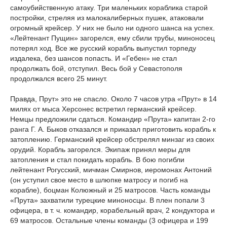
самоубийственную атаку. Три маленьких кораблика старой
постройки, стреляя из малокалиберных пушек, атаковали
огромный крейсер. У них не было ни одного шанса на успех.
«Лейтенант Пущин» загорелся, ему сбили трубы, миноносец
потерял ход. Все же русский корабль выпустил торпеду
издалека, без шансов попасть. И «Гебен» не стал
продолжать бой, отступил. Весь бой у Севастополя
продолжался всего 25 минут.
Правда, Прут» это не спасло. Около 7 часов утра «Прут» в 14
милях от мыса Херсонес встретил германский крейсер.
Немцы предложили сдаться. Командир «Прута» капитан 2-го
ранга Г. А. Быков отказался и приказал приготовить корабль к
затоплению. Германский крейсер обстрелял минзаг из своих
орудий. Корабль загорелся. Экипаж принял меры для
затопления и стал покидать корабль. В бою погибли
лейтенант Рогусский, мичман Смирнов, иеромонах Антоний
(он уступил свое место в шлюпке матросу и погиб на
корабле), боцман Колюжный и 25 матросов. Часть команды
«Прута» захватили турецкие миноносцы. В плен попали 3
офицера, в т. ч. командир, корабельный врач, 2 кондуктора и
69 матросов. Остальные члены команды (3 офицера и 199