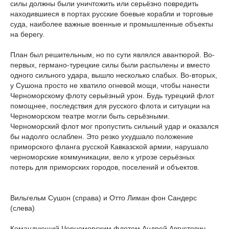
силы должны были уничтожить или серьёзно повредить
находившиеся в портах русские боевые корабли и торговые
суда, наиболее важные военные и промышленные объекты
на берегу.
План был решительным, но по сути являлся авантюрой. Во-
первых, германо-турецкие силы были распылены и вместо
одного сильного удара, вышло несколько слабых. Во-вторых,
у Сушона просто не хватило огневой мощи, чтобы нанести
Черноморскому флоту серьёзный урон. Будь турецкий флот
помощнее, последствия для русского флота и ситуации на
Черноморском театре могли быть серьёзными.
Черноморский флот мог пропустить сильный удар и оказался
бы надолго ослаблен. Это резко ухудшало положение
приморского фланга русской Кавказской армии, нарушало
черноморские коммуникации, вело к угрозе серьёзных
потерь для приморских городов, поселений и объектов.
Вильгельм Сушон (справа) и Отто Лиман фон Сандерс
(слева)
Командующий Черноморским флотом Андрей Августович