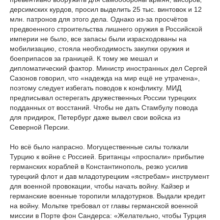
дерсимских курдов, просил выделить 25 тыс. винтовок и 12
млн. патронов для этого дела. Однако из-за просчётов
предвоенного строительства лишнего оружия в Российской
империи не было, все запасы были израсходованы на
мобилизацию, стояла необходимость закупки оружия и
боеприпасов за границей. К тому же мешал и
дипломатический фактор. Министр иностранных дел Сергей
Сазонов говорил, что «надежда на мир ещё не утрачена»,
поэтому следует избегать поводов к конфликту. МИД
предписывал остерегать дружественных России турецких
подданных от восстаний. Чтобы не дать Стамбулу повода
для придирок, Петербург даже вывел свои войска из
Северной Персии.
Но всё было напрасно. Могущественные силы толкали
Турцию к войне с Россией. Британцы «проспали» прибытие
германских кораблей в Константинополь, резко усилив
турецкий флот и дав младотурецким «ястребам» инструмент
для военной провокации, чтобы начать войну. Кайзер и
германские военные торопили младотурков. Выдали кредит
на войну. Мольтке требовал от главы германской военной
миссии в Порте фон Сандерса: «Желательно, чтобы Турция