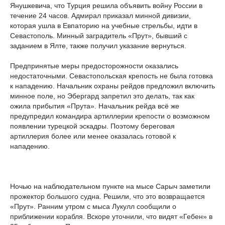
Янушкевича, что Турция решила объявить войну России в
течение 24 часов. Адмирал приказал минной дивизии,
которая ушла в Евпаторию на учебные стрельбы, идти в
Севастополь. Минный заградитель «Прут», бывший с
заданием в Ялте, также получил указание вернуться.
Предпринятые меры предосторожности оказались
недостаточными. Севастопольская крепость не была готовка
к нападению. Начальник охраны рейдов предложил включить
минное поле, но Эбергард запретил это делать, так как
ожила прибытия «Прута». Начальник рейда всё же
предупредил командира артиллерии крепости о возможном
появлении турецкой эскадры. Поэтому береговая
артиллерия более или менее оказалась готовой к
нападению.
Ночью на наблюдательном пункте на мысе Сарыч заметили
прожектор большого судна. Решили, что это возвращается
«Прут». Ранним утром с мыса Лукулл сообщили о
приближении корабля. Вскоре уточнили, что видят «Гебен» в