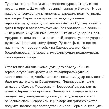
Турецкие «ястребы» и их германские кураторы сочли, что
пора начинать. 21 октября военный министр Исмаил Энвер-
паша стал верховным главнокомандующим, получил права
диктатора. Первым же приказом он дал указание
германскому адмиралу Вильгельму Антону Сушону вывести
флот в море и атаковать русских «без объявления войны».
Энвер-паша и Сушон были сторонниками «сценария Порт-
Артура», хотели нанести внезапный, парализующий удар по
русскому Черноморскому флоту. Русский флот во время
наступления турецких войск на Кавказе должен был
бездействовать, не мешать турецким судам поддерживать
свою армию с моря.
Стратегический план командующего объединённым
германо-турецким флотом контр-адмирала Сушона
заключался в том, чтобы нанести внезапный удар по главной
базе русского флота Севастополю. Планировали также
атаковать Одессу, Феодосию и Новороссийск, выставить
мины в Керченском проливе. Планировали ударить по не
ожидавшему нападения русскому флоту, подорвать его
основные силы и сбросить Черноморский флот со счетов,
получить полное превосходство на море. Германо-турецкие