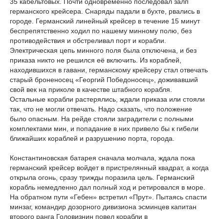
35 кабельтовых. Почти одновременно последовал залп
германского крейсера. Снаряды падали в бухте, рвались в
городе. Германский линейный крейсер в течение 15 минут
беспрепятственно ходил по нашему минному полю, без
противодействия и обстреливал порт и корабли.
Электрическая цепь минного поля была отключена, и без
приказа никто не решился её включить. Из кораблей,
находившихся в гавани, германскому крейсеру стал отвечать
старый броненосец «Георгий Победоносец», доживавший
свой век на приколе в качестве штабного корабля.
Остальные корабли растерялись, ждали приказа или стояли
так, что не могли отвечать. Надо сказать, что положение
было опасным. На рейде стояли заградители с полными
комплектами мин, и попадание в них привело бы к гибели
ближайших кораблей и разрушению порта, города.
Константиновская батарея сначала молчала, ждала пока
германский крейсер войдет в пристрелянный квадрат, а когда
открыла огонь, сразу трижды поразила цель. Германский
корабль немедленно дал полный ход и ретировался в море.
На обратном пути «Гебен» встретил «Прут». Пытаясь спасти
минзаг, командир дозорного дивизиона эсминцев капитан
второго ранга Головизнин повел корабли в