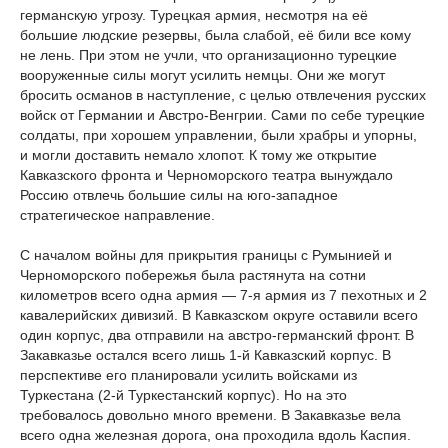
германскую угрозу. Турецкая армия, несмотря на её
большие людские резервы, была слабой, её били все кому
не лень. При этом не учли, что организационно турецкие
вооруженные силы могут усилить немцы. Они же могут
бросить османов в наступление, с целью отвлечения русских
войск от Германии и Австро-Венгрии. Сами по себе турецкие
солдаты, при хорошем управлении, были храбры и упорны,
и могли доставить немало хлопот. К тому же открытие
Кавказского фронта и Черноморского театра вынуждало
Россию отвлечь большие силы на юго-западное
стратегическое направление.
С началом войны для прикрытия границы с Румынией и
Черноморского побережья была растянута на сотни
километров всего одна армия — 7-я армия из 7 пехотных и 2
кавалерийских дивизий. В Кавказском округе оставили всего
один корпус, два отправили на австро-германский фронт. В
Закавказье остался всего лишь 1-й Кавказский корпус. В
перспективе его планировали усилить войсками из
Туркестана (2-й Туркестанский корпус). Но на это
требовалось довольно много времени. В Закавказье вела
всего одна железная дорога, она проходила вдоль Каспия.