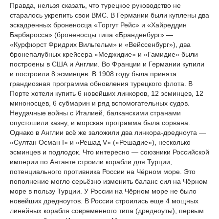
Правда, нельзя сказать, что турецкое руководство не
старалось укрепить свои ВМС. В Германии были куплены два
эскадренных броненосца «Торгут Рейс» и «Хайреддин
Барбаросса» (броненосцы типа «Бранденбург» —
«Курфюрст Фридрих Вильгельм» и «Вейссенбург»), два
бронепалубных крейсера «Меджидие» и «Гамидие» были
построены в США и Англии. Во Франции и Германии купили
и построили 8 эсминцев. В 1908 году была принята
грандиозная программа обновления турецкого флота. В
Порте хотели купить 6 новейших линкоров, 12 эсминцев, 12
миноносцев, 6 субмарин и ряд вспомогательных судов.
Неудачные войны с Италией, балканскими странами
опустошили казну, и морская программа была сорвана.
Однако в Англии всё же заложили два линкора-дредноута —
«Султан Осман I» и «Решад V» («Решадие»), несколько
эсминцев и подлодок. Что интересно — союзники Российской
империи по Антанте строили корабли для Турции,
потенциального противника России на Чёрном море. Это
пополнение могло серьёзно изменить баланс сил на Чёрном
море в пользу Турции. У России на Чёрном море не было
новейших дредноутов. В России строились еще 4 мощных
линейных корабля современного типа (дредноуты), первым