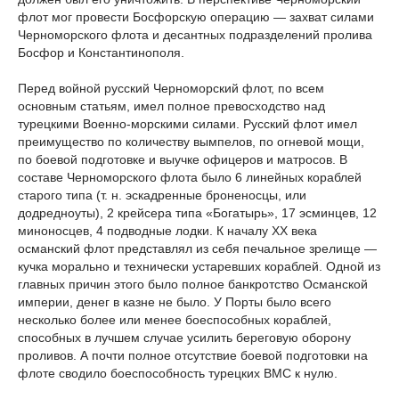
флот мог провести Босфорскую операцию — захват силами
Черноморского флота и десантных подразделений пролива
Босфор и Константинополя.
Перед войной русский Черноморский флот, по всем
основным статьям, имел полное превосходство над
турецкими Военно-морскими силами. Русский флот имел
преимущество по количеству вымпелов, по огневой мощи,
по боевой подготовке и выучке офицеров и матросов. В
составе Черноморского флота было 6 линейных кораблей
старого типа (т. н. эскадренные броненосцы, или
додредноуты), 2 крейсера типа «Богатырь», 17 эсминцев, 12
миноносцев, 4 подводные лодки. К началу XX века
османский флот представлял из себя печальное зрелище —
кучка морально и технически устаревших кораблей. Одной из
главных причин этого было полное банкротство Османской
империи, денег в казне не было. У Порты было всего
несколько более или менее боеспособных кораблей,
способных в лучшем случае усилить береговую оборону
проливов. А почти полное отсутствие боевой подготовки на
флоте сводило боеспособность турецких ВМС к нулю.