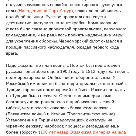
получив возможность спокойно десантировать сухопутные
силы (
Нападение на Порт-Артур
), показало ошибочность
подобной позиции. Русское правительство спустя
десятилетие наступило на те же грабли. Командование
флота было связано директивой правительства, верховного
командования, и не решилось принять надлежащие меры
для укрепления обороны. Черноморский флот оказался в
позиции пассивного наблюдателя, ожидая первого хода
врага.
Надо сказать, что план войны с Портой был подготовлен
русским Генштабом ещё в 1908 году. В 1912 году план войны
подкорректировали. Он был чисто оборонительным. У
Российской империи не было территориальных претензий к
Турции, коренных противоречий не было. России нападать
на Турцию было незачем. Османская империя сама
благополучно деградировала и приближалась к своей
гибели, чем и воспользовались балканские державы
(Балканские войны) и Италия (Триполитанская война).
Установление в Турции младотурецкой диктатуры не
укрепило державу, наоборот, процессы деградации ещё
более возросли (
100 лет назад Османская империя начала