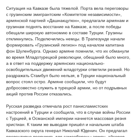
Ситуация на Кавказе была тяжелой. Порта вела переговоры
с грузинским эмигрантским «Комитетом независимости»,
армянской партией «Дашнакцутюн», предлагали армянам и
грузинам поднять восстание на Кавказе, а после победы
обещали широкую автономию в составе Турции. Грузины
откликнулись. Подключились немцы. В Трапезунде начали
формировать «Грузинский легион» под началом капитана
фон Шуленбурга. Однако армяне помнили, что их обманули
во время Младотурецкой революции, обещаний было много,
а в ответ на поддержку армянских национально-
освободительных движений младотурки ответили резней. Но
раздражать Стамбул было нельзя, в Турции национальный
вопрос стоял остро. Армяне сообщили, что будут
добросовестно служить в турецкой армии, но от подрывных
акций против России отказались.
Русская разведка отмечала рост панисламистских
настроений в Турции и сообщила, что в случае войны России
с Турцией, в Османской империи начнется массовая резня
христиан. К таким же выводам пришёл и начальник штаба
Кавказского округа генерал Николай Юденич. Он предлагал
превентивно вооружить для самообороны армян, айсоров,