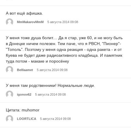
А вот ещё афишка.
MmMakarovMmM
5 августа 2014 09:08
У меня тоже душа болит.... Да я стар, уже 60, и не могу быть
в Донецке ничем полезен. Тем паче, что я РВСН, "Пионер"-
"Тополь". Поэтому у меня одна реакция - одна ракета - и от
Куева не будет даже радиоактивного кладбища. И памятник
туда потом - макаке и поросёнку
Belllaamet
5 августа 2014 09:08
У меня там родственники! Нормальные люди.
igonov62
5 августа 2014 09:08
Цитата: muhomor
LOORTLICA
5 августа 2014 09:08