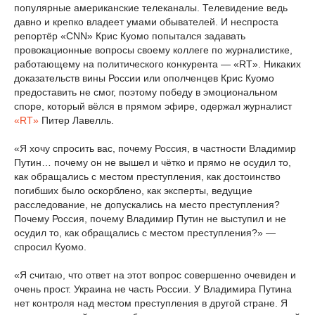
популярные американские телеканалы. Телевидение ведь
давно и крепко владеет умами обывателей. И неспроста
репортёр «CNN» Крис Куомо попытался задавать
провокационные вопросы своему коллеге по журналистике,
работающему на политического конкурента — «RT». Никаких
доказательств вины России или ополченцев Крис Куомо
предоставить не смог, поэтому победу в эмоциональном
споре, который вёлся в прямом эфире, одержал журналист
«RT»
Питер Лавелль.
«Я хочу спросить вас, почему Россия, в частности Владимир
Путин… почему он не вышел и чётко и прямо не осудил то,
как обращались с местом преступления, как достоинство
погибших было оскорблено, как эксперты, ведущие
расследование, не допускались на место преступления?
Почему Россия, почему Владимир Путин не выступил и не
осудил то, как обращались с местом преступления?» —
спросил Куомо.
«Я считаю, что ответ на этот вопрос совершенно очевиден и
очень прост. Украина не часть России. У Владимира Путина
нет контроля над местом преступления в другой стране. Я