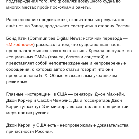
подтверждения того, что фюзеляж воздушного судна во
многих местах пробит осколками ракеты.
Расследование продвигается, окончательных результатов
ещё нет, но Запад продолжает «истерить» в сторону России.
Бойд Кэти (Communities Digital News; источник перевода —
«Mixednews»
) рассказал о том, что существенная часть
предполагаемых «доказательств» вины Кремля поступает из
«социальных СМИ» (точнее, блогов и соцсетей) и
представляет собой неподтверждённые и непроверенные
сообщения, о которых автор статьи говорит, что они
предоставлены Б. Х. Обаме «вассальным украинским
режимом».
Главные «истерящие» в США — сенаторы Джон Маккейн,
Джон Коркер и Саксби Чемблис. Да и госсекретарь Джон
Керри тут как тут. Эти мистеры вовсю горланят о «принятии
мер» против русских.
Джон Керри: у США есть «неопровержимые доказательства
причастности России».