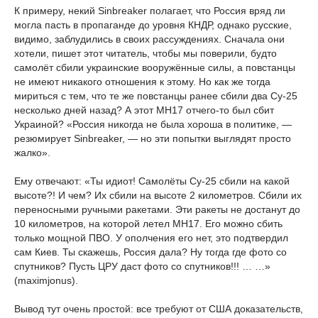
К примеру, некий Sinbreaker полагает, что Россия вряд ли
могла пасть в пропаганде до уровня КНДР, однако русские,
видимо, заблудились в своих рассуждениях. Сначала они
хотели, пишет этот читатель, чтобы мы поверили, будто
самолёт сбили украинские вооружённые силы, а повстанцы
не имеют никакого отношения к этому. Но как же тогда
мириться с тем, что те же повстанцы ранее сбили два Су-25
несколько дней назад? А этот MH17 отчего-то был сбит
Украиной? «Россия никогда не была хороша в политике, —
резюмирует Sinbreaker, — но эти попытки выглядят просто
жалко».
Ему отвечают: «Ты идиот! Самолёты Су-25 сбили на какой
высоте?! И чем? Их сбили на высоте 2 километров. Сбили их
переносными ручными ракетами. Эти ракеты не достанут до
10 километров, на которой летел MH17. Его можно сбить
только мощной ПВО. У ополчения его нет, это подтвердил
сам Киев. Ты скажешь, Россия дала? Ну тогда где фото со
спутников? Пусть ЦРУ даст фото со спутников!!! … …»
(maximjonus).
Вывод тут очень простой: все требуют от США доказательств,