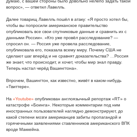
думаю, с вашей стороны было довольно нелепо задать такой
вопрос», — ответил Лавелль.
Далее товарищ Лавелль пошёл в атаку: «Я просто хотел бы,
чтобы вы попросили американское правительство
опубликовать все свои спутниковые данные и сравнить их с
данными России». «Кто уже провёл расследование? —
спросил он. — Россия уже провела расследование,
опубликовала его, показала всему миру. Почему США не
сделают шаг вперёд и не сравнят доказательства? …Россия
же знает, что происходит, и хочет, чтобы мир знал правду.
Теперь настал черёд Вашингтона».
Впрочем, Вашингтон, как известно, живёт в каком-нибудь
«Твиттере».
На
«Youtube»
опубликован англоязычный репортаж «RT» о
катастрофе «Боинга». Некоторые комментарии под ним
иностранных пользователей наглядно демонстрируют, до
какой степени мозги американцев забиты пропагандой и
горячечными заявлениями ставленников американского ВПК
вроде Маккейна.