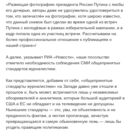
«Размещая фотографию президента России Путина с якобы
его дочерью, авторы даже не удосужились удостовериться в
том, кто запечатлён на фотографии, хотя широко известно,
что данный снимок был сделан во время одной из встреч
Путина с молодёжью в рамках избирательной кампании, и в
кадр попала одна из участниц встречи. Рассчитываем на
более профессиональное отношение к публикациям о
нашей стране»/
А далее, указывает РИА «Новости», наше посольство
отметило необходимость соблюдения СМИ общепринятых
стандартов журналистики.
Как представляется, добавим от себя, «общепринятые
стандарты журналистики» на Западе давно уже отошли в
прошлое и, быть может, встречаются лишь у независимых
обозревателей и аналитиков, которые большой аудиторией в
США и ЕС не обладают и на телевидение не допущены.
Нынешние стандарты — это, увы, не объективность и не
преданность фактам, а чистая пропаганда, зачастую
превращающаяся в самую обыкновенную ложь — лишь бы
угодить правящим политиканам.