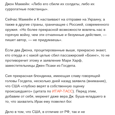
Джон Маккейн: «Либо его сбили их солдаты, либо их
суррогатные повстанцы».
Сейчас Маккейн и K настаивают на отправке на Украину, а
также в другие страны, граничащие с Россией, современного
оружия. «Но более прекрасной возможности вовлечь нас в
горячую войну, чем эти отчаянные и безумные действия, —
пишет автор, — не придумаешь».
Если два Джона, процитированные выше, прекрасно знают,
кто откуда и с какой целью сбил пассажирский «Боинг», то не
противоречит этому и заявление Мари Харф,
заместительницы Джен Псаки из Госдепа.
Сия прекрасная блондинка, имеющая славу говорящей
головы Госдепа, несколько дней назад заявила (внимание),
что США «глубоко верят в собственную оценку
происшедшего» (цитата по
ИТАР-ТАСС
). Перед этим,
добавим от себя, меркнет даже вера Дж. Буша-младшего в
то, что захватить Ирак ему повелел бог.
Дело в том, что США, в отличие от РФ, так и не