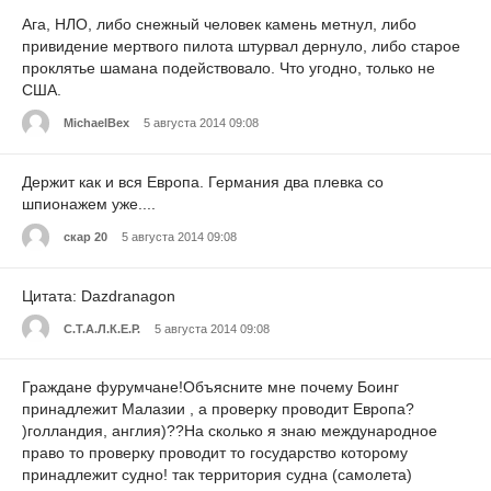
Ага, НЛО, либо снежный человек камень метнул, либо
привидение мертвого пилота штурвал дернуло, либо старое
проклятье шамана подействовало. Что угодно, только не
США.
MichaelBex
5 августа 2014 09:08
Держит как и вся Европа. Германия два плевка со
шпионажем уже....
скар 20
5 августа 2014 09:08
Цитата: Dazdranagon
С.Т.А.Л.К.Е.Р.
5 августа 2014 09:08
Граждане фурумчане!Объясните мне почему Боинг
принадлежит Малазии , а проверку проводит Европа?
)голландия, англия)??На сколько я знаю международное
право то проверку проводит то государство которому
принадлежит судно! так территория судна (самолета)