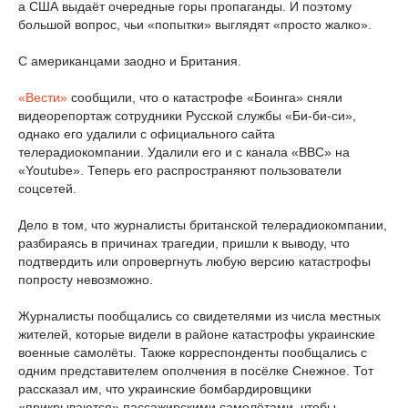
а США выдаёт очередные горы пропаганды. И поэтому
большой вопрос, чьи «попытки» выглядят «просто жалко».
С американцами заодно и Британия.
«Вести»
сообщили, что о катастрофе «Боинга» сняли
видеорепортаж сотрудники Русской службы «Би-би-си»,
однако его удалили с официального сайта
телерадиокомпании. Удалили его и с канала «BBC» на
«Youtube». Теперь его распространяют пользователи
соцсетей.
Дело в том, что журналисты британской телерадиокомпании,
разбираясь в причинах трагедии, пришли к выводу, что
подтвердить или опровергнуть любую версию катастрофы
попросту невозможно.
Журналисты пообщались со свидетелями из числа местных
жителей, которые видели в районе катастрофы украинские
военные самолёты. Также корреспонденты пообщались с
одним представителем ополчения в посёлке Снежное. Тот
рассказал им, что украинские бомбардировщики
«прикрываются» пассажирскими самолётами, чтобы