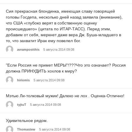
Сия прекрасная блондинка, имеющая славу говорящей
головы Госдепа, несколько дней назад заявила (внимание),
что США «глубоко верят в собственную оценку
происшедшего» (цитата по ИТАР-ТАСС). Перед этим,
добавим от себя, меркнет даже вера Дж. Буша-младшего в
то, что захватит Ирак ему повелел бог.
avrampostthis
5 августа 2014 09:08
"Если Россия не примет МЕРЫ"!???Что это означает? Россия
должна ПРИНУДИТЬ хохлов к миру?
hiriomis
5 августа 2014 09:08
Мэтью Ли-толковый мужик! Далеко не лох . Оценка-Отлично!
tyjtuT
5 августа 2014 09:08
Удивительное рядом.
Thomastew
5 августа 2014 09:08