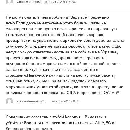
Cecilevahemesk
5 августа 2014 09:08
Не могу понять: в чём проблема?Ведь всё предельно
ясно.Если даже уничтожение этого боинга штаты не
спланировали и не провели как заранее спланированную
локальную операцию (что ещё надо очень хорошо
проверить) и их украинские марионетки сбили действительно
случайно (что крайне неправдоподобно), то всё равно США
несут полную ответственность за все события на Украине,
произошедшие после государственного переворота,
осуществлённого американцами в этой несчастной стране.
За всю пролитую кровь и слёзы, за все смерти и
страдания.Неважно, нажимал ли на кнопку пуска ракеты,
сбившей боинг, лично Обама или рядовой оператор
марионеточной украинской армии, вина за это преступление
целиком и полностью лежит на США и президенте Обаме!!!
stas.antonenko.01
5 августа 2014 09:08
Совершенно согласен с тобой Косопуз !!!Виноваты в
убийстве Боинга и его пассажиров полностью США,ЕС и
Киевская фашистохунта.