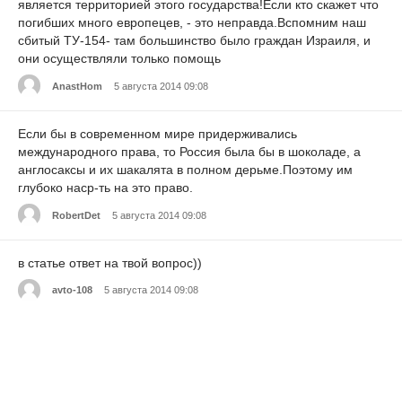
является территорией этого государства!Если кто скажет что
погибших много европецев, - это неправда.Вспомним наш
сбитый ТУ-154- там большинство было граждан Израиля, и
они осуществляли только помощь
AnastHom
5 августа 2014 09:08
Если бы в современном мире придерживались
международного права, то Россия была бы в шоколаде, а
англосаксы и их шакалята в полном дерьме.Поэтому им
глубоко наср-ть на это право.
RobertDet
5 августа 2014 09:08
в статье ответ на твой вопрос))
avto-108
5 августа 2014 09:08
ответ в статье....
89085766986
5 августа 2014 09:08