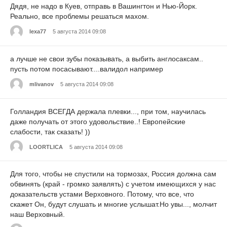
Дядя, не надо в Куев, отправь в Вашингтон и Нью-Йорк.
Реально, все проблемы решаться махом.
lexa77
5 августа 2014 09:08
а лучше не свои зубы показывать, а выбить англосаксам..
пусть потом посасывают....валидол например
mlivanov
5 августа 2014 09:08
Голландия ВСЕГДА держала плевки..., при том, научилась
даже получать от этого удовольствие..! Европейские
слабости, так сказать! ))
LOORTLICA
5 августа 2014 09:08
Для того, чтобы не спустили на тормозах, Россия должна сам
обвинять (край - громко заявлять) с учетом имеющихся у нас
доказательств устами Верховного. Потому, что все, что
скажет Он, будут слушать и многие услышат.Но увы..., молчит
наш Верховный.