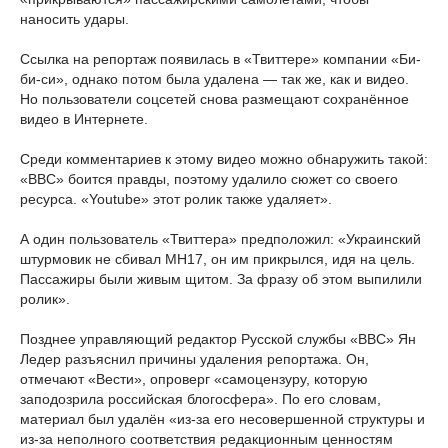
наносить удары.
Ссылка на репортаж появилась в «Твиттере» компании «Би-
би-си», однако потом была удалена — так же, как и видео.
Но пользователи соцсетей снова размещают сохранённое
видео в Интернете.
Среди комментариев к этому видео можно обнаружить такой:
«BBC» боится правды, поэтому удалило сюжет со своего
ресурса. «Youtube» этот ролик также удаляет».
А один пользователь «Твиттера» предположил: «Украинский
штурмовик не сбивал MH17, он им прикрылся, идя на цель.
Пассажиры были живым щитом. За фразу об этом выпилили
ролик».
Позднее управляющий редактор Русской службы «BBC» Ян
Ледер разъяснил причины удаления репортажа. Он,
отмечают «Вести», опроверг «самоцензуру, которую
заподозрила российская блогосфера». По его словам,
материал был удалён «из-за его несовершенной структуры и
из-за неполного соответствия редакционным ценностям