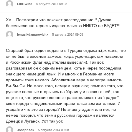
LiniTwind
5 августа 2014 09:08
Хм... Посмотрим что покажет расследование!!! Думаю
бессмысленно терпеть издевательства НИКТО не БУДЕТ!!!
lenusikdamarovichx
5 августа 2014 09:08
Старший брат ездил недавно в Турцию отдыхать(эх жаль, что
он не был в веселом замесе, когда укро-нацистам наваляли
и Российский флаг над отелем вывесили). Так вот,
разговаривал он с одним немцем, хоть и через посредника
знающего немецкий язык. И у многих в Германии мозги
промыты тоже нехило. Абсолютная вера в непогрешимость
Би-Бм-Си. Но мало того, немцам внушают, помимо того, что
русские военные вторглись на Украину и воюют с ней, так
еще и то, что русские военные расстреливают из "градов"
свои города с недовольными правительством жителями. И
угадайте что это за города? Не знаю угадали или нет, но
немец говорил, что этими русскими городами являются
Донецк и Луганск. Уот так уот.
Josephsok
5 августа 2014 09:08