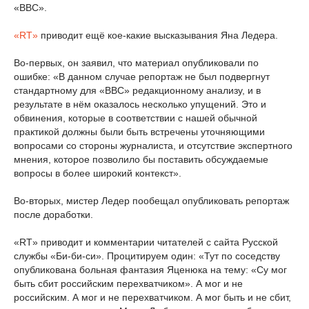
«BBC».
«RT»
приводит ещё кое-какие высказывания Яна Ледера.
Во-первых, он заявил, что материал опубликовали по
ошибке: «В данном случае репортаж не был подвергнут
стандартному для «BBC» редакционному анализу, и в
результате в нём оказалось несколько упущений. Это и
обвинения, которые в соответствии с нашей обычной
практикой должны были быть встречены уточняющими
вопросами со стороны журналиста, и отсутствие экспертного
мнения, которое позволило бы поставить обсуждаемые
вопросы в более широкий контекст».
Во-вторых, мистер Ледер пообещал опубликовать репортаж
после доработки.
«RT» приводит и комментарии читателей с сайта Русской
службы «Би-би-си». Процитируем один: «Тут по соседству
опубликована больная фантазия Яценюка на тему: «Су мог
быть сбит российским перехватчиком». А мог и не
российским. А мог и не перехватчиком. А мог быть и не сбит,