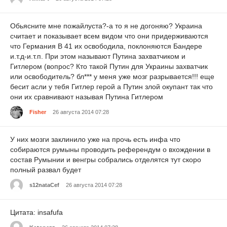
Обьясните мне пожайлуста?-а то я не догоняю? Украина
считает и показывает всем видом что они придерживаются
что Германия В 41 их освободила, поклоняются Бандере
и.т.д-и.т.п. При этом называют Путина захватчиком и
Гитлером (вопрос? Кто такой Путин для Украины захватчик
или освободитель? бл*** у меня уже мозг разрывается!!! еще
бесит асли у тебя Гитлер герой а Путин злой окупант так что
они их сравнивают называя Путина Гитлером
Fisher
26 августа 2014 07:28
У них мозги заклинило уже на прочь есть инфа что
собираются румыны проводить референдум о вхождении в
состав Румынии и венгры собрались отделятся тут скоро
полный развал будет
s12nataCef
26 августа 2014 07:28
Цитата: insafufa