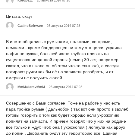
Kotopezz
26 августа 2014 07:28
Цитата: скаут
CasinoSoftware
26 августа 2014 07:28
В инете общались с румынами, поляками, венграми,
немцами - кроме бандеровцев ни кому эта целая украина
нафиг не нужна, большей части глубоко плевать на
существование данной страны (немец 30 лет, например
сказал, что в школе он об этом что-то слышал), а соседи
потирают ручки как бы её на запчасти разобрать, и от
америки не получить люлей..
MmMakarovMmM
26 августа 2014 07:28
Совершенно с Вами согласен. Тоже на работе у нас есть
пара тройка румын ( дальнобои ) так вот они просто в захлеб
готовы говорить о том как будет хорошо если укрожопию
попилят на запчасти. И причем говорят, что у них на родине
все только и ждут, чтоб она ( укрожопия ) лопнула как арбуз
до попки . Дербанить будут эту территорию все! Единая