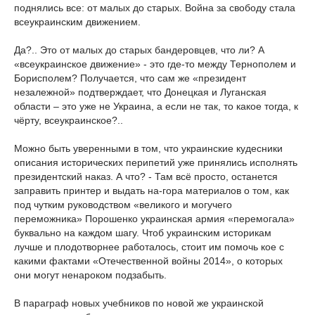
поднялись все: от малых до старых. Война за свободу стала
всеукраинским движением.
Да?.. Это от малых до старых бандеровцев, что ли? А
«всеукраинское движение» - это где-то между Тернополем и
Борисполем? Получается, что сам же «президент
незалежной» подтверждает, что Донецкая и Луганская
области – это уже не Украина, а если не так, то какое тогда, к
чёрту, всеукраинское?..
Можно быть уверенными в том, что украинские кудесники
описания исторических перипетий уже принялись исполнять
президентский наказ. А что? - Там всё просто, останется
заправить принтер и выдать на-гора материалов о том, как
под чутким руководством «великого и могучего
переможника» Порошенко украинская армия «перемогала»
буквально на каждом шагу. Чтоб украинским историкам
лучше и плодотворнее работалось, стоит им помочь кое с
какими фактами «Отечественной войны 2014», о которых
они могут ненароком подзабыть.
В параграф новых учебников по новой же украинской