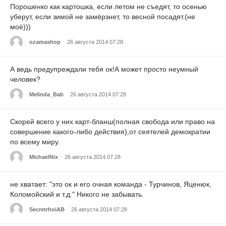
Порошенко как картошка, если летом не съедят, то осенью
уберут, если зимой не замёрзнет, то весной посадят.(не
моё)))
ozamashop
26 августа 2014 07:28
А ведь предупреждали тебя ок!А может просто неумный
человек?
Melinda_Bab
26 августа 2014 07:28
Скорей всего у них карт-бланш(полная свобода или право на
совершение какого-либо действия),от сеятелей демократии
по всему миру.
MichaelNix
26 августа 2014 07:28
не хватает: "это ок и его очная команда - Турчинов, Яценюк,
Коломойский и т.д." Никого не забывать.
SecretrhoiAB
26 августа 2014 07:28