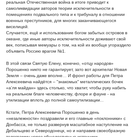
реальная Отечественная война в итоге приводит к
самоликвидации авторов теории исключительности в
помещениях подвального типа и к трибуналу в отношении
военных преступников, для многих заканчивающегося
виселицей.
Случается, ещё и использование богом забытых островов в
океане, где иные авторы исключительности доживают свой
век, пописывая мемуары о том, на кой их вообще угораздило
объявить Россию врагом №1.
В этой связи Святую Елену, конечно, «отцу народов»
Порошенко никто не гарантирует, зато вот архипелаг Новая
Земля – очень даже вполне… И фронт работы для Петра
Алексеевича найдётся – "знакомых" металлических бочек
«а’ля майдан» здесь столько, что хватит, чтобы руку набить
на реальном благе человечеству, флоре и фауне - на
утилизации вплоть до полной самоутилизации...
Кстати, Петра Алексеевича Порошенко в день
«незалежности» поздравили и его главные «поклонники» с
Донбасса, не только развернув масштабное наступление на
Дебальцево и Северодонецк, но и направив своеобразную
телеграмму через общедоступные источники.