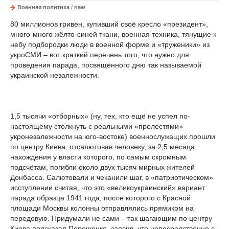
Военная политика
/
new
80 миллионов гривен, купивший своё кресло «президент»,
много-много жёлто-синей ткани, военная техника, тянущие к
небу подбородки люди в военной форме и «труженики» из
укроСМИ – вот краткий перечень того, что нужно для
проведения парада, посвящённого дню так называемой
украинской незалежности.
1,5 тысячи «отборных» (ну, тех, кто ещё не успел по-
настоящему столкнуть с реальными «прелестями»
укронезалежности на юго-востоке) военнослужащих прошли
по центру Киева, отсалютовав человеку, за 2,5 месяца
нахождения у власти которого, по самым скромным
подсчётам, погибли около двух тысяч мирных жителей
Донбасса. Салютовали и чеканили шаг, в «патриотическом»
исступлении считая, что это «великоукраинский» вариант
парада образца 1941 года, после которого с Красной
площади Москвы колонны отправлялись прямиком на
передовую. Придумали не сами – так шагающим по центру
Киева подсказал Порошенко, заявив, что непосредственно с