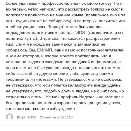
более удачливы и профессиональны - склоняю голову. Но я,
во-первых, четко написал, что рассмотреть толком не смог и
положился полностью на мнение хрыча (правильное оно или
нет - судить так же не собираюсь), а во-вторых, посчитал, что
в той ситуации слово "Караул" может быть вполне
подходящим паллиативом сигнала "SOS" (как впрочем, и вся
политика хунты). В-третьих, что касается распространения
лжи. Этим я никогда не занимался и заниматься не
собираюсь. Вы, ЕМНИП, один из моих постоянных читателей
и комментаторов, и вполне можете подтвердить, что я
никогда не выдавал заведомо неправдивой информации, а
если в чем и не был уверен, всегда оговаривал этот момент
либо ссылкой на другое мнение, либо существующими
теориями или гипотезами. Не утверждаю, что не ошибаюсь,
не утверждаю, что мои попытки каламбурить всегда удачны,
не утверждаю, что, подобно другим людям, не ошибаюсь, но
сознательно лгать... Не мой профиль.Надеюсь, на этот раз я
был предельно понятен и заранее прошу прощения у всех,
кого тоже мог ввести в заблуждение.
BHyK_91208
26 августа 2014 07:28