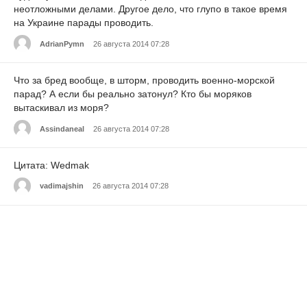
неотложными делами. Другое дело, что глупо в такое время
на Украине парады проводить.
AdrianPymn
26 августа 2014 07:28
Что за бред вообще, в шторм, проводить военно-морской
парад? А если бы реально затонул? Кто бы моряков
вытаскивал из моря?
Assindaneal
26 августа 2014 07:28
Цитата: Wedmak
vadimajshin
26 августа 2014 07:28
Чё-то не очень заметно, что людей много, вот в Севастополе
на параде действительно много было.
morg
26 августа 2014 07:28
Так в Севастополе то парад был. А здесь показали че маем и