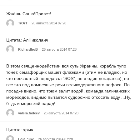
Жжёшь Саша!Привет!
TrOrT
26 августа 2014 07:28
Цитата: АлНиколаич
RichardhoB
26 августа 2014 07:28
В этом священнодействии вся суть Украины, корабль тупо
тонет, семафорщик машет флажками (этим не владею, но
что несчастный передавал "SOS", не я один догадался), но
все это под помпезные речи великодержавного пафоса. По
посадке видно, что трюм залит водой, команда галичанских
мореходов, видимо пытается судорожно отсосать воду ...Ну,
б..дь и морський парад!
valera.fadeev
26 августа 2014 07:28
Цитата: хрыч
Lola_Sike
26 августа 2014 07:28