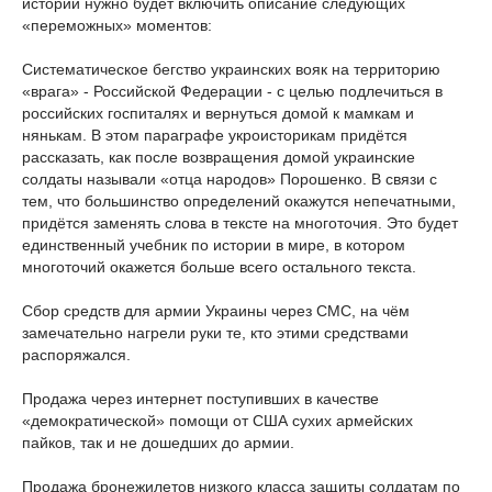
истории нужно будет включить описание следующих
«переможных» моментов:
Систематическое бегство украинских вояк на территорию
«врага» - Российской Федерации - с целью подлечиться в
российских госпиталях и вернуться домой к мамкам и
нянькам. В этом параграфе укроисторикам придётся
рассказать, как после возвращения домой украинские
солдаты называли «отца народов» Порошенко. В связи с
тем, что большинство определений окажутся непечатными,
придётся заменять слова в тексте на многоточия. Это будет
единственный учебник по истории в мире, в котором
многоточий окажется больше всего остального текста.
Сбор средств для армии Украины через СМС, на чём
замечательно нагрели руки те, кто этими средствами
распоряжался.
Продажа через интернет поступивших в качестве
«демократической» помощи от США сухих армейских
пайков, так и не дошедших до армии.
Продажа бронежилетов низкого класса защиты солдатам по