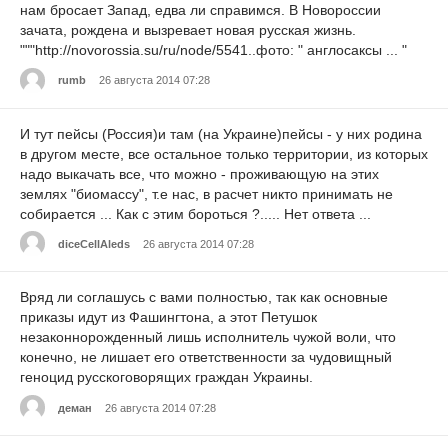
нам бросает Запад, едва ли справимся. В Новороссии
зачата, рождена и вызревает новая русская жизнь.
"""http://novorossia.su/ru/node/5541..фото: " англосаксы ... "
rumb
26 августа 2014 07:28
И тут пейсы (Россия)и там (на Украине)пейсы - у них родина
в другом месте, все остальное только территории, из которых
надо выкачать все, что можно - проживающую на этих
землях "биомассу", т.е нас, в расчет никто принимать не
собирается ... Как с этим бороться ?..... Нет ответа ...
diceCellAleds
26 августа 2014 07:28
Вряд ли соглашусь с вами полностью, так как основные
приказы идут из Фашингтона, а этот Петушок
незаконнорожденный лишь исполнитель чужой воли, что
конечно, не лишает его ответственности за чудовищный
геноцид русскоговорящих граждан Украины.
деман
26 августа 2014 07:28