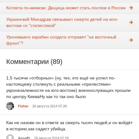
Котлета по-киевски: Дещица может стать послом в России
Украинский Минздрав связывает смерти детей на юго-
востоке со "статистикой"
Уронившего карабин солдата отправят "на восточный
фронт"?
Комментарии (89)
1,5 тысячи «отборных» (ну, тех, кто ещё не успел по-
настоящему столкнуть с реальными «прелестями»
укронезалежности на юго-востоке) военнослужащих прошли
по центру КиеваНу как то так оно было
Fisher
26 августа 2014 07:28
Как не назови он в ответе за смерть тысяч людей,и он войдёт
в историю,как садист убийца.
АnnaPt
26 августа 2014 07:28