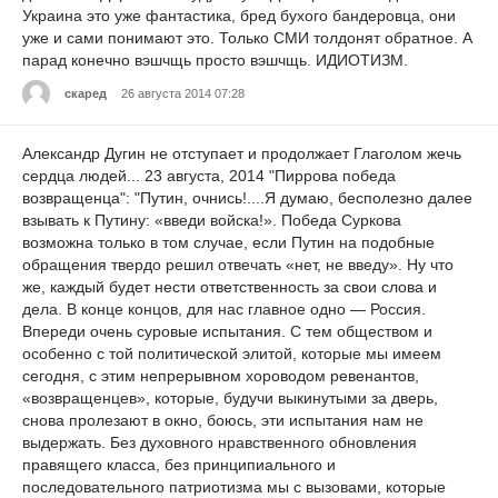
Украина это уже фантастика, бред бухого бандеровца, они
уже и сами понимают это. Только СМИ толдонят обратное. А
парад конечно вэшчщь просто вэшчщь. ИДИОТИЗМ.
скаред
26 августа 2014 07:28
Александр Дугин не отступает и продолжает Глаголом жечь
сердца людей... 23 августа, 2014 "Пиррова победа
возвращенца": "Путин, очнись!....Я думаю, бесполезно далее
взывать к Путину: «введи войска!». Победа Суркова
возможна только в том случае, если Путин на подобные
обращения твердо решил отвечать «нет, не введу». Ну что
же, каждый будет нести ответственность за свои слова и
дела. В конце концов, для нас главное одно — Россия.
Впереди очень суровые испытания. С тем обществом и
особенно с той политической элитой, которые мы имеем
сегодня, с этим непрерывном хороводом ревенантов,
«возвращенцев», которые, будучи выкинутыми за дверь,
снова пролезают в окно, боюсь, эти испытания нам не
выдержать. Без духовного нравственного обновления
правящего класса, без принципиального и
последовательного патриотизма мы с вызовами, которые