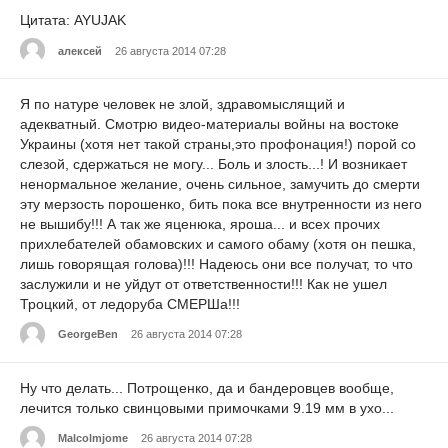
Цитата: AYUJAK
алексей
26 августа 2014 07:28
Я по натуре человек не злой, здравомыслящий и
адекватный. Смотрю видео-материалы войны на востоке
Украины (хотя нет такой страны,это профонация!) порой со
слезой, сдержаться не могу... Боль и злость...! И возникает
ненормальное желание, очень сильное, замучить до смерти
эту мерзость порошенко, бить пока все внутренности из него
не вышибу!!! А так же яценюка, яроша... и всех прочих
прихлебателей обамовских и самого обаму (хотя он пешка,
лишь говорящая голова)!!! Надеюсь они все получат, то что
заслужили и не уйдут от ответственности!!! Как не ушел
Троцкий, от ледоруба СМЕРШа!!!
GeorgeBen
26 августа 2014 07:28
Ну что делать... Потрощенко, да и бандеровцев вообще,
лечится только свинцовыми примочками 9.19 мм в ухо...
Malcolmjome
26 августа 2014 07:28