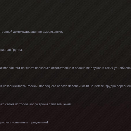
твенной демократизации по американски.
ельная Группа.
лкивался, тот не знает, насколько ответственна и опасна их служба и каких усилий она 
в независимость России, последнего оплота человечности на Земле, трудно переоцен
ика салют из топольков устроим этим говнюкам
с профессиональным праздником!