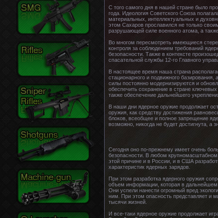
С того самого дня в нашей стране было пр
года. Идеология Советского Союза полагал
материальных, интеллектуальных и духовн
этом Сахаров прославился не только своим
разрушающей силе военного атома, а также
Во многом пересмотреть имеющиеся стерео
контроля за соблюдением требований ядер
безопасности. Также в контексте произош
спасательной службы 12-го Главного упра
В настоящее время наша страна располаг
стационарного и подвижного базирования, 
силы постоянно модернизируются и обновля
обеспечить сохранение в стране ключевых 
также обеспечение дальнейшего укрепления
В наши дни ядерное оружие продолжает ос
оружия, как средству достижения равнове
блоков, всеобщее и полное запрещение яде
возможно, никогда не будет достигнута, а 
Сегодня оно по-прежнему имеет очень бол
безопасности. В любом крупномасштабном 
этой причине и в России, и в США разраб
характеристик ядерных зарядов.
При этом разработка ядерного оружия соп
объем информации, которая в дальнейшем 
Они успели нанести огромный вред экологи
ним. При этом опасность представляет и м
тысячи жизней.
И все-таки ядерное оружие продолжает иг