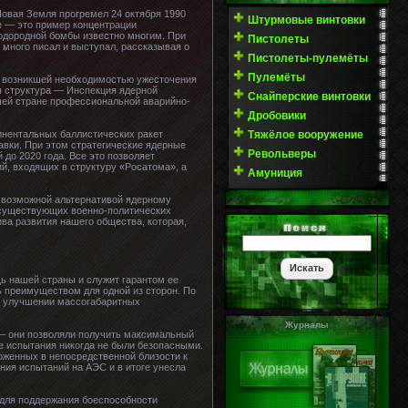
Новая Земля прогремел 24 октября 1990
Штурмовые винтовки
е — это пример концентрации
одородной бомбы известно многим. При
Пистолеты
 много писал и выступал, рассказывая о
Пистолеты-пулемёты
Пулемёты
с возникшей необходимостью ужесточения
я структура — Инспекция ядерной
Снайперские винтовки
шей стране профессиональной аварийно-
Дробовики
Тяжёлое вооружение
нентальных баллистических ракет
авки. При этом стратегические ядерные
Револьверы
до 2020 года. Все это позволяет
й, входящих в структуру «Росатома», а
Амуниция
й возможной альтернативой ядерному
я существующих военно-политических
ива развития нашего общества, которая,
ь нашей страны и служит гарантом ее
 преимуществом для одной из сторон. По
на улучшении массогабаритных
Журналы
 — они позволяли получить максимальный
 испытания никогда не были безопасными.
ложенных в непосредственной близости к
ния испытаний на АЭС и в итоге унесла
 для поддержания боеспособности