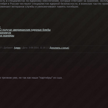
ность в специалистах по ядерному обеспечению, которые отвечают за хранение, экспл
нтября в России чествуют специалистов ядерной безопасности, в воинских частях пр
оминают ветеранов службы и увековечивают память погибших.
е
О получат американские ядерные бомбы
 минимум
ые маневры
27 | Добавил:
Админ
| Дата: 3-09-2014, 11:16 | | |
Дополнить статью!
в трезвом уме, не так как наши "партнёры" из сша .