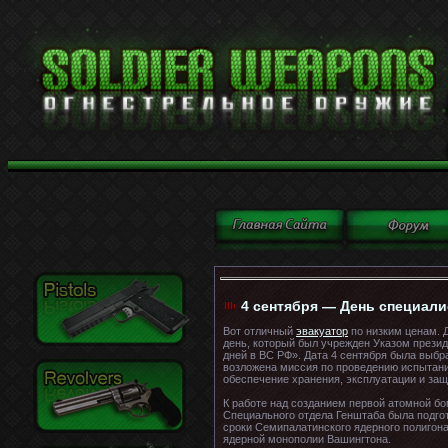
4 сентября — День специал
Вот отличный
эвакуатор
по низким ценам. 
день, который был учрежден Указом презид
дней в ВС РФ». Дата 4 сентября была выбр
возложена миссия по проведению испытани
обеспечение хранения, эксплуатации и за
К работе над созданием первой атомной б
Специального отдела Генштаба была подгот
сроки Семипалатинского ядерного полигона
ядерной монополии Вашингтона.