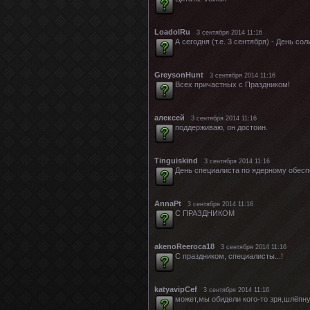
LoadolRu
3 сентября 2014 11:16
А сегодня (т.е. 3 сентября) - День 
GreysonHunt
3 сентября 2014 11:16
Всех причастных с Праздником!
алексей
3 сентября 2014 11:16
поддерживаю, он достоин.
Tinguiskind
3 сентября 2014 11:16
День специалиста по ядерному обесп
АnnaPt
3 сентября 2014 11:16
С ПРАЗДНИКОМ
akenoReeroca18
3 сентября 2014 11:16
С праздником, специалисты...!
katyavipCef
3 сентября 2014 11:16
может,мы обидели кого-то зря,шлёпну