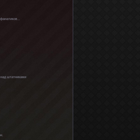
фанатиков...
 над штатниками
н.