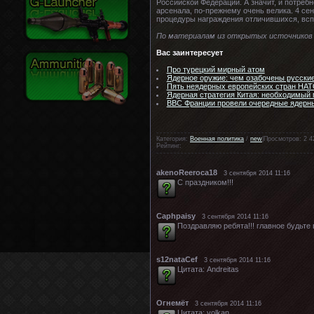
Российской Федерации. А значит, и потреб
арсенала, по-прежнему очень велика. 4 се
процедуры награждения отличившихся, всп
По материалам из открытых источников
Вас заинтересует
Про турецкий мирный атом
Ядерное оружие: чем озабочены русски
Пять неядерных европейских стран НАТ
Ядерная стратегия Китая: необходимый
ВВС Франции провели очередные ядерн
Категория:
Военная политика
/
new
|Просмотров: 2 4
Рейтинг:
akenoReeroca18
3 сентября 2014 11:16
С праздником!!!
Caphpaisy
3 сентября 2014 11:16
Поздравляю ребята!!! главное будьте 
s12nataCef
3 сентября 2014 11:16
Цитата: Andreitas
Огнемёт
3 сентября 2014 11:16
Цитата: volkan