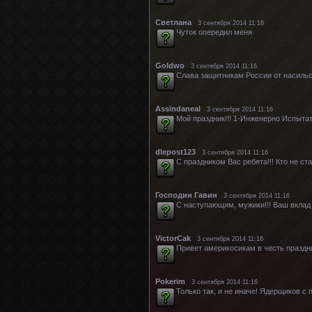
Светлана
3 сентября 2014 11:16
Чуток опередил меня
Goldwo
3 сентября 2014 11:16
Слава защитникам России от насильс
Assindaneal
3 сентября 2014 11:16
Мой праздник!!! 1-Инженерно Испытат
dlepost123
3 сентября 2014 11:16
С праздником Вас ребята!!! Кто не ста
Господин Гавин
3 сентября 2014 11:16
С наступающим, мужики!!! Ваш вклад 
VictorCak
3 сентября 2014 11:16
Привет америкосикам в честь праздн
Pokerim
3 сентября 2014 11:16
Только так, и не иначе! Ядерщиков 