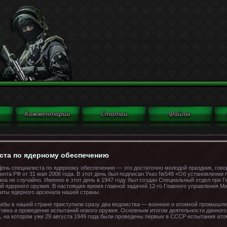
иста по ядерному обеспечению
День специалиста по ядерному обеспечению — это достаточно молодой праздник, гов
ента РФ от 31 мая 2006 года. В этот день был подписан Указ №549 «Об установлени
ана не случайно. Именно в этот день в 1947 году был создан Специальный отдел при 
й ядерного оружия. В настоящее время главной задачей 12-го Главного управления М
щиты ядерного арсенала нашей страны.
омбы в нашей стране приступили сразу два ведомства — военное и атомной промышле
овка и проведение испытаний нового оружия. Основным итогом деятельности данного
, на котором уже 29 августа 1949 года были проведены первые в СССР испытания ат