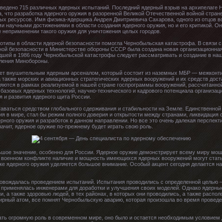
оведено 715 различных ядерных испытаний. Последний ядерный взрыв на архипелаге 
а, что разработка ядерного оружия в разоренной Великой Отечественной войной стран
ых ресурсов. Имя физика-ядерщика Андрея Дмитриевича Сахарова, одного из отцов в
и научными достижениями в области создания ядерного оружия, но и его критикой. Он
 неприменении такого оружия для уничтожения целых городов.
типы в области ядерной безопасности помогла Чернобыльская катастрофа. В связи 
ной безопасности в Министерстве обороны СССР была создана новая организационна
едшей в 1986 году Чернобыльской катастрофы следует рассматривать и создание в на
вления Минобороны.
ает внушительным ядерным арсеналом, который состоит из наземных МБР — межконти
а также морских и авиационных стратегических ядерных вооружений и их средств дост
ются в рамках реализуемой в нашей стране госпрограммы вооружений, рассчитанной 
базовых ядерных технологий, научно-технического и кадрового потенциала организаци
 и развития ядерного щита России.
таваться средством глобального сдерживания и стабильности на Земле. Единственно
сия в мире, стал бы режим полного доверия и открытости между странами, ликвидаци
рного оружия и разработок в данном направлении. Но все это очень далекая перспект
значит, ядерное оружие по-прежнему будет играть свою роль.
ьшое значение, особенно для России. Ядерное оружие демонстрирует всему миру мощ
военном конфликте наличие и мощность имеющихся ядерных вооружений могут стать
отке ядерного оружия уделяется большое внимание. Особый акцент сегодня делается 
ровождалась проведением испытаний. Испытания проводились с определенной целью
применялась инженерами для доработки и улучшения своих моделей. Однако ядерные
и, а также здоровью людей, в тех районах, в которых они проводились, а также распо
ирный атом, все помнят Чернобыльскую аварию, которая произошла во время проведе
рать огромную роль в современном мире, оно было и остается необходимым условием