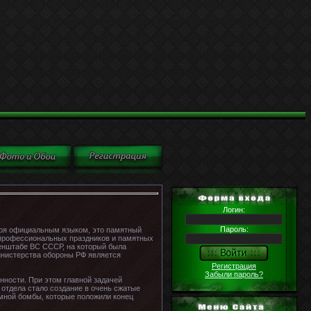
Логин:
Пароль:
оря официальным языком, это памятный
и профессиональных праздников и памятных
Генштабе ВС СССР, на который была
инистерства обороны РФ является
Регистрация
Забыли пароль?
нности. При этом главной задачей
 отдела стало создание в очень сжатые
омной бомбы, которые положили конец