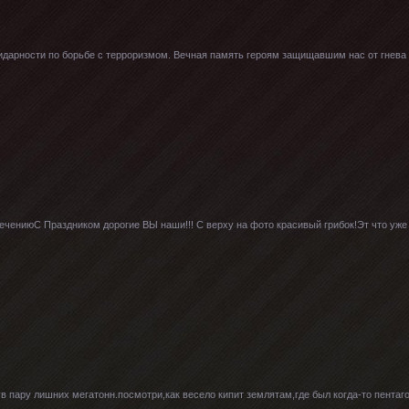
солидарности по борьбе с терроризмом. Вечная память героям защищавшим нас от гнева 
ечениюС Праздником дорогие ВЫ наши!!! С верху на фото красивый грибок!Эт что уже
в пару лишних мегатонн.посмотри,как весело кипит землятам,где был когда-то пентаго