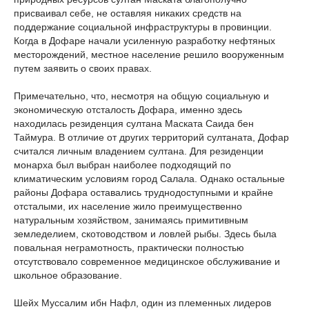
присваивал себе, не оставляя никаких средств на
поддержание социальной инфраструктуры в провинции.
Когда в Дофаре начали усиленную разработку нефтяных
месторождений, местное население решило вооруженным
путем заявить о своих правах.
Примечательно, что, несмотря на общую социальную и
экономическую отсталость Дофара, именно здесь
находилась резиденция султана Маската Саида бен
Таймура. В отличие от других территорий султаната, Дофар
считался личным владением султана. Для резиденции
монарха был выбран наиболее подходящий по
климатическим условиям город Салала. Однако остальные
районы Дофара оставались труднодоступными и крайне
отсталыми, их население жило преимущественно
натуральным хозяйством, занимаясь примитивным
земледелием, скотоводством и ловлей рыбы. Здесь была
повальная неграмотность, практически полностью
отсутствовало современное медицинское обслуживание и
школьное образование.
Шейх Муссалим ибн Нафл, один из племенных лидеров