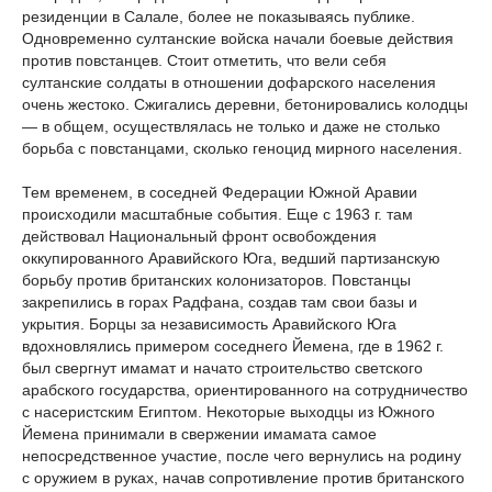
резиденции в Салале, более не показываясь публике.
Одновременно султанские войска начали боевые действия
против повстанцев. Стоит отметить, что вели себя
султанские солдаты в отношении дофарского населения
очень жестоко. Сжигались деревни, бетонировались колодцы
— в общем, осуществлялась не только и даже не столько
борьба с повстанцами, сколько геноцид мирного населения.
Тем временем, в соседней Федерации Южной Аравии
происходили масштабные события. Еще с 1963 г. там
действовал Национальный фронт освобождения
оккупированного Аравийского Юга, ведший партизанскую
борьбу против британских колонизаторов. Повстанцы
закрепились в горах Радфана, создав там свои базы и
укрытия. Борцы за независимость Аравийского Юга
вдохновлялись примером соседнего Йемена, где в 1962 г.
был свергнут имамат и начато строительство светского
арабского государства, ориентированного на сотрудничество
с насеристским Египтом. Некоторые выходцы из Южного
Йемена принимали в свержении имамата самое
непосредственное участие, после чего вернулись на родину
с оружием в руках, начав сопротивление против британского