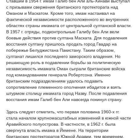
Ставший в 1954 г. имам Галиб бен Али аль-Хинави выступал
с призывами свержения британского протектората над
Оманом и Маскатом. Кроме того, имам настаивал на
фактической независимости расположенного во внутренних
областях страны имамата от центральной султанской власти.
В 1957 г. отряды, подконтрольные Галибу бен Али вели
боевые действия против султана Маската. Для подавления
восстания султану пришлось продать город Гвадар на
побережье Белуджистана Пакистану. Таким образом,
султанат лишился последнего заморского владения. Но
решающую роль в подавлении борьбы за политическую
независимость имамата Оман сыграли британские войска
под командованием генерала Робертсона. Именно
британским подразделениям удалось подавить
сопротивление племенного ополчения ибадитов и взять
штурмом столицу имамата город Назву. После подавления
восстания имам Галиб бен Али навсегда покинул страну.
Здесь следует отметить, что первая половина 1960-х гг.
стала началом крупномасштабных изменений в южной части
Аравийского полуострова. В частности, в 1962 г. была
свергнута власть имама в Йемене. На территории
британских протекторатов Южной Аравии, тем временем,