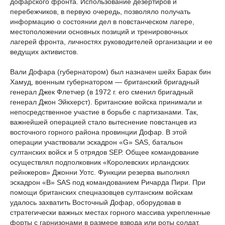
дофарского фронта. Использование дезертиров и
перебежчиков, в первую очередь, позволяло получать
информацию о состоянии дел в повстанческом лагере,
местоположении основных позиций и тренировочных
лагерей фронта, личностях руководителей организации и ее
ведущих активистов.
Вали Дофара (губернатором) был назначен шейх Барак бин
Хамуд, военным губернатором — британский бригадный
генерал Джек Флетчер (в 1972 г. его сменил бригадный
генерал Джон Эйкхерст). Британские войска принимали и
непосредственное участие в борьбе с партизанами. Так,
важнейшей операцией стало вытеснение повстанцев из
восточного горного района провинции Дофар. В этой
операции участвовали эскадрон «G» SAS, батальон
султанских войск и 5 отрядов SEP. Общее командование
осуществлял подполковник «Королевских ирландских
рейнжеров» Джонни Уотс. Функции резерва выполнял
эскадрон «B» SAS под командованием Ричарда Пири. При
помощи британских спецназовцев султанским войскам
удалось захватить Восточный Дофар, оборудовав в
стратегически важных местах горного массива укрепленные
форты с гарнизонами в размере взвода или роты солдат.