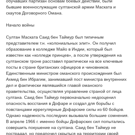
обучавших партизан основам боевых действий, были
бывшие военнослужащие султанской армии Маската и
скаутов Договорного Омана.
Начало войны
Султан Маската Саид бен Таймур был типичным
представителем т.н. «колониальных элит». Он получил
образование в колледже Майо в Индии, который был
известен как «колледж принцев», а после утверждения на
султанском троне расставил практически на все ключевые
посты в стране британских офицеров и чиновников.
Единственным министром оманского происхождения был
Ахмед бин Ибрагим, занимавший пост министра внутренних
дел и фактически являвшийся главой оманского
правительства, осуществляя управление страной от лица
султана. Саид бен Таймур первоначально недооценил
опасность восстания в Дофаре и создал для борьбы с
повстанцами иррегулярные Дофарские силы из 60 бойцов.
Однако надежность последних вызывала большие сомнения.
В апреле 1966 г. именно бойцы Дофарских сил попытались
совершить покушение на султана. Саид бен Таймур не
пострадал, но предпочел скрыться на территории своей