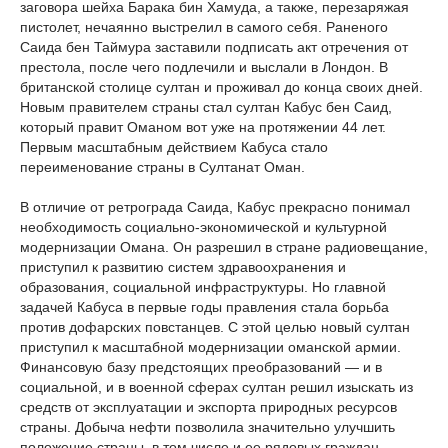
заговора шейха Барака бин Хамуда, а также, перезаряжая
пистолет, нечаянно выстрелил в самого себя. Раненого
Саида бен Таймура заставили подписать акт отречения от
престола, после чего подлечили и выслали в Лондон. В
британской столице султан и проживал до конца своих дней.
Новым правителем страны стал султан Кабус бен Саид,
который правит Оманом вот уже на протяжении 44 лет.
Первым масштабным действием Кабуса стало
переименование страны в Султанат Оман.
В отличие от ретрограда Саида, Кабус прекрасно понимал
необходимость социально-экономической и культурной
модернизации Омана. Он разрешил в стране радиовещание,
приступил к развитию систем здравоохранения и
образования, социальной инфраструктуры. Но главной
задачей Кабуса в первые годы правления стала борьба
против дофарских повстанцев. С этой целью новый султан
приступил к масштабной модернизации оманской армии.
Финансовую базу предстоящих преобразований — и в
социальной, и в военной сферах султан решил изыскать из
средств от эксплуатации и экспорта природных ресурсов
страны. Добыча нефти позволила значительно улучшить
положение страны, в том числе и ее рядовых граждан.