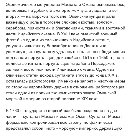
Экономическое могущество Маската и Омана основывалось,
во-первых, на добыче и экспорте жемчуга и ладана, а во-
вторых — на морской торговле. Оманские купцы играли
важнейшую роль в торговле слоновой костью, золотом,
серебром, пряностями и благовониями, тканями в восточной
части Индийского океана. В XVIII веке оманский военный
флот был одним из сильнейших в Индийском океане,
уступая лишь флоту Великобритании.ю Достаточно
упомянуть, что султанату удалось не только освободиться из-
под власти португальцев, длившейся с 1515 по 1650 гг., но и
полностью изгнать португальцев из района Персидского
залива и восточной части Индийского океана. Одной из
ключевых статей дохода султаната вплоть до конца XIX в.
оставалась работорговля. Именно ее запрет и жесткие меры
со стороны европейских держав в отношении работорговцев
стали одной из причин экономического заката Оманской
морской империи во второй половине XIX века.
В 1783 г. государство первый раз было разделено на две
части — султанат Маскат и имамат Оман. Султанат Маскат
формально контролировал всю страну, но фактически
представлял собой чисто «морскую» империю, державшую