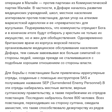
операции в Малайе — против партизан из Коммунистической
партии Малайи. В частности, в Дофаре началось развитие
медицинских учреждений, школ, местное население
агитировали против повстанцев, делая упор на атеизме
марксистской идеологии и ее «превратности» для
мусульман. Подчеркивалось, что коммунисты отрицают Бога
и в конечном итоге будут отбирать у крестьян не только их
имущество, но и жен для обобществления. Одновременно
британские врачи из корпуса морской пехоты
организовывали медицинское обслуживание населения
Дофара, тем самым завоевывая все больше симпатий со
стороны людей, никогда прежде не сталкивавшихся с
подобным хорошим отношением со стороны власти.
Для борьбы с повстанцами были привлечены иррегулярные
отряды, созданные с помощью инструкторов SAS и
получившие название SEP (Surrendered Enemy Personnel).В
эти отряды набирались местные жители, верные
султанскому правительству, а также перебежчики из отрядов
повстанцев. Последних набралось более 800 человек. Всех
повстанцев, переходивших на сторону султана, ожидала
амнистия, что также способствовало дезертирству из рядов