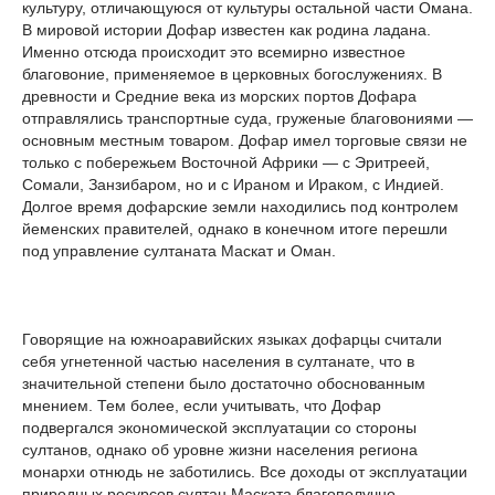
культуру, отличающуюся от культуры остальной части Омана.
В мировой истории Дофар известен как родина ладана.
Именно отсюда происходит это всемирно известное
благовоние, применяемое в церковных богослужениях. В
древности и Средние века из морских портов Дофара
отправлялись транспортные суда, груженые благовониями —
основным местным товаром. Дофар имел торговые связи не
только с побережьем Восточной Африки — с Эритреей,
Сомали, Занзибаром, но и с Ираном и Ираком, с Индией.
Долгое время дофарские земли находились под контролем
йеменских правителей, однако в конечном итоге перешли
под управление султаната Маскат и Оман.
Говорящие на южноаравийских языках дофарцы считали
себя угнетенной частью населения в султанате, что в
значительной степени было достаточно обоснованным
мнением. Тем более, если учитывать, что Дофар
подвергался экономической эксплуатации со стороны
султанов, однако об уровне жизни населения региона
монархи отнюдь не заботились. Все доходы от эксплуатации
природных ресурсов султан Маската благополучно