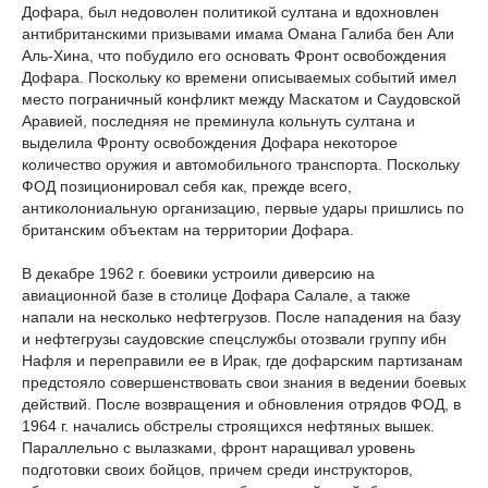
Дофара, был недоволен политикой султана и вдохновлен
антибританскими призывами имама Омана Галиба бен Али
Аль-Хина, что побудило его основать Фронт освобождения
Дофара. Поскольку ко времени описываемых событий имел
место пограничный конфликт между Маскатом и Саудовской
Аравией, последняя не преминула кольнуть султана и
выделила Фронту освобождения Дофара некоторое
количество оружия и автомобильного транспорта. Поскольку
ФОД позиционировал себя как, прежде всего,
антиколониальную организацию, первые удары пришлись по
британским объектам на территории Дофара.
В декабре 1962 г. боевики устроили диверсию на
авиационной базе в столице Дофара Салале, а также
напали на несколько нефтегрузов. После нападения на базу
и нефтегрузы саудовские спецслужбы отозвали группу ибн
Нафля и переправили ее в Ирак, где дофарским партизанам
предстояло совершенствовать свои знания в ведении боевых
действий. После возвращения и обновления отрядов ФОД, в
1964 г. начались обстрелы строящихся нефтяных вышек.
Параллельно с вылазками, фронт наращивал уровень
подготовки своих бойцов, причем среди инструкторов,