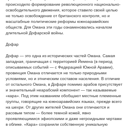
происходило формирование революционного национально-
освободительного движения, которое ставило своей целью
не только освобождение от британского контроля, но и
масштабные политические реформы южноаравийских
обществ. Для Омана эти годы ознаменовались началом
длительной Дофарской войны.
Дофар
Дофар — это одна из исторических частей Омана. Самая
западная, граничащая с территорией Йемена (в период
описываемых событий — с Федерацией Южной Аравии),
провинция Омана отличается не только природными
условиями, но и этническим составом населения. В отличие
от остального Омана, в Дофаре помимо арабов присутствует
и значительный неарабский компонент — так называемые
«кара». Под этим названием обобщают местные племенные
группы, говорящие на южноаравийских языках, прежде всего
на шехри. От других жителей Омана они отличаются и
расовым типом — более темной кожей, явно
проявляющимися эфиопскими и даже негроидными чертами
в облике. «Кара» сохранили собственную уникальную