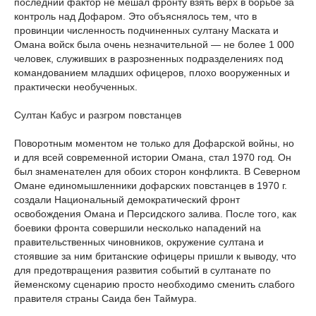
последний фактор не мешал фронту взять верх в борьбе за
контроль над Дофаром. Это объяснялось тем, что в
провинции численность подчиненных султану Маската и
Омана войск была очень незначительной — не более 1 000
человек, служивших в разрозненных подразделениях под
командованием младших офицеров, плохо вооруженных и
практически необученных.
Султан Кабус и разгром повстанцев
Поворотным моментом не только для Дофарской войны, но
и для всей современной истории Омана, стал 1970 год. Он
был знаменателен для обоих сторон конфликта. В Северном
Омане единомышленники дофарских повстанцев в 1970 г.
создали Национальный демократический фронт
освобождения Омана и Персидского залива. После того, как
боевики фронта совершили несколько нападений на
правительственных чиновников, окружение султана и
стоявшие за ним британские офицеры пришли к выводу, что
для предотвращения развития событий в султанате по
йеменскому сценарию просто необходимо сменить слабого
правителя страны Саида бен Таймура.