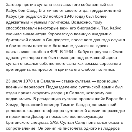
Заговор против султана возглавил его собственный сын
Кабус бен Саид. В отличие от своего отца, тридцатилетний
Кабус (он родился 18 ноября 1940 года) был более
адекватным и умным политиком. Возможно, тому
способствовали некоторые вехи его биографии. Так, Кабус
окончил знаменитую Королевскую военную академию
британской армии в Сандхерсте, после чего два года служил
в британском пехотном батальоне, учился на курсах
начальников штабов в ФРГ. В 1964 г. Кабус вернулся в Оман,
однако уже через год был помещен под домашний арест —
султан опасался собственного сына как весьма серьезного
претендента на престол и критика его слабой политики.
23 июля 1970 г. в Салале — ставке султана — произошел
военный переворот. Подразделению султанской армии был
отдан приказ окружить дворец в Салале, которому они
подчинились. В резиденцию султана прошли шейх Барак бин
Хамуд, британский офицер Тимоти Ландэн, занимавший
должность старшего офицера султанской армии по разведке
в провинции Дофар и несколько военнослужащих
британского спецназа SAS. Султан Саид попытался оказать
сопротивление. Он ранил из пистолета одного из лидеров