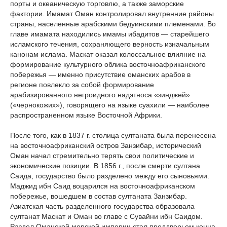
порты и океаническую торговлю, а также заморские
фактории. Имамат Оман контролировал внутренние районы
страны, населенные арабскими бедуинскими племенами. Во
главе имамата находились имамы ибадитов — старейшего
исламского течения, сохраняющего верность изначальным
канонам ислама. Маскат оказал колоссальное влияние на
формирование культурного облика восточноафриканского
побережья — именно присутствие оманских арабов в
регионе повлекло за собой формирование
арабизированного негроидного надэтноса «зинджей»
(«чернокожих»), говорящего на языке суахили — наиболее
распространенном языке Восточной Африки.
После того, как в 1837 г. столица султаната была перенесена
на восточноафриканский остров Занзибар, исторический
Оман начал стремительно терять свои политические и
экономические позиции. В 1856 г., после смерти султана
Саида, государство было разделено между его сыновьями.
Маджид ибн Саид воцарился на восточноафриканском
побережье, вошедшем в состав султаната Занзибар.
Азиатская часть разделенного государства образовала
султанат Маскат и Оман во главе с Сувайни ибн Саидом.
Раздел Оманской морской империи стал преддверьем конца