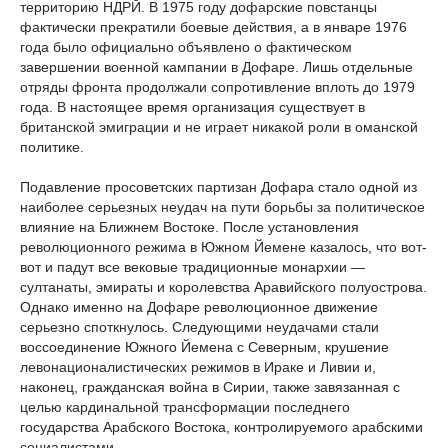
территорию НДРЙ. В 1975 году дофарские повстанцы
фактически прекратили боевые действия, а в январе 1976
года было официально объявлено о фактическом
завершении военной кампании в Дофаре. Лишь отдельные
отряды фронта продолжали сопротивление вплоть до 1979
года. В настоящее время организация существует в
британской эмиграции и не играет никакой роли в оманской
политике.
Подавление просоветских партизан Дофара стало одной из
наиболее серьезных неудач на пути борьбы за политическое
влияние на Ближнем Востоке. После установления
революционного режима в Южном Йемене казалось, что вот-
вот и падут все вековые традиционные монархии —
султанаты, эмираты и королевства Аравийского полуострова.
Однако именно на Дофаре революционное движение
серьезно споткнулось. Следующими неудачами стали
воссоединение Южного Йемена с Северным, крушение
левонационалистических режимов в Ираке и Ливии и,
наконец, гражданская война в Сирии, также завязанная с
целью кардинальной трансформации последнего
государства Арабского Востока, контролируемого арабскими
социалистами.