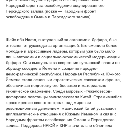
Народный фронт за освобождение оккупированного
Персидского залива (позже — Народный фронт
освобождения Омана и Персидского залива).
Шейх ибн Нафл, выступавший за автономию Дофара, был
оттеснен от руководства организацией. Его сменили более
молодые и агрессивные лидеры, которым уже было мало
лишь автономии и социально-экономической модернизации
Дофара. Они выступали за свержение султанской власти по
образцу соседнего Йемена и создание народно-
демократической республики. Народная Республика Южного
Йемена стала основным стратегическим союзником фронта,
обеспечивая подготовку его боевиков и материально-
техническое снабжение. Среди мировых «тяжеловесов»
дофарские повстанцы заинтересовали Китай. Стремившийся
к расширению своего контроля над мировым
революционным движением, маоистский Китай установил
дипломатические отношения с Южным Йеменом и связи с
Народным фронтом освобождения Омана и Персидского
залива. Поддержка НРЮЙ и КНР значительно облегчила