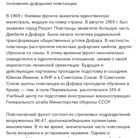
положение дофарских повстанцев.
В 1969 г. боевики фронта захватили единственную
магистраль, ведшую на север страны. В августе 1969 г. был
захвачен город Рахуит. Повстанцы захватили большую часть
Джебеля в Дофаре. Была начата политика радикальной
трансформации общественных устоев Дофара. В частности,
повстанцы расстреляли несколько дофарских шейхов, других
сбросили со скалы. К этому времени фронт окончательно
определился в идеологическом отношении, заявив о своей
марксистско-ленинской ориентации. Будущие и
действующие партизаны проходили подготовку в соседнем
Южном Йемене, в КНР и в Советском Союзе. В Советском
Союзе группы повстанцев из Дофара проходили обучение в
Крыму — там, в селе Перевальное, располагался 165-й
Учебный центр по подготовке иностранных военнослужащих
Генерального штаба Министерства обороны СССР.
Повстанческий фронт состоял из стрелковых подразделений,
вооруженных АК-47, крупнокалиберными пулеметами,
минометами. В то же время, значительная часть повстанцев
была вооружена и устаревшим оружием. Однако и