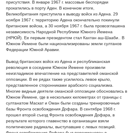
присутствия. В январе 1967 г. массовые беспорядки
прокатились в порту Аден. В конечном итоге,
Великобритания приступила к выводу войск из Адена. 29
ноября 1967 г. территорию Адена окончательно покинули
британские войска, а 30 ноября 1967 г. была провозглашена
независимость Народной Республики Южного Йемена
(НРЮЙ). Ее первым президентом стал Кахтан аш-Шааби.. В
Южном Йемене были национализированы земли султанов
Федерации Южной Аравии.
Вывод британских войск из Адена и республиканская
революция в соседнем Южном Йемене произвели
неизгладимое впечатление на представителей оманской
оппозиции. В ее рядах также усилилось левое крыло,
представленное сторонниками арабского социализма.
Многие видные деятели оманской оппозиции обосновались в
Южном Йемене, где в нескольких километрах от границы с
султанатом Маскат и Оман были созданы тренировочные
базы Фронта освобождения Дофара. В сентябре 1968 г.
прошел второй съезд Фронта освобождения Дофара, в
результате которого главенство в организации взяли
политические радикалы, выступавшие с левых позиций.
Фронт освобождения Дофара был переименован в