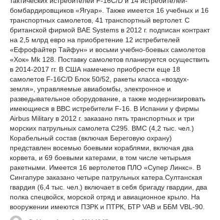
тактических истребителей F-16С/D и 14 истребителей-
бомбардировщиков «Ягуар». Также имеется 16 учебных и 16
транспортных самолетов, 41 транспортный вертолет. С
британской фирмой BAE Systems в 2012 г. подписан контракт
на 2,5 млрд евро на приобретение 12 истребителей
«Ефрофайтер Тайфун» и восьми учебно-боевых самолетов
«Хок» Mk 128. Поставку самолетов планируется осуществить
в 2014-2017 гг. В США намечено приобрести еще 18
самолетов F-16С/D Блок 50/52, ракеты класса «воздух-
земля», управляемые авиабомбы, электронное и
разведывательное оборудование, а также модернизировать
имеющиеся в ВВС истребители F-16. В Испании у фирмы
Airbus Military в 2012 г. заказано пять транспортных и три
морских патрульных самолета С295. ВМС (4,2 тыс. чел.)
Корабельный состав (включая Береговую охрану)
представлен восемью боевыми кораблями, включая два
корвета, и 69 боевыми катерами, в том числе четырьмя
ракетными. Имеется 16 вертолетов ПЛО «Супер Линкс». В
Сингапуре заказано четыре патрульных катера.Султанская
гвардия (6,4 тыс. чел.) включает в себя бригаду гвардии, два
полка спецвойск, морской отряд и авиационное крыло. На
вооружении имеются ПЗРК и ПТРК, БТР VAB и ББМ VBL-90.