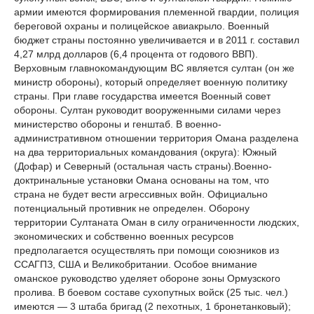
армии имеются формирования племенной гвардии, полиция
береговой охраны и полицейское авиакрыло. Военный
бюджет страны постоянно увеличивается и в 2011 г. составил
4,27 млрд долларов (6,4 процента от годового ВВП).
Верховным главнокомандующим ВС является султан (он же
министр обороны), который определяет военную политику
страны. При главе государства имеется Военный совет
обороны. Султан руководит вооруженными силами через
министерство обороны и генштаб. В военно-
административном отношении территория Омана разделена
на два территориальных командования (округа): Южный
(Дофар) и Северный (остальная часть страны).Военно-
доктринальные установки Омана основаны на том, что
страна не будет вести агрессивных войн. Официально
потенциальный противник не определен. Оборону
территории Султаната Оман в силу ограниченности людских,
экономических и собственно военных ресурсов
предполагается осуществлять при помощи союзников из
ССАГПЗ, США и Великобритании. Особое внимание
оманское руководство уделяет обороне зоны Ормузского
пролива. В боевом составе сухопутных войск (25 тыс. чел.)
имеются — 3 штаба бригад (2 пехотных, 1 бронетанковый);