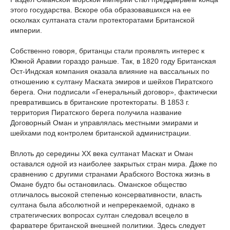
этого государства. Вскоре оба образовавшихся на ее
осколках султаната стали протекторатами Британской
империи.
Собственно говоря, британцы стали проявлять интерес к
Южной Аравии гораздо раньше. Так, в 1820 году Британская
Ост-Индская компания оказала влияние на вассальных по
отношению к султану Маската эмиров и шейхов Пиратского
берега. Они подписали «Генеральный договор», фактически
превратившись в британские протектораты. В 1853 г.
территория Пиратского берега получила название
Договорный Оман и управлялась местными эмирами и
шейхами под контролем британской администрации.
Вплоть до середины ХХ века султанат Маскат и Оман
оставался одной из наиболее закрытых стран мира. Даже по
сравнению с другими странами Арабского Востока жизнь в
Омане будто бы остановилась. Оманское общество
отличалось высокой степенью консервативности, власть
султана была абсолютной и непререкаемой, однако в
стратегических вопросах султан следовал всецело в
фарватере британской внешней политики. Здесь следует