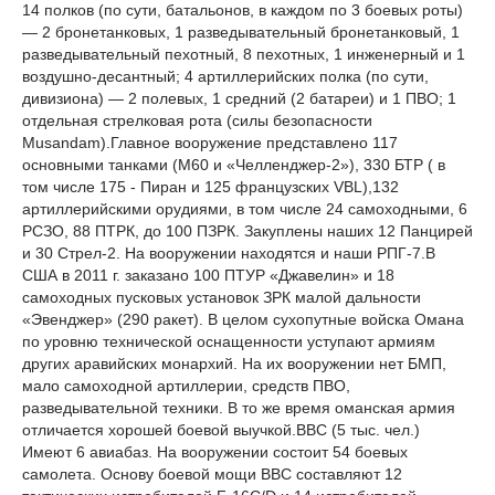
14 полков (по сути, батальонов, в каждом по 3 боевых роты)
— 2 бронетанковых, 1 разведывательный бронетанковый, 1
разведывательный пехотный, 8 пехотных, 1 инженерный и 1
воздушно-десантный; 4 артиллерийских полка (по сути,
дивизиона) — 2 полевых, 1 средний (2 батареи) и 1 ПВО; 1
отдельная стрелковая рота (силы безопасности
Musandam).Главное вооружение представлено 117
основными танками (М60 и «Челленджер-2»), 330 БТР ( в
том числе 175 - Пиран и 125 французских VBL),132
артиллерийскими орудиями, в том числе 24 самоходными, 6
РСЗО, 88 ПТРК, до 100 ПЗРК. Закуплены наших 12 Панцирей
и 30 Стрел-2. На вооружении находятся и наши РПГ-7.В
США в 2011 г. заказано 100 ПТУР «Джавелин» и 18
самоходных пусковых установок ЗРК малой дальности
«Эвенджер» (290 ракет). В целом сухопутные войска Омана
по уровню технической оснащенности уступают армиям
других аравийских монархий. На их вооружении нет БМП,
мало самоходной артиллерии, средств ПВО,
разведывательной техники. В то же время оманская армия
отличается хорошей боевой выучкой.ВВС (5 тыс. чел.)
Имеют 6 авиабаз. На вооружении состоит 54 боевых
самолета. Основу боевой мощи ВВС составляют 12