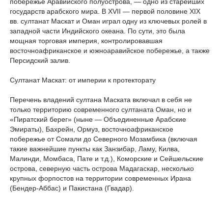
побережье Аравийского полуострова, — одно из старейших
государств арабского мира. В XVII — первой половине XIX
вв. султанат Маскат и Оман играл одну из ключевых ролей в
западной части Индийского океана. По сути, это была
мощная торговая империя, контролировавшая
восточноафриканское и южноаравийское побережье, а также
Персидский залив.
Султанат Маскат: от империи к протекторату
Перечень владений султана Маската включал в себя не
только территорию современного султаната Оман, но и
«Пиратский берег» (ныне — Объединенные Арабские
Эмираты), Бахрейн, Ормуз, восточноафриканское
побережье от Сомали до Северного Мозамбика (включая
такие важнейшие пункты как Занзибар, Ламу, Килва,
Малинди, Момбаса, Пате и т.д.), Коморские и Сейшельские
острова, северную часть острова Мадагаскар, несколько
крупных форпостов на территории современных Ирана
(Бендер-Аббас) и Пакистана (Гвадар).