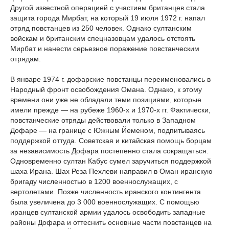
Другой известной операцией с участием британцев стала
защита города Мирбат, на который 19 июля 1972 г. напал
отряд повстанцев из 250 человек. Однако султанским
войскам и британским спецназовцам удалось отстоять
Мирбат и нанести серьезное поражение повстанческим
отрядам.
В январе 1974 г. дофарские повстанцы переименовались в
Народный фронт освобождения Омана. Однако, к этому
времени они уже не обладали теми позициями, которые
имели прежде — на рубеже 1960-х и 1970-х гг. Фактически,
повстанческие отряды действовали только в Западном
Дофаре — на границе с Южным Йеменом, подпитываясь
поддержкой оттуда. Советская и китайская помощь борцам
за независимость Дофара постепенно стала сокращаться.
Одновременно султан Кабус сумел заручиться поддержкой
шаха Ирана. Шах Реза Пехлеви направил в Оман иранскую
бригаду численностью в 1200 военнослужащих, с
вертолетами. Позже численность иранского контингента
была увеличена до 3 000 военнослужащих. С помощью
иранцев султанской армии удалось освободить западные
районы Дофара и оттеснить основные части повстанцев на