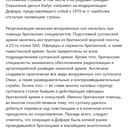
Серьезные деньги Кабус направил на модернизацию
Дофара, представлявшего собой к 1970-м гг. наиболее
отсталую провинцию страны.
Реорганизация оманских вооруженных сил началась при
помощи британских специалистов. Подготовкой султанской
армии занялись инструктора из британской морской пехоты
и 22-го полка SAS. Офицеры и сержанты британской, а также
пакистанской армии, были прикреплены ко всем
подразделениям султанской армии. Кроме того, британские
специалисты занимались обеспечением радиолокации и
артиллерийской разведки оманской армии. Англичане
создавали практически все виды вооруженных сил султаната
Оман, а также разведывательные и контрразведывательные
службы. Более того — во главе многих силовых структур
султаната стояли бывшие и действующие офицеры
британской армии и спецслужб. Именно британская помощь
во многом способствовала тому, что султану удалось
добиться перевеса над повстанцами и в конечном итоге
преодолеть их сопротивление. Прежде всего, следует
отметить, что операция в Дофаре была копией ранее
проводившейся британцами и малайцами аналогичной