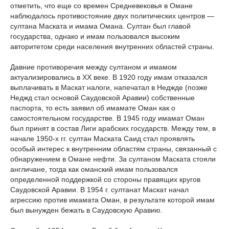
отметить, что еще со времен Средневековья в Омане
наблюдалось противостояние двух политических центров —
султана Маската и имама Омана. Султан был главой
государства, однако и имам пользовался высоким
авторитетом среди населения внутренних областей страны.
Давние противоречия между султаном и имамом
актуализировались в ХХ веке. В 1920 году имам отказался
выплачивать в Маскат налоги, напечатал в Неджде (позже
Неджд стал основой Саудовской Аравии) собственные
паспорта, то есть заявил об имамате Оман как о
самостоятельном государстве. В 1945 году имамат Оман
был принят в состав Лиги арабских государств. Между тем, в
начале 1950-х гг. султан Маската Саид стал проявлять
особый интерес к внутренним областям страны, связанный с
обнаружением в Омане нефти. За султаном Маската стояли
англичане, тогда как оманский имам пользовался
определенной поддержкой со стороны правящих кругов
Саудовской Аравии. В 1954 г. султанат Маскат начал
агрессию против имамата Оман, в результате которой имам
был вынужден бежать в Саудовскую Аравию.