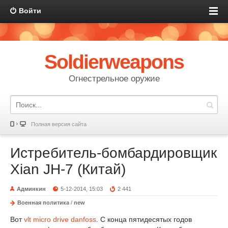
Войти
Soldierweapons
Огнестрельное оружие
Полная версия сайта
Истребитель-бомбардировщик
Xian JH-7 (Китай)
Админкин
5-12-2014, 15:03
2 441
Военная политика
/
new
Вот
vlt micro drive danfoss
. С конца пятидесятых годов