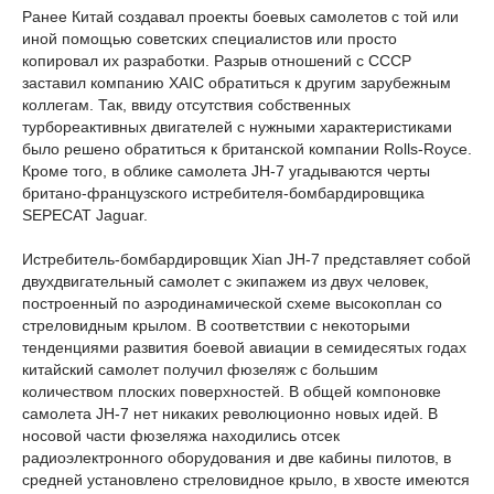
Ранее Китай создавал проекты боевых самолетов с той или
иной помощью советских специалистов или просто
копировал их разработки. Разрыв отношений с СССР
заставил компанию XAIC обратиться к другим зарубежным
коллегам. Так, ввиду отсутствия собственных
турбореактивных двигателей с нужными характеристиками
было решено обратиться к британской компании Rolls-Royce.
Кроме того, в облике самолета JH-7 угадываются черты
британо-французского истребителя-бомбардировщика
SEPECAT Jaguar.
Истребитель-бомбардировщик Xian JH-7 представляет собой
двухдвигательный самолет с экипажем из двух человек,
построенный по аэродинамической схеме высокоплан со
стреловидным крылом. В соответствии с некоторыми
тенденциями развития боевой авиации в семидесятых годах
китайский самолет получил фюзеляж с большим
количеством плоских поверхностей. В общей компоновке
самолета JH-7 нет никаких революционно новых идей. В
носовой части фюзеляжа находились отсек
радиоэлектронного оборудования и две кабины пилотов, в
средней установлено стреловидное крыло, в хвосте имеются