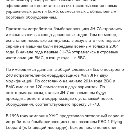
эффективности достигается за счет использования новых
управляемых ракет и бомб, совместимых с обновленным
бортовым оборудованием.
Прототипы истребителя-бомбардировщика JH-7A строились
и испытывались с конца девяностых годов. Тем не менее,
испытания несколько затянулись, в результате чего первые
серийные машины были переданы военным только в 2004
году. В начале года первые JH-7A отправились в строевые
части авиации ВМС, в конце года – в ВВС.
По имеющимся данным, в общей сложности было построено
240 истребителей-бомбардировщиков Xian JH-7 двух
модификаций. По состоянию на начало 2014 года ВВС и
ВМС имеют по 120 самолетов в двух вариантах. По
некоторым данным, старые JH-7 со временем будут
проходить ремонт и модернизацию с установкой нового
оборудования, соответствующего проекту JH-7B.
В 1998 году компания XAIC представила экспортный вариант
истребителя-бомбардировщика под названием FBC-1 Flying
Leopard («Летающий леопард»). Вскоре после появления