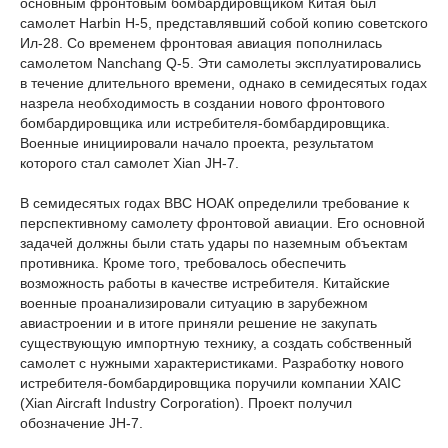
основным фронтовым бомбардировщиком Китая был
самолет Harbin H-5, представлявший собой копию советского
Ил-28. Со временем фронтовая авиация пополнилась
самолетом Nanchang Q-5. Эти самолеты эксплуатировались
в течение длительного времени, однако в семидесятых годах
назрела необходимость в создании нового фронтового
бомбардировщика или истребителя-бомбардировщика.
Военные инициировали начало проекта, результатом
которого стал самолет Xian JH-7.
В семидесятых годах ВВС НОАК определили требование к
перспективному самолету фронтовой авиации. Его основной
задачей должны были стать удары по наземным объектам
противника. Кроме того, требовалось обеспечить
возможность работы в качестве истребителя. Китайские
военные проанализировали ситуацию в зарубежном
авиастроении и в итоге приняли решение не закупать
существующую импортную технику, а создать собственный
самолет с нужными характеристиками. Разработку нового
истребителя-бомбардировщика поручили компании XAIC
(Xian Aircraft Industry Corporation). Проект получил
обозначение JH-7.