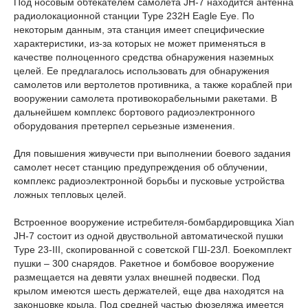
Под носовым обтекателем самолета JH-7 находится антенна
радиолокационной станции Type 232H Eagle Eye. По
некоторым данным, эта станция имеет специфические
характеристики, из-за которых не может применяться в
качестве полноценного средства обнаружения наземных
целей. Ее предлагалось использовать для обнаружения
самолетов или вертолетов противника, а также кораблей при
вооружении самолета противокорабельными ракетами. В
дальнейшем комплекс бортового радиоэлектронного
оборудования претерпел серьезные изменения.
Для повышения живучести при выполнении боевого задания
самолет несет станцию предупреждения об облучении,
комплекс радиоэлектронной борьбы и пусковые устройства
ложных тепловых целей.
Встроенное вооружение истребителя-бомбардировщика Xian
JH-7 состоит из одной двуствольной автоматической пушки
Type 23-III, скопированной с советской ГШ-23Л. Боекомплект
пушки – 300 снарядов. Ракетное и бомбовое вооружение
размещается на девяти узлах внешней подвески. Под
крылом имеются шесть держателей, еще два находятся на
законцовке крыла. Под средней частью фюзеляжа имеется