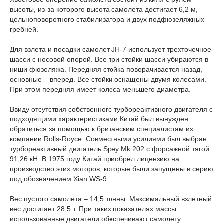
высоты, из-за которого высота самолета достигает 6,2 м,
цельноповоротного стабилизатора и двух подфюзеляжных
гребней.
Для взлета и посадки самолет JH-7 использует трехточечное
шасси с носовой опорой. Все три стойки шасси убираются в
ниши фюзеляжа. Передняя стойка поворачивается назад,
основные – вперед. Все стойки оснащены двумя колесами.
При этом передняя имеет колеса меньшего диаметра.
Ввиду отсутствия собственного турбореактивного двигателя с
подходящими характеристиками Китай был вынужден
обратиться за помощью к британским специалистам из
компании Rolls-Royce. Совместными усилиями был выбран
турбореактивный двигатель Spey Mk 202 с форсажной тягой
91,26 кН. В 1975 году Китай приобрел лицензию на
производство этих моторов, которые были запущены в серию
под обозначением Xian WS-9.
Вес пустого самолета – 14,5 тонны. Максимальный взлетный
вес достигает 28,5 т. При таких показателях массы
использованные двигатели обеспечивают самолету