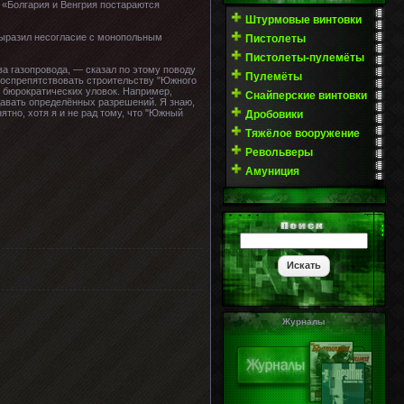
 «Болгария и Венгрия постараются
Штурмовые винтовки
 выразил несогласие с монопольным
Пистолеты
Пистолеты-пулемёты
ва газопровода, — сказал по этому поводу
Пулемёты
воспрепятствовать строительству "Южного
ю бюрократических уловок. Например,
Снайперские винтовки
давать определённых разрешений. Я знаю,
ятно, хотя я и не рад тому, что "Южный
Дробовики
Тяжёлое вооружение
Револьверы
Амуниция
Журналы