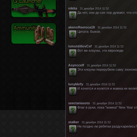
nikita
31 декабря 2014 11:52
Да нет, они до сих пор думают, что ст
akenoReeroca18
31 декабря 2014 11:52
Цитата: Быков.
ismutdillovCef
31 декабря 2014 11:52
Вот же клоуны, эти евролюди
Asynccelf
31 декабря 2014 11:52
Эти клоуны перерубили саму экономи
lunykkrfy
31 декабря 2014 11:52
И хочется и колется и мамка не велит
seectariasoto
31 декабря 2014 11:52
Флаг в руки, пока "мамка" New Year с
stalker
31 декабря 2014 11:52
Не поздно ли ребятки раздухарились