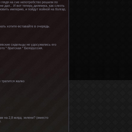
 глядя на сие непотребство решили по
не дал... И вот теперь дилемма, как слезть
новить империю, и пойдут войной на болгар,
чать хотите-вставайте в очередь.
млевские сидельцы не удосужились его
то " братская " Белоруссия.
 тратится жалко
ам на 2,8 млрд. зелени? (вместо
.