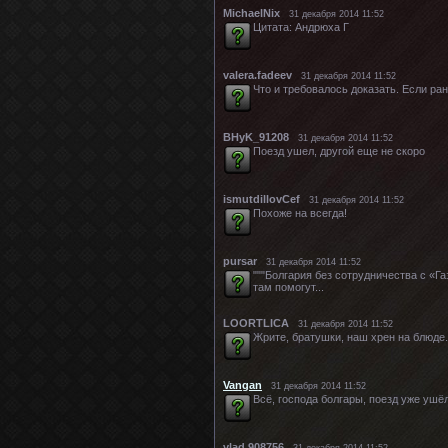
MichaelNix
31 декабря 2014 11:52
Цитата: Андрюха Г
valera.fadeev
31 декабря 2014 11:52
Что и требовалось доказать. Если ран
BHyK_91208
31 декабря 2014 11:52
Поезд ушел, другой еще не скоро
ismutdillovCef
31 декабря 2014 11:52
Похоже на всегда!
pursar
31 декабря 2014 11:52
"""Болгария без сотрудничества с «Г
там помогут...
LOORTLICA
31 декабря 2014 11:52
Жрите, братушки, наш хрен на блюде.
Vangan
31 декабря 2014 11:52
Всё, господа болгары, поезд уже ушёл
vlad 908756
31 декабря 2014 11:52