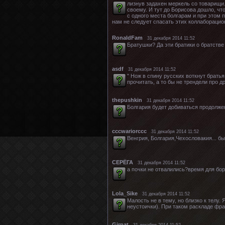
лизнув задахен меркель со товарищи.
своему. И тут до Борисова дошло, что
с одного места болгарам и при этом п
нам не следует спасать этих коллаборацио
RonaldFam
31 декабря 2014 11:52
Братушки? Да эти братики о братстве
asdf
31 декабря 2014 11:52
" Нож в спину русских воткнут братья
прочитать, а то бы не трендели про 
thepushkin
31 декабря 2014 11:52
Болгария будет добиваться продолже
сссwariorccc
31 декабря 2014 11:52
Венгрия, Болгария,Чехословакия... 
СЕРЁГА
31 декабря 2014 11:52
а почки не отвалились?время для бо
Lola_Sike
31 декабря 2014 11:52
Малость не в тему, но близко к телу.
неустоички). При таком раскладе фра
Girpat
31 декабря 2014 11:52