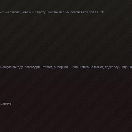
оит им сказать, что они " братушки" так все им потечет как при СССР.
ческую выгоду, благодаря штатам, а Меркель - она ничего не может, подкаблучница 
.
правляет.
?