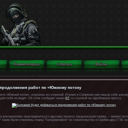
 продолжения работ по «Южному потоку
кте «Южный поток», огорчены его отменой. Италия и Словения уже нашли себе альтерн
для себя не видят. Об этом сообщает канал
RT
со ссылкой на зарубежную прессу.
бо альтернативы присоединиться к другому проекту трудноосуществимы, – заявил эксп
" также были отменены планы "Газпромнефти" по строительству в Сербии двух ГЭС м