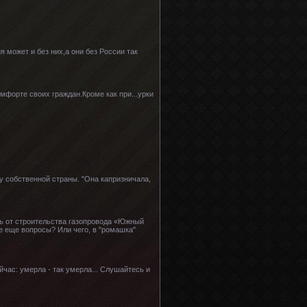
я может и без них,а они без России так
мфорте своих граждан.Кроме как при...урки
ду собственной страны. "Она капризничала,
ь от строительства газопровода «Южный
е еще вопросы? Или чего, в "ромашка"
йчас: умерла - так умерла... Слушайтесь и