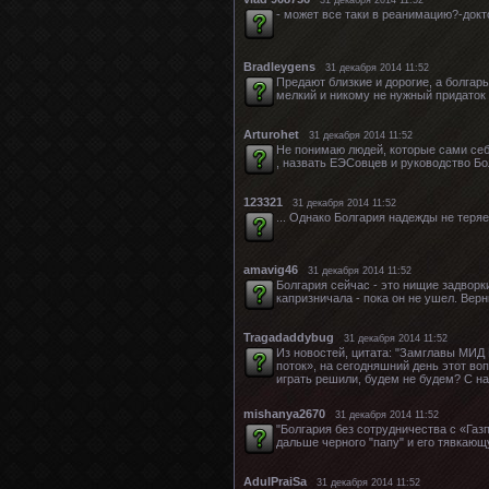
- может все таки в реанимацию?-докто
Bradleygens
31 декабря 2014 11:52
Предают близкие и дорогие, а болгары
мелкий и никому не нужный придаток
Arturohet
31 декабря 2014 11:52
Не понимаю людей, которые сами себе
, назвать ЕЭСовцев и руководство Бо
123321
31 декабря 2014 11:52
... Однако Болгария надежды не теря
amavig46
31 декабря 2014 11:52
Болгария сейчас - это нищие задворк
капризничала - пока он не ушел. Верни
Tragadaddybug
31 декабря 2014 11:52
Из новостей, цитата: "Замглавы МИД
поток», на сегодняшний день этот во
играть решили, будем не будем? С н
mishanya2670
31 декабря 2014 11:52
"Болгария без сотрудничества с «Газ
дальше черного "папу" и его тявкающу
AdulPraiSa
31 декабря 2014 11:52