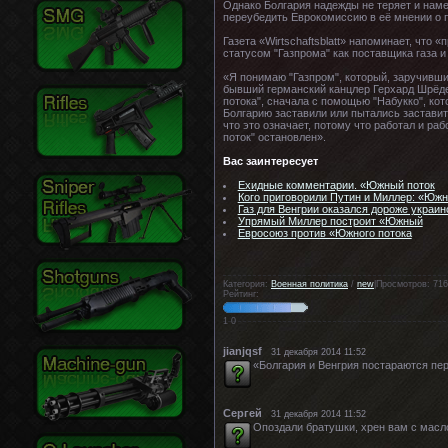
Однако Болгария надежды не теряет и нам
переубедить Еврокомиссию в её мнении о 
Газета «Wirtschaftsblatt» напоминает, чт
статусом "Газпрома" как поставщика газа 
«Я понимаю "Газпром", который, заручивши
бывший германский канцлер Герхард Шрёде
потока", сначала с помощью "Набукко", ко
Болгарию заставили или пытались застави
что это означает, потому что работал и ра
поток" остановлен».
Вас заинтересует
Ехидные комментарии. «Южный поток
Кого приговорили Путин и Миллер: «Южн
Газ для Венгрии оказался дороже украи
Упрямый Миллер построит «Южный
Евросоюз против «Южного потока
Категория:
Военная политика
/
new
|Просмотров: 716
Рейтинг:
1
0
jianjqsf
31 декабря 2014 11:52
«Болгария и Венгрия постараются пе
Cергей
31 декабря 2014 11:52
Опоздали братушки, хрен вам с масл