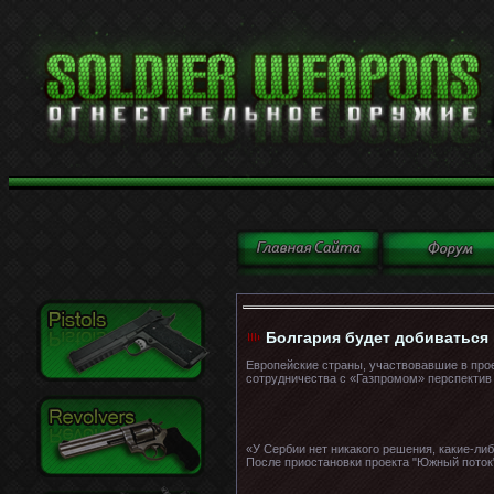
Болгария будет добиваться
Европейские страны, участвовавшие в прое
сотрудничества с «Газпромом» перспектив 
«У Сербии нет никакого решения, какие-ли
После приостановки проекта "Южный поток