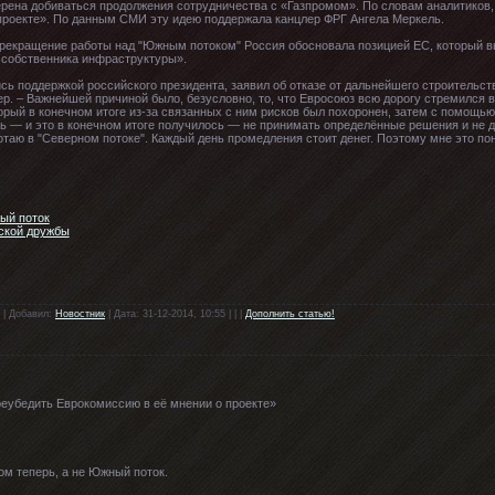
ерена добиваться продолжения сотрудничества с «Газпромом». По словам аналитиков,
проекте». По данным СМИ эту идею поддержала канцлер ФРГ Ангела Меркель.
о «прекращение работы над "Южным потоком" Россия обосновала позицией ЕС, который
и собственника инфраструктуры».
сь поддержкой российского президента, заявил об отказе от дальнейшего строительст
р. – Важнейшей причиной было, безусловно, то, что Евросоюз всю дорогу стремился 
торый в конечном итоге из-за связанных с ним рисков был похоронен, затем с помощь
ть — и это в конечном итоге получилось — не принимать определённые решения и не 
ботаю в "Северном потоке". Каждый день промедления стоит денег. Поэтому мне это пон
ый поток
нской дружбы
 | Добавил:
Новостник
| Дата: 31-12-2014, 10:55 | | |
Дополнить статью!
реубедить Еврокомиссию в её мнении о проекте»
ом теперь, а не Южный поток.