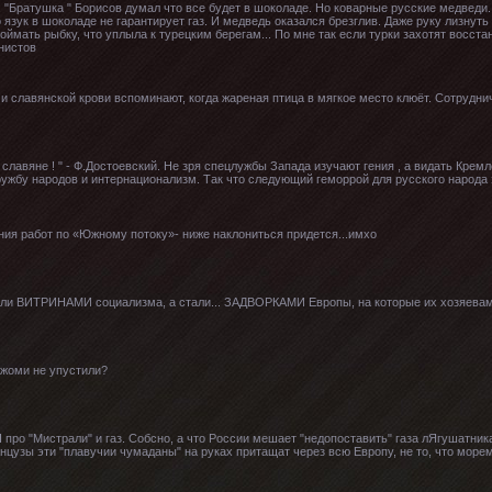
 "Братушка " Борисов думал что все будет в шоколаде. Но коварные русские медведи.
 язук в шоколаде не гарантирует газ. И медведь оказался брезглив. Даже руку лизнуть 
оймать рыбку, что уплыла к турецким берегам... По мне так если турки захотят восста
нистов
 и славянской крови вспоминают, когда жареная птица в мягкое место клюёт. Сотрудни
 славяне ! " - Ф.Достоевский. Не зря спецлужбы Запада изучают гения , а видать Кре
дружбу народов и интернационализм. Так что следующий геморрой для русского народа э
ния работ по «Южному потоку»- ниже наклониться придется...имхо
были ВИТРИНАМИ социализма, а стали... ЗАДВОРКАМИ Европы, на которые их хозяевам
ржоми не упустили?
 Я про "Мистрали" и газ. Собсно, а что России мешает "недопоставить" газа лЯгушатник
нцузы эти "плавучии чумаданы" на руках притащат через всю Европу, не то, что морем