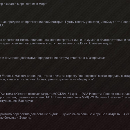
р сказал в морг, значит в морг!
 нас предают на протяжении всей истории. Пусть теперь умоются, и поймут, что Росси
 ЕС
 осложняют жизнь, опираясь на мнение третьих лиц и не думая о благосостоянии и ко
лгарии, язык не поворачивается.Хотя, это не новость.Всех, С новым годом!
ет и намерена добиваться продолжения сотрудничества с «Газпромом» ...
и Европы. Настолько нищие, что ее элита за горстку "печенюшек" может продать выго
сь, я на все согласная. Ан нет, ушел к другой, и не обернулся".
 РФ: тема «Южного потока» закрытаМОСКВА, 31 дек — РИА Новости. Россия отказалас
прос закрыт, сказал в интервью РИА Новости замглавы МИД РФ Василий Небензя."Каки
аступающим Вас други.
промом» перспектив для себя не видит"... Нужно было раньше и лучше смотреть... А се
ю болонку - Эуропу...