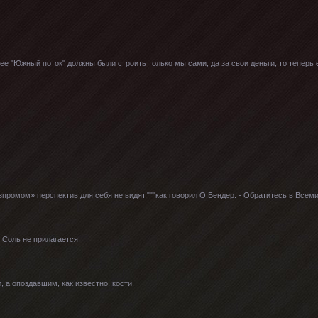
ее "Южный поток" должны были строить только мы сами, да за свои деньги, то теперь е
азпромом» перспектив для себя не видят."""как говорил О.Бендер: - Обратитесь в Вс
 Соль не прилагается.
, а опоздавшим, как известно, кости.