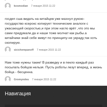
kosmodian
7 января 2015 11:22
госдеп сша видать на китайцев уже махнул рукою-
государство ксерокс копирует технические аналоги с
ужасающей скоростью,и при этом нагло врёт ,что это мы
сами придумали.да и наши тоже молчат как рыбы.а
китайчики знай себе живут по принципу-не украду,так хоть
скопирую.
sir.tcherepanoff
7 января 2015 11:22
Нам тоже нужны такие! В разведку и в пекло каждый раз
посылать бойцов нельзя. Пусть роботы лезут вперед, а жизнь
бойца - бесценна.
Gromyndeu
7 января 2015 11:22
Навигация