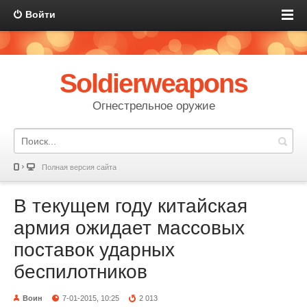
Войти
Soldierweapons
Огнестрельное оружие
Полная версия сайта
В текущем году китайская
армия ожидает массовых
поставок ударных
беспилотников
Воин
7-01-2015, 10:25
2 013