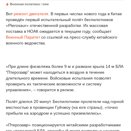
Военная политика
/
new
Вот
ремонт двигателя
. В первых числах нового года в Китае
проведён первый испытательный полёт беспилотников
«Pterosaur» отечественной разработки. Их массовая
поставка в НОАК ожидается в текущем году, сообщает
Военный Паритет
со ссылкой на пресс-службу китайского
военного ведомства.
«При длине фюзеляжа более 9 м и размахе крыла 14 м БЛА
"Птерозавр" может находиться в воздухе в течение
длительного времени. Войсковые испытания позволят
проверить их тактические возможности и систему
управления», – говорится в релизе.
Полёт длился 20 минут. Беспилотники пролетели над горной
местностью в провинции Гуйчжоу (на юге страны), «точно
прибыли на аэродром и успешно приземлились».
«Птерозавр» позиционируется китайскими разработчиками
как «передовой БЛА, способный вести разведку и наносить