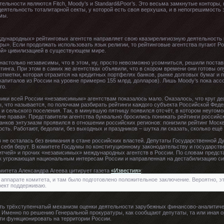
ельности являются Fitch, Moody’s и Standard&Poor’s. Это весьма замкнутые конторы, 
ятельность тоталитарной секты, у которой есть своя верхушка, и в непогрешимость
мы.
дународных» рейтинговых агентств направляет свою квазирелигиозную деятельность н
ры». Если продолжать использовать язык религии, то рейтинговые агентства пугают 
ой» цивилизацией в существующем мире.
е настолько независимы, что в этом, ну, просто невозможно усомниться, решили пост
тинга. При этом в самих же агентствах объявили, что в скором времени они готовы оп
отметки, которая отразится на кредитных портфелях банков, рынке долговых бумаг и 
 капиталов из России на уровне примерно 155 млрд. долларов). Лишь Moody’s пока асс
го.
ики всей России «независимым» агентствам показалось мало. Оказалось, что круг де
ы, что называется, по полочкам разбирать рейтинги каждого субъекта Российской Феде
 и сельского поселения. Так, в минувшую пятницу появился отсчёт, в котором неугом
не права». Представители агентства буквально бросились понижать рейтинги российск
анков энтузиазм проявился в отношении российских регионов: понизили рейтинг Моск
ть. Работают, бедолаги, без выходных и праздников – шутка ли сказать, сколько ещё 
в не осталась без внимания в стане российских властей. Депутаты Государственной Д
себя берут. В комитете Госдумы по конституционному законодательству и государст
тчей» и прочих «независимых» международных агентств в России. По словам предста
ак угрожающая национальным интересам России и направленная на дестабилизацию си
митета Александра Агеева цитирует газета
«Известия»
:
аппарате комитета, и там было подготовлено положительное заключение. Вероятно, э
оект поддерживаю.
дать трёхступенчатый механизм оценки деятельности зарубежных финансово-аналитиче
. Именно по решению Генеральной прокуратуры, как сообщают депутаты, та или иная о
ти функционировать на территории России.