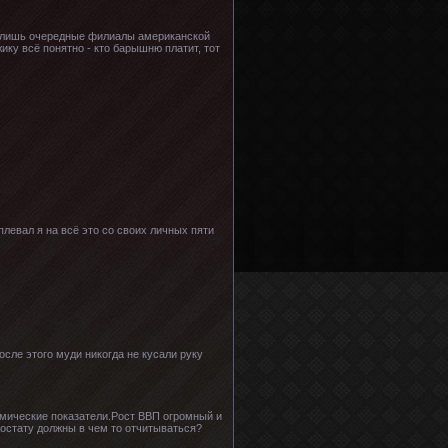
го лишь очередные филиалы американской
ику всё понятно - кто барышню платит, тот
 плевал я на всё это со своих личных пяти
сле этого муди никогда не кусали руку
номические показатели.Рост ВВП огромный и
постату должны в чем то отчитываться?