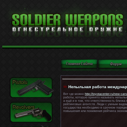
Непыльная работа междунар
Вот где можно
http://toyotacenter.ru/new-car
работы, которую принято называть непыльно
а ещё и в том, что ответственность близк
рейтинговых агентств. Люди с умным видом
государства необходимо в срочном порядке
повышения или понижения рейтинга экономи