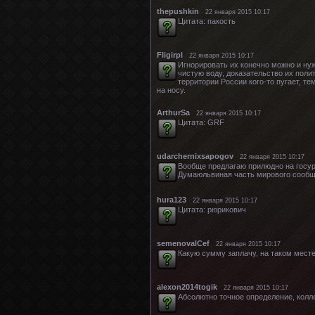
thepushkin
22 января 2015 10:17
Цитата: пакость
Fligirpl
22 января 2015 10:17
Игнорировать их конечно можно и нуж
чистую воду, доказательство их поли
территории России кого-то пугает, те
на носу.
ArthurSa
22 января 2015 10:17
Цитата: GRF
udarchernixsapogov
22 января 2015 10:17
Вообще предлагаю прилюдно на госур
Думаюльвиная часть мирового сообще
hura123
22 января 2015 10:17
Цитата: рюрикович
semenovalCef
22 января 2015 10:17
Какую сумму заплачу, на таком месте
alexon2014togik
22 января 2015 10:17
Абсолютно точное определение, колле