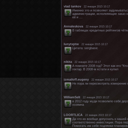
vlad tankov
22 января 2015 10:17
Именно это и позволяет задумыватьс
администрации, исполняющие заказ хо
её и ....
Annaleskova
22 января 2015 10:17
В таблицах кредитных рейтингов чётк
lunytxptw
22 января 2015 10:17
Цитата: sergbasic
nikita
22 января 2015 10:17
А помните 2008 год? Этот как его "Кт
гектар. В 2008-м кстати и купил
izmailoff.eugeny
22 января 2015 10:17
Не пора ли пересмотреть измерение ж
WilliamSelt
22 января 2015 10:17
в 2012 году муди позволило себе дер
хозяина
LOORTLICA
22 января 2015 10:17
Да что их вообще допускать к нашей 
соответственно инвестиции. Пора пер
Помогать им себе подлянки планиров