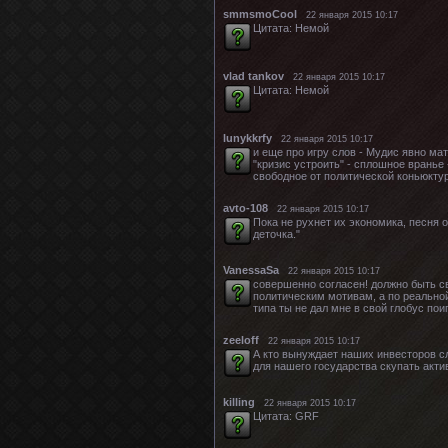
smmsmoCool
22 января 2015 10:17
Цитата: Немой
vlad tankov
22 января 2015 10:17
Цитата: Немой
lunykkrfy
22 января 2015 10:17
и еще про игру слов - Мудис явно ма
"кризис устроить" - сплошное вранье 
свободное от политической коньюкту
avto-108
22 января 2015 10:17
Пока не рухнет их экономика, песня о
деточка."
VanessaSa
22 января 2015 10:17
совершенно согласен! должно быть с
политическим мотивам, а по реальной
типа ты не дал мне в свой глобус поиг
zeeloff
22 января 2015 10:17
А кто вынуждает наших инвесторов 
для нашего государства скупать актив
killing
22 января 2015 10:17
Цитата: GRF