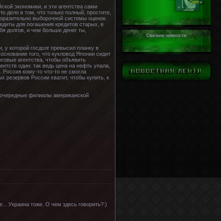
ской экономики, и эти агентства сами
о дело в том, что только полный, простите,
поразительно выборочной системы оценок.
едиты для погашения кредитов старых, в
бя долгов, и чем больше денег ты,
Свежие новости
, у которой госдолг превысил планку в
основании того, что кукловод Японии сидит
нговые агентства, чтобы объявить
нтств один: так ведь цена на нефть упала,
 Россия кому-то что-то не смогла
 резервов России хватит, чтобы купить, к
шь очередные филиалы американской
e... Украина тоже. О чем здесь говорить?:)