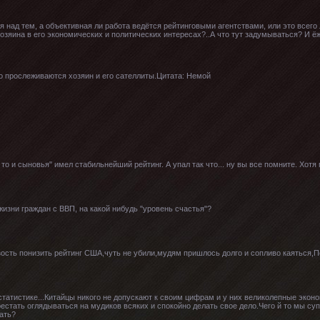
я над тем, а объективная ли работа ведётся рейтинговыми агентствами, или это все
зяина в его экономических и политических интересах?..А что тут задумываться? И ёж
о прослеживаются хозяин и его сателлиты.Цитата: Немой
о то и сыновья" имел стабильнейший рейтинг. А упал так что... ну вы все помните. Хотя
изни граждан с ВВП, на какой нибудь "уровень счастья"?
зость понизить рейтинг США,чуть не убили,мудям пришлось долго и сопливо каяться,По
статистике...Китайцы никого не допускают к своим цифрам и у них великолепные эко
естать оглядываться на мудиков всяких и спокойно делать свое дело.Чего й то мы су
ать?