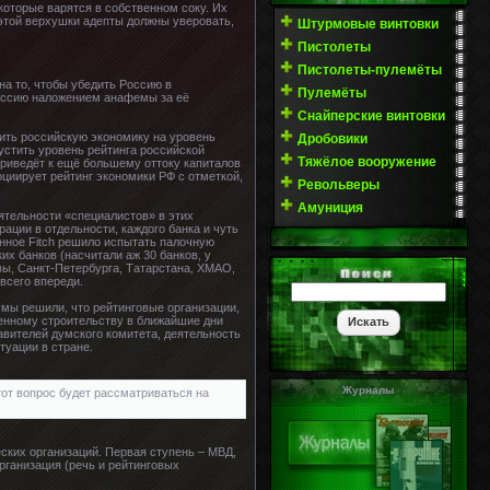
которые варятся в собственном соку. Их
 этой верхушки адепты должны уверовать,
Штурмовые винтовки
Пистолеты
Пистолеты-пулемёты
а то, чтобы убедить Россию в
Пулемёты
Россию наложением анафемы за её
Снайперские винтовки
авить российскую экономику на уровень
Дробовики
устить уровень рейтинга российской
Тяжёлое вооружение
приведёт к ещё большему оттоку капиталов
оциирует рейтинг экономики РФ с отметкой,
Револьверы
Амуниция
ятельности «специалистов» в этих
рации в отдельности, каждого банка и чуть
онное Fitch решило испытать палочную
их банков (насчитали аж 30 банков, у
вы, Санкт-Петербурга, Татарстана, ХМАО,
всего впереди.
умы решили, что рейтинговые организации,
венному строительству в ближайшие дни
вителей думского комитета, деятельность
туации в стране.
Журналы
тот вопрос будет рассматриваться на
ских организаций. Первая ступень – МВД,
рганизация (речь и рейтинговых