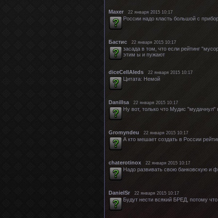
Maxer
22 января 2015 10:17
России надо класть большой с прибор
Бастис
22 января 2015 10:17
засада в том, что если рейтинг "мусо
этим ы и пужают
diceCellAleds
22 января 2015 10:17
Цитата: Немой
Danillsa
22 января 2015 10:17
Ну вот, только что Мудис "мудачнул"
Gromyndeu
22 января 2015 10:17
А кто мешает создать в России рейти
chaterotinox
22 января 2015 10:17
Надо развивать свою банковскую и фи
DanielSr
22 января 2015 10:17
Будут нести всякий БРЕД, потому что