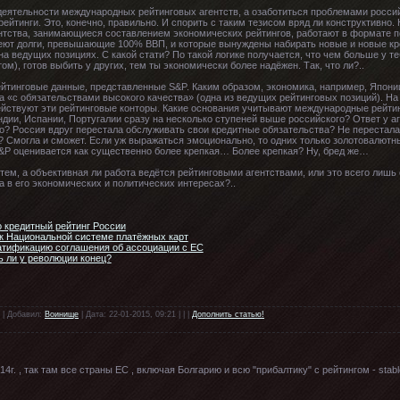
 деятельности международных рейтинговых агентств, а озаботиться проблемами россий
йтинги. Это, конечно, правильно. И спорить с таким тезисом вряд ли конструктивно. Н
гентства, занимающиеся составлением экономических рейтингов, работают в формате 
меют долги, превышающие 100% ВВП, и которые вынуждены набирать новые и новые кр
 на ведущих позициях. С какой стати? По такой логике получается, что чем больше у те
ом), готов выбить у других, тем ты экономически более надёжен. Так, что ли?..
ейтинговые данные, представленные S&P. Каким образом, экономика, например, Японии
 «с обязательствами высокого качества» (одна из ведущих рейтинговых позиций). На 
 действуют эти рейтинговые конторы. Какие основания учитывают международные рейти
дии, Испании, Португалии сразу на несколько ступеней выше российского? Ответ у аге
то? Россия вдруг перестала обслуживать свои кредитные обязательства? Не перестала.
могла и сможет. Если уж выражаться эмоционально, то одних только золотовалютных
S&P оценивается как существенно более крепкая… Более крепкая? Ну, бред же…
тем, а объективная ли работа ведётся рейтинговыми агентствами, или это всего ли
 в его экономических и политических интересах?..
о кредитный рейтинг России
 к Национальной системе платёжных карт
атификацию соглашения об ассоциации с ЕС
ь ли у революции конец?
 | Добавил:
Воинище
| Дата: 22-01-2015, 09:21 | | |
Дополнить статью!
4г. , так там все страны ЕС , включая Болгарию и всю "прибалтику" с рейтингом - stabl