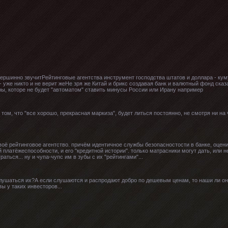
тершинно звучитРейтинговые агентства инструмент господства штатов и доллара - куму
- уже никто и не верит жеНе зря же Китай и брикс создавая банк и валютный фонд сказа
ры, которе не будет "автоматом" ставить минусы России или Ирану например
 том, что "все хорошо, прекрасная маркиза", будет литься постоянно, не смотря ни на ч
воё рейтинговое агентство. причём идентичное службы безопасностости в банке, оцен
 платёжеспособности, и его "кредитной истории". только матрасники могут дать, или н
раться... ну и чупа-чупс им в зубы с их "рейтингами"...
слушаться их?А если слушаются и распродают добро по дешевым ценам, то наши ли о
ы у таких инвесторов...