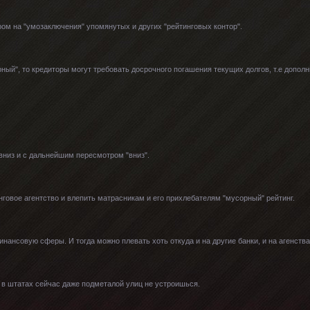
ом на "умозаключения" упомянутых и других "рейтинговых контор".
рный", то кредиторы могут требовать досрочного погашения текущих долгов, т.е допол
 вниз и с дальнейшим пересмотром "вниз".
нговое агентство и влепить матрасникам и его прихлебателям "мусорный" рейтинг.
нансовую сферы. И тогда можно плевать хоть откуда и на другие банки, и на агенства
 в штатах сейчас даже подметалой улиц не устроишься.