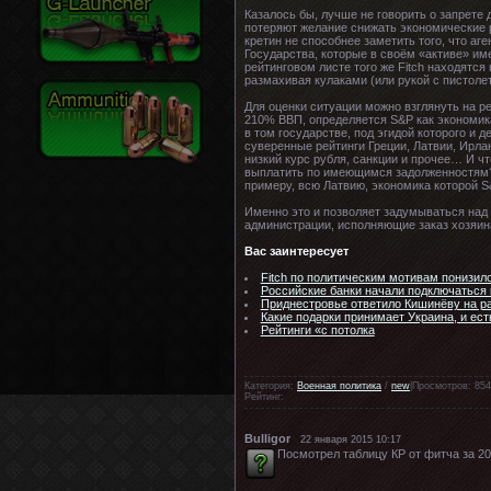
Казалось бы, лучше не говорить о запрете
потеряют желание снижать экономические ре
кретин не способнее заметить того, что а
Государства, которые в своём «активе» и
рейтинговом листе того же Fitch находятся
размахивая кулаками (или рукой с пистолет
Для оценки ситуации можно взглянуть на р
210% ВВП, определяется S&P как экономика
в том государстве, под эгидой которого и
суверенные рейтинги Греции, Латвии, Ирлан
низкий курс рубля, санкции и прочее… И ч
выплатить по имеющимся задолженностям? С
примеру, всю Латвию, экономика которой 
Именно это и позволяет задумываться над 
администрации, исполняющие заказ хозяина
Вас заинтересует
Fitch по политическим мотивам понизил
Российские банки начали подключаться
Приднестровье ответило Кишинёву на р
Какие подарки принимает Украина, и ест
Рейтинги «с потолка
Категория:
Военная политика
/
new
|Просмотров: 854
Рейтинг:
Bulligor
22 января 2015 10:17
Посмотрел таблицу КР от фитча за 201