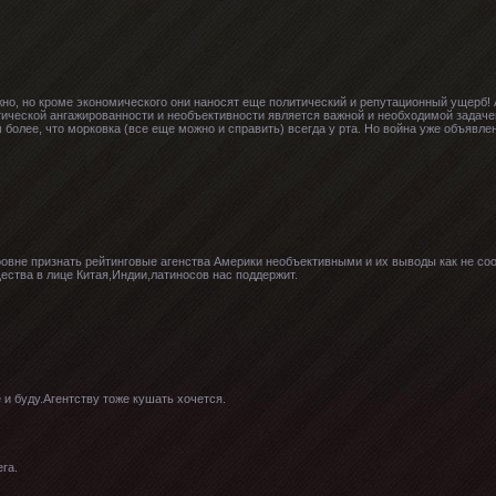
но, но кроме экономического они наносят еще политический и репутационный ущерб! А
тической ангажированности и необъективности является важной и необходимой задаче
м более, что морковка (все еще можно и справить) всегда у рта. Но война уже объявле
овне признать рейтинговые агенства Америки необъективными и их выводы как не со
ства в лице Китая,Индии,латиносов нас поддержит.
 и буду.Агентству тоже кушать хочется.
га.