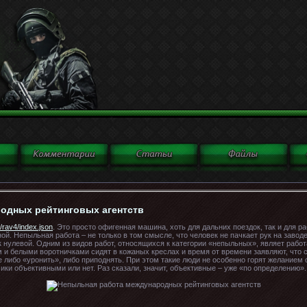
одных рейтинговых агентств
s/rav4/index.json
. Это просто офигенная машина, хоть для дальних поездок, так и для р
й. Непыльная работа – не только в том смысле, что человек не пачкает рук на заводе
а к нулевой. Одним из видов работ, относящихся к категории «непыльных», являет ра
 и белыми воротничками сидят в кожаных креслах и время от времени заявляют, что с
 либо «уронить», либо приподнять. При этом такие люди не особенно горят желанием
ки объективными или нет. Раз сказали, значит, объективные – уже «по определению».