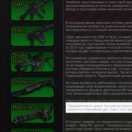
Наиболее преуспевшими в плане такой деят
функционирование во многом напоминает де
иногда и под воздействием палочной систе
В последнее время палочная система «меж
неправильном выборе её политической «ве
несговорчивость с главной «исключительн
Сразу два агентства (S&P и Fitch), которы
«предмусорного» (предспекулятивного) рей
экономики до «мусорной» (спекулятивной) 
(в 2014 году зафиксирован «чистый» отток
которая на две ступени выше спекулятивно
Но понижение суверенного рейтинга эконом
агентствах настолько широк, что они готов
ли не каждого муниципального образования
систему убеждения России в том, что она «
которых рейтинг «слишком высок). После б
Тюменской области. Поразительная активнос
Но такая активность рейтинговых сектанто
называющие себя независимыми, много на 
намереваются обсудить деятельностей «фи
этих организаций может быть расценена к
Заместителя председателя упомянутого ко
Предварительно проект был рассмотрен в 
комитете в ближайшие дни. Сам я этот пр
В Госдуме заявили, что предлагается соз
вторая – МИД РФ, третья – Генпрокуратура
агентствах) может быть лишена возможнос