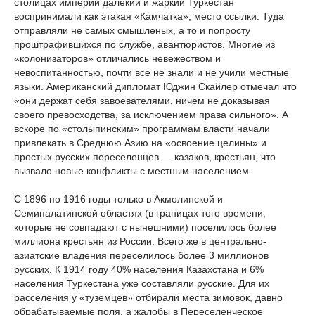
столицах империи далекий и жаркий Туркестан
воспринимали как этакая «Камчатка», место ссылки. Туда
отправляли не самых смышленых, а то и попросту
проштрафившихся по службе, авантюристов. Многие из
«колонизаторов» отличались невежеством и
невоспитанностью, почти все не знали и не учили местные
языки. Американский дипломат Юджин Скайлер отмечал что
«они держат себя завоевателями, ничем не доказывая
своего превосходства, за исключением права сильного». А
вскоре по «столыпинским» программам власти начали
привлекать в Среднюю Азию на «освоение целины» и
простых русских переселенцев — казаков, крестьян, что
вызвало новые конфликты с местным населением.
С 1896 по 1916 годы только в Акмолинской и
Семипалатинской областях (в границах того времени,
которые не совпадают с нынешними) поселилось более
миллиона крестьян из России. Всего же в центрально-
азиатские владения переселилось более 3 миллионов
русских. К 1914 году 40% населения Казахстана и 6%
населения Туркестана уже составляли русские. Для их
расселения у «туземцев» отбирали места зимовок, давно
обрабатываемые поля, а жалобы в Переселенческое