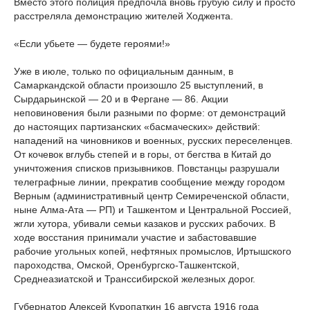
Вместо этого полиция предпочла вновь грубую силу и просто
расстреляла демонстрацию жителей Ходжента.
«Если убьете — будете героями!»
Уже в июле, только по официальным данным, в
Самаркандской области произошло 25 выступлений, в
Сырдарьинской — 20 и в Фергане — 86. Акции
неповиновения были разными по форме: от демонстраций
до настоящих партизанских «басмаческих» действий:
нападений на чиновников и военных, русских переселенцев.
От кочевок вглубь степей и в горы, от бегства в Китай до
уничтожения списков призывников. Повстанцы разрушали
телеграфные линии, прекратив сообщение между городом
Верным (административный центр Семиреченской области,
ныне Алма-Ата — РП) и Ташкентом и Центральной Россией,
жгли хутора, убивали семьи казаков и русских рабочих. В
ходе восстания принимали участие и забастовавшие
рабочие угольных копей, нефтяных промыслов, Иртышского
пароходства, Омской, Оренбургско-Ташкентской,
Среднеазиатской и Транссибирской железных дорог.
Губернатор Алексей Куропаткин 16 августа 1916 года