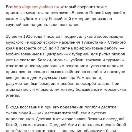
Вот
http://ognennyi-video.ru/
который сохранит такие
приятные моменты на всю жизнь.В разгар Первой мировой в
самом глубоком тылу Российской империи произошло
крупнейшее национальное восстание
25 июня 1916 года Николай II подписал указ о мобилизации
мужского «инородческого» населения Туркестана и Степного
края в возрасте от 19 до 43 лет на прифронтовые работы —
мобилизованных из центральных губерний для рытья окопов
уже не хватало. Казахи, киргизы, узбеки, таджики и туркмены
ответили консолидированным восстанием: указ как нарочно
пришелся на разгар сельскохозяйственных работ и накануне
священного для мусульман месяца Рамадана, и,
разумеется, был воспринят особенно оскорбительно. При
этом как могли «помогали» мятежу большевики и германские
агенты.
В ходе восстания и при его подавлении погибли десятки
тысяч людей — как местных жителей, так и русских
переселенцев. Десятки тысяч кочевников бежали в соседний
Китай, а сама жизнь в Средней Азии оставалась неспокойной
еще более четверти века — последние «басмачи» были