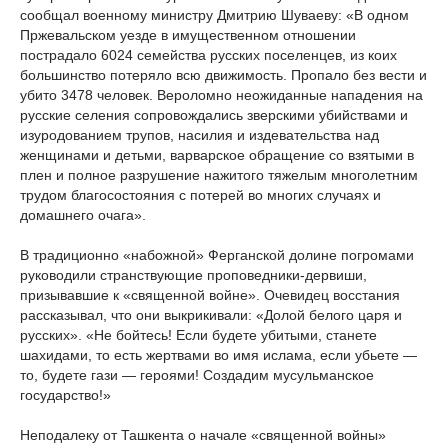
сообщал военному министру Дмитрию Шуваеву: «В одном
Пржевальском уезде в имущественном отношении
пострадало 6024 семейства русских поселенцев, из коих
большинство потеряло всю движимость. Пропало без вести и
убито 3478 человек. Вероломно неожиданные нападения на
русские селения сопровождались зверскими убийствами и
изуродованием трупов, насилия и издевательства над
женщинами и детьми, варварское обращение со взятыми в
плен и полное разрушение нажитого тяжелым многолетним
трудом благосостояния с потерей во многих случаях и
домашнего очага».
В традиционно «набожной» Ферганской долине погромами
руководили странствующие проповедники-дервиши,
призывавшие к «священной войне». Очевидец восстания
рассказывал, что они выкрикивали: «Долой белого царя и
русских». «Не бойтесь! Если будете убитыми, станете
шахидами, то есть жертвами во имя ислама, если убьете —
то, будете гази — героями! Создадим мусульманское
государство!»
Неподалеку от Ташкента о начале «священной войны»