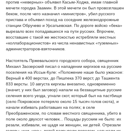
против «неверных» объявил Касым-Ходжа, имам главной
мечети городка Заамин. В этой мечети он был провозглашен
беком, после чего назначил «министров», убил русского
пристава и объявил поход на соседние железнодорожные
станции Обручево и Урсатьевская. По дороге войско «бека»
вырезало всех попадавшихся на пути русских. Впрочем,
восставшие с такой же жестокостью истребляли местных
«коллаборационистов» из числа ненавистных «туземных»
администраторов-взяточников.
Настоятель Пржевальского городского собора, священник
Михаил Заозерский писал о нападении киргизов на русские
поселения на Иссык-Куле: «Положение наше было ужасное:
Верный в 400 верстах, до Пишпека 370 верст, до Ташкента
833 версты. 10 августа киргизы внезапно, одновременно
(значит, у них был заговор) напали на беззащитные русские
селения всего уезда, угнали скот, который был на пастбище
(село Покровское потеряло около 15 тысяч голов скота), и
начали избивать работавших на полях; в селе
Преображенском, по словам местного священника, убито в
поле около двухсот человек... Пощады русским не было: их
резали, избивали, не щадя ни женщин, ни детей. Отрезали
головы, уши, носы, детей разрывали пополам, натыкали их