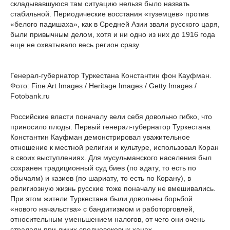
складывавшуюся там ситуацию нельзя было назвать
стабильной. Периодические восстания «туземцев» против
«белого падишаха», как в Средней Азии звали русского царя,
были привычным делом, хотя и ни одно из них до 1916 года
еще не охватывало весь регион сразу.
Генерал-губернатор Туркестана Константин фон Кауфман.
Фото: Fine Art Images / Heritage Images / Getty Images /
Fotobank.ru
Российские власти поначалу вели себя довольно гибко, что
приносило плоды. Первый генерал-губернатор Туркестана
Константин Кауфман демонстрировал уважительное
отношение к местной религии и культуре, использовал Коран
в своих выступлениях. Для мусульманского населения был
сохранен традиционный суд биев (по адату, то есть по
обычаям) и казиев (по шариату, то есть по Корану), в
религиозную жизнь русские тоже поначалу не вмешивались.
При этом жители Туркестана были довольны борьбой
«нового начальства» с бандитизмом и работорговлей,
относительным уменьшением налогов, от чего они очень
страдали при диких средневековых ханах.