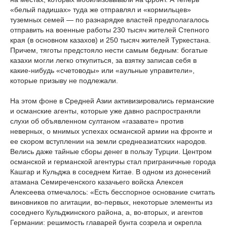
«белый падишах» туда же отправлял и «кормильцев»
туземных семей — по разнарядке властей предполагалось
отправить на военные работы 230 тысяч жителей Степного
края (в основном казахов) и 250 тысяч жителей Туркестана.
Причем, тяготы предстояло нести самым бедным: богатые
казахи могли легко откупиться, за взятку записав себя в
какие-нибудь «счетоводы» или «аульные управители»,
которые призыву не подлежали.
На этом фоне в Средней Азии активизировались германские
и османские агенты, которые уже давно распространяли
слухи об объявленном султаном «газавате» против
неверных, о мнимых успехах османской армии на фронте и
ее скором вступлении на земли среднеазиатских народов.
Велись даже тайные сборы денег в пользу Турции. Центром
османской и германской агентуры стал приграничные города
Кашгар и Кульджа в соседнем Китае. В одном из донесений
атамана Семиреченского казачьего войска Алексея
Алексеева отмечалось: «Есть бесспорное основание считать
виновников по агитации, во-первых, некоторые элементы из
соседнего Кульджинского района, а, во-вторых, и агентов
Германии: решимость главарей бунта созрела и окрепла