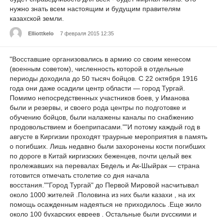
нужно знать всем настоящим и будущим правителям
казахской земли.
Elliottkelo
7 февраля 2015 12:35
"Восставшие организовались в армию со своим кенесом
(военным советом), численность которой в отдельные
периоды доходила до 50 тысяч бойцов. С 22 октября 1916
года они даже осадили центр области — город Тургай.
Помимо непосредственных участников боев, у Иманова
были и резервы, и своего рода центры по подготовке и
обучению бойцов, были налажены каналы по снабжению
продовольствием и боеприпасами.""И потому каждый год в
августе в Киргизии проходят траурные мероприятия в память
о погибших. Лишь недавно были захоронены кости погибших
по дороге в Китай киргизских беженцев, почти целый век
пролежавших на перевалах Бедель и Ак-Шыйрак — страна
готовится отмечать столетие со дня начала
восстания.""Город Тургай" до Первой Мировой насчитывал
около 1000 жителей .Половина из них были казахи , на их
помощь осажденным надеяться не приходилось .Еще жило
около 100 бухарских евреев . Остальные были русскими и