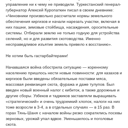
управление ни к чему не приводили. Туркестанский генерал-
губернатор Алексей Куропаткин писал в своем дневнике:
«Чиновники произвольно рассчитали нормы земельного
обеспечения киргизов и начали нарезать участки, включая в
них пашни, зимовые стойбища, насаждения, оросительные
системы. Отбирали землю не только годную для устройства
селений, но и для развития скотоводства. Именно
несправедливое изъятие земель привело к восстанию».
Не хотим быть гастарбайтерами!
Начавшаяся война обострила ситуацию — коренному
населению пришлось нести новые повинности: для казахов и
киргизов были введены обязательные поставки мяса,
массовая реквизиция скота, фуража и даже тулупов. Был
введен новый военный налог с кибиток, а также дорожные и
другие сборы. Узбеков и таджиков заставляли выращивать
«стратегический» и очень трудоемкий хлопок, налоги на них
тоже возросли в 3-4, а в отдельных случаях — в 15 раз. В
горах Тянь-Шаня с началом войны резко сократились посевы
зерновых, урожай упал вдвое. Уменьшилось и поголовье
скота.