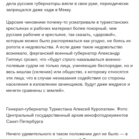
дела русские губернаторы взяли в свои руки, периодически
запрещался даже хадж в Мекку.
Царские чиновники почему-то усматривали в туркестанских
крестьянах и рабочих материал более покорный, чем
русские рабочие и крестьяне, так сказать, «даровой»,
которым можно было распоряжаться как угодно, не боясь их
ропота и недовольства. А если даже такое недовольство
возникало, ферганский военный губернатор Александр
Гиппиус грозил, что «будут строго наказываться военно-
полевым судом не только лица, учиняющие беспорядки, но и
весь кишлак (селение) или общество, к которому относятся
эти лица; что в случае неоказания содействия со стороны
населения в изловлении зачинщиков, будут даже медресе и
мечети сравнены с землей».
Генерал-губернатор Туркестана Алексей Куропаткин. Фото:
Центральный государственный архив кинофотодокументов
Санкт-Петербурга
Ничего удивительного в таком положении дел не было — в