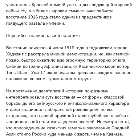
уничтожены Красной армией уже в годы следующей мировой
войны. Ну, а в более широком смысле ныне забытое
восстание 1916 года стало одним из предвестников
грядущего развала империи.
Перегибы в национальной политике
Восстание началось 4 июля 1916 года в таджикском городе
Ходжент с расстрела мирной демонстрации, но, как степной
пожар, быстро охватило всю огромную территорию от юга
Сибири до границ Афганистана, от Каспийского моря до гор
Тянь-Шаня. Уже 17 июля властям пришлось вводить военное
положение во всем Туркестанском округе.
На протяжении десятилетий историки по-разному
интерпретировали суть восстания — от формы классовой
борьбы до его антирусского и антиколониального характера
и даже «национал-либеральной революции», но все
сходились, что главной причиной стали грубейшие ошибки в
«национальной политике» царских властей. Несмотря на то,
что присоединение казахских земель и завоевание Средней
Азии стоило России куда меньших жертв, чем на Кавказе,