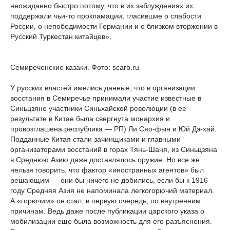
неожиданно быстро потому, что в их заблуждениях их
поддержали чьи-то прокламации, гласившие о слабости
России, о непобедимости Германии и о близком вторжении в
Русский Туркестан китайцев».
Семиреченские казаки. Фото: scarb.ru
У русских властей имелись данные, что в организации
восстания в Семиречье принимали участие известные в
Синьцзяне участники Синьхайской революции (в ее
результате в Китае была свергнута монархия и
провозглашена республика — РП) Ли Сяо-фын и Юй Дэ-хай.
Подданные Китая стали зачинщиками и главными
организаторами восстаний в горах Тянь-Шаня, из Синьцзяна
в Среднюю Азию даже доставлялось оружие. Но все же
нельзя говорить, что фактор «иностранных агентов» был
решающим — они бы ничего не добились, если бы к 1916
году Средняя Азия не напоминала легкогорючий материал.
А «горючим» он стал, в первую очередь, по внутренним
причинам. Ведь даже после публикации царского указа о
мобилизации еще была возможность для его разъяснения.