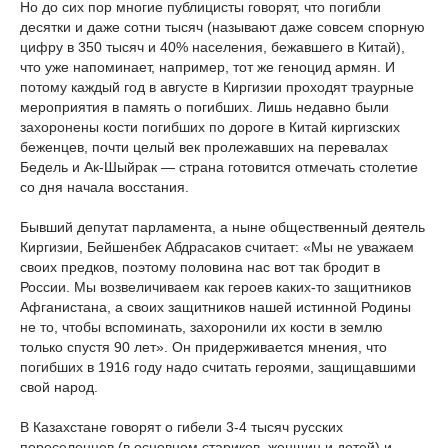
Но до сих пор многие публицисты говорят, что погибли
десятки и даже сотни тысяч (называют даже совсем спорную
цифру в 350 тысяч и 40% населения, бежавшего в Китай),
что уже напоминает, например, тот же геноцид армян. И
потому каждый год в августе в Киргизии проходят траурные
мероприятия в память о погибших. Лишь недавно были
захоронены кости погибших по дороге в Китай киргизских
беженцев, почти целый век пролежавших на перевалах
Бедель и Ак-Шыйрак — страна готовится отмечать столетие
со дня начала восстания.
Бывший депутат парламента, а ныне общественный деятель
Киргизии, Бейшенбек Абдрасаков считает: «Мы не уважаем
своих предков, поэтому половина нас вот так бродит в
России. Мы возвеличиваем как героев каких-то защитников
Афганистана, а своих защитников нашей истинной Родины
не то, чтобы вспоминать, захоронили их кости в землю
только спустя 90 лет». Он придерживается мнения, что
погибших в 1916 году надо считать героями, защищавшими
свой народ.
В Казахстане говорят о гибели 3-4 тысяч русских
переселенцев (в основном стариков, женщин и детей) и