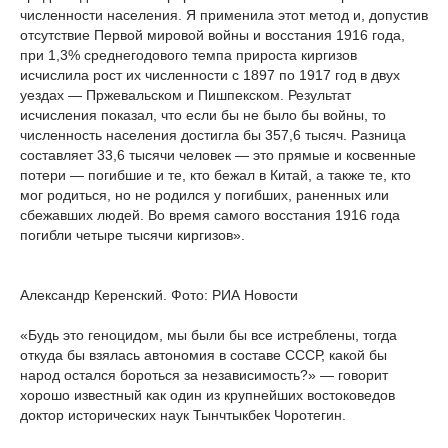
численности населения. Я применила этот метод и, допустив
отсутствие Первой мировой войны и восстания 1916 года,
при 1,3% среднегодового темпа прироста киргизов
исчислила рост их численности с 1897 по 1917 год в двух
уездах — Пржевальском и Пишпекском. Результат
исчисления показал, что если бы не было бы войны, то
численность населения достигла бы 357,6 тысяч. Разница
составляет 33,6 тысячи человек — это прямые и косвенные
потери — погибшие и те, кто бежал в Китай, а также те, кто
мог родиться, но не родился у погибших, раненных или
сбежавших людей. Во время самого восстания 1916 года
погибли четыре тысячи киргизов».
Александр Керенский. Фото: РИА Новости
«Будь это геноцидом, мы были бы все истреблены, тогда
откуда бы взялась автономия в составе СССР, какой бы
народ остался бороться за независимость?» — говорит
хорошо известный как один из крупнейших востоковедов
доктор исторических наук Тынчтыкбек Чоротегин.