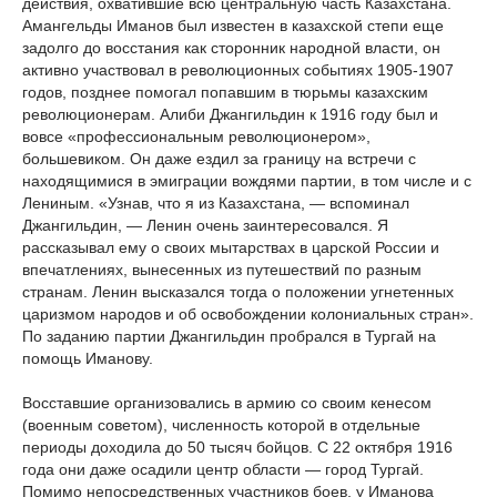
действия, охватившие всю центральную часть Казахстана.
Амангельды Иманов был известен в казахской степи еще
задолго до восстания как сторонник народной власти, он
активно участвовал в революционных событиях 1905-1907
годов, позднее помогал попавшим в тюрьмы казахским
революционерам. Алиби Джангильдин к 1916 году был и
вовсе «профессиональным революционером»,
большевиком. Он даже ездил за границу на встречи с
находящимися в эмиграции вождями партии, в том числе и с
Лениным. «Узнав, что я из Казахстана, — вспоминал
Джангильдин, — Ленин очень заинтересовался. Я
рассказывал ему о своих мытарствах в царской России и
впечатлениях, вынесенных из путешествий по разным
странам. Ленин высказался тогда о положении угнетенных
царизмом народов и об освобождении колониальных стран».
По заданию партии Джангильдин пробрался в Тургай на
помощь Иманову.
Восставшие организовались в армию со своим кенесом
(военным советом), численность которой в отдельные
периоды доходила до 50 тысяч бойцов. С 22 октября 1916
года они даже осадили центр области — город Тургай.
Помимо непосредственных участников боев, у Иманова