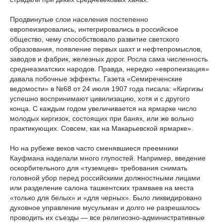
Продвинутые слои населения постепенно
европеизировались, интегрировались в российское
общество, чему способствовало развитие светского
образования, появление первых шахт и нефтепромыслов,
заводов и фабрик, железных дорог. Росла сама численность
среднеазиатских народов. Правда, нередко «европеизация»
давала побочные эффекты. Газета «Семиреченские
ведомости» в №68 от 24 июля 1907 года писала: «Киргизы
успешно воспринимают цивилизацию, хотя и с другого
конца. С каждым годом увеличивается на ярмарке число
молодых киргизок, состоящих при банях, или же вольно
практикующих. Совсем, как на Макарьевской ярмарке».
Но на рубеже веков часто сменявшиеся преемники
Кауфмана наделали много глупостей. Например, введение
оскорбительного для «туземцев» требования снимать
головной убор перед российскими должностными лицами
или разделение салона ташкентских трамваев на места
«только для белых» и «для черных». Было ликвидировано
духовное управление мусульман и долго не разрешалось
проводить их съезды — все религиозно-административные