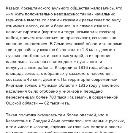
Казахи Иркештамского аульного общества жаловались, что
«им жить положительно невозможно: так как начальник
гарнизона вместе со своими казаками разъезжает по аулу,
отнимает масло, сено и баранов, а в случае отказать
наносит киргизам (киргизами тогда называли и казахов)
побои, причем жаловаться не приказывает, ссылаясь на
военное положение». В Семиреченской области за первые
три года войны у казахов было изъято 1,8 млн. десятин
лучших пастбищных и пахотных угодий, а их прежние
владельцы выселены в «голодные» пустынные и
полупустынные районы. К середине 1916 года общая
площадь земель, отобранных у казахского населения,
составила 45 млн. десятин. На территории современной
Киргизии только в Чуйской области к 1915 году у местного
населения было отобрано у киргизов и передано
переселенцам более 700 тысяч га земли, в современной
Ошской области — 82 тысячи га.
Такая политика оказалась тем более опасной, что в
Казахстане и Средней Азии оставалось все меньше русских,
в том числе и казаков, служивших главным оплотом власти
на местах, которых мобилизовывали на фронт. А теперь