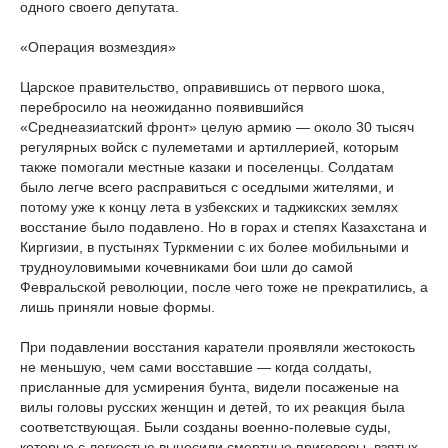
одного своего депутата.
«Операция возмездия»
Царское правительство, оправившись от первого шока,
перебросило на неожиданно появившийся
«Среднеазиатский фронт» целую армию — около 30 тысяч
регулярных войск с пулеметами и артиллерией, которым
также помогали местные казаки и поселенцы. Солдатам
было легче всего расправиться с оседлыми жителями, и
потому уже к концу лета в узбекских и таджикских землях
восстание было подавлено. Но в горах и степях Казахстана и
Киргизии, в пустынях Туркмении с их более мобильными и
трудноуловимыми кочевниками бои шли до самой
Февральской революции, после чего тоже не прекратились, а
лишь приняли новые формы.
При подавлении восстания каратели проявляли жестокость
не меньшую, чем сами восставшие — когда солдаты,
присланные для усмирения бунта, видели посаженые на
вилы головы русских женщин и детей, то их реакция была
соответствующая. Были созданы военно-полевые суды,
которые с легкостью выносили смертные приговоры, взятых