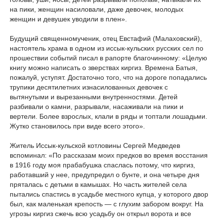
на пики, женщин насиловали, даже девочек, молодых
женщин и девушек уводили в плен».
Будущий священномученик, отец Евстафий (Малаховский),
настоятель храма в одном из иссык-кульских русских сел по
прошествии событий писал в рапорте благочинному: «Целую
книгу можно написать о зверствах киргиз. Времена Батыя,
пожалуй, уступят. Достаточно того, что на дороге попадались
трупики десятилетних изнасилованных девочек с
вытянутыми и вырезанными внутренностями. Детей
разбивали о камни, разрывали, насаживали на пики и
вертели. Более взрослых, клали в ряды и топтали лошадьми.
Жутко становилось при виде всего этого».
Житель Иссык-кульской котловины Сергей Медведев
вспоминал: «По рассказам моих предков во время восстания
в 1916 году моя прабабушка спаслась потому, что киргиз,
работавший у нее, предупредил о бунте, и она четыре дня
пряталась с детьми в камышах. Но часть жителей села
пытались спастись в усадьбе местного купца, у которого двор
был, как маленькая крепость — с глухим забором вокруг. На
угрозы киргиз сжечь всю усадьбу он открыл ворота и все