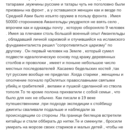
татарами ,мужчины русские и татары чуть не поголовно были
призваны на фронт , а у оставшихся женщин как и везде по
Средней Азии было изъято оружие в пользу фронта . Имея
50000 сторонников Амангельды умудрился не взять село ,
впрочем как и однажды почту , которую обороняло 9 человек
. Имея за плечами столь большой военный опыт Амангельды
, обладавший личной харизмой и отучившийся на исламского
фундаменталиста решил "сопротивляться царизму" по
другому . Он первый человек на Земле , который сумел
подвести идеалогическую основу под кражу деревянных
столбов и проволоки , имеет и поныне небольшое число
местных последователей .Касаемо бедельских костей ,так
тут русские вообще не приделах .Когда старики , женщины и
ополчение погнало прОклятых православными святыми
убийц и грабителей , вилами и пушкой сделанной из ствола
тополя.То те кроме полона прихватили с собой семьи , что
было для них не обычно. Как писали в 19 веке
путешественники ,при подходе экспедиции к стойбищу
джигиты сваливали подальше и наблюдали за
происходящим со стороны .На границе беглецов встретили
китайцы и стали оббирать до нитки.Те и смекнули , бросили
умирать на морозе своих стариков и малых детей , чтобы не