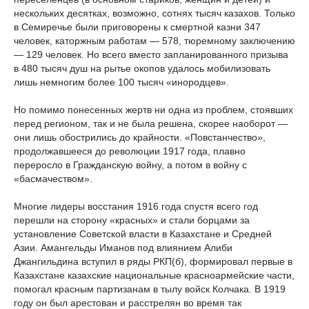
нескольких десятках, возможно, сотнях тысяч казахов. Только
в Семиречье были приговорены к смертной казни 347
человек, каторжным работам — 578, тюремному заключению
— 129 человек. Но всего вместо запланированного призыва
в 480 тысяч душ на рытье окопов удалось мобилизовать
лишь немногим более 100 тысяч «инородцев».
Но помимо понесенных жертв ни одна из проблем, стоявших
перед регионом, так и не была решена, скорее наоборот —
они лишь обострились до крайности. «Повстанчество»,
продолжавшееся до революции 1917 года, плавно
переросло в Гражданскую войну, а потом в войну с
«басмачеством».
Многие лидеры восстания 1916 года спустя всего год
перешли на сторону «красных» и стали борцами за
установление Советской власти в Казахстане и Средней
Азии. Амангельды Иманов под влиянием Алиби
Джангильдина вступил в ряды РКП(б), формировал первые в
Казахстане казахские национальные красноармейские части,
помогал красным партизанам в тылу войск Колчака. В 1919
году он был арестован и расстрелян во время так