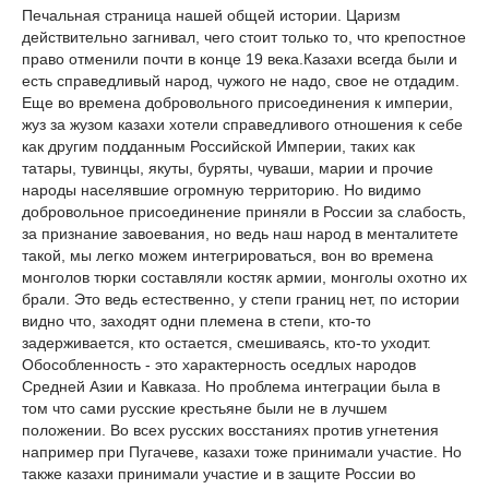
Печальная страница нашей общей истории. Царизм
действительно загнивал, чего стоит только то, что крепостное
право отменили почти в конце 19 века.Казахи всегда были и
есть справедливый народ, чужого не надо, свое не отдадим.
Еще во времена добровольного присоединения к империи,
жуз за жузом казахи хотели справедливого отношения к себе
как другим подданным Российской Империи, таких как
татары, тувинцы, якуты, буряты, чуваши, марии и прочие
народы населявшие огромную территорию. Но видимо
добровольное присоединение приняли в России за слабость,
за признание завоевания, но ведь наш народ в менталитете
такой, мы легко можем интегрироваться, вон во времена
монголов тюрки составляли костяк армии, монголы охотно их
брали. Это ведь естественно, у степи границ нет, по истории
видно что, заходят одни племена в степи, кто-то
задерживается, кто остается, смешиваясь, кто-то уходит.
Обособленность - это характерность оседлых народов
Средней Азии и Кавказа. Но проблема интеграции была в
том что сами русские крестьяне были не в лучшем
положении. Во всех русских восстаниях против угнетения
например при Пугачеве, казахи тоже принимали участие. Но
также казахи принимали участие и в защите России во