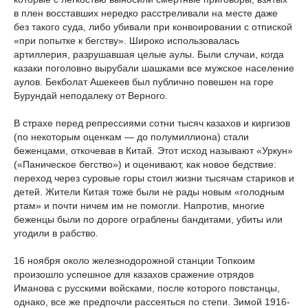
в плен восставших нередко расстреливали на месте даже
без такого суда, либо убивали при конвоировании с отпиской
«при попытке к бегству». Широко использовалась
артиллерия, разрушавшая целые аулы. Были случаи, когда
казаки поголовно вырубали шашками все мужское население
аулов. Бекболат Ашекеев был публично повешен на горе
Бурундай неподалеку от Верного.
В страхе перед репрессиями сотни тысяч казахов и киргизов
(по некоторым оценкам — до полумиллиона) стали
беженцами, откочевав в Китай. Этот исход называют «Уркун»
(«Паническое бегство») и оценивают, как новое бедствие:
переход через суровые горы стоил жизни тысячам стариков и
детей. Жители Китая тоже были не рады новым «голодным
ртам» и почти ничем им не помогли. Напротив, многие
беженцы были по дороге ограблены бандитами, убиты или
угодили в рабство.
16 ноября около железнодорожной станции Топкоим
произошло успешное для казахов сражение отрядов
Иманова с русскими войсками, после которого повстанцы,
однако, все же предпочли рассеяться по степи. Зимой 1916-