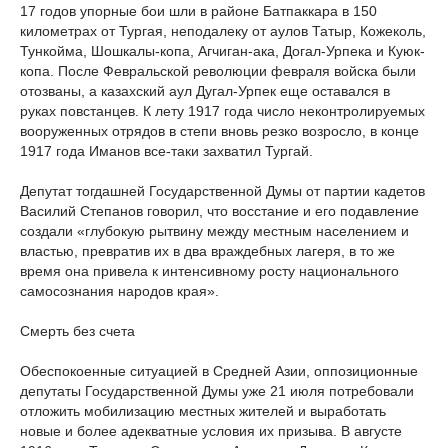
17 годов упорные бои шли в районе Батпаккара в 150
километрах от Тургая, неподалеку от аулов Татыр, Кожеколь,
Тункойма, Шошкалы-копа, Агчиган-ака, Догал-Урпека и Куюк-
копа. После Февральской революции февраля войска были
отозваны, а казахский аул Дугал-Урпек еще оставался в
руках повстанцев. К лету 1917 года число неконтролируемых
вооруженных отрядов в степи вновь резко возросло, в конце
1917 года Иманов все-таки захватил Тургай.
Депутат тогдашней Государственной Думы от партии кадетов
Василий Степанов говорил, что восстание и его подавление
создали «глубокую рытвину между местным населением и
властью, превратив их в два враждебных лагеря, в то же
время она привела к интенсивному росту национального
самосознания народов края».
Смерть без счета
Обеспокоенные ситуацией в Средней Азии, оппозиционные
депутаты Государственной Думы уже 21 июля потребовали
отложить мобилизацию местных жителей и выработать
новые и более адекватные условия их призыва. В августе