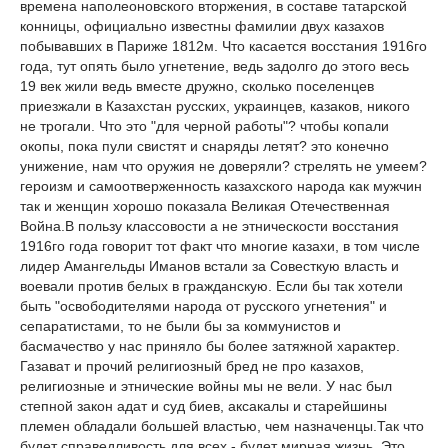
времена наполеоновского вторжения, в составе татарской
конницы, официально известны фамилии двух казахов
побывавших в Париже 1812м. Что касается восстания 1916го
года, тут опять было угнетение, ведь задолго до этого весь
19 век жили ведь вместе дружно, сколько поселенцев
приезжали в Казахстан русских, украинцев, казаков, никого
не трогали. Что это "для черной работы"? чтобы копали
окопы, пока пули свистят и снаряды летят? это конечно
унижение, нам что оружия не доверяли? стрелять не умеем?
героизм и самоотверженность казахского народа как мужчин
так и женщин хорошо показала Великая Отечественная
Война.В пользу классовости а не этническости восстания
1916го года говорит тот факт что многие казахи, в том числе
лидер Амангельды Иманов встали за Совесткую власть и
воевали против белых в гражданскую. Если бы так хотели
быть "освободителями народа от русского угнетения" и
сепаратистами, то не были бы за коммунистов и
басмачество у нас приняло бы более затяжной характер.
Газават и прочий религиозный бред не про казахов,
религиозные и этнические войны мы не вели. У нас был
степной закон адат и суд биев, аксакалы и старейшины
племен обладали большей властью, чем назначенцы.Так что
будет справедливость для всех - будет мирная жизнь. Это