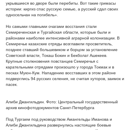
укрывшиеся во дворе были перебиты. Вот такие гримасы
истории: киргиз спас русскую семью, а русский сдал своих
односельчан на погибель».
Но самыми главными очагами восстания стали
Семиреченская и Тургайская области, которые были и
районами наиболее интенсивной аграрной колонизации. В
Семиречье казахские отряды возглавили просветитель,
позднее ставший большевиком и борцом за установление
Советской власти, Токаш Бокин и Бекболат Ашекеев.
Крупные столкновения повстанцев Семиречья с
карательными отрядами произошло у города Токмак и в
песках Муюн-Кум. Нападению восставших в этом районе
подверглись 94 русских селения, не считая хуторов, заимок и
пасек.
Алиби Джангильдин. Фото: Центральный государственный
архив кинофотодокументов Санкт-Петербурга
Под Тургаем под руководством Амангельды Иманова и
Алиби Джангильдина развернулись настоящие боевые