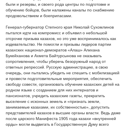
были и резервы, и своего рода центры по подготовке и
обучению бойцов, были налажены каналы по снабжению
продовольствием и боеприпасами.
Генерал-губернатор Степного края Николай Сухомлинов
пытался идти на компромисс и объявил о небольшой
отсрочке призыва казахов, но это уже воспринималось как
издевательство. Не помогли и призывы лидеров партии
казахских национал-демократов «Алаш» Алихана
Букейханова и Ахмета Байтурсынова не оказывать
сопротивления, чтобы уберечь безоружный народ от
ответных репрессий. Русскую администрацию, в свою
очередь, они пытались убедить не спешить с мобилизацией
и провести подготовительные мероприятия, обеспечить
свободу совести, организовать обучение казахских детей на
родном языке с созданием для них интернатов и
пансионатов, учредить казахские газеты, прекратить
выселение с исконных земель и «признать земли,
занимаемые казахами, их собственностью», допустить
представителей казахов в высшие органы власти. Ведь даже
после царского Манифеста 1905 года казахи «внутренней
орды» могли выдвигать в Государственную Думу всего