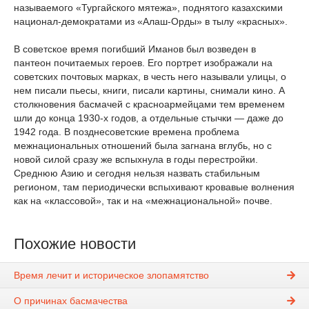
называемого «Тургайского мятежа», поднятого казахскими
национал-демократами из «Алаш-Орды» в тылу «красных».
В советское время погибший Иманов был возведен в
пантеон почитаемых героев. Его портрет изображали на
советских почтовых марках, в честь него называли улицы, о
нем писали пьесы, книги, писали картины, снимали кино. А
столкновения басмачей с красноармейцами тем временем
шли до конца 1930-х годов, а отдельные стычки — даже до
1942 года. В позднесоветские времена проблема
межнациональных отношений была загнана вглубь, но с
новой силой сразу же вспыхнула в годы перестройки.
Среднюю Азию и сегодня нельзя назвать стабильным
регионом, там периодически вспыхивают кровавые волнения
как на «классовой», так и на «межнациональной» почве.
Похожие новости
Время лечит и историческое злопамятство
О причинах басмачества