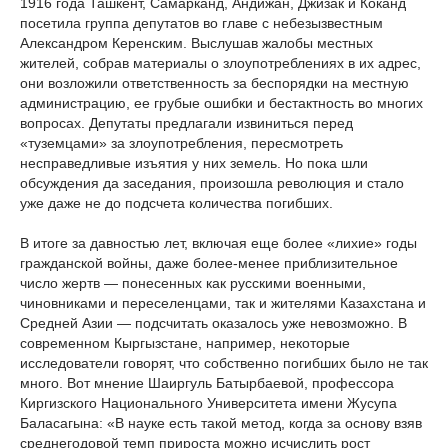
1916 года Ташкент, Самарканд, Андижан, Джизак и Коканд
посетила группа депутатов во главе с небезызвестным
Александром Керенским. Выслушав жалобы местных
жителей, собрав материалы о злоупотреблениях в их адрес,
они возложили ответственность за беспорядки на местную
администрацию, ее грубые ошибки и бестактность во многих
вопросах. Депутаты предлагали извиниться перед
«туземцами» за злоупотребления, пересмотреть
несправедливые изъятия у них земель. Но пока шли
обсуждения да заседания, произошла революция и стало
уже даже не до подсчета количества погибших.
В итоге за давностью лет, включая еще более «лихие» годы
гражданской войны, даже более-менее приблизительное
число жертв — понесенных как русскими военными,
чиновниками и переселенцами, так и жителями Казахстана и
Средней Азии — подсчитать оказалось уже невозможно. В
современном Кыргызстане, например, некоторые
исследователи говорят, что собственно погибших было не так
много. Вот мнение Шаиргуль Батырбаевой, профессора
Киргизского Национального Университета имени Жусупа
Баласагына: «В науке есть такой метод, когда за основу взяв
среднегодовой темп прироста можно исчислить рост