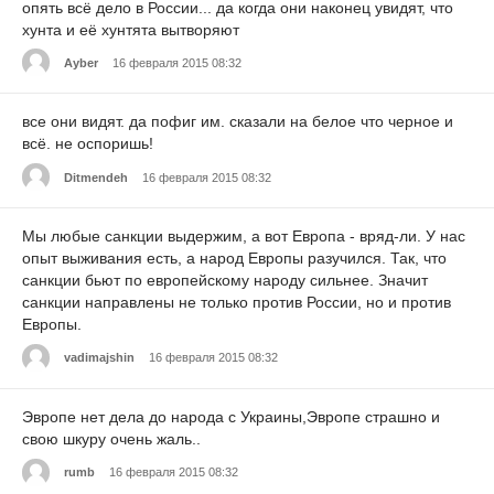
опять всё дело в России... да когда они наконец увидят, что
хунта и её хунтята вытворяют
Ayber
16 февраля 2015 08:32
все они видят. да пофиг им. сказали на белое что черное и
всё. не оспоришь!
Ditmendeh
16 февраля 2015 08:32
Мы любые санкции выдержим, а вот Европа - вряд-ли. У нас
опыт выживания есть, а народ Европы разучился. Так, что
санкции бьют по европейскому народу сильнее. Значит
санкции направлены не только против России, но и против
Европы.
vadimajshin
16 февраля 2015 08:32
Эвропе нет дела до народа с Украины,Эвропе страшно и
свою шкуру очень жаль..
rumb
16 февраля 2015 08:32