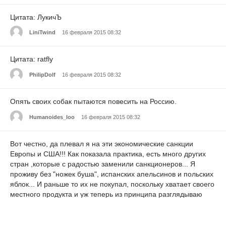
Цитата: ЛукичЪ
LiniTwind
16 февраля 2015 08:32
Цитата: ratfly
PhilipDolf
16 февраля 2015 08:32
Опять своих собак пытаются повесить на Россию.
Humanoides_loo
16 февраля 2015 08:32
Вот честно, да плевал я на эти экономические санкции
Европы и США!!! Как показала практика, есть много других
стран ,которые с радостью заменили санкционеров... Я
проживу без "ножек буша", испанских апельсинов и польских
яблок... И раньше то их не покупал, поскольку хватает своего
местного продукта и уж теперь из принципа разглядываю
упаковки, вчитываясь в данные производителя и поставщика.
Ну и наконец, это все же очередной пинок нашему
правительству, в деле лечения от нефтеиглы... Россия