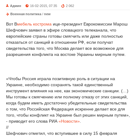
Админ
16-02-2015, 07:35
2 062
Военная политика
/
new
Вот В
мебель кострома
ице-президент Еврокомиссии Марош
Шефчович заявил в эфире словацкого телеканала, что
европейские страны готовы смягчить или даже полностью
отказаться от санкций в отношении РФ, если получат
свидетельства того, что Москва делает все возможное для
разрешения конфликта на востоке Украины мирным путем.
«Чтобы Россия играла позитивную роль в ситуации на
Украине, необходимо сохранять такой единственный
инструмент влияния на нее, как экономические санкции. (…)
Мы готовы к смягчению или полному отказу от этих санкций,
когда будем иметь достаточно убедительные свидетельства
о том, что Российская Федерация искренне делает все для
того, чтобы конфликт на Украине был решен мирным путем»,
- приводит его слова РИА
«Новости»
.
//
Шефчович отметил, что вступившее в силу 15 февраля