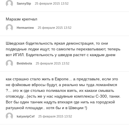
SannySip
25 февраля 2015 13:52
Маразм крепчал
Hermantew
25 февраля 2015 13:52
Шведская бздительность яркая демонстрация, то они
подводные лодки ищут, то самолеты перехватывают, теперь
вот ИГИЛ. Бздительность у шведов растет с каждым днем
Beidebola
25 февраля 2015 13:52
как страшно стало жить в Европе... а представьте, если это
не фэйковые вбросы будут, а реально мы туда ломанёмся
?... это ж где столько поливалок взять, их какахи смывать
отовсюду...(есть же у нас надувные комплексы С-300, танки.
Вот бы один танчик надуть втихаря где нить на городской
ратушной площади.. хотя бы и в Швеции !)
katyavipCef
25 февраля 2015 13:52