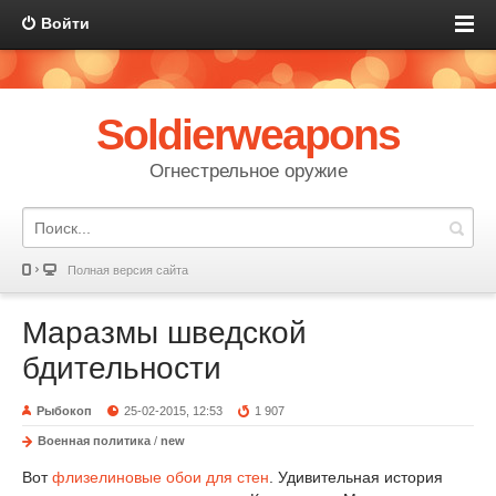
Войти
Soldierweapons
Огнестрельное оружие
Полная версия сайта
Маразмы шведской
бдительности
Рыбокоп
25-02-2015, 12:53
1 907
Военная политика
/
new
Вот
флизелиновые обои для стен
. Удивительная история