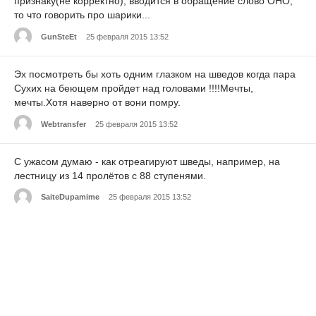
признаку(не корректно), вводится в обращение слово ОНО,
то что говорить про шарики...
GunSteEt
25 февраля 2015 13:52
Эх посмотреть бы хоть одним глазком на шведов когда пара
Сухих на беющем пройдет над головами !!!!Мечты,
мечты.Хотя наверно от вони помру.
Webtransfer
25 февраля 2015 13:52
С ужасом думаю - как отреагируют шведы, например, на
лестницу из 14 пролётов с 88 ступенями.
SaiteDupamime
25 февраля 2015 13:52
Ладно хоть читать не разучились. Даже ума хватило
правильно расшифровать и вывести на чистую воду
"закоренелую исламистку", и пусть не отпирается! У нас в
любом дурдоме таких шведов как собак нерезанных.
jianjqsf
25 февраля 2015 13:52