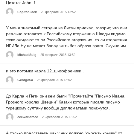
Цитата: John_f
CapitanJack
25 февраля 2015 13:52
У меня знакомый сегодня из Литвы приехал, говорит, что они
реально готовятся к Российскому вторжению.Шведы видимо
тоже ожидают то ли Российского вторжения, то ли вторжения
ИГИЛа.Ну не может Запад жить без образа врага. Скучно им.
MichaelSuig
25 февраля 2015 13:52
и это потомки карла 12..шизофреники..
GeorgeSa
25 февраля 2015 13:52
До Карла и Пети они кем были ?Прочитайте "Письмо Ивана
Грозного королю Швеции".Казаки которые писали письмо
турецкому султану вообще дипломатами покажутся.
сссwariorccc
25 февраля 2015 13:52
А только представьте, как у них должно "сносить крышу" от