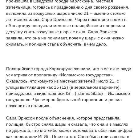
произошла в шведском городе Карлскруна. Местная
жительница, готовясь к празднованию дня своего рождения,
выложила из воздушных шаров число 21 – именно столько
лет исполнилось Саре Эрикссон. Через некоторое время в
её квартиру постучали местные полицейские и попросили
девушку снять воздушные шары с окна. Сара Эрикссон
заявила, что она не понимает, почему шары с окна нужно
снимать, и полиция стала объяснять, в чём дело.
Полицейские города Карлскруна заявили, что в её окне люди
усматривают пропаганду «Исламского государства».
Оказалось, что кому-то из местных жителей число 21, с
улицы выглядящее как 15 (12) (в зеркальном варианте),
привиделось в виде надписи IS – (Islamic State) – Исламское
государство. Чрезмерно бдительный горожанин и решил
позвонить в полицию.
Сара Эриксон после объяснения, которое представила
полиция, быстро сняла шары и сказала, что она и в мыслях
не держала, что кто-либо может истолковать обычные цифры
как пропаганду ИГИЛ. После этого Сара была приглашена в