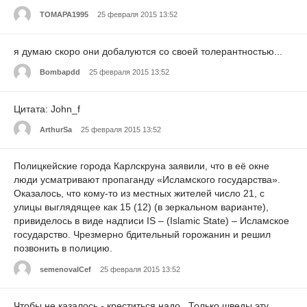
TOMAPA1995
25 февраля 2015 13:52
я думаю скоро они добалуются со своей толерантностью...
Bombapdd
25 февраля 2015 13:52
Цитата: John_f
ArthurSa
25 февраля 2015 13:52
Полицкейские города Карлскруна заявили, что в её окне
люди усматривают пропаганду «Исламского государства».
Оказалось, что кому-то из местных жителей число 21, с
улицы выглядящее как 15 (12) (в зеркальном варианте),
привиделось в виде надписи IS – (Islamic State) – Исламское
государство. Чрезмерно бдительный горожанин и решил
позвонить в полицию.
semenovalCef
25 февраля 2015 13:52
Чтобы не казалось - креститься надо . Только шведы эту