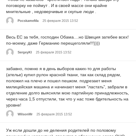
поговорку не поймут . И в своей массе они крайне
мнительные , недоверчивые и скупые люди .
PocskameMa
25 февраля 2015 13:52
Весь ЕС за тебя, господин Обама....но Швеция затебее всех!
по-моему, даже Германию перещеголяли!!!))))
SergeyKl
25 февраля 2015 13:52
забавно, помню я в день выборов каких-то для работы
(ателье) купил рулон красной ткани, так как склад рядом,
положил на плечо и пошел пешком. подрезает меня
милицейская машина и начинают меня "ластать", забрали в
отделение долго выясняли мою партийную принадлежность,
через часа 1,5 отпустили, так что у нас тоже бдительность на
уровне!
WilsonMr
25 февраля 2015 13:52
Уж если дошли до не деления родителей по половому