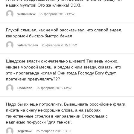
наших мультов! Это же клиника! ЭЭХ!..
WilliamRew
25 февраля 2015 13:52
Глухой слышал, как немой рассказывал, что слепой видел,
как хромой быстро-быстро бежал
valera.fadeev
25 февраля 2015 13:52
Шведские власти окончательно шизеют! Так ведь можно,
увидев молодой месяц, а рядом с ним звезду, сказать, что
это - пропаганда ислама! Они тогда Господу Богу будут
претензии предъявлять???
Donaldsn
25 февраля 2015 13:52
Надо бы их еще потроллить. Вывешивать российские флаги,
писать на снегу нехорошие слова, а на заборах
таинственные стрелки в направлении Стокгольма с
надписью по-русски "для танков".
Tegedawi
25 февраля 2015 13:52