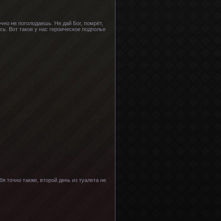
чно не поголодаешь. Не дай Бог, помрёт,
ь. Вот такое у нас героическое подполье
я точно также, второй день из туалета не