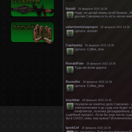
Natalii
28 февраля 2015 14:36
Надя ,не делай нервы всей Краине...М
дохлая Савченко,есть есть вечно жи
udarchernixsapogov
28 февраля 2015 14:36
Цитата: domokl
Caphpaisy
28 февраля 2015 14:36
Цитата: Coffee_time
RonaldFam
28 февраля 2015 14:36
Туда им всем дорога.
Russellsr
28 февраля 2015 14:36
Цитата: Coffee_time
iury.lekar
28 февраля 2015 14:36
Неужели не понятно дело Савченко - 
электролитами и до суда она будет н
конфликтах, психика деградировала,
судебный процесс. Если бы еще после суд
бы в СИЗО, кому она нужна? Исключительн
IgrokCef
28 февраля 2015 14:36
Ну, началось!..Только вот Навальный