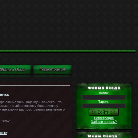
Логин:
енко
Пароль:
оре скончалась Надежда Савченко – та
зошлась по абсолютному большинству
 наказаний распространили заявление о
Регистрация
Забыли пароль?
ости
: