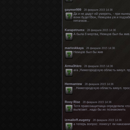
gaymer999
28 февраля 2015 14:36
Да и не дадут ей умереть, - при нын
вони будет!Вон, Немцова уж и подзаб
пятачков...
Karapetrumx
28 февраля 2015 14:36
А была б мертва, Немцов был бы жив
marisskkaya
28 февраля 2015 14:36
Немцов был бы жив
Arma3hkro
28 февраля 2015 14:36
ага ,Нижегородскую область кинул. п
Hermantew
28 февраля 2015 14:36
...Нижегородскую область кинул. про
Roxy Rise
28 февраля 2015 14:36
Тетя правозащитница определила что 
вылезает...надо бы их познакомить
izmailoff.eugeny
28 февраля 2015 14:36
а теперь вопрос: понесут ли наказани