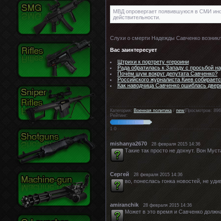
МВД опровергает появившуюся в СМИ инфо
действительности.
Слухи о смерти Надежды Савченко возникл
Вас заинтересует
Штрихи к портрету «героини
Рада обратилась к Западу с просьбой на
Почём шум вокруг депутата Савченко?
Российского журналиста Киев собираетс
Как наводчица Савченко ошиблась дверь
Категория:
Военная политика
/
new
|Просмотров: 896
Рейтинг:
1
0
mishanya2670
28 февраля 2015 14:36
Такие так просто не дохнут. Вон Муст
Cергей
28 февраля 2015 14:36
во, понеслась гонка новостей, не уд
amiranchik
28 февраля 2015 14:36
Может в это время и Савченко должна