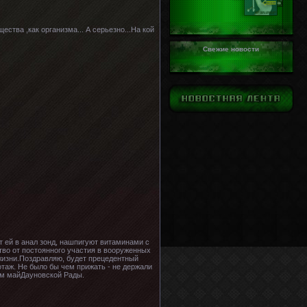
ства ,как организма... А серьезно...На кой
Свежие новости
т ей в анал зонд, нашпигуют витаминами с
тво от постоянного участия в вооруженных
жизни.Поздравляю, будет прецедентный
аж. Не было бы чем прижать - не держали
ом майДауновской Рады.