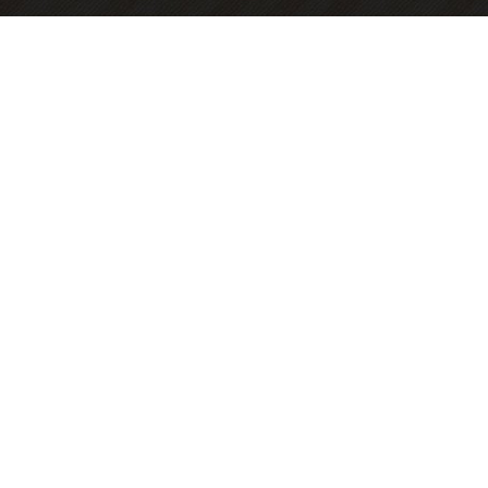
 пищи ,через это время, врят-ли сможет самостоятельно передвигаться!