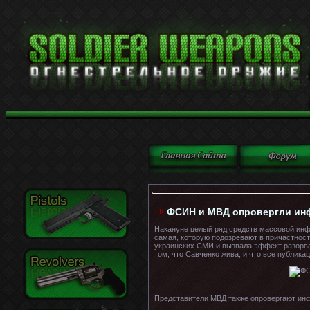
ФСИН и МВД опровергли инф
Накануне целый ряд средств массовой инф
самая, которую подозревают в причастнос
украинских СМИ и вызвала эффект разорв
том, что Савченко жива, и что все публикац
Представители МВД также опровергают ин