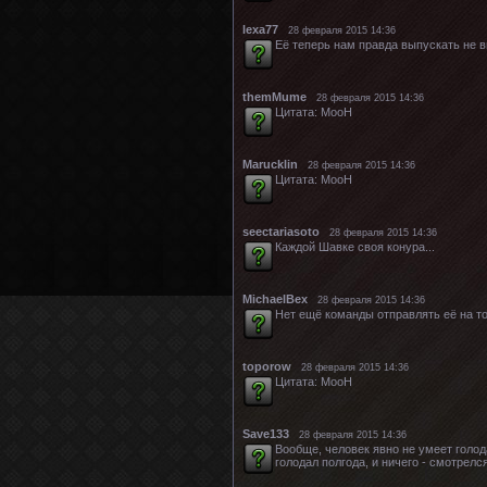
lexa77
28 февраля 2015 14:36
Её теперь нам правда выпускать не в
themMume
28 февраля 2015 14:36
Цитата: MooH
Marucklin
28 февраля 2015 14:36
Цитата: MooH
seectariasoto
28 февраля 2015 14:36
Каждой Шавке своя конура...
MichaelBex
28 февраля 2015 14:36
Нет ещё команды отправлять её на тот
toporow
28 февраля 2015 14:36
Цитата: MooH
Save133
28 февраля 2015 14:36
Вообще, человек явно не умеет голод
голодал полгода, и ничего - смотрелс