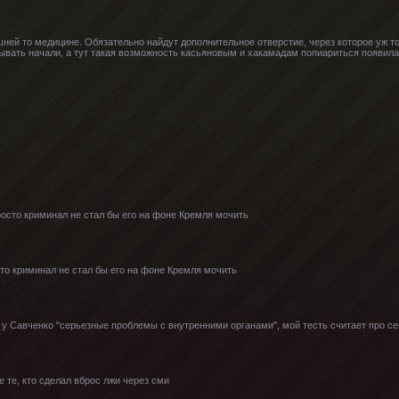
ешней то медицине. Обязательно найдут дополнительное отверстие, через которое уж то
ывать начали, а тут такая возможность касьяновым и хакамадам попиариться появилас
.
росто криминал не стал бы его на фоне Кремля мочить
сто криминал не стал бы его на фоне Кремля мочить
у Савченко "серьезные проблемы с внутренними органами", мой тесть считает про себ
е те, кто сделал вброс лжи через сми