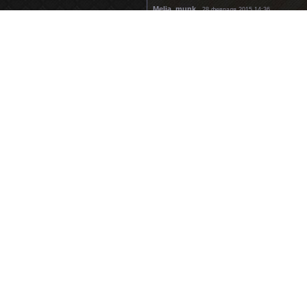
Melia_munk
28 февраля 2015 14:36
Да уж 2 месяца голодать Человек без
Огнемёт
28 февраля 2015 14:36
Цитата: MooH
Melinda_Bab
28 февраля 2015 14:36
ну и страшная она
laurieraya
28 февраля 2015 14:36
ну и страшная она
avrampostthis
28 февраля 2015 14:36
Цитата: фигвам
LOORTLICA
28 февраля 2015 14:36
Цитата: фигвам
laurieraya
28 февраля 2015 14:36
Цитата: фигвам
Светлана
28 февраля 2015 14:36