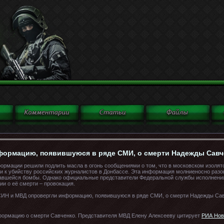
ормацию, появившуюся в ряде СМИ, о смерти Надежды Савч
ормации решили подлить масла в огонь сообщениями о том, что в московском изолят
ти к убийству российских журналистов в Донбассе. Эта информация молниеносно ра
авшейся бомбы. Однако официальные представители Федеральной службы исполнения
ии о её смерти – провокация.
формацию о смерти Савченко. Представителя МВД Елену Алексееву цитирует
РИА Нов