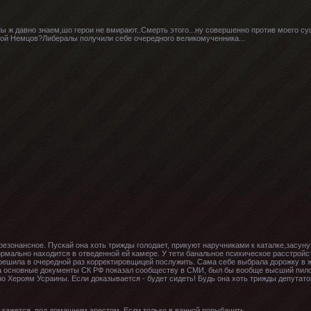
ы ж давно знаем,шо герои не вмирают..Смерть этого...ну совершенно против моего суще
вой Немцов?Либералы получили себе очередного великомученника...
резонансное. Пускай она хоть трижды голодает, прикуют наручниками к каталке,засуну
ормально находится в отведенной ей камере. У тети банальное психическое расстройс
 решила в очередной раз корректировщицей послужить. Сама себе выбрала дорожку в 
а основные документы СК РФ показал сообществу в СМИ, был бы вообще высший пилот
о Хероям Усраины. Если доказывается - будет сидеть! Будь она хоть трижды депутат
, кажется, под домашним арестом. Если только в ванной порыбачить...