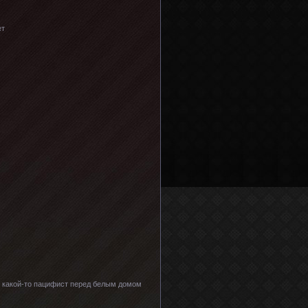
ет
ды какой-то пацифист перед белым домом