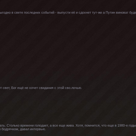
ыгодно в свете последних событий - выпусти её и сдохнет тут-же а Путин виноват буд
 свет, Бог ещё не хочет свидания с этой сво.лочью.
ать. Столько времени голодает, а все еще жива. Хотя, помнится, что еще в 1980-е го
я бодрячком, давал интервью.