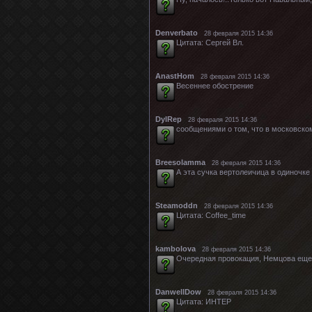
Denverbato
28 февраля 2015 14:36
Цитата: Сергей Вл.
AnastHom
28 февраля 2015 14:36
Весеннее обострение
DylRep
28 февраля 2015 14:36
сообщениями о том, что в московско
Breesolamma
28 февраля 2015 14:36
А эта сучка вертолеичица в одиночке 
Steamoddn
28 февраля 2015 14:36
Цитата: Coffee_time
kambolova
28 февраля 2015 14:36
Очередная провокация, Немцова еще н
DanwellDow
28 февраля 2015 14:36
Цитата: ИНТЕР