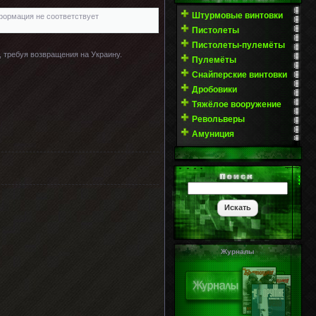
Штурмовые винтовки
формация не соответствует
Пистолеты
Пистолеты-пулемёты
 требуя возвращения на Украину.
Пулемёты
Снайперские винтовки
Дробовики
Тяжёлое вооружение
Револьверы
Амуниция
Журналы