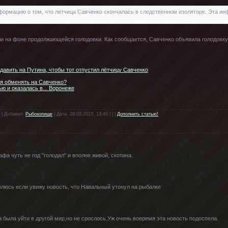
рмацию о том, что летчица Савченко скончалась в следственном изоляторе. Эта ин
и на фоне продолжающейся голодовки. Как сообщается, Савченко объявила голодовку,
давить на Путина, чтобы тот отпустил лётчицу Савченко
я обменять на Савченко?
ю и оказалась в... Воронеже
 | Добавил:
Рыбокопище
| Дата: 28-02-2015, 13:40 | | |
Дополнить статью!
афа чуть не год "голодал" и вполне живой, скотина.
ивлюсь если увижу новость, что Навальный утонул на рыбалке
 была уйти в другой мир,но не срослось.Уж очень вовремя эта новость подоспела.