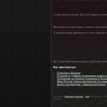
Снова были гуляния, "Восток" накрыл поля
Вечером в театре оперы и балета пел Иоси
А на некотором удалении от этих событий,
Вот такая масленица и День защитника был
Вас заинтересует
События в Донецке
Пушилин и Губарев поддержали вывод на
Покушение на Дениса Пушилина в Доне
День России. Новое восприятие государ
Артист на праздник - прекрасный выбор
Категория:
Военная политика
/
new
|Просмотров: 1 8
Рейтинг: