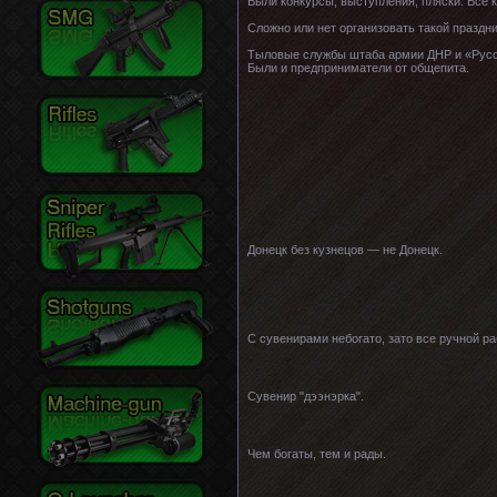
Были конкурсы, выступления, пляски. Все к
Сложно или нет организовать такой праздни
Тыловые службы штаба армии ДНР и «Русск
Были и предприниматели от общепита.
Донецк без кузнецов — не Донецк.
С сувенирами небогато, зато все ручной ра
Сувенир "дээнэрка".
Чем богаты, тем и рады.