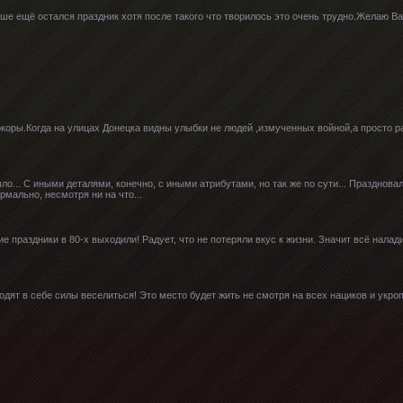
уше ещё остался праздник хотя после такого что творилось это очень трудно.Желаю В
.
оры.Когда на улицах Донецка видны улыбки не людей ,измученных войной,а просто ра
ло... С иными деталями, конечно, с иными атрибутами, но так же по сути... Празднова
рмально, несмотря ни на что...
е праздники в 80-х выходили! Радует, что не потеряли вкус к жизни. Значит всё налади
одят в себе силы веселиться! Это место будет жить не смотря на всех нациков и укро