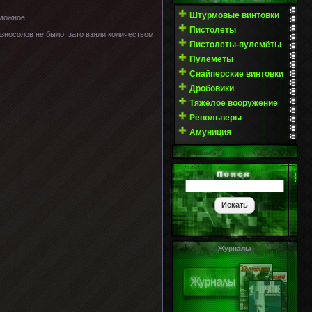
Штурмовые винтовки
зможное.
Пистолеты
носолов не было, зато взяли количеством.
Пистолеты-пулемёты
Пулемёты
Снайперские винтовки
Дробовики
Тяжёлое вооружение
Револьверы
Амуниция
Журналы