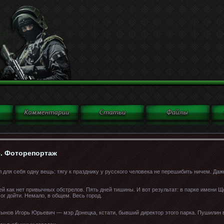
е. Фоторепортаж
для себя одну вещь: тягу к празднику у русского человека не перешибить ничем. Даже
ей как нет привычных обстрелов. Пять дней тишины. И вот результат: в парке имени Щ
мог дойти. Немало, в общем. Весь город.
ынов Игорь Юрьевич — мэр Донецка, кстати, бывший директор этого парка. Пушилин в