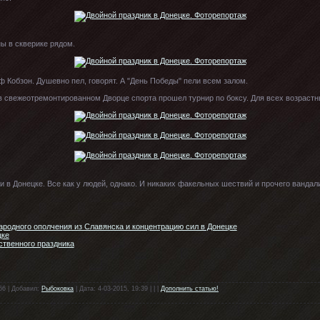
ны в скверике рядом.
ф Кобзон. Душевно пел, говорят. А "День Победы" пели всем залом.
 в свежеотремонтированном Дворце спорта прошел турнир по боксу. Для всех возрастн
и в Донецке. Все как у людей, однако. И никаких факельных шествий и прочего ванда
родного ополчения из Славянска и концентрацию сил в Донецке
цке
ственного праздника
66 | Добавил:
Рыбоковка
| Дата: 4-03-2015, 19:39 | | |
Дополнить статью!