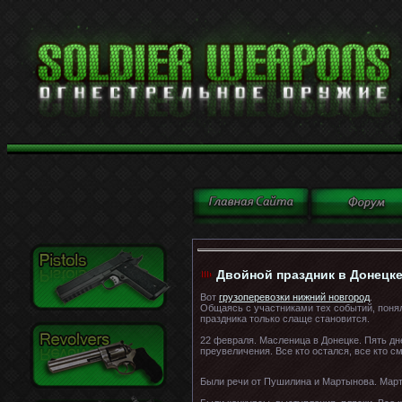
Двойной праздник в Донецк
Вот
грузоперевозки нижний новгород
.
Общаясь с участниками тех событий, понял 
праздника только слаще становится.
22 февраля. Масленица в Донецке. Пять дн
преувеличения. Все кто остался, все кто с
Были речи от Пушилина и Мартынова. Март