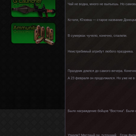
Чай не водка, много не выпьешь. Но самов
Кстати, Юзовка — старое название Донецка
В сумерках чучело, конечно, спалили.
Неистребимый атрибут любого праздника.
Праздник длился до самого вечера. Конечн
А 23 февраля он продолжился. Но уже не в 
Было награждение бойцов "Востока". Были 
Узнали? Местный он, тутошний... Грэм Фили