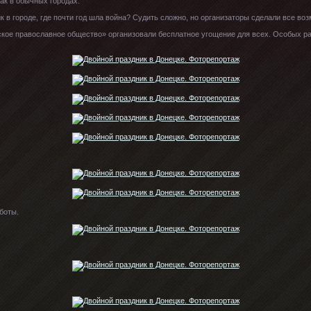
ак в обычных городах.
к в городе, где почти год шла война? Судить сложно, но организаторы сделали все во
ое православное общество» организовали бесплатное угощение для всех. Особых раз
боты.