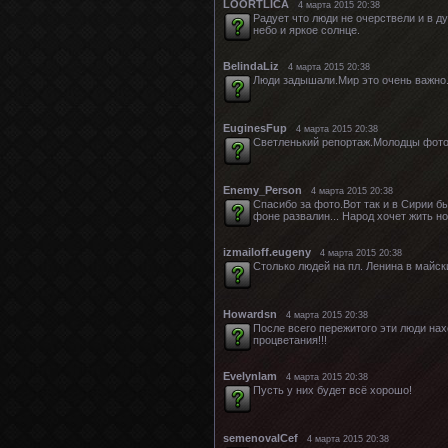
LOORTLICA
4 марта 2015 20:38
Радует что люди не очерствели и в д
небо и яркое солнце.
BelindaLiz
4 марта 2015 20:38
Люди задышали.Мир это очень важно
EuginesFup
4 марта 2015 20:38
Светленький репортаж.Молодцы фоток
Enemy_Person
4 марта 2015 20:38
Спасибо за фото.Вот так и в Сирии бы
фоне развалин... Народ хочет жить но
izmailoff.eugeny
4 марта 2015 20:38
Столько людей на пл. Ленина в майски
Howardsn
4 марта 2015 20:38
После всего пережитого эти люди нах
процветания!!!
Evelynlam
4 марта 2015 20:38
Пусть у них будет всё хорошо!
semenovalCef
4 марта 2015 20:38