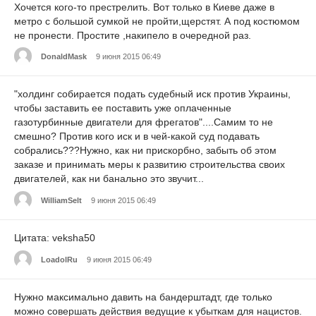
Хочется кого-то престрелить. Вот только в Киеве даже в
метро с большой сумкой не пройти,щерстят. А под костюмом
не пронести. Простите ,накипело в очередной раз.
DonaldMask
9 июня 2015 06:49
"холдинг собирается подать судебный иск против Украины,
чтобы заставить ее поставить уже оплаченные
газотурбинные двигатели для фрегатов"....Самим то не
смешно? Против кого иск и в чей-какой суд подавать
собрались???Нужно, как ни прискорбно, забыть об этом
заказе и принимать меры к развитию строительства своих
двигателей, как ни банально это звучит...
WilliamSelt
9 июня 2015 06:49
Цитата: veksha50
LoadolRu
9 июня 2015 06:49
Нужно максимально давить на бандерштадт, где только
можно совершать действия ведущие к убыткам для нацистов.