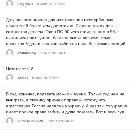
SergeyNix
9 июня 2015 06:49
Да у нас потенциала для изготовления газотурбинных
двигателей более чем достаточно. Сколько мы их для
самолетов делаем. Один ПС-90 чего стоит, за ним в 90-е
охотились пратт-уитни, благо пермяки вовремя тему
просекли.А долги конечно выбивать надо без всяких эмоций.
ozamashop
9 июня 2015 06:49
Цитата: ssn18
123321
9 июня 2015 06:49
В суд, конечно, подавать можно и нужно. Только суд нам не
выиграть, а Украину признают правой- потому что
агрессивная Россия напала на украину. А раз так, то украина
имеет полное право забить и дулю показать. Вот и весь суд.
SEPARATIST228
9 июня 2015 06:49