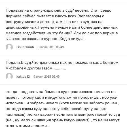
Подавать на страну-кидалово в суд? весело. Эта псевдо
держава сейчас пытается кинуть всех (переговоры о
реструктуризации долгов), а мы на них в суд, как на
цивилизованных.Неужели нельзя найти более действенных
методов воздействия на эту банду? Или до сих пор верим в
главенство закона в еуропе. Ход в никуда.
issuersmub
9 июня 2015 06:49
Подали.В суд.Что давненько нах не посылали как с боингом
мистралем долгом газом............
kaktus32
9 июня 2015 06:49
это да , подавать на бомжа в суд практического смысла не
имеет , потому как и имидж каклам не попортишь , ибо уже
испорчен . и забрать нечего (хотя можно же забрать рошен ,
но тогда каклы кучу нашего у себя позаберут у наших
частников) .но как вариант если каклы выиграют какой то суд
(не , ну мало ли швеция хрень какую учудит) , то наши могут
отдать этими долгами .