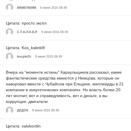
89085766986
9 июня 2015 06:49
Цитата: просто экспл
С.Т.А.Л.К.Е.Р.
9 июня 2015 06:49
Цитата: Kos_kalinki9
knopkiOr
9 июня 2015 06:49
Вчера на "моменте истины" Караульщиков рассказал, какие
фантастические средства имеются у Немцова, которые он
наворовал вместе с Чубайсом при Ельцине, миллиарды в 21
компании в энергетических компаниях. Но власть более 20
лет молчит, вот и справедливость, вот и деньги, а вы
коррупция, двигатели.
ДЕДОК
9 июня 2015 06:49
Цитата: valokordin