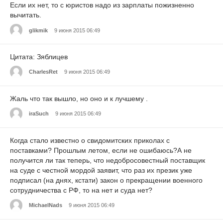
Если их нет, то с юристов надо из зарплаты пожизненно
вычитать.
glikmik
9 июня 2015 06:49
Цитата: Зяблицев
CharlesRet
9 июня 2015 06:49
Жаль что так вышло, но оно и к лучшему .
iraSuch
9 июня 2015 06:49
Когда стало известно о свидомитских приколах с
поставками? Прошлым летом, если не ошибаюсь?А не
получится ли так теперь, что недобросовестный поставщик
на суде с честной мордой заявит, что раз их презик уже
подписал (на днях, кстати) закон о прекращении военного
сотрудничества с РФ, то на нет и суда нет?
MichaelNads
9 июня 2015 06:49