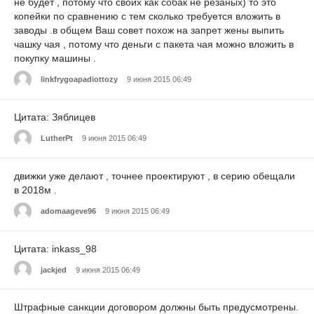
не будет , потому что своих как собак не резаных) то это
копейки по сравнению с тем сколько требуется вложить в
заводы .в общем Ваш совет похож на запрет жены выпить
чашку чая , потому что деньги с пакета чая можно вложить в
покупку машины .
linkfrygoapadiottozy
9 июня 2015 06:49
Цитата: Зяблицев
LutherPt
9 июня 2015 06:49
движки уже делают , точнее проектируют , в серию обещали
в 2018м .
adomaageve96
9 июня 2015 06:49
Цитата: inkass_98
jackjed
9 июня 2015 06:49
Штрафные санкции договором должны быть предусмотрены.