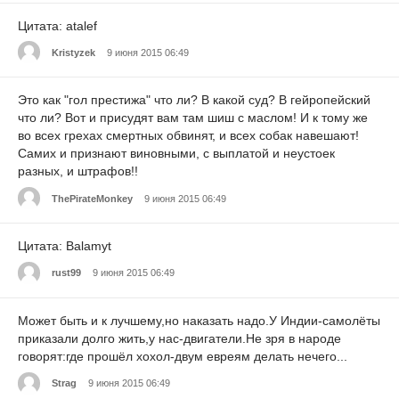
Цитата: atalef
Kristyzek
9 июня 2015 06:49
Это как "гол престижа" что ли? В какой суд? В гейропейский
что ли? Вот и присудят вам там шиш с маслом! И к тому же
во всех грехах смертных обвинят, и всех собак навешают!
Самих и признают виновными, с выплатой и неустоек
разных, и штрафов!!
ThePirateMonkey
9 июня 2015 06:49
Цитата: Balamyt
rust99
9 июня 2015 06:49
Может быть и к лучшему,но наказать надо.У Индии-самолёты
приказали долго жить,у нас-двигатели.Не зря в народе
говорят:где прошёл хохол-двум евреям делать нечего...
Strag
9 июня 2015 06:49