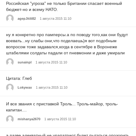
Российская "угроза" не только Британии спасает военный
бюджет-но и всему НАТО.
agepJitili82
1 августа 2015 11:10
ну я конкретно про памперсы.а по поводу того,как они будут
воевать...ну слабы они,что поделаешь)я вот подобным
вопросом тоже задавался,когда в сентябре в Воронеже
штабелями солдаты падали от пневмонии и даже умирали
sunainpl
1 августа 2015 11:10
Цитата: Глеб
Lokywax
1 августа 2015 11:10
И все звания с приставкой Троль... Троль-майор, троль-
капитан....
mishanya2670
1 августа 2015 11:10
а разве адекватный не урапатриот будет пытаться опозорить