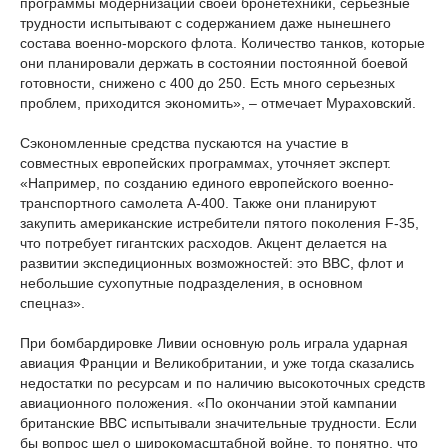
программы модернизации своей бронетехники, серьезные
трудности испытывают с содержанием даже нынешнего
состава военно-морского флота. Количество танков, которые
они планировали держать в состоянии постоянной боевой
готовности, снижено с 400 до 250. Есть много серьезных
проблем, приходится экономить», – отмечает Мураховский.
Сэкономленные средства пускаются на участие в
совместных европейских программах, уточняет эксперт.
«Например, по созданию единого европейского военно-
транспортного самолета А-400. Также они планируют
закупить американские истребители пятого поколения F-35,
что потребует гигантских расходов. Акцент делается на
развитии экспедиционных возможностей: это ВВС, флот и
небольшие сухопутные подразделения, в основном
спецназ».
При бомбардировке Ливии основную роль играла ударная
авиация Франции и Великобритании, и уже тогда сказались
недостатки по ресурсам и по наличию высокоточных средств
авиационного положения. «По окончании этой кампании
британские ВВС испытывали значительные трудности. Если
бы вопрос шел о широкомасштабной войне, то понятно, что