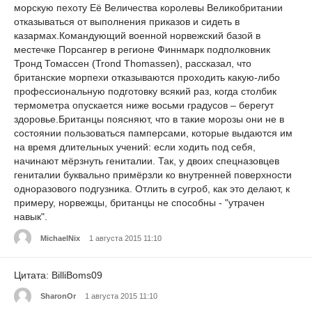
морскую пехоту Её Величества королевы Великобритании
отказываться от выполнения приказов и сидеть в
казармах.Командующий военной норвежский базой в
местечке Порсангер в регионе Финнмарк подполковник
Тронд Томассен (Trond Thomassen), рассказал, что
британские морпехи отказываются проходить какую-либо
профессиональную подготовку всякий раз, когда столбик
термометра опускается ниже восьми градусов – берегут
здоровье.Британцы поясняют, что в такие морозы они не в
состоянии пользоваться памперсами, которые выдаются им
на время длительных учений: если ходить под себя,
начинают мёрзнуть гениталии. Так, у двоих спецназовцев
гениталии буквально примёрзли ко внутренней поверхности
одноразового подгузника. Отлить в сугроб, как это делают, к
примеру, норвежцы, британцы не способны - "утрачен
навык".
MichaelNix
1 августа 2015 11:10
Цитата: BilliBoms09
SharonOr
1 августа 2015 11:10