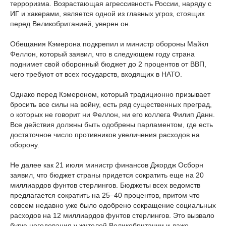
терроризма. Возрастающая агрессивность России, наряду с
ИГ и хакерами, является одной из главных угроз, стоящих
перед Великобританией, уверен он.
Обещания Кэмерона подкрепил и министр обороны Майкл
Феллон, который заявил, что в следующем году страна
поднимет свой оборонный бюджет до 2 процентов от ВВП,
чего требуют от всех государств, входящих в НАТО.
Однако перед Кэмероном, который традиционно призывает
бросить все силы на войну, есть ряд существенных преград,
о которых не говорит ни Феллон, ни его коллега Филип Данн.
Все действия должны быть одобрены парламентом, где есть
достаточное число противников увеличения расходов на
оборону.
Не далее как 21 июля министр финансов Джордж Осборн
заявил, что бюджет страны придется сократить еще на 20
миллиардов фунтов стерлингов. Бюджеты всех ведомств
предлагается сократить на 25–40 процентов, притом что
совсем недавно уже было одобрено сокращение социальных
расходов на 12 миллиардов фунтов стерлингов. Это вызвало
бурю негодования у жителей Великобритании и даже