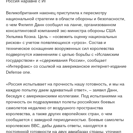
Россия наравне с ИГ
Великобритания наконец приступила к пересмотру
национальной стратегии в области обороны и безопасности,
о чем Филипп Данн сообщил на ланче, организованном
консалтинговой компанией экс-министра обороны США
Уильяма Коэна. Цель – «освежить оценку национальных
рисков» с учетом появляющихся «угроз». Состав и
техническое оснащение вооруженных сил королевства
подвергнутся изменениям с целью борьбы с «Исламским
государством» и «сдерживания России», сообщает
«Интерфакс» со ссылкой на американское интернет-издание
Defense one.
«Россия испытывает на прочность нашу готовность, и мы на
каждую попытку даем адекватный ответ», – заявил Данн,
беседуя с американскими коллегами. Под испытаниями на
прочность он подразумевал полеты российских боевых
самолетов недалеко от воздушного пространства
королевства, а также других европейских стран, о чем
сообщается с завидной периодичностью. Боевые самолеты
королевских ВВС, дабы давать ответы, находятся в
постоянной готовности на двух авиабазах страны, уточнил