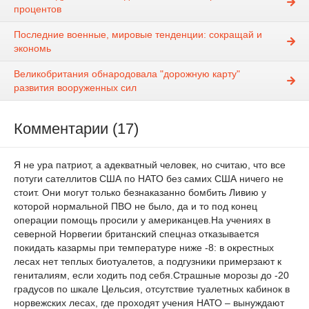
процентов
Последние военные, мировые тенденции: сокращай и
экономь
Великобритания обнародовала "дорожную карту"
развития вооруженных сил
Комментарии (17)
Я не ура патриот, а адекватный человек, но считаю, что все
потуги сателлитов США по НАТО без самих США ничего не
стоит. Они могут только безнаказанно бомбить Ливию у
которой нормальной ПВО не было, да и то под конец
операции помощь просили у американцев.На учениях в
северной Норвегии британский спецназ отказывается
покидать казармы при температуре ниже -8: в окрестных
лесах нет теплых биотуалетов, а подгузники примерзают к
гениталиям, если ходить под себя.Страшные морозы до -20
градусов по шкале Цельсия, отсутствие туалетных кабинок в
норвежских лесах, где проходят учения НАТО – вынуждают