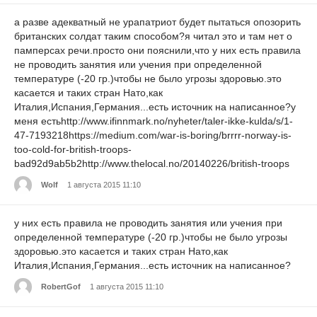
а разве адекватный не урапатриот будет пытаться опозорить
британских солдат таким способом?я читал это и там нет о
памперсах речи.просто они пояснили,что у них есть правила
не проводить занятия или учения при определенной
температуре (-20 гр.)чтобы не было угрозы здоровью.это
касается и таких стран Нато,как
Италия,Испания,Германия...есть источник на написанное?у
меня естьhttp://www.ifinnmark.no/nyheter/taler-ikke-kulda/s/1-
47-7193218https://medium.com/war-is-boring/brrrr-norway-is-
too-cold-for-british-troops-
bad92d9ab5b2http://www.thelocal.no/20140226/british-troops
Wolf
1 августа 2015 11:10
у них есть правила не проводить занятия или учения при
определенной температуре (-20 гр.)чтобы не было угрозы
здоровью.это касается и таких стран Нато,как
Италия,Испания,Германия...есть источник на написанное?
RobertGof
1 августа 2015 11:10