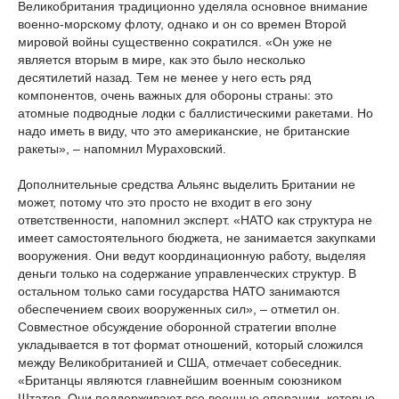
Великобритания традиционно уделяла основное внимание
военно-морскому флоту, однако и он со времен Второй
мировой войны существенно сократился. «Он уже не
является вторым в мире, как это было несколько
десятилетий назад. Тем не менее у него есть ряд
компонентов, очень важных для обороны страны: это
атомные подводные лодки с баллистическими ракетами. Но
надо иметь в виду, что это американские, не британские
ракеты», – напомнил Мураховский.
Дополнительные средства Альянс выделить Британии не
может, потому что это просто не входит в его зону
ответственности, напомнил эксперт. «НАТО как структура не
имеет самостоятельного бюджета, не занимается закупками
вооружения. Они ведут координационную работу, выделяя
деньги только на содержание управленческих структур. В
остальном только сами государства НАТО занимаются
обеспечением своих вооруженных сил», – отметил он.
Совместное обсуждение оборонной стратегии вполне
укладывается в тот формат отношений, который сложился
между Великобританией и США, отмечает собеседник.
«Британцы являются главнейшим военным союзником
Штатов. Они поддерживают все военные операции, которые