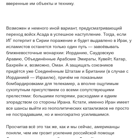
вверенные им объекты и технику.
Возможен и немного иной вариант, предусматривающий
переход войск Асада в успешное наступление. Тогда, если
ИГ потерпит в Сирии поражение и будет выдавлено в Ирак, у
исламистов останется только один путь — завоёвывать
ближневосточные монархии: Иорданию, Саудовскую
Аравию, Объединённые Арабские Эмираты, Кувейт, Катар,
Бахрейн и, возможно, Оман. А защищать союзников
придётся уже Соединённым Штатам и Британии (в случае с
Иорданией — Израилю), причём не показными
бомбардировками для телекамер, а вполне ощутимым
сухопутным присутствием со всеми сопутствующими
прелестями: большими потерями, расходами и едким
злорадством со стороны Ирана. Кстати, именно Иран имеет
все шансы выйти из геополитических катаклизмов не просто
не пострадавшим, но и многократно усилившимся.
Просчитав всё это так же, как и мы сейчас, американцы
поняли, чем им грозит усиление российской помощи