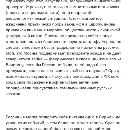
сирийских фронтах, безусловно, заслуживает внимательной
проверки. И речь тут не только о сомнительных источниках
(пресса и социальные сети), но и непростой
внешнеполитической ситуации. Потоки мигрантов,
ежедневно практически прорывающихся в Европу, вновь
привлекли внимание мировой общественности к сирийской
гражданской войне. Поскольку признавать собственную
ответственность за ближневосточную катастрофу Европа не
спешит, виновными были традиционно назначены русские.
Мол, это Москва поддерживает президента Асада и не даёт
завершиться войне — феерическая в своём цинизме логика.
Воистину, если бы России не было, то её надо было
придумать, иначе на кого списать всё свои неудачи? Сразу
вспоминается курьёзный случай, произошедший в XIX веке,
когда своё поражение в Афганистане англичане
оправдывали присутствием там вымышленных русских
казаков.
Россия не могла позволить себе интервенцию в Сирии и до
украинских событий, а тем более не может теперь. Судя по
всему, в Кремле данный факт осознают в полной мере.