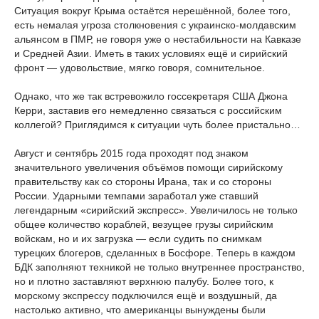
Ситуация вокруг Крыма остаётся нерешённой, более того,
есть немалая угроза столкновения с украинско-молдавским
альянсом в ПМР, не говоря уже о нестабильности на Кавказе
и Средней Азии. Иметь в таких условиях ещё и сирийский
фронт — удовольствие, мягко говоря, сомнительное.
Однако, что же так встревожило госсекретаря США Джона
Керри, заставив его немедленно связаться с российским
коллегой? Приглядимся к ситуации чуть более пристально…
Август и сентябрь 2015 года проходят под знаком
значительного увеличения объёмов помощи сирийскому
правительству как со стороны Ирана, так и со стороны
России. Ударными темпами заработал уже ставший
легендарным «сирийский экспресс». Увеличилось не только
общее количество кораблей, везущее грузы сирийским
войскам, но и их загрузка — если судить по снимкам
турецких блогеров, сделанных в Босфоре. Теперь в каждом
БДК заполняют техникой не только внутреннее пространство,
но и плотно заставляют верхнюю палубу. Более того, к
морскому экспрессу подключился ещё и воздушный, да
настолько активно, что американцы вынуждены были