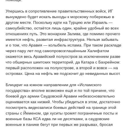
Упершись в сопротивление правительственных войск, ИГ
вынуждено будет искать выходы к морскому побережью в
другом месте. Поскольку идти на Турцию или Израиль —
самоубийство, остаётся лишь один, крайне удобный во всех
отношениях путь. Это монархии Залива, где помимо прочего
имеется нефть, развитая инфраструктура. Нельзя забывать
и о том, что Аравия — колыбель ислама. При таком раскладе
через пару лет под самопровозглашённым Халифатом
окажется весь Аравийский полуостров за исключением разве
что обширных шиитских территорий, да Катара с Бахрейном:
первый расположен на полуострове, а второй и вовсе — на
островах. Цена на нефть же подскочит до невиданных высот.
Блицкриг на южном направлении для «Исламского
государства» вполне возможен ещё и по той причине, что
боевой дух армии Саудовской Аравии небезосновательно
оценивается как низкий. Чтобы убедиться в этом, достаточно
посмотреть видеозаписи боевых действий на границе этой
страны с Йеменом, где хуситы громят пограничные посты и
военные базы КСА едва ли не десятками, а саудовские
военные в панике бегут при первых же разрывах, бросая