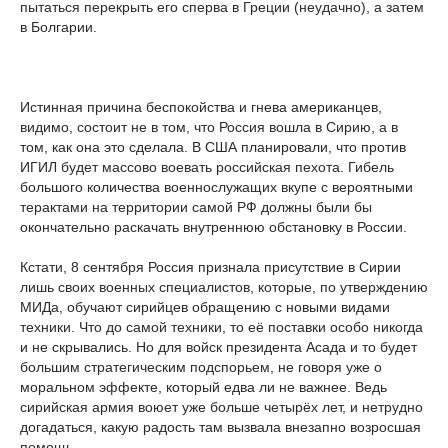
пытаться перекрыть его сперва в Греции (неудачно), а затем
в Болгарии.
Истинная причина беспокойства и гнева американцев,
видимо, состоит не в том, что Россия вошла в Сирию, а в
том, как она это сделала. В США планировали, что против
ИГИЛ будет массово воевать российская пехота. Гибель
большого количества военнослужащих вкупе с вероятными
терактами на территории самой РФ должны были бы
окончательно раскачать внутреннюю обстановку в России.
Кстати, 8 сентября Россия признала присутствие в Сирии
лишь своих военных специалистов, которые, по утверждению
МИДа, обучают сирийцев обращению с новыми видами
техники. Что до самой техники, то её поставки особо никогда
и не скрывались. Но для войск президента Асада и то будет
большим стратегическим подспорьем, не говоря уже о
моральном эффекте, который едва ли не важнее. Ведь
сирийская армия воюет уже больше четырёх лет, и нетрудно
догадаться, какую радость там вызвала внезапно возросшая
помощь.