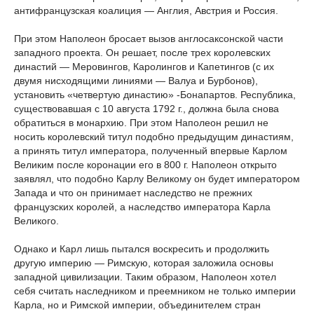
антифранцузская коалиция — Англия, Австрия и Россия.
При этом Наполеон бросает вызов англосаксонской части
западного проекта. Он решает, после трех королевских
династий — Меровингов, Каролингов и Капетингов (с их
двумя нисходящими линиями — Валуа и Бурбонов),
установить «четвертую династию» -Бонапартов. Республика,
существовавшая с 10 августа 1792 г., должна была снова
обратиться в монархию. При этом Наполеон решил не
носить королевский титул подобно предыдущим династиям,
а принять титул императора, полученный впервые Карлом
Великим после коронации его в 800 г. Наполеон открыто
заявлял, что подобно Карлу Великому он будет императором
Запада и что он принимает наследство не прежних
французских королей, а наследство императора Карла
Великого.
Однако и Карл лишь пытался воскресить и продолжить
другую империю — Римскую, которая заложила основы
западной цивилизации. Таким образом, Наполеон хотел
себя считать наследником и преемником не только империи
Карла, но и Римской империи, объединителем стран