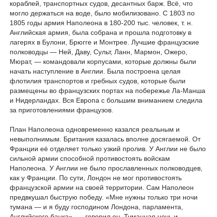
кораблей, транспортных судов, десантных барж. Всё, что
могло держаться на воде, было мобилизовано. С 1803 по
1805 годы армия Наполеона в 180-200 тыс. человек, т. н.
Английская армия, была собрана и прошла подготовку в
лагерях в Булони, Брюгге и Монтрее. Лучшие французские
полководцы — Ней, Даву, Сульт, Ланн, Мармон, Ожеро,
Мюрат, — командовали корпусами, которые должны были
начать наступление в Англии. Была построена целая
флотилия транспортов и гребных судов, которые были
размещены во французских портах на побережье Ла-Манша
и Нидерландах. Вся Европа с большим вниманием следила
за приготовлениями французов.
План Наполеона одновременно казался реальным и
невыполнимым. Британия казалась вполне досягаемой. От
Франции её отделяет только узкий пролив. У Англии не было
сильной армии способной противостоять войскам
Наполеона. У Англии не было прославленных полководцев,
как у Франции. По сути, Лондон не мог противостоять
французской армии на своей территории. Сам Наполеон
предвкушал быструю победу. «Мне нужны только три ночи
тумана — и я буду господином Лондона, парламента,
Английского банка», — говорил он. Туманная ночь и