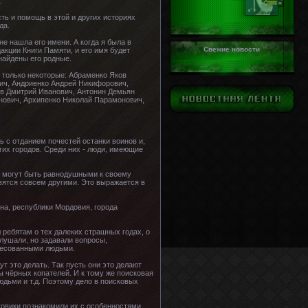
.
ть и помощь в этой и других историях
да.
не нашла его имени. А когда я была в
Свежие новости
кции Книги Памяти, и его имя будет
найдены его родные.
т только некоторые: Абраменко Яков
ич, Андриенко Андрей Никифорович,
ов Дмитрий Иванович, Антонин Демьян
нович, Архипенко Николай Парамонович,
ь с отданием почестей останки воинов и,
гих городов. Среди них - люди, имеющие
не могут быть равнодушными к своему
вятся совсем другими. Это выражается в
на, республики Мордовия, города
 ребятам о тех далеких страшных годах, о
слушали, но задавали вопросы,
ересованными людьми.
ут это делать. Так пусть они это делают
ы чёрных копателей. И к тому же поисковая
людьми и т.д. Поэтому дело в поисковых
сковики познакомили их с особенностями