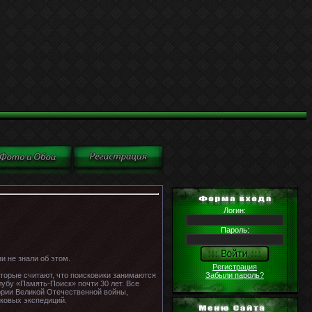
Логин:
Пароль:
и не знали об этом.
Регистрация
Забыли пароль?
оторые считают, что поисковики занимаются
убу «Память-Поиск» почти 30 лет. Все
тории Великой Отечественной войны,
ковых экспедиций.