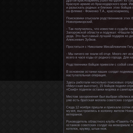
Другой красноармеец ушёл на фронт из Гро
Красную армию из Краснодарского края. Ив
и разыскать родных и близких этих бойцов
на фляжке - Фоменко Т.А., красноармеец.
Поисковики отыскали родственников этих бо
Новоприморский.
- Так получилось, что известие о судьбе п
Запорожской области и подумал: «Нашли бы
деда. Это был самый лучший подарок ко дн
Алексеевич Зубков.
Проститься с Николаем Михайловичем Гегу
- Мы ничего не знали об отце. Много лет и
всего в часе езды от родного города. Для 
Родственники бойцов привезли с собой се
В основном останки наших солдат поднимал
наступательная операция.
Здесь работали несколько поисковых отряд
«Миусская высота»), 15 бойцов поднял отр
«Скиф» подняли останки моряка и санитар
Местом захоронения был выбран обелиск в
уже есть братская могила советских солдат
Сюда 12 ноября пришли и приехали сотни л
музея, выстроились в колонну жители Ново
ветеранов.
Руководитель областного клуба «Память-П
останков советских солдат на мемориале 
котелок, кружку, штык-нож.