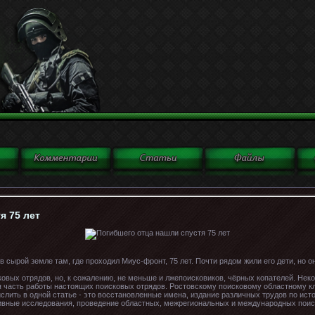
я 75 лет
 сырой земле там, где проходил Миус-фронт, 75 лет. Почти рядом жили его дети, но он
ковых отрядов, но, к сожалению, не меньше и лжепоисковиков, чёрных копателей. Нек
я часть работы настоящих поисковых отрядов. Ростовскому поисковому областному кл
ислить в одной статье - это восстановленные имена, издание различных трудов по ис
ивные исследования, проведение областных, межрегиональных и международных поис