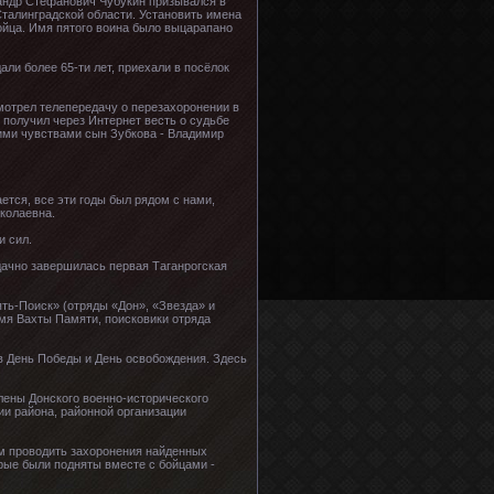
сандр Стефанович Чубукин призывался в
Сталинградской области. Установить имена
ойца. Имя пятого воина было выцарапано
али более 65-ти лет, приехали в посёлок
смотрел телепередачу о перезахоронении в
 получил через Интернет весть о судьбе
оими чувствами сын Зубкова - Владимир
ается, все эти годы был рядом с нами,
иколаевна.
и сил.
удачно завершилась первая Таганрогская
ть-Поиск» (отряды «Дон», «Звезда» и
емя Вахты Памяти, поисковики отряда
в День Победы и День освобождения. Здесь
лены Донского военно-исторического
ии района, районной организации
м проводить захоронения найденных
рые были подняты вместе с бойцами -