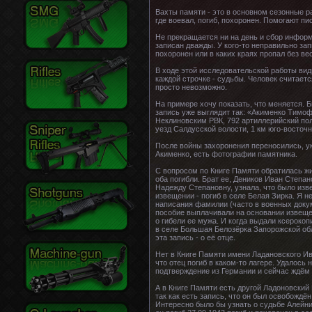
Вахты памяти - это в основном сезонные р
где воевал, погиб, похоронен. Помогают пи
Не прекращается ни на день и сбор информа
записан дважды. У кого-то неправильно зап
похоронен или в каких краях пропал без вес
В ходе этой исследовательской работы види
каждой строчке - судьбы. Человек считаетс
просто невозможно.
На примере хочу показать, что меняется. Б
запись уже выглядит так: «Акименко Тимофе
Неклиновским РВК, 792 артиллерийский полк
уезд Салдусской волости, 1 км юго-восточн
После войны захоронения переносились, ук
Акименко, есть фотографии памятника.
С вопросом по Книге Памяти обратилась жи
оба погибли. Брат ее, Деников Иван Степан
Надежду Степановну, узнала, что было изв
извещении - погиб в селе Белая Зирка. Я н
написания фамилии (часто в военных докум
пособие выплачивали на основании извеще
о гибели ее мужа. И когда выдали ксероко
в селе Большая Белозёрка Запорожской обл
эта запись - о её отце.
Нет в Книге Памяти имени Ладановского Ив
что отец погиб в каком-то лагере. Удалось
подтверждение из Германии и сейчас ждём
А в Книге Памяти есть другой Ладоновский 
так как есть запись, что он был освобождён 
Интересно было бы узнать о судьбе Алейни