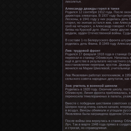
лихолетья.
Александр дважды горел в танке
Родился 12 сентября 1912 года. После око
директора элеватора. В 1937 году был реп
Лесконы, в 1941 году у них родилась дочь 
сгорел, но экипаж остался жив, сам Алекса
гроб на четырех», а Александр говорил: «
битвы на Курской дуге. Имел также други
медали, орден Отечественной войны. Судьб
В составе 1-го Белорусского фронта штурмо
родилась дочь Фаина. В 1949 году Александ
Лев: трудовой фронт
Родился 17 февраля 1918 года в станице О
переехал в станицу Обливскую. Началась в
ещё в детстве в результате несчастного с
восстановлении переправ, мостов. Дважды
женился на Марии Шмелевой, учительнице 
Лев Яковлевич работал зоотехником, в 195
сельского совета народных депутатов, как 
Зоя: учитель в военной шинели
Родилась в 1920 году. Окончив школу, пос
Обливскую. Линия фронта приближалась, в
переносила тяжелораненых в палаты, ухажи
Вместе с победным шествием советских сол
Шопрон поезд очень сильно качало, впереди
в воздух. Венгры обнимали и угощали русс
Яковлевна была награждена орденом Отеч
После войны она вернулась в станицу Обли
Луч. Так в марте 1948 года прямо в солда
и строгая, но справедливая.