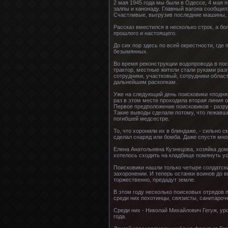
2 мая 1945 года мы были в Одессе, 4 мая 
залпы и канонаду. Главный вагона сообщил:
Счастливые, выгрузив последние машины, 
Рассказ вместился в несколько строк, а бо
прошлого и настоящего.
До сих пор здесь по всей окрестности, где
безымянных.
Во время реконструкции водопровода в пос
трактор, местные жители стали руками раз
сотрудники, участковый, сотрудники облас
дальнейшим раскопкам.
Уже на следующий день поисковики «подняли
раз в этом месте проходила вторая линия 
Первое предположение поисковиков - разру
Такие выводы сделали потому, что лежавши
погибшей медсестре.
То, что хоронили их в блиндаже, - сильно 
сделал снаряд или бомба. Даже спустя мно
Елена Анатольевна Кузнецова, хозяйка дома
хотелось сходить на кладбище помянуть усо
Поисковики нашли только четыре солдатски
захоронении. И теперь останки воинов до 
торжественно, предадут земле.
В этом году несколько поисковых отрядов 
среди них пехотинцы, связисты, санитароч
Среди них - Николай Михайлович Гегуж, уро
года.