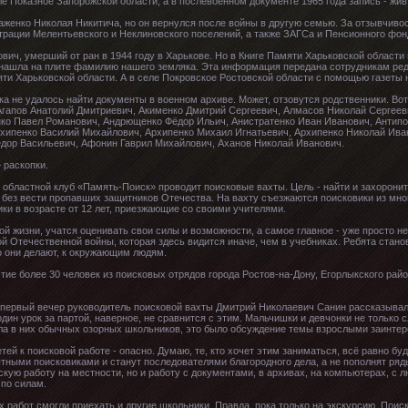
еле Показное Запорожской области, а в послевоенном документе 1965 года запись - жив
женко Николая Никитича, но он вернулся после войны в другую семью. За отзывчивос
трации Мелентьевского и Неклиновского поселений, а также ЗАГСа и Пенсионного фон
вич, умерший от ран в 1944 году в Харькове. Но в Книге Памяти Харьковской области 
 нашла на плите фамилию нашего земляка. Эта информация передана сотрудникам реда
ти Харьковской области. А в селе Покровское Ростовской области с помощью газеты 
ка не удалось найти документы в военном архиве. Может, отзовутся родственники. Во
гапов Анатолий Дмитриевич, Акименко Дмитрий Сергеевич, Алмасов Николай Сергеев
ко Павел Романович, Андрющенко Фёдор Ильич, Анистратенко Иван Иванович, Антип
рхипенко Василий Михайлович, Архипенко Михаил Игнатьевич, Архипенко Николай Ива
дор Васильевич, Афонин Гаврил Михайлович, Аханов Николай Иванович.
 раскопки.
й областной клуб «Память-Поиск» проводит поисковые вахты. Цель - найти и захоронит
 без вести пропавших защитников Отечества. На вахту съезжаются поисковики из мно
ки в возрасте от 12 лет, приезжающие со своими учителями.
й жизни, учатся оценивать свои силы и возможности, а самое главное - уже просто 
й Отечественной войны, которая здесь видится иначе, чем в учебниках. Ребята стано
о они делают, к окружающим людям.
тие более 30 человек из поисковых отрядов города Ростов-на-Дону, Егорлыкского райо
В первый вечер руководитель поисковой вахты Дмитрий Николаевич Санин рассказывал
дин урок за партой, наверное, не сравнится с этим. Мальчишки и девчонки не только 
ела в них обычных озорных школьников, это было обсуждение темы взрослыми заинт
ей к поисковой работе - опасно. Думаю, те, кто хочет этим заниматься, всё равно буд
тными поисковиками и станут последователями благородного дела, а не пополнят ряд
скую работу на местности, но и работу с документами, в архивах, на компьютерах, с 
 по силам.
х работ смогли приехать и другие школьники. Правда, пока только на экскурсию. Пои