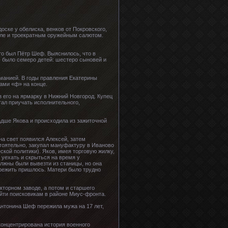
ке у обелиска, венков от Покровского,
гиле и троекратным оружейным салютом.
то был Пётр Шеф. Выяснилось, что в
- было семеро детей: шестеро сыновей и
манией. В годы правления Екатерины
ами «ф» на конце.
з его на ярмарку в Нижний Новгород. Купец
тал приучать исполнительного,
адше Якова и происходила из зажиточной
на свет появился Алексей, затем
остоятельно, закупал мануфактуру в Иваново
кой политики). Яков, имея торговую жилку,
 уехать и скрыться на время у
лжны были вывезти из станицы, но она
пережить пришлось. Матери было трудно
акторном заводе, а потом и старшего
айти поисковикам в районе Миус-фронта.
Антонина Шеф пережила мужа на 17 лет,
концентрирована история военного