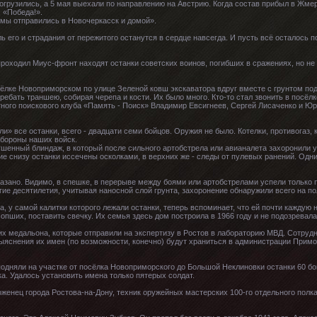
погрузились, а 5 мая выехали по направлению на Австрию. Когда состав прибыл в Жм
 «Победа!».
мы отправились в Новочеркасск и домой».
ль его и страдания от пережитого останутся в сердце навсегда. И пусть всё осталось п
 проходил Миус-фронт находят останки советских воинов, погибших в сражениях, но не
ёлке Новоприморском по улице Зеленой ковш экскаватора вдруг вместе с грунтом по
гребать траншею, собирая черепа и кости. Их было много. Кто-то стал звонить в посё
тного поискового клуба «Память - Поиск» Владимир Евсигнеев, Сергей Лисаченко и Юр
» все останки, всего - двадцати семи бойцов. Оружия не было. Котелки, противогаз, к
обороны наших войск.
шенный блиндаж, в который после сильного артобстрела или авианалета захоронили уби
е снизу останки иссечены осколками, в верхних же - следы от пулевых ранений. Одни
сказано. Видимо, в спешке, в перерыве между боями или артобстрелами успели только 
гие десятилетия, учитывая наносной слой грунта, захоронение обнаружили всего на п
, у самой калитки которого лежали останки, теперь вспоминает, что ей почти каждую н
пших, поставить свечку. Их семья здесь дом построила в 1966 году и не подозревала,
х медальона, которые отправили на экспертизу в Ростов в лабораторию МВД. Сотрудн
выяснения их имен (по возможности, конечно) будут храниться в администрации Примо
подняли на участке от посёлка Новоприморского до Большой Неклиновки останки 60 бо
ка. Удалось установить имена только пятерых солдат.
женец города Ростова-на-Дону, техник оружейных мастерских 100-го отдельного полка