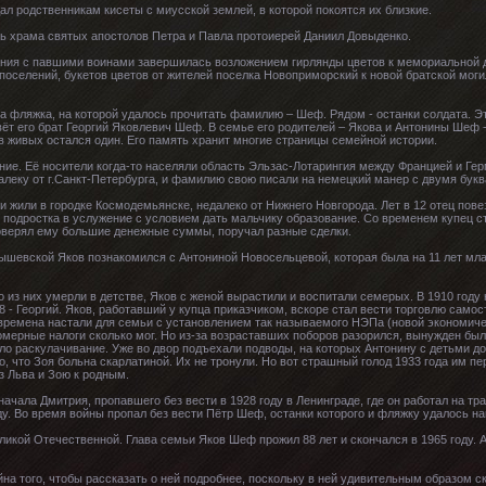
ал родственникам кисеты с миусской землей, в которой покоятся их близкие.
ь храма святых апостолов Петра и Павла протоиерей Даниил Довыденко.
ия с павшими воинами завершилась возложением гирлянды цветов к мемориальной дос
поселений, букетов цветов от жителей поселка Новоприморский к новой братской мо
а фляжка, на которой удалось прочитать фамилию – Шеф. Рядом - останки солдата. Э
ёт его брат Георгий Яковлевич Шеф. В семье его родителей – Якова и Антонины Шеф 
в живых остался один. Его память хранит многие страницы семейной истории.
е. Её носители когда-то населяли область Эльзас-Лотарингия между Францией и Гер
леку от г.Санкт-Петербурга, и фамилию свою писали на немецкий манер с двумя букв
и жили в городке Космодемьянске, недалеко от Нижнего Новгорода. Лет в 12 отец пове
 подростка в услужение с условием дать мальчику образование. Со временем купец с
доверял ему большие денежные суммы, поручал разные сделки.
ышевской Яков познакомился с Антониной Новосельцевой, которая была на 11 лет мл
 из них умерли в детстве, Яков с женой вырастили и воспитали семерых. В 1910 году 
28 - Георгий. Яков, работавший у купца приказчиком, вскоре стал вести торговлю сам
времена настали для семьи с установлением так называемого НЭПа (новой экономичес
омерные налоги сколько мог. Но из-за возраставших поборов разорился, вынужден был
ло раскулачивание. Уже во двор подъехали подводы, на которых Антонину с детьми до
о, что Зоя больна скарлатиной. Их не тронули. Но вот страшный голод 1933 года им 
з Льва и Зою к родным.
ачала Дмитрия, пропавшего без вести в 1928 году в Ленинграде, где он работал на тр
оду. Во время войны пропал без вести Пётр Шеф, останки которого и фляжку удалось н
ликой Отечественной. Глава семьи Яков Шеф прожил 88 лет и скончался в 1965 году. 
а того, чтобы рассказать о ней подробнее, поскольку в ней удивительным образом с