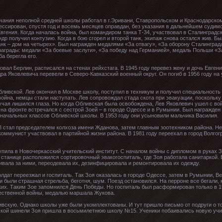
нчания неполной средней школы работал в г.Эривани, Ставропольском и Краснодарско
рессирован, спустя год и восемь месяцев оправдан, без указания в дальнейшем судимо
Евгения. Когда началась война, был командиром танка Т-34, участвовал в Сталинградс
ндр получил контузию. Когда в бою сгорел и второй танк, экипаж снова остался жив. Б
Танк – дом на четырех». Был награжден медалями «За отвагу», «За оборону Сталинград
е награды: медали «За боевые заслуги», «За победу над Германией», медаль Польши 
а берегла его.
вал Берлин, расписался на стенах рейхстага. В 1945 году перевез жену и дочь Евгению
ра Яковлевича перевели в Северо-Кавказский военный округ. Он погиб в 1956 году на 
бливской. Лев окончил в Москве школу, поступил в техникум и получил специальность 
ойна, немцы стали наступать. Лев сопровождал стада скота при эвакуации, поскольку
лучая лишился глаза. Но когда Обливская была освобождена, Лев Яковлевич ушел с вой
 на фронте встречался с сестрой Зоей – в городе Одессе и в Румынии. Был награжд
начальных классов Обливской школы. В 1953 году они усыновили мальчика Василия.
8 стал председателем колхоза имени Жданова, затем главным зоотехником района. Н
коммунист участвовал в партийной жизни района. В 1981 году переехал в город Волгогра
тупила в Новочеркасский учительский институт. С началом войны с дипломом в руках 
 станице расположился сортировочный эвакогоспиталь, где Зоя работала санитаркой.
вала за ними, переодевала их, дезинфицировала и ремонтировала их одежду.
дат переезжал и госпиталь. Так Зоя оказалась в городе Одессе, затем в Румынии, Вен
 были страшная стрельба, беготня, шум. Поезд остановился. На перроне все бегали, к
ких. Таким Зое запомнился День Победы. Но госпиталь был расформирован только в 19
ественной войны, медалью маршала Жукова.
вскую. Однако школы уже были укомплектованы. И тут пришло письмо от подруги о то
тской шинели Зоя пришла в восьмилетнюю школу №15. Ученики побаивались новую учите