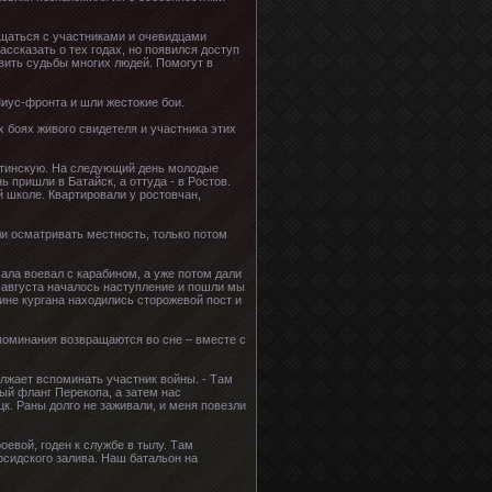
бщаться с участниками и очевидцами
ссказать о тех годах, но появился доступ
вить судьбы многих людей. Помогут в
Миус-фронта и шли жестокие бои.
х боях живого свидетеля и участника этих
ечётинскую. На следующий день молодые
пришли в Батайск, а оттуда - в Ростов.
й школе. Квартировали у ростовчан,
ли осматривать местность, только потом
ала воевал с карабином, а уже потом дали
8 августа началось наступление и пошли мы
ине кургана находились сторожевой пост и
споминания возвращаются во сне – вместе с
лжает вспоминать участник войны. - Там
ый фланг Перекопа, а затем нас
цк. Раны долго не заживали, и меня повезли
оевой, годен к службе в тылу. Там
рсидского залива. Наш батальон на