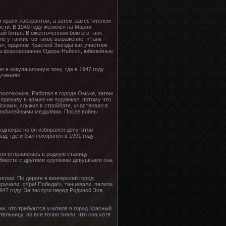
м краях лаборантом, а затем заместителем
сти. В 1940 году женился на Марии
кой битве. В ожесточенном бою его танк
ыло у танкистов такое выражение: «Танк –
а», орденом Красной Звезды как участник
«За форсирование Одера-Нейсе», юбилейные
 в оккупационную зону, где в 1947 году
учениях.
зоотехника. Работал в городе Омске, затем
 призыву в армию не подлежал, потому что
сками, служил в стройбате, участвовал в
ен юбилейными медалями. После войны
еоднократно он избирался депутатом
д, где и был похоронен в 1991 году.
Зоя отправилась в родную станицу
 Вместе с другими хрупкими девушками она
грии. По дороге в венгерский город
ричали: «Ура! Победа!», танцевали, палили
47 году. За заслуги перед Родиной Зоя
м, что требуются учителя в город Красный
льницу, но все точно знали, что она хотя