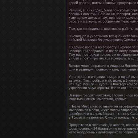
своей работы, потом общение продолжили в
Раньше, в 60-х годах, были поисковые отр
военных событий. Сейчас же наоборот: сов
к архивным документам, причем их можно п
работе и материалы, собранные «красными 
Там, где проводились поисковые работы, с
Очевидцев и участников тех дней осталось 
событий Михаила Владимировича Семикин
«В армию попал я по возрасту. В феврале 1
новобранцы собрались и после обеда пошли
Там нас построили по росту и отобрали ког
учились почти три месяца (февраль, март, 
Вскоре меня направили с Андреем Литвинен
шли в разведку, проверяли силу противника
Участвовал в изгнании немцев с одной выс
автомат. Там пробыли май, июнь, а 5 июля
на Саур-Могилу — курган в Шахтёрском рай
укрепления Миус-фронта. Взяли его 1 сент
Ветеран говорит неохотно, словно силой в
юностью и огнём, смертями, кровью.
«После Миуса нас оставили на переформир
мы пробыли месяц, и уже потом отправили 
перебросили на левый фланг - к озеру Сива
в Тбилиси, на рентген. Снимок показал, что
Продержали в госпитале до апреля, после в
формировался 24 батальон по переправке м
железнодорожных платформах переправлял