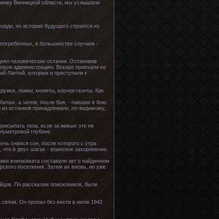
еринку Винницкой области, мы услышали
озади, но история будущего строится из
 погребённых, в большинстве случаев -
днял человеческие останки. Остановив
лковую администрацию. Вскоре приехали ее
ий Лаптий, которые и приступили к
ружки, ложки, монеты, клочки газеты. Как
тых, а затем, после боя, - павших в бою.
 из останков принадлежали, по-видимому,
присыпать тела, если за живых это не
олуметровой глубине.
очь снился сон, после которого с утра
 что в двух шагах - воинское захоронение.
ики военкомата составили акт о найденном
рского поселения. Затем их вновь, но уже
йцов. По рассказам поисковиков, были
 связи. Он пропал без вести в июле 1942