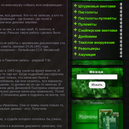
ся по максимуму собрать всю информацию -
Штурмовые винтовки
Пистолеты
, все данные. Кто-то не записан, а кто-то
Пистолеты-пулемёты
ормация - где воевал, где погиб и
изни мои донские земляки.
Пулемёты
а них, и за наш край. И, конечно, в
Снайперские винтовки
 плену. Раньше такую работу сделать было
Дробовики
Тяжёлое вооружение
. После работы с архивными документами эта
совета, призван 24.06.1941 года.
Револьверы
 похоронен - Латвийская ССР, Митавский
Амуниция
е в Пампали запись - рядовой Т.М.
ат в 1943 году ушли на фронт вместе. И
у-то там нет. Когда подробней расспросила
ает только, что написано было в
пробовала, как мне казалось, все варианты
ение, то должен же он где-то записан. И
онном деле Дениковой Екатерины извещение
альные данные написаны правильно). Погиб
 Степановна даже и подумать не могла, что
Журналы
ы Ивановны. Она от мамы знала только то,
альные данные - его). Получили
), о судьбе которого хотелось бы узнать,
яти и в военном документе записано, что