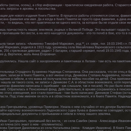
аботы (весна, осень), а сбор информации - практически ежедневная работа. Старают
сать запросы в архивы, в посольства.
ции для нового издания Книги Памяти. В процессе работы уточняются списки, фамилии
исана фамилия или имя. Да и когда в Книге Памяти не просто одна фамилия, а дана инф
ти, - то видишь, что нет практически ни одного места, за которое бы не отдали свои ж
шь причастность наших земляков, родных к Великой Победе. Это вызывает гордость и з
я пропавшим без вести, а на него находятся документы - кто-то погиб в бою, кто-то в
ыла такая запись: «Акименко Тимофей Маркович, род.**, ст. серж., пог. 19.03.1945 г.»
й Маркович, родился в 1913 году, уроженец села Михайловка Вареновского сельского 
, 256 стрелковая дивизия, радист 3 батареи, старший сержант, погиб 19.03.1945 года,
ее д. Вертилое, мать Анна Егоровна».
рупнялись. Нашла сайт о захоронениях и памятниках в Латвии - там есть на памятник
тельница Отрадного Бузаненко Надежда Степановна. Она рассказала, что ее отец и бр
ович, записан в Книге Памяти, а вот имени отца, Деникова Степана Андреевича, почем
ещение о гибели, и что мама её получала после войны пособие на детей. Она припомин
е нашла ни такого села, ни записи о Деникове С.А. в областном военкомате, хотя пере
ентах фамилии написаны с ошибками - как слышали, так и писали). Но раз было извещ
ний. Обратилась в Пенсионный фонд. Действительно, в архиве сохранилось в пенси
пию этого извещения, все стало понятным - там было написано: Динников Стефан (ост
асти. Под этим именем он есть и в областном военкомате, и в Книге Памяти. Надежда
ана Григорьевича, уроженца Приморки. Узнала о нем случайно от его дочери Валентин
 найти карточку военнопленного Ладоновского (одна буква в фамилии не совпадает, ост
 официальные документы о пребывании и гибели в плену нашего земляка.
Иван Григорьевич, пропавший без вести, - из села Самбек (жена - Александра Ивановна
из плена (кто знает о нем - откликнитесь).
кова Григория Даниловича из села Натальевка (жена - Клавдия Ивановна). В Книге Пам