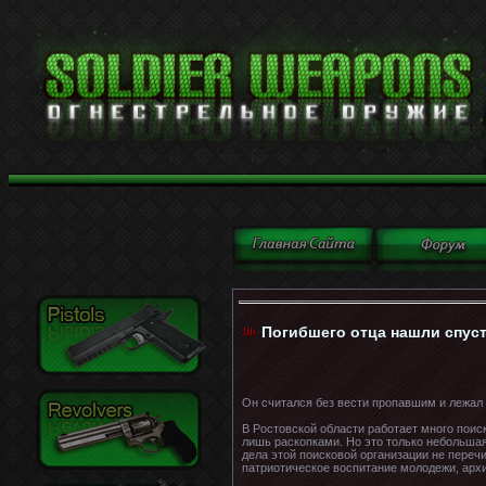
Погибшего отца нашли спуст
Он считался без вести пропавшим и лежал в
В Ростовской области работает много поис
лишь раскопками. Но это только небольша
дела этой поисковой организации не переч
патриотическое воспитание молодежи, арх