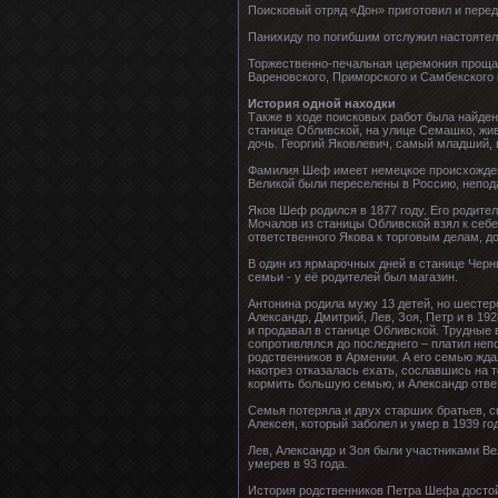
Поисковый отряд «Дон» приготовил и перед
Панихиду по погибшим отслужил настоятел
Торжественно-печальная церемония прощан
Вареновского, Приморского и Самбекского 
История одной находки
Также в ходе поисковых работ была найден
станице Обливской, на улице Семашко, жив
дочь. Георгий Яковлевич, самый младший, 
Фамилия Шеф имеет немецкое происхождени
Великой были переселены в Россию, непода
Яков Шеф родился в 1877 году. Его родител
Мочалов из станицы Обливской взял к себе
ответственного Якова к торговым делам, 
В один из ярмарочных дней в станице Черн
семьи - у её родителей был магазин.
Антонина родила мужу 13 детей, но шестеро
Александр, Дмитрий, Лев, Зоя, Петр и в 19
и продавал в станице Обливской. Трудные 
сопротивлялся до последнего – платил неп
родственников в Армении. А его семью жда
наотрез отказалась ехать, сославшись на т
кормить большую семью, и Александр отве
Семья потеряла и двух старших братьев, сн
Алексея, который заболел и умер в 1939 г
Лев, Александр и Зоя были участниками Ве
умерев в 93 года.
История родственников Петра Шефа достойн