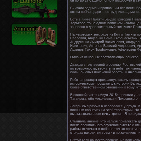
он погиб 27.09.1943 погиб и похоронен в с
Считали родные и пропавшим без вести Бра
хотим поблагодарить сотрудников админис
Есть в Книге Памяти Байдак Григорий Павло
Харькове, то на одном воинском кладбище
занесено в дополнительный том Книги Памя
На некоторых земляков из Книги Памяти по
Павлович, Авдеенко Семён Афанасьевич, А
Андрусенко Дмитрий Васильевич, Андрусен
Никитович, Антонов Василий Андреевич, А
Архипов Тихон Трофимович, Афанасьев Фё
Одна из основных составляющих поисков –
Дважды в год, весной и осенью, Ростовски
по возможности, вернуть из небытия имена
большой опыт поисковой работы, и школьни
Ребята проходят прекрасную школу походно
историческому прошлому, к истории Велико
более ответственном отношении к тому, чт
В осенней вахте «Миус-2015» приняли учас
Таганрога, сёл Николаевки и Покровского.
Лагерь был разбит в лесополосе у пруда. 
военных событиях на этой территории. Ни о
высказывали свою точку зрения. Я не вид
Слышала мнение, что нельзя привлекать дет
после специального обучения вместе с опы
работа включает в себя не только практиче
отрядах находится всем - и по желаниям, и
В этом году на место проведения поисковы