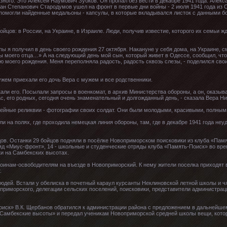
зного. Это Алексей Наумович Зубков. Он пропал без вести в декабре 1941 года. Алек
ан Степанович Стародумов ушел на фронт в первые дни войны - 2 июля 1941 года из 
 помогли найденные медальоны - капсулы, в которые вкладывался листок с данными б
йцов: в России, на Украине, в Израиле. Люди, получив известие, которого их семьи жд
апы я получил в день своего рождения 27 октября. Накануне у себя дома, на Украине, 
 моего отца…» А на следующий день мой сын, который живет в Одессе, сообщил, что
ю моего рождения. Меня переполняла радость, радость сквозь слезы, - поделился св
жем приехали его дочь Вера с мужем и все родственники.
скали его. Посылали запросы в военкомат, в архив Министерства обороны, а он, оказыв
нас, его родных, сегодня очень знаменательный и долгожданный день, - сказала Вера Н
мейные реликвии - фотографии своих солдат. Они были молодыми, красивыми, полным
и на полях, где проходила немецкая линия обороны, там, где в декабре 1941 года не
ов. Останки 29 бойцов подняли в посёлке Новоприморском поисковики из клуба «Памя
яд «Миус-фронт», 14 - школьные и студенческие отряды клуба «Память-Поиск» во вр
ки на Самбекских высотах.
оинам-освободителям на въезде в Новоприморский. К нему жители поселка приходят 
.
юдей. Встали у обелиска в почетный караул курсанты Неклиновской летной школы и ч
приморского, делегации сельских поселений, поисковики, представители администрац
оиск» В.К. Щербанов обратился к администрации района с предложением в дальнейше
«Самбекские высоты» и передал ученикам Новоприморской средней школы вещи, кото