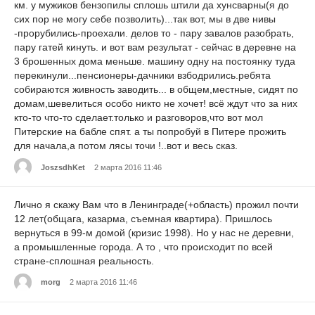
км. у мужиков бензопилы сплошь штили да хунсварны(я до
сих пор не могу себе позволить)...так вот, мы в две нивы
-прорубились-проехали. делов то - пару завалов разобрать,
пару гатей кинуть. и вот вам результат - сейчас в деревне на
3 брошенных дома меньше. машину одну на постоянку туда
перекинули...пенсионеры-дачники взбодрились.ребята
собираются живность заводить... в общем,местные, сидят по
домам,шевелиться особо никто не хочет! всё ждут что за них
кто-то что-то сделает.только и разговоров,что вот мол
Питерские на бабле спят. а ты попробуй в Питере прожить
для начала,а потом лясы точи !..вот и весь сказ.
JoszsdhKet
2 марта 2016 11:46
Лично я скажу Вам что в Ленинграде(+область) прожил почти
12 лет(общага, казарма, съемная квартира). Пришлось
вернуться в 99-м домой (кризис 1998). Но у нас не деревни,
а промышленные города. А то , что происходит по всей
стране-сплошная реальность.
morg
2 марта 2016 11:46