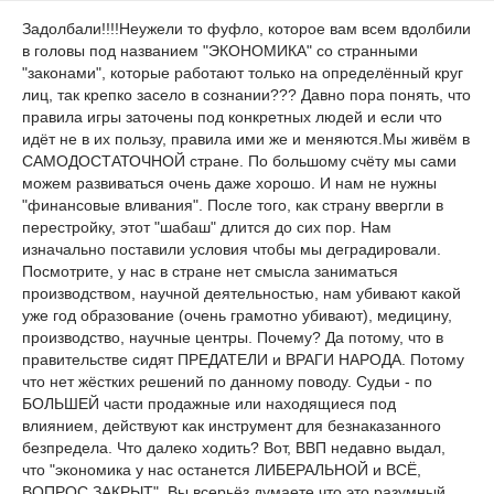
Задолбали!!!!Неужели то фуфло, которое вам всем вдолбили
в головы под названием "ЭКОНОМИКА" со странными
"законами", которые работают только на определённый круг
лиц, так крепко засело в сознании??? Давно пора понять, что
правила игры заточены под конкретных людей и если что
идёт не в их пользу, правила ими же и меняются.Мы живём в
САМОДОСТАТОЧНОЙ стране. По большому счёту мы сами
можем развиваться очень даже хорошо. И нам не нужны
"финансовые вливания". После того, как страну ввергли в
перестройку, этот "шабаш" длится до сих пор. Нам
изначально поставили условия чтобы мы деградировали.
Посмотрите, у нас в стране нет смысла заниматься
производством, научной деятельностью, нам убивают какой
уже год образование (очень грамотно убивают), медицину,
производство, научные центры. Почему? Да потому, что в
правительстве сидят ПРЕДАТЕЛИ и ВРАГИ НАРОДА. Потому
что нет жёстких решений по данному поводу. Судьи - по
БОЛЬШЕЙ части продажные или находящиеся под
влиянием, действуют как инструмент для безнаказанного
безпредела. Что далеко ходить? Вот, ВВП недавно выдал,
что "экономика у нас останется ЛИБЕРАЛЬНОЙ и ВСЁ,
ВОПРОС ЗАКРЫТ". Вы всерьёз думаете что это разумный