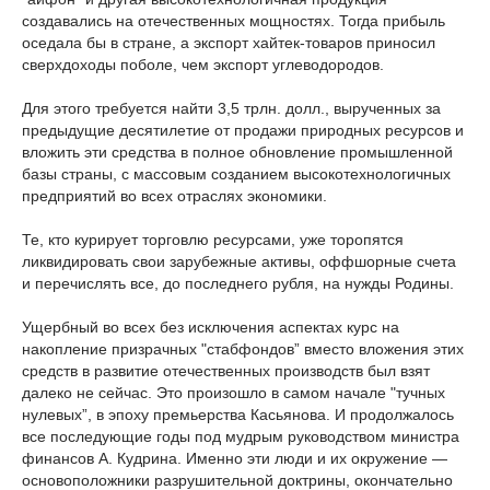
создавались на отечественных мощностях. Тогда прибыль
оседала бы в стране, а экспорт хайтек-товаров приносил
сверхдоходы поболе, чем экспорт углеводородов.
Для этого требуется найти 3,5 трлн. долл., вырученных за
предыдущие десятилетие от продажи природных ресурсов и
вложить эти средства в полное обновление промышленной
базы страны, с массовым созданием высокотехнологичных
предприятий во всех отраслях экономики.
Те, кто курирует торговлю ресурсами, уже торопятся
ликвидировать свои зарубежные активы, оффшорные счета
и перечислять все, до последнего рубля, на нужды Родины.
Ущербный во всех без исключения аспектах курс на
накопление призрачных "стабфондов” вместо вложения этих
средств в развитие отечественных производств был взят
далеко не сейчас. Это произошло в самом начале "тучных
нулевых”, в эпоху премьерства Касьянова. И продолжалось
все последующие годы под мудрым руководством министра
финансов А. Кудрина. Именно эти люди и их окружение —
основоположники разрушительной доктрины, окончательно