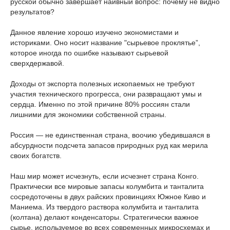
русской обычно завершает наивный вопрос: почему не видно
результатов?
Данное явление хорошо изучено экономистами и
историками. Оно носит название "сырьевое проклятье”,
которое иногда по ошибке называют сырьевой
сверхдержавой.
Доходы от экспорта полезных ископаемых не требуют
участия технического прогресса, они развращают умы и
сердца. Именно по этой причине 80% россиян стали
лишними для экономики собственной страны.
Россия — не единственная страна, воочию убедившаяся в
абсурдности подсчета запасов природных руд как мерила
своих богатств.
Наш мир может исчезнуть, если исчезнет страна Конго.
Практически все мировые запасы колумбита и танталита
сосредоточены в двух райских провинциях Южное Киво и
Маниема. Из твердого раствора колумбита и танталита
(колтана) делают конденсаторы. Стратегически важное
сырье, используемое во всех современных микросхемах и