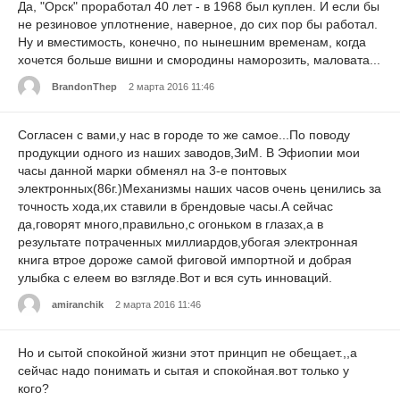
Да, "Орск" проработал 40 лет - в 1968 был куплен. И если бы
не резиновое уплотнение, наверное, до сих пор бы работал.
Ну и вместимость, конечно, по нынешним временам, когда
хочется больше вишни и смородины наморозить, маловата...
BrandonThep
2 марта 2016 11:46
Согласен с вами,у нас в городе то же самое...По поводу
продукции одного из наших заводов,ЗиМ. В Эфиопии мои
часы данной марки обменял на 3-е понтовых
электронных(86г.)Механизмы наших часов очень ценились за
точность хода,их ставили в брендовые часы.А сейчас
да,говорят много,правильно,с огоньком в глазах,а в
результате потраченных миллиардов,убогая электронная
книга втрое дороже самой фиговой импортной и добрая
улыбка с елеем во взгляде.Вот и вся суть инноваций.
amiranchik
2 марта 2016 11:46
Но и сытой спокойной жизни этот принцип не обещает.,,а
сейчас надо понимать и сытая и спокойная.вот только у
кого?