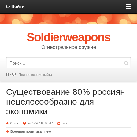
Войти
Soldierweapons
Огнестрельное оружие
Полная версия сайта
Существование 80% россиян
нецелесообразно для
экономики
Лось
2-03-2016, 10:47
577
Военная политика
/
new