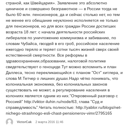
страной, как Швейцария». Заявление это абсолютно
циничное и совершено безграмотное — в России тогда не
было 60 млн. пенсионеров, да и сейчас столько нет, но тем
не менее его обещание неуклонно исполняется не только
для пенсионеров, но для всех граждан России достигших
возраста 18 лет: с начала деятельности российских
либералов по уничтожению коммунизма и забиванию, по
словам Чубайса, гвоздей в его гроб, российское население
ежегодно теряло и теряет сотни тысяч жизней сверх своей
естественной смертности. Все реформы в
здравоохранении,образовании, налоговой политике
свидетельствуют о геноциде.Тут можно вспомнить и план
Даллеса, тесно перекликающийся с планом "Ост" хитлера, и
слова М.Тетчер о лишних душах.Надо чётко понимать, что
колониальная экономика, без колониальных законов
существовать не может, а регулирование населения в
колониях является одним из них."Откровенный разговор с
Россией" http://viktor-iluhin.ru/node/63, глава "Суд и
справедливость".Читать полностью: http://yablor.ru/blogs/net-
nichego-strashnogo-esli-chast-pensionerov-vimr/2795165
VictorCak
2 марта 2016 11:46