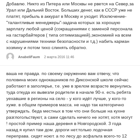
Добавлю. Никто из Питера или Москвы не рвется на Север,за
Урал или Дальний Восток. Больших денег, как в СССР уже не
платят, прибыль в аккурат в Москву и уходит. Исключение-
"талантливые менеджеры"-задача которых за хорошую
зарплату любой ценой (сокращениями с заменой персонала
на гастарбайтеров ( типа оптимизацией),экономией на всем
с нарушениями техники безопасности и т.д.) набить карман
хозяину и потом тихо слинять обратно.
AnabeliFaum
2 марта 2016 11:46
ваша не правда. по своему окружению вам отвечу, что
половина моих однокашников по Диксонской школе сейчас
работают в заполярье, т.е. уже в зрелом возрасте вернулись
туда откуда их вывезли родители в начале 90-х. есть ребята
уехавшие в регионы на село - у кого идёт лучше, у кого-то
хуже. в общем примеров масса. не надо так категорично
утверждать. беда местных в том что они больше на кухне
разглогольствуют, а сами сделать ничего не хотят, хотя могут
! простой пример наша деревня в Новгородской. 3 года
назад я купил там дом. дороги нет.только лодочная
переправа. сидят ноют. а по лесу до асфальта всего-то 12