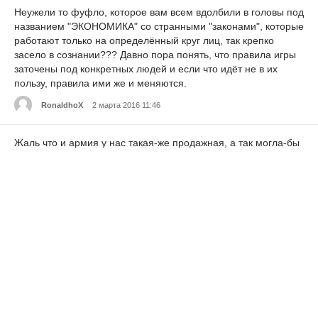
Неужели то фуфло, которое вам всем вдолбили в головы под
названием "ЭКОНОМИКА" со странными "законами", которые
работают только на определённый круг лиц, так крепко
засело в сознании??? Давно пора понять, что правила игры
заточены под конкретных людей и если что идёт не в их
пользу, правила ими же и меняются.
RonaldhoX
2 марта 2016 11:46
Жаль что и армия у нас такая-же продажная, а так могла-бы
осуществить государственный переворот в пользу России.
Никаких майданов и минимум крови.
CharlesMoniok
2 марта 2016 11:46
Цитата: ФАНТОМ-АС
CharlesRet
2 марта 2016 11:46
Цитата: андрей юрьевич
diceCellAleds
2 марта 2016 11:46