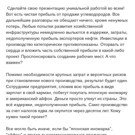
Сделайте свою презентацию уникальной работой во всем!
Вот есть чистая прибыль от продажи углеводородов. Все
дальнейшие разговоры не обещают ничего, кроме ненужных
потерь. Любые попытки развития хозяйственной
инфраструктуры немедленно выльются в издержки, затраты,
недополученную прибыль экспортеров нефти. Инвестиции в
производство категорически противопоказаны. Оторвать от
сердца и вложить часть собственной прибыли в какой-либо
проект. Проспонсировать создание рабочих мест. А что
взамен?
Помимо необходимости крупных затрат и вероятных рисков
при становлении нового производства, результат будет один.
Сотрудники предприятия, сложив всю прибыль в виде
зарплат в свой карман, побегут покупать японскую иномарку
и американский айфон. Деньги просто утекут из страны. Это
всё издержки, недополученная прибыль. Само производство
за счет налогов едва ли окупится через десяток лет. Кому
нужен такой проект?
Все могло быть иначе, если бы "японская иномарка”,
"айфон” и другая высокотехнологичная продукция