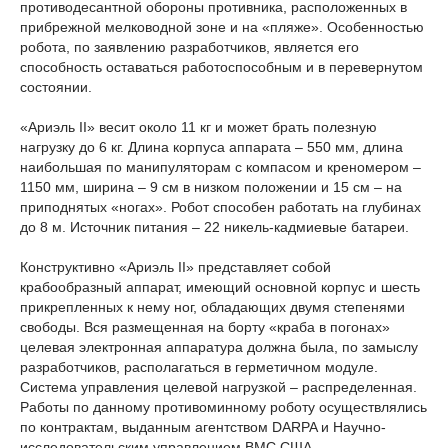
противодесантной обороны противника, расположенных в
прибрежной мелководной зоне и на «пляже». Особенностью
робота, по заявлению разработчиков, является его
способность оставаться работоспособным и в перевернутом
состоянии.
«Ариэль II» весит около 11 кг и может брать полезную
нагрузку до 6 кг. Длина корпуса аппарата – 550 мм, длина
наибольшая по манипуляторам с компасом и креномером –
1150 мм, ширина – 9 см в низком положении и 15 см – на
приподнятых «ногах». Робот способен работать на глубинах
до 8 м. Источник питания – 22 никель-кадмиевые батареи.
Конструктивно «Ариэль II» представляет собой
крабообразный аппарат, имеющий основной корпус и шесть
прикрепленных к нему ног, обладающих двумя степенями
свободы. Вся размещенная на борту «краба в погонах»
целевая электронная аппаратура должна была, по замыслу
разработчиков, располагаться в герметичном модуле.
Система управления целевой нагрузкой – распределенная.
Работы по данному противоминному роботу осуществлялись
по контрактам, выданным агентством DARPA и Научно-
исследовательским управлением ВМС США.