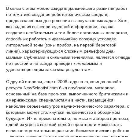
В связи с этим можно ожидать дальнейшего развития работ
по тематике создания робототехнических средств,
предназначенных для решения вышеуказанных задач. Хотя,
как видно из вышеприведенной информации, задача
создания необитаемых и тем более автономных аппаратов,
способных работать в чрезвычайно сложных условиях
литоральной зоны (зоны прибоя, на первой береговой
линии), характеризующихся сложным рельефом дна,
малыми глубинами и сильными течениями, является отнюдь
не простой и не всегда приводит к желаемым и
удовлетворяющим заказчика результатам.
С другой стороны, еще в 2008 году на страницах онлайн-
ресурса NewScientist.com был опубликован материал,
основанный на базе прогноза, выполненного британскими и
американскими специалистами в части, касающейся
наиболее серьезных угроз научно-технического характера, с
которыми может столкнуться человечество в обозримом
будущем. И что примечательно, по мысли авторов прогноза,
одной из угроз с высокой долей вероятности может стать
излишне стремительное развитие биомиметических роботов
– систем, созданных на основе заимствования тех или иных