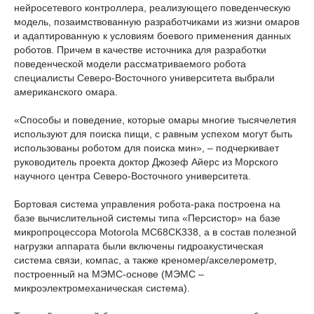
нейросетевого контроллера, реализующего поведенческую
модель, позаимствованную разработчиками из жизни омаров
и адаптированную к условиям боевого применения данных
роботов. Причем в качестве источника для разработки
поведенческой модели рассматриваемого робота
специалисты Северо-Восточного университета выбрали
американского омара.
«Способы и поведение, которые омары многие тысячелетия
используют для поиска пищи, с равным успехом могут быть
использованы роботом для поиска мин», – подчеркивает
руководитель проекта доктор Джозеф Айерс из Морского
научного центра Северо-Восточного университета.
Бортовая система управления робота-рака построена на
базе вычислительной системы типа «Персистор» на базе
микропроцессора Motorola МС68CK338, а в состав полезной
нагрузки аппарата были включены гидроакустическая
система связи, компас, а также креномер/акселерометр,
построенный на МЭМС-основе (МЭМС –
микроэлектромеханическая система).