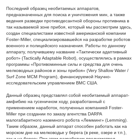
Последний образец необитаемых аппаратов,
предназначенных для поиска и уничтожения мин, а также
ведения разведки противодесантной обороны противника в
так называемой зоне прибоя, который мы рассмотрим здесь,
создан специалистами известной американской компании
Foster-Miller, специализировавшейся на разработке роботов
военного и полицейского назначения. Работы по данному
аппарату, получившему название «Тактически адаптивный
робот» (Tactically Adaptable Robot), осуществлялись в рамках
программы «Противоминные силы и средства для очень
мелководных районов и зоны прибоя» (Very Shallow Water /
Surf Zone MCM Program), финансируемой Научно-
исследовательским управлением ВМС США.
Данный образец представлял собой необитаемый аппарат-
амфибию на гусеничном ходу, разработанный с
применением наработок, полученных компанией Foster-
Miller при создании по заказу агентства DARPA
малогабаритного наземного робота «Лемминг» (Lemming).
Таким образом, данный аппарат способен работать как на
морском дне на мелководье у берега (в реке, озере и т.п.),
так и на берегу. При этом разработчик предусмотрел