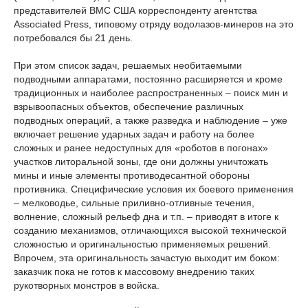
представителей ВМС США корреспонденту агентства
Associated Press, типовому отряду водолазов-минеров на это
потребовался бы 21 день.
При этом список задач, решаемых необитаемыми
подводными аппаратами, постоянно расширяется и кроме
традиционных и наиболее распространенных – поиск мин и
взрывоопасных объектов, обеспечение различных
подводных операций, а также разведка и наблюдение – уже
включает решение ударных задач и работу на более
сложных и ранее недоступных для «роботов в погонах»
участков литоральной зоны, где они должны уничтожать
мины и иные элементы противодесантной обороны
противника. Специфические условия их боевого применения
– мелководье, сильные приливно-отливные течения,
волнение, сложный рельеф дна и т.п. – приводят в итоге к
созданию механизмов, отличающихся высокой технической
сложностью и оригинальностью применяемых решений.
Впрочем, эта оригинальность зачастую выходит им боком:
заказчик пока не готов к массовому внедрению таких
рукотворных монстров в войска.