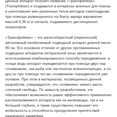
Данный аппарат получил название «Трансфибиан»
(Transphibian) и создавался в интересах военных для поиска
и уничтожения мин различных типов методом самоподрыва
при помощи размещенного на борту заряда взрывчатки
массой 6,35 кг и сигнала, подаваемого дистанционно
оператором.
«Трансфибиан» – это малогабаритный (переносной)
автономный необитаемый подводный аппарат длиной около
90 см. Его основное отличие от других противоминных
подводных аппаратов литоральной зоны заключается в
использовании комбинированного способа передвижения: в
толще воды аппарат передвигается при помощи двух пар
«плавников», как рыба или ластоногое млекопитающее, а по
дну он при помощи тех же «плавников» передвигается уже
ползком. При этом в материалах, посвященных данной
разработке, утверждается, что «плавники» имеют шесть
степеней свободы. По замыслу разработчиков, это
обеспечивает возможность равно эффективного применения
рассматриваемого аппарата как на мелководье, так и на
большой глубине, а также существенно повышает его
мобильность и способность преодоления препятствий
различного характера.