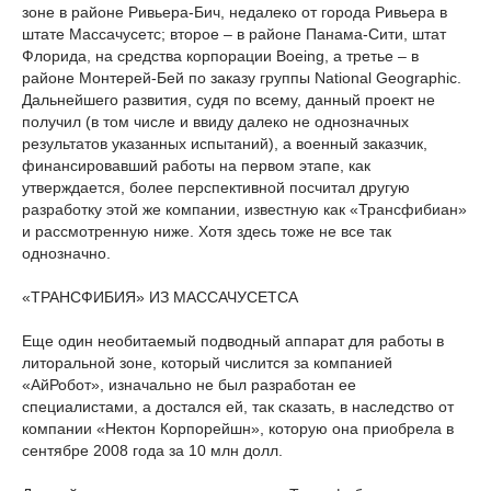
зоне в районе Ривьера-Бич, недалеко от города Ривьера в
штате Массачусетс; второе – в районе Панама-Сити, штат
Флорида, на средства корпорации Boeing, а третье – в
районе Монтерей-Бей по заказу группы National Geographic.
Дальнейшего развития, судя по всему, данный проект не
получил (в том числе и ввиду далеко не однозначных
результатов указанных испытаний), а военный заказчик,
финансировавший работы на первом этапе, как
утверждается, более перспективной посчитал другую
разработку этой же компании, известную как «Трансфибиан»
и рассмотренную ниже. Хотя здесь тоже не все так
однозначно.
«ТРАНСФИБИЯ» ИЗ МАССАЧУСЕТСА
Еще один необитаемый подводный аппарат для работы в
литоральной зоне, который числится за компанией
«АйРобот», изначально не был разработан ее
специалистами, а достался ей, так сказать, в наследство от
компании «Нектон Корпорейшн», которую она приобрела в
сентябре 2008 года за 10 млн долл.