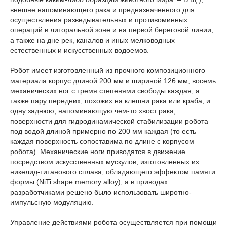
внешне напоминающего рака и предназначенного для
осуществления разведывательных и противоминных
операций в литоральной зоне и на первой береговой линии,
а также на дне рек, каналов и иных мелководных
естественных и искусственных водоемов.
Робот имеет изготовленный из прочного композиционного
материала корпус длиной 200 мм и шириной 126 мм, восемь
механических ног с тремя степенями свободы каждая, а
также пару передних, похожих на клешни рака или краба, и
одну заднюю, напоминающую чем-то хвост рака,
поверхности для гидродинамической стабилизации робота
под водой длиной примерно по 200 мм каждая (то есть
каждая поверхность сопоставима по длине с корпусом
робота). Механические ноги приводятся в движение
посредством искусственных мускулов, изготовленных из
никелид-титанового сплава, обладающего эффектом памяти
формы (NiTi shape memory alloy), а в приводах
разработчиками решено было использовать широтно-
импульсную модуляцию.
Управление действиями робота осуществляется при помощи