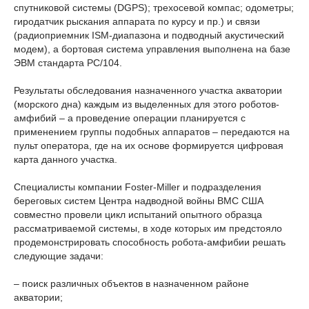
спутниковой системы (DGPS); трехосевой компас; одометры;
гиродатчик рыскания аппарата по курсу и пр.) и связи
(радиоприемник ISM-диапазона и подводный акустический
модем), а бортовая система управления выполнена на базе
ЭВМ стандарта РС/104.
Результаты обследования назначенного участка акватории
(морского дна) каждым из выделенных для этого роботов-
амфибий – а проведение операции планируется с
применением группы подобных аппаратов – передаются на
пульт оператора, где на их основе формируется цифровая
карта данного участка.
Специалисты компании Foster-Miller и подразделения
береговых систем Центра надводной войны ВМС США
совместно провели цикл испытаний опытного образца
рассматриваемой системы, в ходе которых им предстояло
продемонстрировать способность робота-амфибии решать
следующие задачи:
– поиск различных объектов в назначенном районе
акватории;