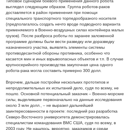
Типовой сценарий боевого применения данного робота
выглядел следующим образом. Группа роботов-раков
доставляется в район применения при помощи
специального транспортного торпедообразного носителя
(предполагалось создать нечто вроде подводного варианта
применяемого в Военно-воздушных силах контейнера малых
грузов). После разброса роботы по заранее заложенной
программе должны были вести разведку или доразведку
назначенного участка, выявлять элементы системы
противодесантной обороны противника, особенно что
касается мин и иных взрывоопасных объектов и т.п. В случае
крупносерийного производства закупочная цена одного
робота-рака могла составить примерно 300 долл.
Впрочем, дальше постройки нескольких прототипов и
непродолжительных их испытаний дело, судя по всему, не
пошло. Основной потенциальный заказчик – Военно-морские
силы, выделившие первоначально на данные исследования
около 3 млн долл., – не выразил дальнейшей
заинтересованности в проекте: последний раз разработка
Северо-Восточного университета демонстрировалась
специалистам командования ВМС США, судя по всему, в
2003 году. Не нашлось, вероятно, заказчиков и среди