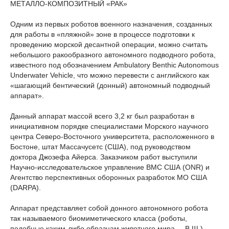
МЕТАЛЛО-КОМПОЗИТНЫЙ «РАК»
Одним из первых роботов военного назначения, созданных
для работы в «пляжной» зоне в процессе подготовки к
проведению морской десантной операции, можно считать
небольшого ракообразного автономного подводного робота,
известного под обозначением Ambulatory Benthic Autonomous
Underwater Vehicle, что можно перевести с английского как
«шагающий бентический (донный) автономный подводный
аппарат».
Данный аппарат массой всего 3,2 кг был разработан в
инициативном порядке специалистами Морского научного
центра Северо-Восточного университета, расположенного в
Бостоне, штат Массачусетс (США), под руководством
доктора Джозефа Айерса. Заказчиком работ выступили
Научно-исследовательское управление ВМС США (ONR) и
Агентство перспективных оборонных разработок МО США
(DARPA).
Аппарат представляет собой донного автономного робота
так называемого биомиметического класса (роботы,
подобные каким-либо образцам животного мира. – В.Щ.),