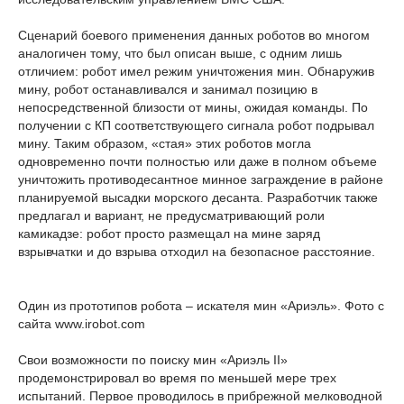
Сценарий боевого применения данных роботов во многом
аналогичен тому, что был описан выше, с одним лишь
отличием: робот имел режим уничтожения мин. Обнаружив
мину, робот останавливался и занимал позицию в
непосредственной близости от мины, ожидая команды. По
получении с КП соответствующего сигнала робот подрывал
мину. Таким образом, «стая» этих роботов могла
одновременно почти полностью или даже в полном объеме
уничтожить противодесантное минное заграждение в районе
планируемой высадки морского десанта. Разработчик также
предлагал и вариант, не предусматривающий роли
камикадзе: робот просто размещал на мине заряд
взрывчатки и до взрыва отходил на безопасное расстояние.
Один из прототипов робота – искателя мин «Ариэль». Фото с
сайта www.irobot.com
Свои возможности по поиску мин «Ариэль II»
продемонстрировал во время по меньшей мере трех
испытаний. Первое проводилось в прибрежной мелководной