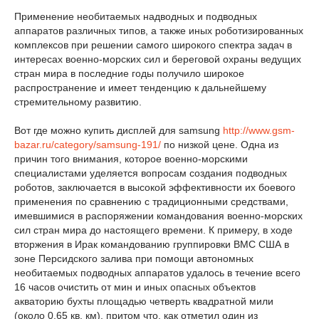
Применение необитаемых надводных и подводных
аппаратов различных типов, а также иных роботизированных
комплексов при решении самого широкого спектра задач в
интересах военно-морских сил и береговой охраны ведущих
стран мира в последние годы получило широкое
распространение и имеет тенденцию к дальнейшему
стремительному развитию.
Вот где можно купить дисплей для samsung
http://www.gsm-
bazar.ru/category/samsung-191/
по низкой цене. Одна из
причин того внимания, которое военно-морскими
специалистами уделяется вопросам создания подводных
роботов, заключается в высокой эффективности их боевого
применения по сравнению с традиционными средствами,
имевшимися в распоряжении командования военно-морских
сил стран мира до настоящего времени. К примеру, в ходе
вторжения в Ирак командованию группировки ВМС США в
зоне Персидского залива при помощи автономных
необитаемых подводных аппаратов удалось в течение всего
16 часов очистить от мин и иных опасных объектов
акваторию бухты площадью четверть квадратной мили
(около 0,65 кв. км), притом что, как отметил один из