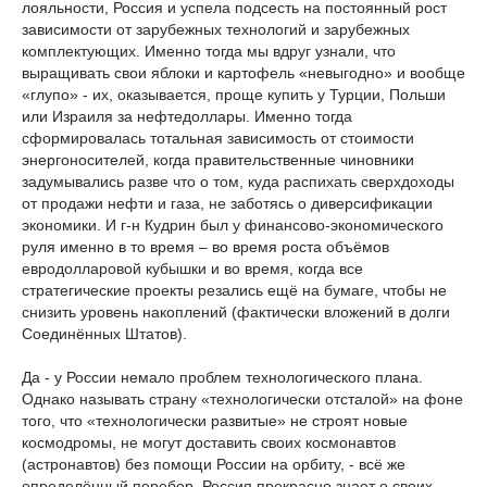
лояльности, Россия и успела подсесть на постоянный рост
зависимости от зарубежных технологий и зарубежных
комплектующих. Именно тогда мы вдруг узнали, что
выращивать свои яблоки и картофель «невыгодно» и вообще
«глупо» - их, оказывается, проще купить у Турции, Польши
или Израиля за нефтедоллары. Именно тогда
сформировалась тотальная зависимость от стоимости
энергоносителей, когда правительственные чиновники
задумывались разве что о том, куда распихать сверхдоходы
от продажи нефти и газа, не заботясь о диверсификации
экономики. И г-н Кудрин был у финансово-экономического
руля именно в то время – во время роста объёмов
евродолларовой кубышки и во время, когда все
стратегические проекты резались ещё на бумаге, чтобы не
снизить уровень накоплений (фактически вложений в долги
Соединённых Штатов).
Да - у России немало проблем технологического плана.
Однако называть страну «технологически отсталой» на фоне
того, что «технологически развитые» не строят новые
космодромы, не могут доставить своих космонавтов
(астронавтов) без помощи России на орбиту, - всё же
определённый перебор. Россия прекрасно знает о своих