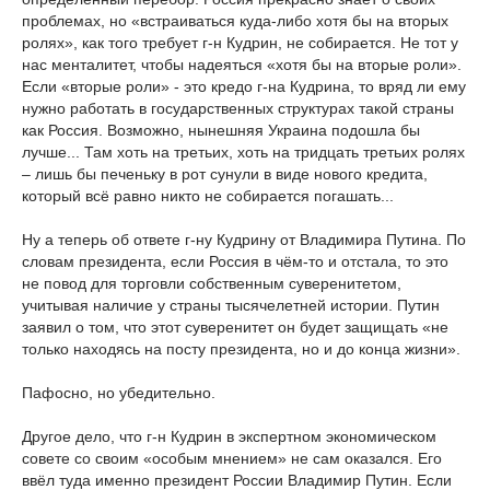
проблемах, но «встраиваться куда-либо хотя бы на вторых
ролях», как того требует г-н Кудрин, не собирается. Не тот у
нас менталитет, чтобы надеяться «хотя бы на вторые роли».
Если «вторые роли» - это кредо г-на Кудрина, то вряд ли ему
нужно работать в государственных структурах такой страны
как Россия. Возможно, нынешняя Украина подошла бы
лучше... Там хоть на третьих, хоть на тридцать третьих ролях
– лишь бы печеньку в рот сунули в виде нового кредита,
который всё равно никто не собирается погашать...
Ну а теперь об ответе г-ну Кудрину от Владимира Путина. По
словам президента, если Россия в чём-то и отстала, то это
не повод для торговли собственным суверенитетом,
учитывая наличие у страны тысячелетней истории. Путин
заявил о том, что этот суверенитет он будет защищать «не
только находясь на посту президента, но и до конца жизни».
Пафосно, но убедительно.
Другое дело, что г-н Кудрин в экспертном экономическом
совете со своим «особым мнением» не сам оказался. Его
ввёл туда именно президент России Владимир Путин. Если