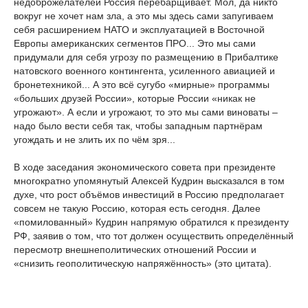
недоброжелателей Россия перебарщивает. Мол, да никто
вокруг не хочет нам зла, а это мы здесь сами запугиваем
себя расширением НАТО и эксплуатацией в Восточной
Европы американских сегментов ПРО... Это мы сами
придумали для себя угрозу по размещению в Прибалтике
натовского военного контингента, усиленного авиацией и
бронетехникой... А это всё сугубо «мирные» программы
«больших друзей России», которые России «никак не
угрожают». А если и угрожают, то это мы сами виноваты –
надо было вести себя так, чтобы западным партнёрам
угождать и не злить их по чём зря...
В ходе заседания экономического совета при президенте
многократно упомянутый Алексей Кудрин высказался в том
духе, что рост объёмов инвестиций в Россию предполагает
совсем не такую Россию, которая есть сегодня. Далее
«помилованный» Кудрин напрямую обратился к президенту
РФ, заявив о том, что тот должен осуществить определённый
пересмотр внешнеполитических отношений России и
«снизить геополитическую напряжённость» (это цитата).