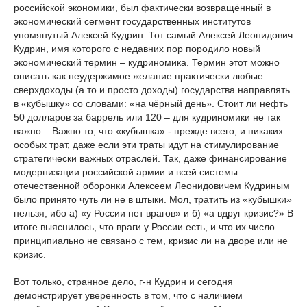
российской экономики, был фактически возвращённый в
экономический сегмент государственных институтов
упомянутый Алексей Кудрин. Тот самый Алексей Леонидович
Кудрин, имя которого с недавних пор породило новый
экономический термин – кудриномика. Термин этот можно
описать как неудержимое желание практически любые
сверхдоходы (а то и просто доходы) государства направлять
в «кубышку» со словами: «на чёрный день». Стоит ли нефть
50 долларов за баррель или 120 – для кудриномики не так
важно... Важно то, что «кубышка» - прежде всего, и никаких
особых трат, даже если эти траты идут на стимулирование
стратегически важных отраслей. Так, даже финансирование
модернизации российской армии и всей системы
отечественной оборонки Алексеем Леонидовичем Кудриным
было принято чуть ли не в штыки. Мол, тратить из «кубышки»
нельзя, ибо а) «у России нет врагов» и б) «а вдруг кризис?» В
итоге выяснилось, что враги у России есть, и что их число
принципиально не связано с тем, кризис ли на дворе или не
кризис.
Вот только, странное дело, г-н Кудрин и сегодня
демонстрирует уверенность в том, что с наличием