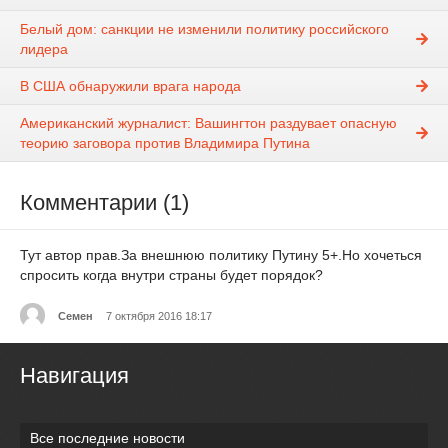
Белый дом: санкции не изменили политику российского
лидера
В США обнаружили врага народа
Американский журналист: Вашингтон раздувает опасную
теорию заговора против Владимира Путина
Комментарии (1)
Тут автор прав.За внешнюю политику Путину 5+.Но хочеться
спросить когда внутри страны будет порядок?
Семен
7 октября 2016 18:17
Навигация
Все последние новости