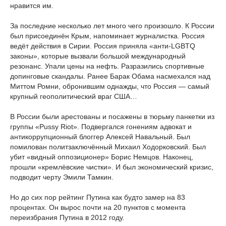
нравится им.
За последние несколько лет много чего произошло. К России
был присоединён Крым, напоминает журналистка. Россия
ведёт действия в Сирии. Россия приняла «анти-LGBTQ
законы», которые вызвали большой международный
резонанс. Упали цены на нефть. Разразились спортивные
допинговые скандалы. Ранее Барак Обама насмехался над
Миттом Ромни, обронившим однажды, что Россия — самый
крупный геополитический враг США…
В России были арестованы и посажены в тюрьму панкетки из
группы «Pussy Riot». Подвергался гонениям адвокат и
антикоррупционный блоггер Алексей Навальный. Был
помилован политзаключённый Михаил Ходорковский. Был
убит «видный оппозиционер» Борис Немцов. Наконец,
прошли «кремлёвские чистки». И был экономический кризис,
подводит черту Эмили Тамкин.
Но до сих пор рейтинг Путина как будто замер на 83
процентах. Он вырос почти на 20 пунктов с момента
переизбрания Путина в 2012 году.