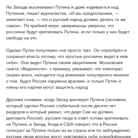
На Западе высмеивают Путина и даже издеваются над
Путиным, пишет журналистка. «И мы предполагаем, —
замечает она, — что и русский народ должен делать то же
самое». По крайней мере, американцы уверены, что
россияне будут критиковать Путина, если только у них будет
свобода на это.
Однако Путин популярен «не просто так». Он «приобрёл и
сохранил власть потому, что простые россияне видят в нём
себя». Они видят Путина своим защитником. Московская
газета «Ведомости», к примеру, указывает, что электорат,
скорее всего, находится под влиянием популярного мнения
о том, будто Россия окружена врагами, и только Путин и
члены его партии могут защитить народ.
Другими словами, когда Запад критикует Путина (человека,
который сделал Россию стабильной после десяти лет
раздоров и который указал, что дядя Сэм не должен
диктовать России), русские люди в ответ готовы критиковать
не Путина, а Запад. Когда в США говорят, что в России
голосуют за Путина только из-за страха или по заблуждению,
русские люди вполне могут чувствовать себя оскорблёнными