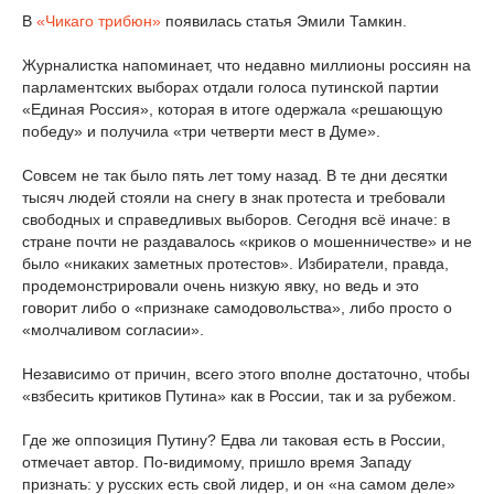
В
«Чикаго трибюн»
появилась статья Эмили Тамкин.
Журналистка напоминает, что недавно миллионы россиян на
парламентских выборах отдали голоса путинской партии
«Единая Россия», которая в итоге одержала «решающую
победу» и получила «три четверти мест в Думе».
Совсем не так было пять лет тому назад. В те дни десятки
тысяч людей стояли на снегу в знак протеста и требовали
свободных и справедливых выборов. Сегодня всё иначе: в
стране почти не раздавалось «криков о мошенничестве» и не
было «никаких заметных протестов». Избиратели, правда,
продемонстрировали очень низкую явку, но ведь и это
говорит либо о «признаке самодовольства», либо просто о
«молчаливом согласии».
Независимо от причин, всего этого вполне достаточно, чтобы
«взбесить критиков Путина» как в России, так и за рубежом.
Где же оппозиция Путину? Едва ли таковая есть в России,
отмечает автор. По-видимому, пришло время Западу
признать: у русских есть свой лидер, и он «на самом деле»