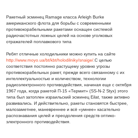
Ракетный эсминец Ramage класса Arleigh Burke
американского флота для борьбы с современными
противокорабельными ракетами оснащен системой
радиочастотных ложных целей на основе уголковых
отражателей поплавкового типа
Ребят отличные холодильники можно купить на сайте
http://www.moyo.ua/bt/kbt/holodilniky/snaige/
.С целью
соответствия постоянно растущему уровню угрозы
противокорабельных ракет, прежде всего связанному с их
интеллектуальностью и количеством, технологии
радиоэлектронного противодействия, начиная еще с октября
1967 года, когда ракетой П-15 «Термит» (SS-N-2 Styx) этого
типа был затоплен израильский эсминец Eilat, также активно
развивались. И действительно, ракеты становятся быстрее,
малозаметнее, маневреннее и всё «умнее» касательно
распознавания целей и преодоления средств оптико-
электронного противодействия.