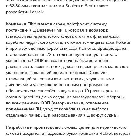
с 62/80-мм ложными целями Sealem и Sealir также
разработки Lacroix.
Компания Elbit имеет в своем портфолио систему
постановки ЛЦ Deseaver Mk II, которая в добавок к
платформам израильского флота стоит на флагманских
кораблях индийского флота, включая эсминцы класса Kolkata
и противолодочные корветы класса Kamorta. Вращающаяся,
стабилизированная 72-ствольная пусковая установка с
уменьшенной ЭПР позволяет очень быстро и точно
развертывать ложные цели, даже во время резких маневров
уклонения. Последний вариант системы Deseaver,
отличающийся новыми компьютерами, улучшенными
дисплеями и усовершенствованным программным
обеспечением, способен запускать до 10 разных ракет-
ложных целей с целью создания многоуровневой обороны
во всех режимах ОЭП (дезориентация, отвлечение
применением ЛЦ, увод от корабля за счет выброса
отдельных пачек ЛЦ и разбрасывания ЛЦ вокруг судна).
Разработка и производство ложных целей для израильского
флота находится в надежных руках компании Rafael, которая