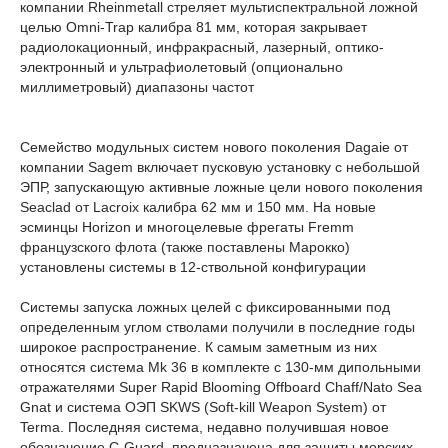
компании Rheinmetall стреляет мультиспектральной ложной
целью Omni-Trap калибра 81 мм, которая закрывает
радиолокационный, инфракрасный, лазерный, оптико-
электронный и ультрафиолетовый (опционально
миллиметровый) диапазоны частот
Семейство модульных систем нового поколения Dagaie от
компании Sagem включает пусковую установку с небольшой
ЭПР, запускающую активные ложные цели нового поколения
Seaclad от Lacroix калибра 62 мм и 150 мм. На новые
эсминцы Horizon и многоцелевые фрегаты Fremm
французского флота (также поставлены Марокко)
установлены системы в 12-ствольной конфигурации
Системы запуска ложных целей с фиксированными под
определенным углом стволами получили в последние годы
широкое распространение. К самым заметным из них
относятся система Mk 36 в комплекте с 130-мм дипольными
отражателями Super Rapid Blooming Offboard Chaff/Nato Sea
Gnat и система ОЭП SKWS (Soft-kill Weapon System) от
Terma. Последняя система, недавно получившая новое
обозначение C-Guard, предназначена для защиты морских