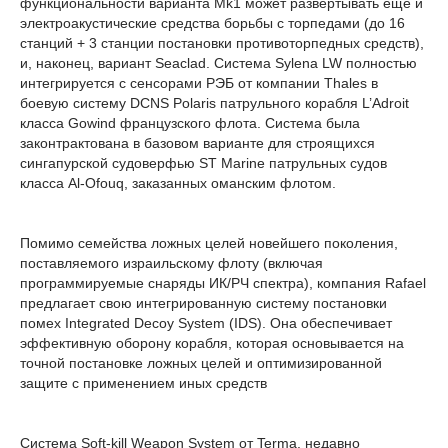
функциональности варианта Mk1 может развертывать еще и
электроакустические средства борьбы с торпедами (до 16
станций + 3 станции постановки противоторпедных средств),
и, наконец, вариант Seaclad. Система Sylena LW полностью
интегрируется с сенсорами РЭБ от компании Thales в
боевую систему DCNS Polaris патрульного корабля L’Adroit
класса Gowind французского флота. Система была
законтрактована в базовом варианте для строящихся
сингапурской судоверфью ST Marine патрульных судов
класса Al-Ofouq, заказанных оманским флотом.
Помимо семейства ложных целей новейшего поколения,
поставляемого израильскому флоту (включая
программируемые снаряды ИК/РЧ спектра), компания Rafael
предлагает свою интегрированную систему постановки
помех Integrated Decoy System (IDS). Она обеспечивает
эффективную оборону корабля, которая основывается на
точной постановке ложных целей и оптимизированной
защите с применением иных средств
Система Soft-kill Weapon System от Terma, недавно