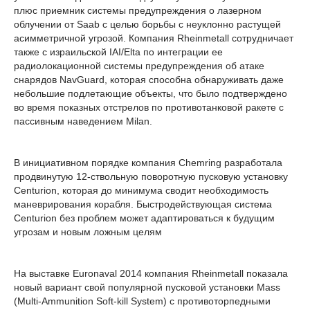
плюс приемник системы предупреждения о лазерном
облучении от Saab с целью борьбы с неуклонно растущей
асимметричной угрозой. Компания Rheinmetall сотрудничает
также с израильской IAI/Elta по интеграции ее
радиолокационной системы предупреждения об атаке
снарядов NavGuard, которая способна обнаруживать даже
небольшие подлетающие объекты, что было подтверждено
во время показных отстрелов по противотанковой ракете с
пассивным наведением Milan.
В инициативном порядке компания Chemring разработала
продвинутую 12-ствольную поворотную пусковую установку
Centurion, которая до минимума сводит необходимость
маневрирования корабля. Быстродействующая система
Centurion без проблем может адаптироваться к будущим
угрозам и новым ложным целям
На выставке Euronaval 2014 компания Rheinmetall показала
новый вариант свой популярной пусковой установки Mass
(Multi-Ammunition Soft-kill System) с противоторпедными