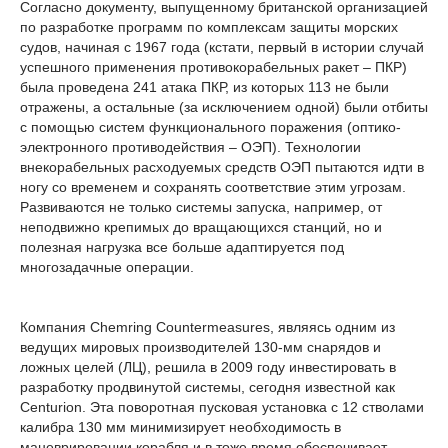
Согласно документу, выпущенному британской организацией
по разработке программ по комплексам защиты морских
судов, начиная с 1967 года (кстати, первый в истории случай
успешного применения противокорабельных ракет – ПКР)
была проведена 241 атака ПКР, из которых 113 не были
отражены, а остальные (за исключением одной) были отбиты
с помощью систем функционального поражения (оптико-
электронного противодействия – ОЭП). Технологии
внекорабельных расходуемых средств ОЭП пытаются идти в
ногу со временем и сохранять соответствие этим угрозам.
Развиваются не только системы запуска, например, от
неподвижно крепимых до вращающихся станций, но и
полезная нагрузка все больше адаптируется под
многозадачные операции.
Компания Chemring Countermeasures, являясь одним из
ведущих мировых производителей 130-мм снарядов и
ложных целей (ЛЦ), решила в 2009 году инвестировать в
разработку продвинутой системы, сегодня известной как
Centurion. Эта поворотная пусковая установка с 12 стволами
калибра 130 мм минимизирует необходимость в
маневрировании корабля и в тоже время обеспечивает