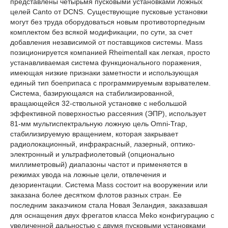
представлены четырьмя пусковыми установками ложных
целей Canto от DCNS. Существующие пусковые установки
могут без труда оборудоваться новым противоторпедным
комплектом без всякой модификации, по сути, за счет
добавления независимой от поставщиков системы. Mass
позиционируется компанией Rheimentall как легкая, просто
устанавливаемая система функционального поражения,
имеющая низкие признаки заметности и использующая
единый тип боеприпаса с программируемым взрывателем.
Система, базирующаяся на стабилизированной,
вращающейся 32-ствольной установке с небольшой
эффективной поверхностью рассеяния (ЭПР), использует
81-мм мультиспектральную ложную цель Omni-Trap,
стабилизируемую вращением, которая закрывает
радиолокационный, инфракрасный, лазерный, оптико-
электронный и ультрафиолетовый (опционально
миллиметровый) диапазоны частот и применяется в
режимах увода на ложные цели, отвлечения и
дезориентации. Система Mass состоит на вооружении или
заказана более десятком флотов разных стран. Ее
последним заказчиком стала Новая Зеландия, заказавшая
для оснащения двух фрегатов класса Meko конфигурацию с
увеличенной дальностью с двумя пусковыми установками