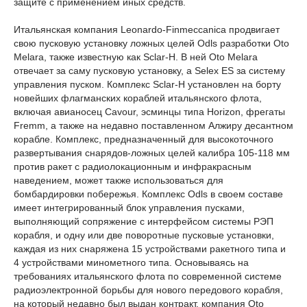
защите с применением иных средств.
Итальянская компания Leonardo-Finmeccanica продвигает
свою пусковую установку ложных целей Odls разработки Oto
Melara, также известную как Sclar-H. В ней Oto Melara
отвечает за саму пусковую установку, а Selex ES за систему
управления пуском. Комплекс Sclar-H установлен на борту
новейших флагманских кораблей итальянского флота,
включая авианосец Cavour, эсминцы типа Horizon, фрегаты
Fremm, а также на недавно поставленном Алжиру десантном
корабле. Комплекс, предназначенный для высокоточного
развертывания снарядов-ложных целей калибра 105-118 мм
против ракет с радиолокационным и инфракрасным
наведением, может также использоваться для
бомбардировки побережья. Комплекс Odls в своем составе
имеет интегрированный блок управления пусками,
выполняющий сопряжение с интерфейсом системы РЭП
корабля, и одну или две поворотные пусковые установки,
каждая из них снаряжена 15 устройствами ракетного типа и
4 устройствами минометного типа. Основываясь на
требованиях итальянского флота по современной системе
радиоэлектронной борьбы для нового передового корабля,
на который недавно был выдан контракт, компания Oto