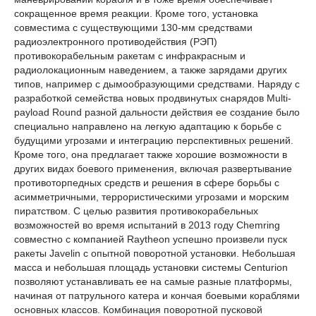
сокращенное время реакции. Кроме того, установка
совместима с существующими 130-мм средствами
радиоэлектронного противодействия (РЭП)
противокорабельным ракетам с инфракрасным и
радиолокационным наведением, а также зарядами других
типов, например с дымообразующими средствами. Наряду с
разработкой семейства новых продвинутых снарядов Multi-
payload Round разной дальности действия ее создание было
специально направлено на легкую адаптацию к борьбе с
будущими угрозами и интеграцию перспективных решений.
Кроме того, она предлагает также хорошие возможности в
других видах боевого применения, включая развертывание
противоторпедных средств и решения в сфере борьбы с
асимметричными, террористическими угрозами и морским
пиратством. С целью развития противокорабельных
возможностей во время испытаний в 2013 году Chemring
совместно с компанией Raytheon успешно произвели пуск
ракеты Javelin с опытной поворотной установки. Небольшая
масса и небольшая площадь установки системы Centurion
позволяют устанавливать ее на самые разные платформы,
начиная от патрульного катера и кончая боевыми кораблями
основных классов. Комбинация поворотной пусковой