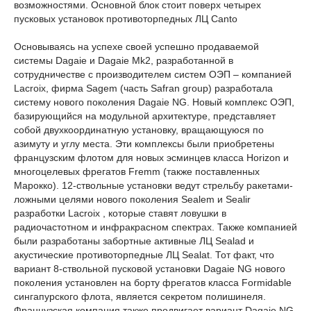
возможностями. Основной блок стоит поверх четырех
пусковых установок противоторпедных ЛЦ Canto
Основываясь на успехе своей успешно продаваемой
системы Dagaie и Dagaie Mk2, разработанной в
сотрудничестве с производителем систем ОЭП – компанией
Lacroix, фирма Sagem (часть Safran group) разработала
систему нового поколения Dagaie NG. Новый комплекс ОЭП,
базирующийся на модульной архитектуре, представляет
собой двухкоординатную установку, вращающуюся по
азимуту и углу места. Эти комплексы были приобретены
французским флотом для новых эсминцев класса Horizon и
многоцелевых фрегатов Fremm (также поставленных
Марокко). 12-ствольные установки ведут стрельбу ракетами-
ложными целями нового поколения Sealem и Sealir
разработки Lacroix , которые ставят ловушки в
радиочастотном и инфракрасном спектрах. Также компанией
были разработаны забортные активные ЛЦ Sealad и
акустические противоторпедные ЛЦ Sealat. Тот факт, что
вариант 8-ствольной пусковой установки Dagaie NG нового
поколения установлен на борту фрегатов класса Formidable
сингапурского флота, является секретом полишинеля.
Французская компания также продвигает вариант Dagaie NG