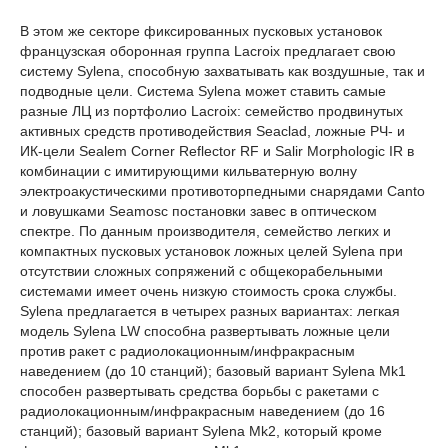
В этом же секторе фиксированных пусковых установок
французская оборонная группа Lacroix предлагает свою
систему Sylena, способную захватывать как воздушные, так и
подводные цели. Система Sylena может ставить самые
разные ЛЦ из портфолио Lacroix: семейство продвинутых
активных средств противодействия Seaclad, ложные РЧ- и
ИК-цели Sealem Corner Reflector RF и Salir Morphologic IR в
комбинации с имитирующими кильватерную волну
электроакустическими противоторпедными снарядами Canto
и ловушками Seamosc постановки завес в оптическом
спектре. По данным производителя, семейство легких и
компактных пусковых установок ложных целей Sylena при
отсутствии сложных сопряжений с общекорабельными
системами имеет очень низкую стоимость срока службы.
Sylena предлагается в четырех разных вариантах: легкая
модель Sylena LW способна развертывать ложные цели
против ракет с радиолокационным/инфракрасным
наведением (до 10 станций); базовый вариант Sylena Mk1
способен развертывать средства борьбы с ракетами с
радиолокационным/инфракрасным наведением (до 16
станций); базовый вариант Sylena Mk2, который кроме