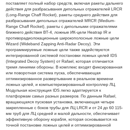
поставляет полный набор средств, включая ракеты дальнего
действия для разбрасывания дипольных отражателей LRCR
(Long-Range Chaff Rocket), ракеты среднего действия для
разбрасывания дипольных отражателей MRCR (Medium-
Range Chaff Rocket), ракеты с дипольными отражателями
ближнего действия BT-4, ложные ИК-цели Heatrap IR и
противорадиолокационные широкополосные ложные цели
Wizard (Wideband Zapping Anti-Radar Decoy). Эти
программируемые ложные цели также задействуются
интегрированной системой постановки ложных целей IDS
(Integrated Decoy System) от Rafael, которая отличается
тремя линиями обороны. В комплекс входят фиксированная
или поворотная система пуска, обеспечивающая
оптимизированное развертывание в реальном времени
ложных целей, и компьютеризированный контроллер ЛЦ.
Модульная конструкция IDS легко адаптируется к
платформам самых разных размеров. По данным Rafael,
вращающаяся пусковая установка, включающая четыре
закрепленные с боков трубы для ЛЦ LRCR и от 24 до 60 115-
мм труб для ЛЦ средней и малой дальности, обеспечивает
эффективную оборону корабля, которая основывается на
точной постановке ложных целей и оптимизированной