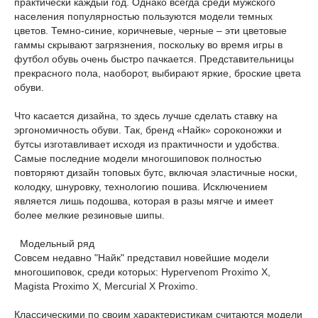
практически каждый год. Однако всегда среди мужского
населения популярностью пользуются модели темных
цветов. Темно-синие, коричневые, черные – эти цветовые
гаммы скрывают загрязнения, поскольку во время игры в
футбол обувь очень быстро пачкается. Представительницы
прекрасного пола, наоборот, выбирают яркие, броские цвета
обуви.
Что касается дизайна, то здесь лучше сделать ставку на
эргономичность обуви. Так, бренд «Найк» сороконожки и
бутсы изготавливает исходя из практичности и удобства.
Самые последние модели многошиповок полностью
повторяют дизайн топовых бутс, включая эластичные носки,
колодку, шнуровку, технологию пошива. Исключением
является лишь подошва, которая в разы мягче и имеет
более мелкие резиновые шипы.
Модельный ряд
Совсем недавно "Найк" представил новейшие модели
многошиповок, среди которых: Hypervenom Proximo X,
Magista Proximo X, Mercurial X Proximo.
Классическими по своим характеристикам считаются модели