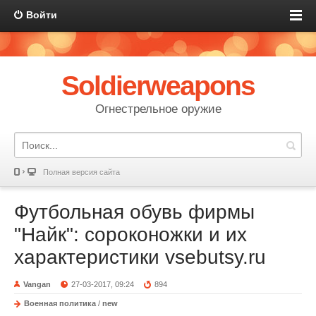
Войти
Soldierweapons
Огнестрельное оружие
Полная версия сайта
Футбольная обувь фирмы
"Найк": сороконожки и их
характеристики vsebutsy.ru
Vangan
27-03-2017, 09:24
894
Военная политика
/
new