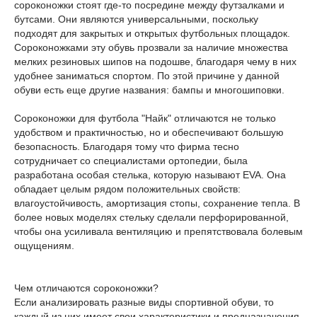
сороконожки стоят где-то посредине между футзалками и
бутсами. Они являются универсальными, поскольку
подходят для закрытых и открытых футбольных площадок.
Сороконожками эту обувь прозвали за наличие множества
мелких резиновых шипов на подошве, благодаря чему в них
удобнее заниматься спортом. По этой причине у данной
обуви есть еще другие названия: бампы и многошиповки.
Сороконожки для футбола "Найк" отличаются не только
удобством и практичностью, но и обеспечивают большую
безопасность. Благодаря тому что фирма тесно
сотрудничает со специалистами ортопедии, была
разработана особая стелька, которую называют EVA. Она
обладает целым рядом положительных свойств:
влагоустойчивость, амортизация стопы, сохранение тепла. В
более новых моделях стельку сделали перфорированной,
чтобы она усиливала вентиляцию и препятствовала болевым
ощущениям.
Чем отличаются сороконожки?
Если анализировать разные виды спортивной обуви, то
каждый из них имеет свои характеристики и предназначения.