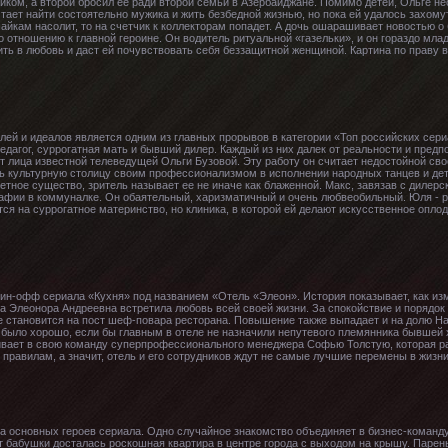
иком, а второй бросил ее ради второй семьи в Азербайджане. Помимо детей, Ольге 
ечтает найти состоятельно мужика и жить безбедной жизнью, но пока ей удалось захом
айкам насолит, то на счетчик к коллекторам попадет. А дочь ошарашивает новостью о
 отношению к главной героине. Он водитель ритуальной «газельки», и он гораздо млад
ть в любовь и даст ей почувствовать себя беззащитной женщиной. Картина по праву в
елей и идеалов является одним из главных прорывов в категории «Топ российских сер
едагог, суррогатная мать и бывший дилер. Каждый из них далек от реальности и предп
т лица известной телеведущей Ольги Бузовой. Эту работу он считает недостойной сво
ь культурную столицу своим профессионализмом в исполнении народных танцев и дет
нетное существо, зритель называет ее не иначе как блаженной. Макс, завязав с диле
мафии в коммуналке. Он обаятельный, харизматичный и очень любвеобильный. Юля - 
тся на суррогатное материнство, но клиника, в которой ей делают искусственное опло
пин-офф сериала «Кухня» под названием «Отель «Элеон». История показывает, как изм
а Элеонора Андреевна встретила любовь всей своей жизни. За спокойствие и порядок в
 становится на пост шеф-повара ресторана. Повышение также выпадает и на долю Наст
 было хорошо, если бы главным в отеле не назначили непутевого племянника бывшей
ивает в свою команду суперпрофессионального менеджера Софью Толстую, которая р
 правилам, а значит, отель и его сотрудников ждут не самые лучшие перемены в жизни
ва основных героев сериала. Одно случайное знакомство объединяет в бизнес-команд
 бабушки досталась роскошная квартира в центре города с выходом на крышу. Парень