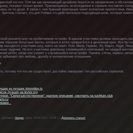
юджетный хостел. Оля же как начинающий дизайнер берется за оформление и обстановк
думку, покажет только время. Присматривать за молодежью в сериале поставлен сосед
алась не по душе. В связи с чем бывший прапорщик чинит всяческие препятствия. Им
 Зритель считает, что для Робака это действительно подходящая роль, которая помогл
уппой реалити-шоу на необитаемом острове. В идеале участники должны проходить ра
им образом бонусные баллы, которые в итоге превратятся в денежный приз. Все бы хо
 где находятся участники шоу, никто не знает. Оля, Мила, Герман, Эл, Марго, Надя, Л
ичные задания. Не все участники довольны сложившейся компанией, но каждый мечтае
ление ребят, когда они узнают о случившейся катастрофе. Паника, слезы, нервоз, неп
не забывают про любовь, дружбу и человеческие отношения.
ть, потому что его не существует, достойно завершает топ российских сериалов.
чших из лучших kinovideo.tv
ок лучших на levtor.org
ерои. "Сверхъестественное": краткое описание, смотреть на tushkan.club
tv.ru
ками...
 | Добавил:
Vangan
| Дата: 30-04-2017, 13:08 | | |
Дополнить статью!