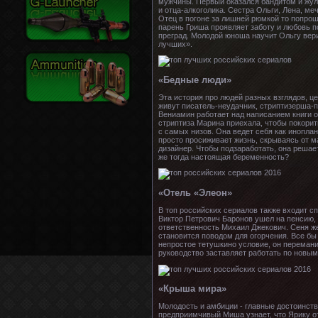
мужчины. Первый оказался бандитом и жул
и отца-алкоголика. Сестра Ольги, Лена, м
Отец в погоне за лишней рюмкой то попрош
парень Гриша проявляет заботу и любовь по
преград. Молодой юноша научит Ольгу вери
лучших».
«Бедные люди»
Эта история про людей разных взглядов, ц
живут писатель-неудачник, стриптизерша-п
Вениамин работает над написанием книги о
стриптиза Марина приехала, чтобы покорит
с самых низов. Она ведет себя как инопла
просто просиживает жизнь, скрываясь от 
дизайнер. Чтобы подзаработать, она решае
же тогда настоящая беременность?
«Отель «Элеон»
В топ российских сериалов также входит с
Виктор Петрович Баронов ушел на пенсию, 
ответственность Михаил Джекович. Сеня же
становится поводом для огорчения. Все бы
непростое тетушкино условие, он переман
руководство заставляет работать по новым
«Крыша мира»
Молодость и амбиции - главные достоинст
предприимчивый Миша узнает, что Ярику от