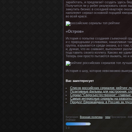
заработать, и предлагает создать здесь б
Получится ли у ребят реализовать свою за
замутить бизнес в соседней квартире оказ
наполняет сериал основной порцией юмора.
во всей красе.
«Остров»
История о попытке создания съемочной гр
и с природными условиями, накапливая так
группа, взрывается среди океана, а о том,
и, думая, что их снимают, выполняют разл
подставить своего коллегу. Каково же удив
Теперь они просто пытаются выжить, но и 
История о шоу, которое невозможно выигра
Вас заинтересует
Список российских сериалов: рейтинг лу
Позитивные фильмы для настроения: спис
Сериал "Сверхъестественное": главные г
Самые интересные сериалы на seasonvar
Продукт Евромайдана: в Россию за труси
Категория:
Военная политика
/
new
|Просмотров: 444
Рейтинг:
1
0