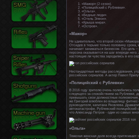
«Мажор» (2 сезон).
«Полицейский с Рублевки».
«Ольга».
«Бедные люди».
«Отель Элеон».
«Крыша мира».
«Остров».
«Мажор»
Не удивительно, что второй сезон «Мажора
Отсидев в тюрьме только половину срока,
начинает заниматься бизнесом. Его цель –
персона оказывается на шаг впереди него.
настоящие ли чувства зародились в его сер
Нестандартные методы расследования, утр
российских сериалов. А актер Павел Прил
«Полицейский с Рублевки»
В 2016 году зрителю очень полюбились пол
следящего за спокойствием на Рублевке, д
превышать свои должностные полномочия. Г
же Григорий влюблен во владелицу фитнес-
руководителя, капитана Яковлева. Драматич
автокатастрофе. Рублевский полицейский с
что Александр Петров - один из самых мн
«Ольга»
Тяжелая женская доля всегда притягивает 