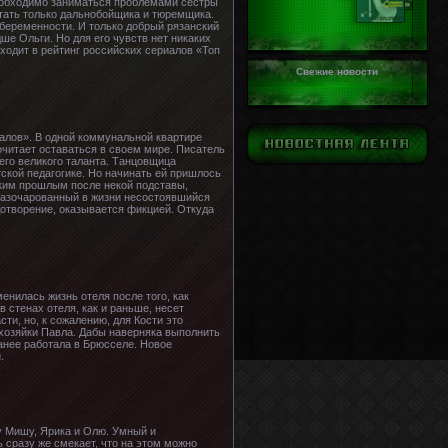
необходимо заниматься проблемами сестры
утать только дальнобойщика и тюремщика.
 беременности. И только добрый рязанский
ше Ольги. Но для его чувств нет никаких
ходит в рейтинг российских сериалов «Топ
Свежие новости
иалов». В одной коммунальной квартире
очитает оставаться в своем мире. Писатель
его великого таланта. Танцовщица
ской педагогике. Но начинать ей пришлось
рским прошлым после некой подставы,
разочарованный в жизни несостоявшийся
дотворение, оказывается фикцией. Откуда
енилась жизнь отеля после того, как
 стенах отеля, как и раньше, несет
и, но, к сожалению, для Кости это
 хозяйки Павла. Дабы наверняка выполнить
анее работала в Брюсселе. Новое
.
у Мишу, Ярика и Олю. Умный и
 сразу же смекает, что на этом можно