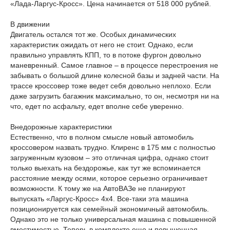
«Лада-Ларгус-Кросс». Цена начинается от 518 000 рублей.
В движении
Двигатель остался тот же. Особых динамических
характеристик ожидать от него не стоит. Однако, если
правильно управлять КПП, то в потоке фургон довольно
маневренный. Самое главное – в процессе перестроения не
забывать о большой длине колесной базы и задней части. На
трассе кроссовер тоже ведет себя довольно неплохо. Если
даже загрузить багажник максимально, то он, несмотря ни на
что, едет по асфальту, едет вполне себе уверенно.
Внедорожные характеристики
Естественно, что в полном смысле новый автомобиль
кроссовером назвать трудно. Клиренс в 175 мм с полностью
загруженным кузовом – это отличная цифра, однако стоит
только выехать на бездорожье, как тут же вспоминается
расстояние между осями, которое серьезно ограничивает
возможности. К тому же на АвтоВАЗе не планируют
выпускать «Ларгус-Кросс» 4х4. Все-таки эта машина
позиционируется как семейный экономичный автомобиль.
Однако это не только универсальная машина с повышенной
вместимостью. Теперь в комплекте еще и повышенная