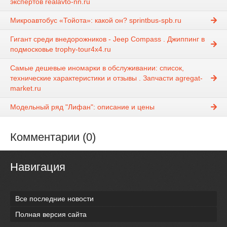
экспертов realavto-nn.ru
Микроавтобус «Тойота»: какой он? sprintbus-spb.ru
Гигант среди внедорожников - Jeep Compass . Джиппинг в
подмосковье trophy-tour4x4.ru
Самые дешевые иномарки в обслуживании: список,
технические характеристики и отзывы . Запчасти agregat-
market.ru
Модельный ряд "Лифан": описание и цены
Комментарии (0)
Навигация
Все последние новости
Полная версия сайта