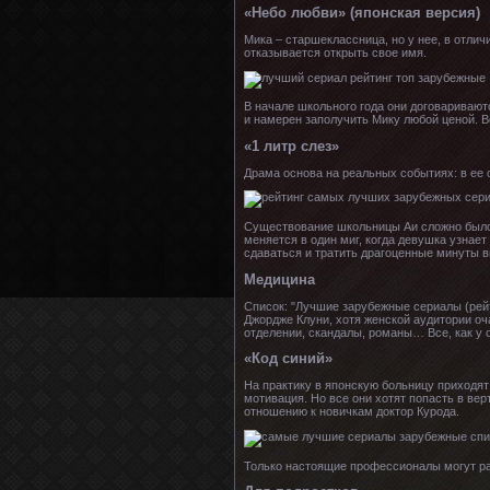
«Небо любви» (японская версия)
Мика – старшеклассница, но у нее, в отлич
отказывается открыть свое имя.
В начале школьного года они договаривают
и намерен заполучить Мику любой ценой. В
«1 литр слез»
Драма основа на реальных событиях: в ее о
Существование школьницы Аи сложно было
меняется в один миг, когда девушка узнает
сдаваться и тратить драгоценные минуты в
Медицина
Список: "Лучшие зарубежные сериалы (рейт
Джордже Клуни, хотя женской аудитории оч
отделении, скандалы, романы… Все, как у 
«Код синий»
На практику в японскую больницу приходят
мотивация. Но все они хотят попасть в ве
отношению к новичкам доктор Курода.
Только настоящие профессионалы могут раб