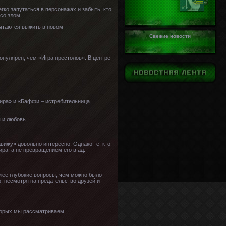
гко запутаться в персонажах и забыть, кто
со злом.
ытаются выжить в новом
Свежие новости
опулярен, чем «Игра престолов». В центре
пира» и «Баффи – истребительница
 и любовь.
вижу» довольно интересно. Однако те, кто
ра, а не превращением его в ад.
олее глубокие вопросы, чем можно было
, несмотря на предательство друзей и
оторых мы рассматриваем.