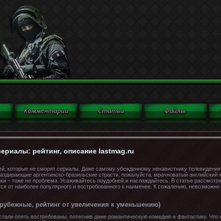
риалы: рейтинг, описание lastmag.ru
ей, которые не сморят сериалы. Даже самому убежденному ненавистнику телевидения
раздирающие аргентинско-бразильские страсти, пожалуйста, мрачноватый английский 
ики – тоже не проблема. Усаживайтесь поудобней и наслаждайтесь. В статье рассмо
тся от наиболее популярного и востребованного к наименее. К сожалению, невозможно
рубежные, рейтинг от увеличения к уменьшению)
стали опять востребованы, потеснив даже романтическую комедию и фантастику. Что 