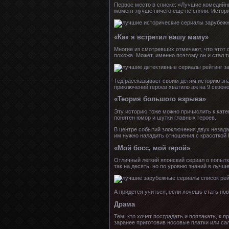
Первое место в списке: «Лучшие комедийны
момент лучше ничего еще не сняли. Истори
«Как я встретил вашу маму»
Многие из смотревших отмечают, что этот 
похожа. Может, именно поэтому он и стал 
Тед рассказывает своим детям историю зна
приключений героев хватило аж на 9 сезоно
«Теория большого взрыва»
Эту историю тоже можно причислить к кате
понятен юмор и шутки главных героев.
В центре событий злоключения двух незада
им нужно наладить отношения с красоткой
«Мой босс, мой герой»
Отличный легкий японский сериал о попытк
так на десять, но по уровню знаний в лучш
А придется учиться, если хочешь стать но
Драма
Тем, кто хочет пострадать и поплакать, к
заранее приготовив носовые платки или са