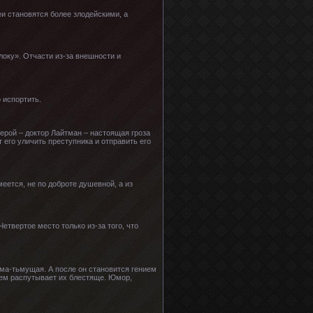
еи становятся более злодейскими, а
оку». Отчасти из-за внешности и
 испортить.
ерой – доктор Лайтман – настоящая гроза
 его уличить преступника и отправить его
еется, не по доброте душевной, а из
твертое место только из-за того, что
ма-тьмущая. А после он становится гением
чем распутывает их блестяще. Юмор,