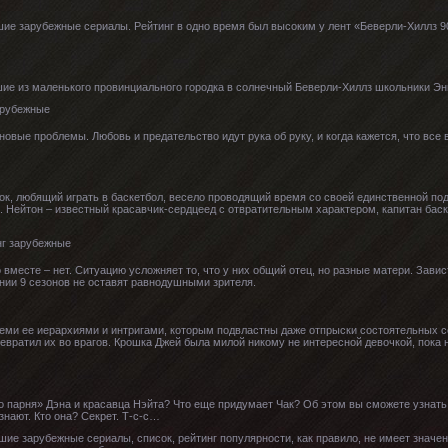
чшие зарубежные сериалы. Рейтинг в одно время был высоким у лент «Беверли-Хиллз 9
ие из маленького провинциального городка в солнечный Беверли-Хиллз школьники Энн
новые проблемы. Любовь и предательство идут рука об руку, и когда кажется, что все
ок, любящий играть в баскетбол, весело проводящий время со своей единственной по
. Нейтон – известный красавчик-сердцеед с отвратительным характером, капитан бас
вместе – нет. Ситуацию усложняет то, что у них общий отец, но разные матери. Завист
ении 9 сезонов не оставят равнодушными зрителя.
еми ее иерархиями и интригами, которым подвластны даже отпрыски состоятельных 
ревратил их во врагов. Крошка Джей была милой никому не интересной девочкой, пока 
о парня» Дэна и красавца Нэйта? Что еще придумает Чак? Об этом вы сможете узнать 
знают. Кто она? Секрет. Т-с-с…
шие зарубежные сериалы, список, рейтинг популярности, как правило, не имеет значе