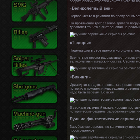
оборотневских страстей хочется чего-то бо
«Великолепный век»
Первое место в рейтинги по праву занимает
На протяжении трех сезонов зрители погр
добавляет то, что сюжет основан на реаль
«Тюдоры»
Наделавший в свое время много шума, англ
Все четыре сезона рассказывают о времени 
великолепный актерский состав. Сериал м
«Викинги»
Ирландско-канадская лента завершает спи
историю о покорении неизведанных земель,
надо быть первым. Во всем.
В сериале отличный сюжет, хорошо постав
исторические сериалы зарубежные» рейтинг
Лучшие фантастические сериалы (
Зарубежные сериалы по количеству просмот
просмотренное.