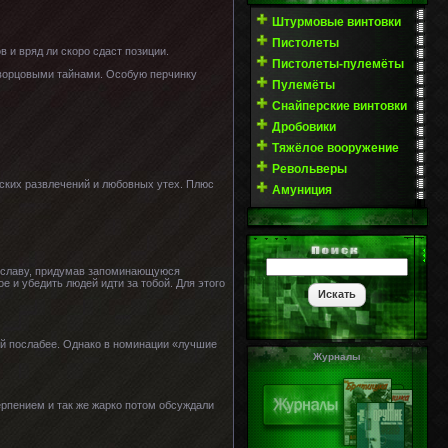
Штурмовые винтовки
Пистолеты
 и вряд ли скоро сдаст позиции.
Пистолеты-пулемёты
дворцовыми тайнами. Особую перчинку
Пулемёты
Снайперские винтовки
Дробовики
Тяжёлое вооружение
Револьверы
етских развлечений и любовных утех. Плюс
Амуниция
а славу, придумав запоминающуюся
 и убедить людей идти за тобой. Для этого
ый послабее. Однако в номинации «лучшие
Журналы
ерпением и так же жарко потом обсуждали