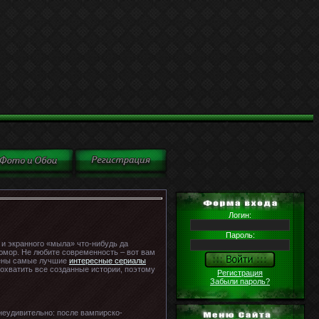
Логин:
Пароль:
 и экранного «мыла» что-нибудь да
юмор. Не любите современность – вот вам
трены самые лучшие
интересные сериалы
 охватить все созданные истории, поэтому
Регистрация
Забыли пароль?
неудивительно: после вампирско-