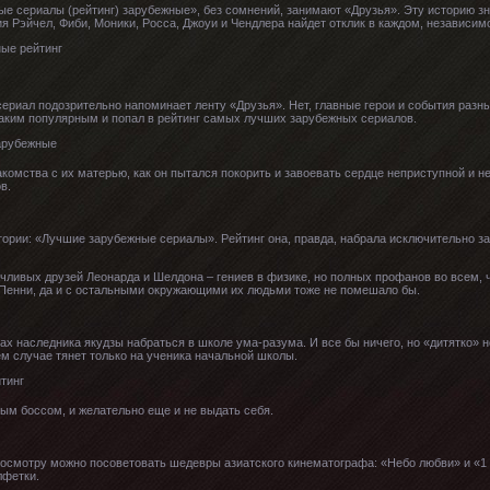
е сериалы (рейтинг) зарубежные», без сомнений, занимают «Друзья». Эту историю зна
я Рэйчел, Фиби, Моники, Росса, Джоуи и Чендлера найдет отклик в каждом, независимо
сериал подозрительно напоминает ленту «Друзья». Нет, главные герои и события раз
таким популярным и попал в рейтинг самых лучших зарубежных сериалов.
комства с их матерью, как он пытался покорить и завоевать сердце неприступной и н
в.
гории: «Лучшие зарубежные сериалы». Рейтинг она, правда, набрала исключительно з
чливых друзей Леонарда и Шелдона – гениев в физике, но полных профанов во всем, 
 Пенни, да и с остальными окружающими их людьми тоже не помешало бы.
ах наследника якудзы набраться в школе ума-разума. И все бы ничего, но «дитятко» 
ем случае тянет только на ученика начальной школы.
вым боссом, и желательно еще и не выдать себя.
 просмотру можно посоветовать шедевры азиатского кинематографа: «Небо любви» и «1 
лфетки.