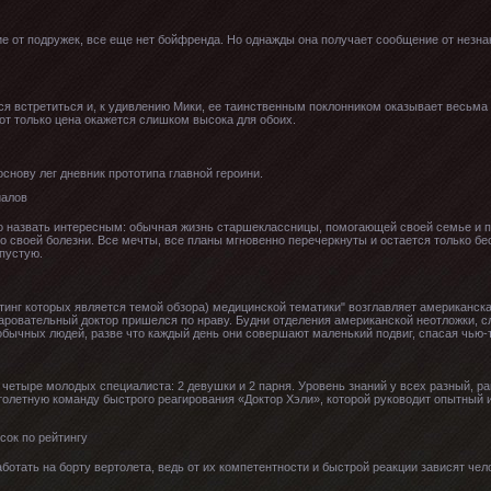
ие от подружек, все еще нет бойфренда. Но однажды она получает сообщение от незна
ся встретиться и, к удивлению Мики, ее таинственным поклонником оказывает весьма
от только цена окажется слишком высока для обоих.
снову лег дневник прототипа главной героини.
 назвать интересным: обычная жизнь старшеклассницы, помогающей своей семье и п
 о своей болезни. Все мечты, все планы мгновенно перечеркнуты и остается только бе
пустую.
инг которых является темой обзора) медицинской тематики" возглавляет американска
аровательный доктор пришелся по нраву. Будни отделения американской неотложки, сл
обычных людей, разве что каждый день они совершают маленький подвиг, спасая чью-т
 четыре молодых специалиста: 2 девушки и 2 парня. Уровень знаний у всех разный, ра
ртолетную команду быстрого реагирования «Доктор Хэли», которой руководит опытный 
отать на борту вертолета, ведь от их компетентности и быстрой реакции зависят чел