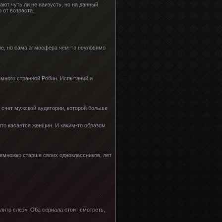
ют чуть ли не наизусть, но на данный
 от возраста.
ные, но сама атмосфера чем-то неуловимо
емного странной Робин. Испытаний и
а счет мужской аудитории, которой больше
что касается женщин. И каким-то образом
немножко старше своих одноклассников, лет
литр слез». Оба сериала стоит смотреть,