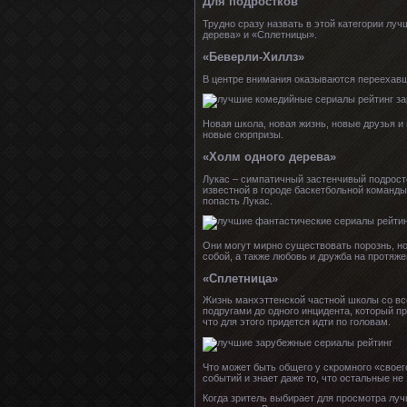
Для подростков
Трудно сразу назвать в этой категории лу
дерева» и «Сплетницы».
«Беверли-Хиллз»
В центре внимания оказываются переехавш
Новая школа, новая жизнь, новые друзья и 
новые сюрпризы.
«Холм одного дерева»
Лукас – симпатичный застенчивый подрост
известной в городе баскетбольной команды
попасть Лукас.
Они могут мирно существовать порознь, но 
собой, а также любовь и дружба на протяж
«Сплетница»
Жизнь манхэттенской частной школы со вс
подругами до одного инцидента, который п
что для этого придется идти по головам.
Что может быть общего у скромного «своег
событий и знает даже то, что остальные не 
Когда зритель выбирает для просмотра луч