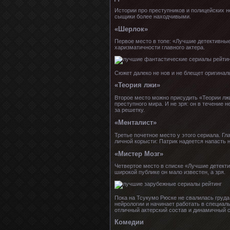
Истории про преступников и полицейских не
сыщики более находчивыми.
«Шерлок»
Первое место в топе: «Лучшие детективные
харизматичности главного актера.
Сюжет далеко не нов и не блещет оригиналь
«Теория лжи»
Второе место можно присудить «Теории лжи
преступного мира. И не зря: он в течение 
за решетку.
«Менталист»
Третье почетное место у этого сериала. Г
личной корысти: Патрик надеется напасть 
«Мистер Мозг»
Четвертое место в списке «Лучшие детекти
широкой публике он мало известен, а зря.
Пока на Тсукумо Рюске не свалилась груда
нейрологии и начинает работать в специал
отличный актерский состав и динамичный с
Комедии