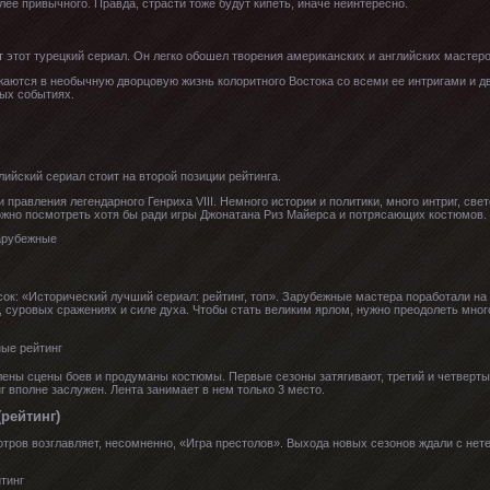
лее привычного. Правда, страсти тоже будут кипеть, иначе неинтересно.
 этот турецкий сериал. Он легко обошел творения американских и английских мастеров
ужаются в необычную дворцовую жизнь колоритного Востока со всеми ее интригами и 
ных событиях.
ийский сериал стоит на второй позиции рейтинга.
правления легендарного Генриха VIII. Немного истории и политики, много интриг, св
ожно посмотреть хотя бы ради игры Джонатана Риз Майерса и потрясающих костюмов.
сок: «Исторический лучший сериал: рейтинг, топ». Зарубежные мастера поработали н
 суровых сражениях и силе духа. Чтобы стать великим ярлом, нужно преодолеть многое
лены сцены боев и продуманы костюмы. Первые сезоны затягивают, третий и четверт
 вполне заслужен. Лента занимает в нем только 3 место.
рейтинг)
ров возглавляет, несомненно, «Игра престолов». Выхода новых сезонов ждали с нет