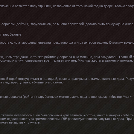
изменно остаются популярными, независимо от того, какой год на дворе. Только злод
 сериалы (рейтинг) зарубежные», по мнению зрителей, должно быть присуждено «Шерл
ностью, но атмосфера передана прекрасно, да и игра актеров радует. Классику трудно
», несмотря даже на то, что рейтинг у сериала был меньше, чем ожидалось. Главный г
нескольких минут определяет врет человек или нет. Мимика, жесты и движения помогают
лавный герой сотрудничает с полицией, помогая раскрывать самые сложные дела. Разум
на след преступника, убившего его семью.
вные сериалы (рейтинг) зарубежные» можно смело отдать японскому «Мистер Мозг». Че
 ржавого металлолома, он был обычным красавчиком-хостом, каких в каждом клубе ть
ьном отделе института криминалистики, ГДЕ расследует всякие запутанные дела. При
южет не заставят скучать.