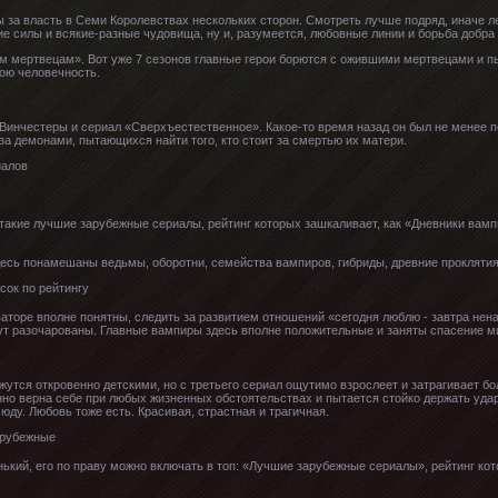
 за власть в Семи Королевствах нескольких сторон. Смотреть лучше подряд, иначе ле
ие силы и всякие-разные чудовища, ну и, разумеется, любовные линии и борьба добра 
м мертвецам». Вот уже 7 сезонов главные герои борются с ожившими мертвецами и п
ою человечность.
Винчестеры и сериал «Сверхъестественное». Какое-то время назад он был не менее п
за демонами, пытающихся найти того, кто стоит за смертью их матери.
 такие лучшие зарубежные сериалы, рейтинг которых зашкаливает, как «Дневники вам
десь понамешаны ведьмы, оборотни, семейства вампиров, гибриды, древние проклятия
оре вполне понятны, следить за развитием отношений «сегодня люблю - завтра нена
дут разочарованы. Главные вампиры здесь вполне положительные и заняты спасение ми
жутся откровенно детскими, но с третьего сериал ощутимо взрослеет и затрагивает б
нно верна себе при любых жизненных обстоятельствах и пытается стойко держать удар
юду. Любовь тоже есть. Красивая, страстная и трагичная.
нький, его по праву можно включать в топ: «Лучшие зарубежные сериалы», рейтинг к