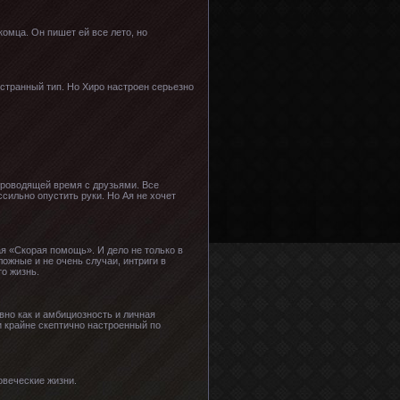
комца. Он пишет ей все лето, но
 странный тип. Но Хиро настроен серьезно
роводящей время с друзьями. Все
ссильно опустить руки. Но Ая не хочет
я «Скорая помощь». И дело не только в
ожные и не очень случаи, интриги в
о жизнь.
вно как и амбициозность и личная
и крайне скептично настроенный по
овеческие жизни.