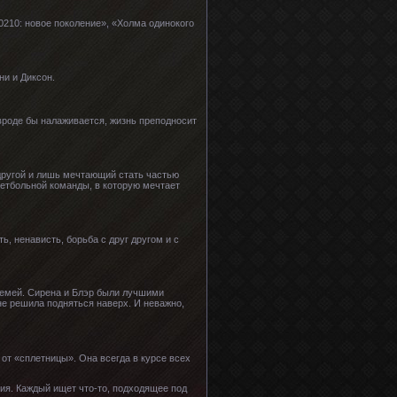
0210: новое поколение», «Холма одинокого
и и Диксон.
 вроде бы налаживается, жизнь преподносит
другой и лишь мечтающий стать частью
кетбольной команды, в которую мечтает
ь, ненависть, борьба с друг другом и с
семей. Сирена и Блэр были лучшими
не решила подняться наверх. И неважно,
от «сплетницы». Она всегда в курсе всех
ния. Каждый ищет что-то, подходящее под