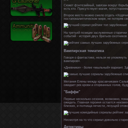
Сюжет фэнтезийный, завязан вокруг борьбы
есть кто. Присутствует магия, потусторонн
Второе место можно смело отдать «Ходячи
постапокалиптическом мире, не потеряв св
На третьей позиции заслуженные старички 
событий - история двух братьев-охотников 
Вампирская тематика
Говоря о фантастике, нельзя не упомянуть
вампиров».
«Дневники» - более «мыльный» вариант. З
Метания Елены между красавчиками Сальват
ожидает рек крови и оторванных голов, бу
"Баффи"
Первые несколько сезонов, возможно, пока
ожидать. Главная героиня остается неизме
близких, и полчища нечисти, лезущей отовс
Несмотря на то что сериал довольно старе
Детективы