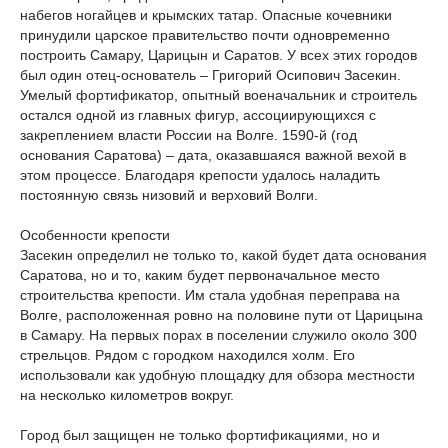
набегов ногайцев и крымских татар. Опасные кочевники
принудили царское правительство почти одновременно
построить Самару, Царицын и Саратов. У всех этих городов
был один отец-основатель – Григорий Осипович Засекин.
Умелый фортификатор, опытный военачальник и строитель
остался одной из главных фигур, ассоциирующихся с
закреплением власти России на Волге. 1590-й (год
основания Саратова) – дата, оказавшаяся важной вехой в
этом процессе. Благодаря крепости удалось наладить
постоянную связь низовий и верховий Волги.
Особенности крепости
Засекин определил не только то, какой будет дата основания
Саратова, но и то, каким будет первоначальное место
строительства крепости. Им стала удобная переправа на
Волге, расположенная ровно на половине пути от Царицына
в Самару. На первых порах в поселении служило около 300
стрельцов. Рядом с городком находился холм. Его
использовали как удобную площадку для обзора местности
на несколько километров вокруг.
Город был защищен не только фортификациями, но и