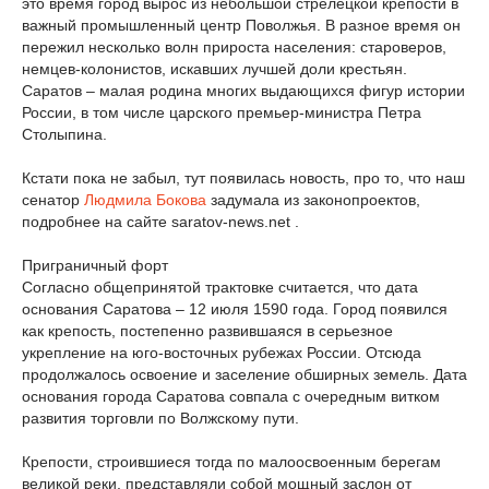
это время город вырос из небольшой стрелецкой крепости в
важный промышленный центр Поволжья. В разное время он
пережил несколько волн прироста населения: староверов,
немцев-колонистов, искавших лучшей доли крестьян.
Саратов – малая родина многих выдающихся фигур истории
России, в том числе царского премьер-министра Петра
Столыпина.
Кстати пока не забыл, тут появилась новость, про то, что наш
сенатор
Людмила Бокова
задумала из законопроектов,
подробнее на сайте saratov-news.net .
Приграничный форт
Согласно общепринятой трактовке считается, что дата
основания Саратова – 12 июля 1590 года. Город появился
как крепость, постепенно развившаяся в серьезное
укрепление на юго-восточных рубежах России. Отсюда
продолжалось освоение и заселение обширных земель. Дата
основания города Саратова совпала с очередным витком
развития торговли по Волжскому пути.
Крепости, строившиеся тогда по малоосвоенным берегам
великой реки, представляли собой мощный заслон от