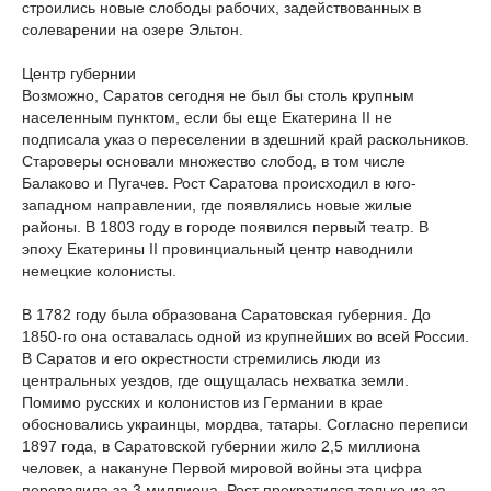
строились новые слободы рабочих, задействованных в
солеварении на озере Эльтон.
Центр губернии
Возможно, Саратов сегодня не был бы столь крупным
населенным пунктом, если бы еще Екатерина II не
подписала указ о переселении в здешний край раскольников.
Староверы основали множество слобод, в том числе
Балаково и Пугачев. Рост Саратова происходил в юго-
западном направлении, где появлялись новые жилые
районы. В 1803 году в городе появился первый театр. В
эпоху Екатерины II провинциальный центр наводнили
немецкие колонисты.
В 1782 году была образована Саратовская губерния. До
1850-го она оставалась одной из крупнейших во всей России.
В Саратов и его окрестности стремились люди из
центральных уездов, где ощущалась нехватка земли.
Помимо русских и колонистов из Германии в крае
обосновались украинцы, мордва, татары. Согласно переписи
1897 года, в Саратовской губернии жило 2,5 миллиона
человек, а накануне Первой мировой войны эта цифра
перевалила за 3 миллиона. Рост прекратился только из-за