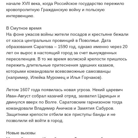
начале XVII века, когда Российское государство пережило
кровопролитную Гражданскую войну и польскую
интервенцию.
В Смутное время
На фоне ужасов войны жители посадов и крестьяне бежали
от хаоса центральных провинций в Поволжье. Дата
образования Саратова – 1590 год, однако именно через 20
лет он вырос в настоящий город за счет вынужденных
переселенцев. В то же время волжской крепости пришлось
пережить длительные притеснения здешних казаков,
которыми командовали всевозможные самозванцы
(например, Илейка Муромец и Илья Горчаков).
Летом 1607 года появилась новая угроза. Некий царевич
Иван-Август собрал казачий отряд, захватил Царицын и
двинулся вверх по Волге. Саратовским гарнизоном тогда
командовали Владимир Аничков и Замятия Сабуров.
Защитники крепости отбили все приступы банды и не
позволили ей войти в город.
Новые вызовы