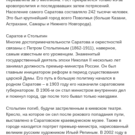
кровопролития и последовавших затем потрясений.
Население самого Саратова составляло 242 тысячи человек.
Это был крупнейший город всего Поволжья (больше Казани,
Астрахани, Самары и Нижнего Новгорода).
Саратов и Столыпин
Многие достопримечательности Саратова и окрестностей
связаны с Петром Столыпиным (1862-1911), наверное,
самым известным его уроженцем. Знаменитый
государственный деятель эпохи Николая II несколько лет
занимал должность премьер-министра России. Он был
главным инициатором реформ в период существования
царской Думы. Его путь в большую политику начался в
родном Саратове – в 1903 году его назначили саратовским
губернатором. В 1906-м он стал министром внутренних дел
и покинул город, где после того бывал только наездами.
Столыпин погиб, будучи застреленным в киевском театре.
Кресло, на которое он сел после рокового попадания пули,
выставлено в Саратовском краеведческом музее. Также в
городе находится портрет премьер-министра, нарисованный
великим русским художником Ильей Репиным. В 2002 году в