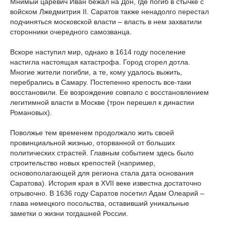
Мнимый царевич Иван бежал на Дон, где погиб в стычке с
войском Лжедмитрия II. Саратов также ненадолго перестал
подчиняться московской власти – власть в нем захватили
сторонники очередного самозванца.
Вскоре наступил мир, однако в 1614 году поселение
настигла настоящая катастрофа. Город сгорел дотла.
Многие жители погибли, а те, кому удалось выжить,
перебрались в Самару. Постепенно крепость все-таки
восстановили. Ее возрождение совпало с восстановлением
легитимной власти в Москве (трон перешел к династии
Романовых).
Поволжье тем временем продолжало жить своей
провинциальной жизнью, оторванной от больших
политических страстей. Главным событием здесь было
строительство новых крепостей (например,
основополагающей для региона стала дата основания
Саратова). История края в XVII веке известна достаточно
отрывочно. В 1636 году Саратов посетил Адам Олеарий –
глава немецкого посольства, оставивший уникальные
заметки о жизни тогдашней России.