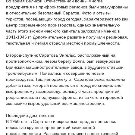
Во время Великой Отечественной войны многие
предприятия из прифронтовых регионов были эвакуированы
в относительно безопасный Саратов. Фото и отзывы
туристов, посещающих город сегодня, характеризуют его как
центр современного производства, однако значительную
часть этого экономического капитала заложили именно в
1941-1945 гг. Дополнительное развитие получили резиновая,
текстильная и легкая отрасли местной промышленности.
В город-спутник Саратова Энгельс, расположенный на
противоположном, левом берегу Волги, был эвакуирован
Брянский машиностроительный завод, в будущем ставший
троллейбусным. Появились и совершенно новые
производства. Так, неподалеку от Саратова была налажена
добыча газа, который поставлялся в город по специально
выстроенному газопроводу. Большую часть предприятий
реорганизовали под нужды фронта, из-за чего в городской
экономике вырос удельный вес машиностроения.
Последние десятилетия
В 1950-е гг. в Саратове и окрестных городах появилось
несколько крупных предприятий химической
промышленности. Развивался топливно-энергетический