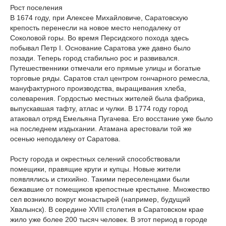
Рост поселения
В 1674 году, при Алексее Михайловиче, Саратовскую
крепость перенесли на новое место неподалеку от
Соколовой горы. Во время Персидского похода здесь
побывал Петр I. Основание Саратова уже давно было
позади. Теперь город стабильно рос и развивался.
Путешественники отмечали его прямые улицы и богатые
торговые ряды. Саратов стал центром гончарного ремесла,
мануфактурного производства, выращивания хлеба,
солеварения. Гордостью местных жителей была фабрика,
выпускавшая тафту, атлас и чулки. В 1774 году город
атаковал отряд Емельяна Пугачева. Его восстание уже было
на последнем издыхании. Атамана арестовали той же
осенью неподалеку от Саратова.
Росту города и окрестных селений способствовали
помещики, правящие круги и купцы. Новые жители
появлялись и стихийно. Такими переселенцами были
бежавшие от помещиков крепостные крестьяне. Множество
сел возникло вокруг монастырей (например, будущий
Хвалынск). В середине XVIII столетия в Саратовском крае
жило уже более 200 тысяч человек. В этот период в городе