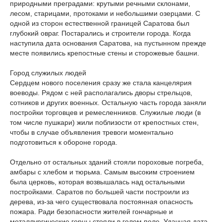
природными преградами: крутыми речными склонами,
лесом, старицами, протоками и небольшими озерцами. С
одной из сторон естественной границей Саратова был
глубокий овраг. Постарались и строители города. Когда
наступила дата основания Саратова, на пустынном прежде
месте появились крепостные стены и сторожевые башни.
Город служилых людей
Сердцем нового поселения сразу же стала канцелярия
воеводы. Рядом с ней располагались дворы стрельцов,
сотников и других военных. Остальную часть города заняли
постройки торговцев и ремесленников. Служилые люди (в
том числе пушкари) жили поблизости от крепостных стен,
чтобы в случае объявления тревоги моментально
подготовиться к обороне города.
Отдельно от остальных зданий стояли пороховые погреба,
амбары с хлебом и тюрьма. Самым высоким строением
была церковь, которая возвышалась над остальными
постройками. Саратов по большей части построили из
дерева, из-за чего существовала постоянная опасность
пожара. Ради безопасности жителей гончарные и
металлургические горны стояли в голом поле. Удачная дата