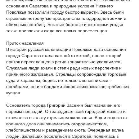
основания Саратова и природные условия Нижнего
Поволжья позволили городу быстро вырасти. Здесь были
огромные нетронутые пространства плодородной земли и
обильных пастбищ. Богатые бортные и охотничьи угодья
также привлекали сюда все новых переселенцев.
Приток населения
В истории русской колонизации Поволжья дата основания
города Саратова стала важной отметкой, после которой
приток переселенцев в регион значительно увеличился.
Служилые люди ехали в степи ради новых перспектив и
приличного жалованья. Стрельцы сопровождали торговые
суда и караваны, борясь не только с кочевниками-
ногайцами, но и с бандами «воровских» казаков, грабивших
купцов.
Основатель города Григорий Засекин был назначен его
первым воеводой. Он заведовал всей городской жизнью и
отвечал за выплату стрельцам жалованья. В дни отдыха от
военного дела они занимались огородничеством,
хлебопашеством и разведением скота. Очередная волна
людей, желавших поселиться в Саратове, появилась в