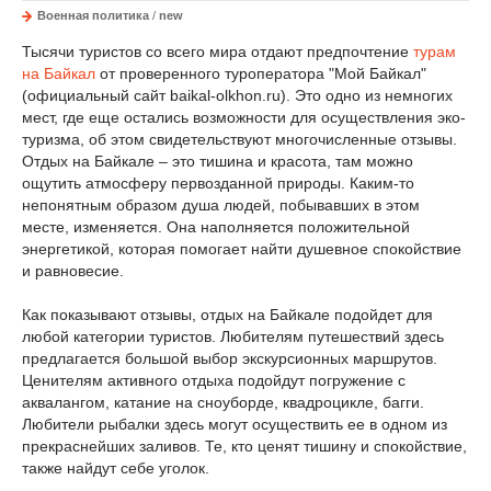
Военная политика
/
new
Тысячи туристов со всего мира отдают предпочтение
турам
на Байкал
от проверенного туроператора "Мой Байкал"
(официальный сайт baikal-olkhon.ru). Это одно из немногих
мест, где еще остались возможности для осуществления эко-
туризма, об этом свидетельствуют многочисленные отзывы.
Отдых на Байкале – это тишина и красота, там можно
ощутить атмосферу первозданной природы. Каким-то
непонятным образом душа людей, побывавших в этом
месте, изменяется. Она наполняется положительной
энергетикой, которая помогает найти душевное спокойствие
и равновесие.
Как показывают отзывы, отдых на Байкале подойдет для
любой категории туристов. Любителям путешествий здесь
предлагается большой выбор экскурсионных маршрутов.
Ценителям активного отдыха подойдут погружение с
аквалангом, катание на сноуборде, квадроцикле, багги.
Любители рыбалки здесь могут осуществить ее в одном из
прекраснейших заливов. Те, кто ценят тишину и спокойствие,
также найдут себе уголок.