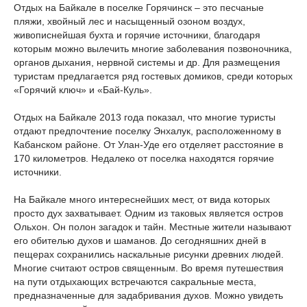
Отдых на Байкале в поселке Горячинск – это песчаные
пляжи, хвойный лес и насыщенный озоном воздух,
живописнейшая бухта и горячие источники, благодаря
которым можно вылечить многие заболевания позвоночника,
органов дыхания, нервной системы и др. Для размещения
туристам предлагается ряд гостевых домиков, среди которых
«Горячий ключ» и «Бай-Куль».
Отдых на Байкале 2013 года показал, что многие туристы
отдают предпочтение поселку Энхалук, расположенному в
Кабанском районе. От Улан-Уде его отделяет расстояние в
170 километров. Недалеко от поселка находятся горячие
источники.
На Байкале много интереснейших мест, от вида которых
просто дух захватывает. Одним из таковых является остров
Ольхон. Он полон загадок и тайн. Местные жители называют
его обителью духов и шаманов. До сегодняшних дней в
пещерах сохранились наскальные рисунки древних людей.
Многие считают остров священным. Во время путешествия
на пути отдыхающих встречаются сакральные места,
предназначенные для задабривания духов. Можно увидеть