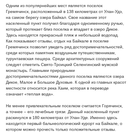
Одним из популярнейших мест является поселок
Гремячинск, расположенный в 138 километрах от Улан-Удэ,
на самом берегу озера Байкал. Свое название этот
населенный пункт получил благодаря одноименному ручью,
который протекает близ поселка и впадает в озеро Дикое.
Здесь находятся прекрасный пляж и небольшой водопад.
Как показывают отзывы, отдых на Байкале в поселке
Гремячинск позволит увидеть ряд достопримечательностей,
среди которых памятник воздушным путешественникам,
турунтаевская пещера. Среди архитектурных сооружений
следует отметить Свято-Троицкий Селенгинский мужской
монастырь. Главными природными
достопримечательностями данного поселка являются озера
Дикое, Малое и Большое Духовые. К одной из главных красот
местности относится река Хаим, которая в переводе
означает «теплая вода».
Не менее привлекательным поселком считается Горячинск,
а точнее – его лечебные грязи. Данный населенный пункт
раскинулся в 180 километрах от Улан-Уде. Именно здесь
находится первый бальнеологический курорт на Байкале, о
котором можно прочесть только положительные отзывы.