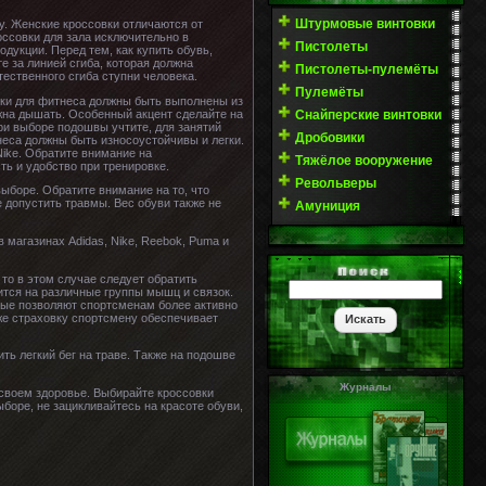
Штурмовые винтовки
у. Женские кроссовки отличаются от
оссовки для зала исключительно в
Пистолеты
дукции. Перед тем, как купить обувь,
те за линией сгиба, которая должна
Пистолеты-пулемёты
тественного сгиба ступни человека.
Пулемёты
вки для фитнеса должны быть выполнены из
лжна дышать. Особенный акцент сделайте на
Снайперские винтовки
ри выборе подошвы учтите, для занятий
Дробовики
неса должны быть износоустойчивы и легки.
ike. Обратите внимание на
Тяжёлое вооружение
ть и удобство при тренировке.
Револьверы
выборе. Обратите внимание на то, что
 допустить травмы. Вес обуви также не
Амуниция
 магазинах Adidas, Nike, Reebok, Puma и
 то в этом случае следует обратить
дится на различные группы мышц и связок.
рые позволяют спортсменам более активно
кже страховку спортсмену обеспечивает
ть легкий бег на траве. Также на подошве
Журналы
 своем здоровье. Выбирайте кроссовки
оре, не зацикливайтесь на красоте обуви,