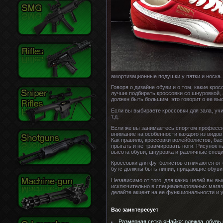
амортизационные подушки у пятки и носка.
Говоря о дизайне обуви и о том, какие кро
лучше подбирать кроссовки со шнуровкой, 
должен быть большим, это говорит о ее вы
Если вы выбираете кроссовки для зала, учи
т.д.
Если же вы занимаетесь спортом профессион
внимание на особенности каждого из видов 
Как правило, кроссовки волейболистов, б
прыгать и не травмировать ноги. Рисунок 
высота обуви, шнуровка и различные спец
Кроссовки для футболистов отличаются от 
бутс должны быть линии, придающие обув
Независимо от того, для каких целей вы в
исключительно в специализированых магази
делайте акцент на ее функциональности и у
Вас заинтересует
Размерная сетка «Найк»: одежда, обувь 