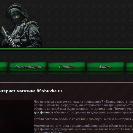
нтернет магазина 99obuvka.ru
Что является залогом успеха на тренировке? «Выносливость, ус
но лишь отчасти. Перед тем, как отправиться на тренировку, с
обувь, в которой вам будет комфортно заниматься. Помимо уд
для фитнеса
обеспечят сохранность здоровья, уменьшит давлен
Кстати заказать реально качественную обувь можно в интернет 
Несмотря на то, что на сегодняшний день выбор обуви для спорт
для фитнеса, подходящие именно вам, не так-то просто. О том,
вам прямо сейчас.