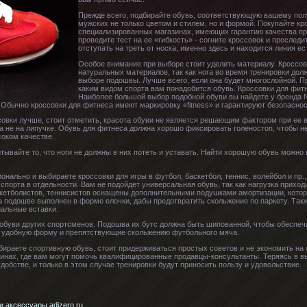
Прежде всего, подбирайте обувь, соответствующую вашему пол
мужских не только цветом и стилем, но и формой. Покупайте кр
специализированных магазинах, имеющих гарантию качества про
проведите тест на ее «гибкость» - согните кроссовок и проследи
отступать на треть от носка, именно здесь и находится линия ес
Особое внимание при выборе стоит уделить материалу. Кроссо
натуральных материалов, так как нога во время тренировки до
выборе подошвы. Лучше всего, если она будет многослойной. П
каким видом спорта вам понадобится обувь. Кроссовки для фит
Наиболее большой выбор подобной обуви вы найдете у бренда N
 Обычно кроссовки для фитнеса имеют маркировку «fitness» и гарантируют безопаснос
ссовки лучше, стоит отметить, красота обуви не является решающим фактором при ее 
а не на липучке. Обувь для фитнеса должна хорошо фиксировать голеностоп, чтобы не
соком качестве.
тывайте то, что ноги не должны в них потеть и уставать. Найти хорошую обувь можно в
ально и выбираете кроссовки для игры в футбол, баскетбол, теннис, волейбол и пр.,
спорта в отдельности. Вам не подойдет универсальная обувь, так как нагрузка прихо
аскетболистов, теннисистов оснащены дополнительными подушками амортизации, кото
на подошве выполнен в форме елочки, дабы предотвратить скольжение по паркету. Та
иальные вставки.
обуви других спортсменов. Подошва их бутс должна быть шипованной, чтобы обеспечи
и удобную форму и препятствующие скольжению футбольного мяча.
ыбираете спортивную обувь, стоит придерживаться простых советов и не экономить на
нах, где вам могут помочь квалифицированные продавцы-консультанты. Теряясь в выб
добстве, и только в этом случае тренировки будут приносить пользу и удовольствие.
и аксессуары adizero.ru