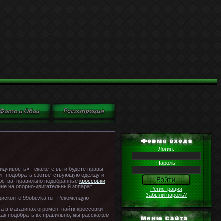
Логин:
Пароль:
идчивость» - скажете вы и будете правы,
тоит подобрать соответствующую одежду и
обства, правильно подобранные
кроссовки
ие на опорно-двигательный аппарат.
Регистрация
Забыли пароль?
дисконте 99obuvka.ru . Рекомендую
а в магазинах огромен, найти кроссовки
 как подобрать их правильно, мы расскажем