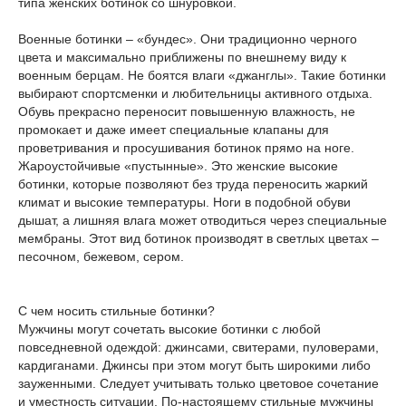
типа женских ботинок со шнуровкой.
Военные ботинки – «бундес». Они традиционно черного
цвета и максимально приближены по внешнему виду к
военным берцам. Не боятся влаги «джанглы». Такие ботинки
выбирают спортсменки и любительницы активного отдыха.
Обувь прекрасно переносит повышенную влажность, не
промокает и даже имеет специальные клапаны для
проветривания и просушивания ботинок прямо на ноге.
Жароустойчивые «пустынные». Это женские высокие
ботинки, которые позволяют без труда переносить жаркий
климат и высокие температуры. Ноги в подобной обуви
дышат, а лишняя влага может отводиться через специальные
мембраны. Этот вид ботинок производят в светлых цветах –
песочном, бежевом, сером.
С чем носить стильные ботинки?
Мужчины могут сочетать высокие ботинки с любой
повседневной одеждой: джинсами, свитерами, пуловерами,
кардиганами. Джинсы при этом могут быть широкими либо
зауженными. Следует учитывать только цветовое сочетание
и уместность ситуации. По-настоящему стильные мужчины