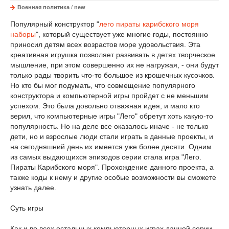
Военная политика
/
new
Популярный конструктор "
лего пираты карибского моря
наборы
", который существует уже многие годы, постоянно
приносил детям всех возрастов море удовольствия. Эта
креативная игрушка позволяет развивать в детях творческое
мышление, при этом совершенно их не нагружая, - они будут
только рады творить что-то большое из крошечных кусочков.
Но кто бы мог подумать, что совмещение популярного
конструктора и компьютерной игры пройдет с не меньшим
успехом. Это была довольно отважная идея, и мало кто
верил, что компьютерные игры "Лего" обретут хоть какую-то
популярность. Но на деле все оказалось иначе - не только
дети, но и взрослые люди стали играть в данные проекты, и
на сегодняшний день их имеется уже более десяти. Одним
из самых выдающихся эпизодов серии стала игра "Лего.
Пираты Карибского моря". Прохождение данного проекта, а
также коды к нему и другие особые возможности вы сможете
узнать далее.
Суть игры
Как и во всех остальных компьютерных играх данной серии,