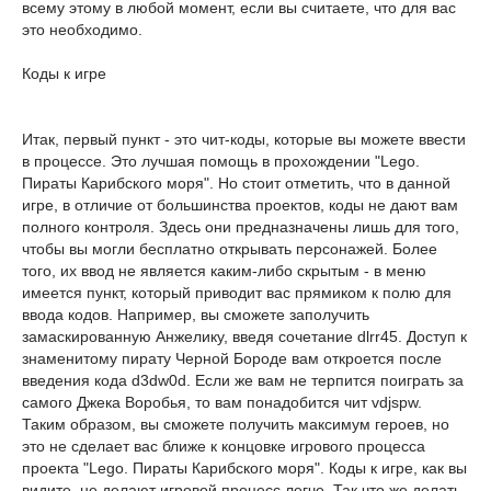
всему этому в любой момент, если вы считаете, что для вас
это необходимо.
Коды к игре
Итак, первый пункт - это чит-коды, которые вы можете ввести
в процессе. Это лучшая помощь в прохождении "Lego.
Пираты Карибского моря". Но стоит отметить, что в данной
игре, в отличие от большинства проектов, коды не дают вам
полного контроля. Здесь они предназначены лишь для того,
чтобы вы могли бесплатно открывать персонажей. Более
того, их ввод не является каким-либо скрытым - в меню
имеется пункт, который приводит вас прямиком к полю для
ввода кодов. Например, вы сможете заполучить
замаскированную Анжелику, введя сочетание dlrr45. Доступ к
знаменитому пирату Черной Бороде вам откроется после
введения кода d3dw0d. Если же вам не терпится поиграть за
самого Джека Воробья, то вам понадобится чит vdjspw.
Таким образом, вы сможете получить максимум героев, но
это не сделает вас ближе к концовке игрового процесса
проекта "Lego. Пираты Карибского моря". Коды к игре, как вы
видите, не делают игровой процесс легче. Так что же делать,