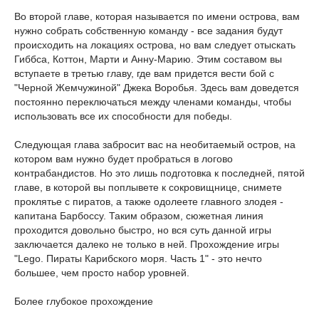
Во второй главе, которая называется по имени острова, вам
нужно собрать собственную команду - все задания будут
происходить на локациях острова, но вам следует отыскать
Гиббса, Коттон, Марти и Анну-Марию. Этим составом вы
вступаете в третью главу, где вам придется вести бой с
"Черной Жемчужиной" Джека Воробья. Здесь вам доведется
постоянно переключаться между членами команды, чтобы
использовать все их способности для победы.
Следующая глава забросит вас на необитаемый остров, на
котором вам нужно будет пробраться в логово
контрабандистов. Но это лишь подготовка к последней, пятой
главе, в которой вы поплывете к сокровищнице, снимете
проклятье с пиратов, а также одолеете главного злодея -
капитана Барбоссу. Таким образом, сюжетная линия
проходится довольно быстро, но вся суть данной игры
заключается далеко не только в ней. Прохождение игры
"Lego. Пираты Карибского моря. Часть 1" - это нечто
большее, чем просто набор уровней.
Более глубокое прохождение