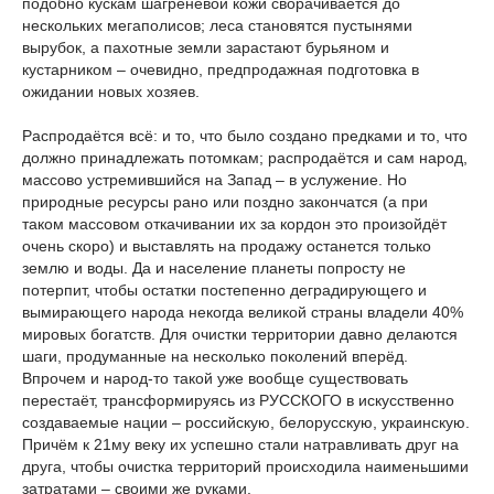
подобно кускам шагреневой кожи сворачивается до
нескольких мегаполисов; леса становятся пустынями
вырубок, а пахотные земли зарастают бурьяном и
кустарником – очевидно, предпродажная подготовка в
ожидании новых хозяев.
Распродаётся всё: и то, что было создано предками и то, что
должно принадлежать потомкам; распродаётся и сам народ,
массово устремившийся на Запад – в услужение. Но
природные ресурсы рано или поздно закончатся (а при
таком массовом откачивании их за кордон это произойдёт
очень скоро) и выставлять на продажу останется только
землю и воды. Да и население планеты попросту не
потерпит, чтобы остатки постепенно деградирующего и
вымирающего народа некогда великой страны владели 40%
мировых богатств. Для очистки территории давно делаются
шаги, продуманные на несколько поколений вперёд.
Впрочем и народ-то такой уже вообще существовать
перестаёт, трансформируясь из РУССКОГО в искусственно
создаваемые нации – российскую, белорусскую, украинскую.
Причём к 21му веку их успешно стали натравливать друг на
друга, чтобы очистка территорий происходила наименьшими
затратами – своими же руками.