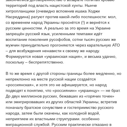
территорий под власть нацистской хунты. Нынче
хитропланщики (очевидно вспомнив ишака Ходжи
Насреддина) ратуют против какой-либо поспешности: мол,
со временем народ Украины проснётся (!) и вернётся к
русским ценностям. А реально за это время на Украине
запрещён русский язык, усиленными темпами идёт
воспитание поколения русофобов, сотни тысяч русских же
мужчин принудительно прогоняются через карательную АТО
– для возбуждения ненависти к своему же народу.
Формируется новая «украинская нация», и весьма удачно,
поскольку – беспрепятственно.
В то же время с другой стороны границы более медленно, но
непреклонно на месте русской нации создаётся
«россиянская», и хотя это не афишируется, но народ
подводят к понятию, что «россиянин» «украинцу» — не брат.
До двух миллионов русских, бежавших из «горячих точек»
или эмигрировавших из других областей Украины, встретив
поначалу братское сочувствие и гостеприимство русского
народа, затем были окачены, как холодной водой,
неприятием их властными структурами. особенно
миграционной службой. Русским практически отказано в