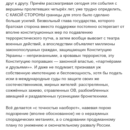
друг к другу. Причём рассматривая сегодня эти события с
вершины пролетевших четырёх лет, уже трудно определить,
С КАКОЙ СТОРОНЫ границы для этого было сделано
больше усилий. Безвольный глава государства, которого
братская сторона вместо поддержки постоянно остерегает от
вполне конституционных мер по подавлению
террористического путча, а затем вообще вывозит с театра
военных действий, а впоследствии объявляет миллионы
законопослушных граждан, защищающих Конституцию
Украины – непризнанными, а кровавых террористов, эту
Конституцию поправших — законной властью, «партнёрами
и друзьями»». И даже не подумает, признавая уж
собственную импотенцию и беспомощность, хотя бы подать
иски в международные суды по защите своих же
соотечественников, мирных жителей: расстрелянных,
сожжённых заживо, отравленных ОВ, разбомбленных
авиацией и раздавленных гусеницами бронетехники.
Всё делается «с точностью наоборот», навевая порою
подозрение (вполне обоснованное) не о неразумных
спорадических метаниях, а о следовании продуманному
плану по унижению и окончательному развалу России.