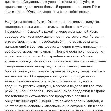
диктаторе. Созданный им уровень жизни в республике
привлекает достаточно большой процент населения РФ в
значительно бОльшей мере, чем свой собственный.
На другом осколке Руси – Украине, столетиями в силу как
природных, так и интеллектуальных богатств Мало- и
Новороссии , бывшей в какой-то мере жемчужиной Руси,
сосредоточением промышленности, сельского хозяйства – и
в то же время науки и свободолюбия, четверть века шла
начатая ещё в 20е годы дерусификация и «украинизация» —
всё более высокими темпами. Причём если не с поощрения,
то уж точно при полной отстранённости своего более
крупного соседа. Именно на российском газе был выкормлен
«национальный» олигархат, с ещё большим рвением
бросившийся уничтожать в стране русскую культуру, язык – и
его носителей. О поддержке же русского, продвижении
языка, развитии литературы, воспитании молодёжи в
традициях русской культуры, массовом выделении грантов –
речи не шло. Наоборот – без какой-либо поддержки в стране
постепенно уничтожались все прорусские партии и
общественные организации. Это показал первый майдан, а
ко второму миллионы и миллионы ещё сохранивший в себе
и своих семьях русскую культуру, историю, традиции людей