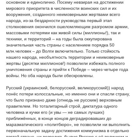
основном и единолично. Посему невзирая на достижении
мирового приоритета в численности воинских сил и их
вооружения, созданного неимоверными жертвами всего
народа, из-за бездарности руководства первый этап
столкновения окончился ошеломляющим разгромом армии,
массовыми потерями как живой силы (миллионы!), так и
техники, и территорий – на годы была оккупирована
значительная часть страны с населением порядка 50
млн.человек – до Волги включительно. Только стойкость
нашего народа, необъятность территории и неимоверные
жертвы (десятки миллионов!) позволили избежать полного
уничтожения страны и прийти к Победе – через четыре года
войны. Но оба народа были обескровлены.
Русский (украинский, белорусский, великорусский)) народ
понёс потери колоссальные, но именно они и спасли страну,
что было признано даже (отнюдь не русским) верховным
правителем. Но тоталитарный строй, диктатура одного
человека и кучки его (и увы — не самых лучших)
приближённых, в конце концов деградировавших до
маразматического «политбюро», не позволили ни выполнить
первоначальную задачу достижения коммунизма в отдельно
взятой стране, ни возродить былую Россию с её величием и