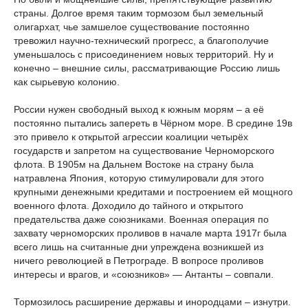
страны. Долгое время таким тормозом был земельный
олигархат, чье замшелое существование постоянно
тревожил научно-технический прогресс, а благополучие
уменьшалось с присоединением новых территорий. Ну и
конечно – внешние силы, рассматривающие Россию лишь
как сырьевую колонию.
России нужен свободный выход к южным морям – а её
постоянно пытались запереть в Чёрном море. В средине 19в
это привело к открытой агрессии коалиции четырёх
государств и запретом на существование Черноморского
флота. В 1905м на Дальнем Востоке на страну была
натравлена Япония, которую стимулировали для этого
крупными денежными кредитами и построением ей мощного
военного флота. Доходило до тайного и открытого
предательства даже союзниками. Военная операция по
захвату черноморских проливов в начале марта 1917г была
всего лишь на считанные дни упреждена возникшей из
ничего революцией в Петрограде. В вопросе проливов
интересы и врагов, и «союзников» — Антанты – совпали.
Тормозилось расширение державы и инородцами – изнутри.