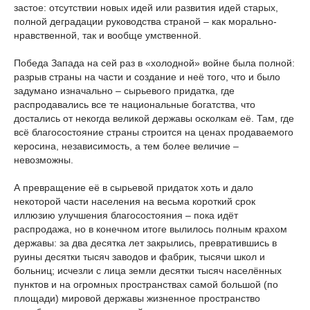
застое: отсутствии новых идей или развития идей старых,
полной деградации руководства страной – как морально-
нравственной, так и вообще умственной.
Победа Запада на сей раз в «холодной» войне была полной:
разрыв страны на части и создание и неё того, что и было
задумано изначально – сырьевого придатка, где
распродавались все те национальные богатства, что
достались от некогда великой державы осколкам её. Там, где
всё благосостояние страны строится на ценах продаваемого
керосина, независимость, а тем более величие –
невозможны.
А превращение её в сырьевой придаток хоть и дало
некоторой части населения на весьма короткий срок
иллюзию улучшения благосостояния – пока идёт
распродажа, но в конечном итоге вылилось полным крахом
державы: за два десятка лет закрылись, превратившись в
руины десятки тысяч заводов и фабрик, тысячи школ и
больниц; исчезли с лица земли десятки тысяч населённых
пунктов и на огромных пространствах самой большой (по
площади) мировой державы жизненное пространство