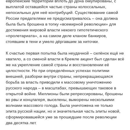
европейские территории вплоть до Дона оккупированы, с
выплатой оставшейся частью страны колоссальных,
непосильных для неё контрибуций. Существование самой
России предателями не предусматривалось – она должна
была быть брошена в топку «всемирной революции» для
достижения мировой власти некоего гипотетического
«пролетариата», а на самом деле кланом банкиров,
стоявшим в тени и умело дёргавшим за ниточки.
К счастью первая попытка была неудачной – силёнок ещё не
хватило, а со сменой власти в Кремле акцент был сделан всё
же на укрепление самой страны и восстановлении её
целостности. Но при определённых успехах политики
внешней, разборки внутри страны, непрекращающаяся
борьба за власть приводили к массовому уничтожению
русского народа – в масштабах, превышающих таковое в
открытой войне. Миллионы были репрессированы, брошены
во рвы и концлагеря, выселены, выморены несколькими
волнами массового голода. Была уничтожена не только
элита русской нации, но и значительная часть элиты новой,
сформировавшейся уже за прошедшие после революции
два десятка лет.