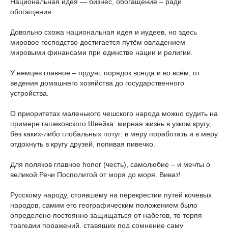
Национальная идея — бизнес, обогащение – ради
обогащения.
Довольно схожа национальная идея и иудеев, но здесь
мировое господство достигается путём овладением
мировыми финансами при единстве нации и религии.
У немцев главное – ордунг, порядок всегда и во всём, от
ведения домашнего хозяйства до государственного
устройства.
О приоритетах маленького чешского народа можно судить на
примере гашековского Швейка: мирная жизнь в узком кругу,
без каких-либо глобальных потуг: в меру поработать и в меру
отдохнуть в кругу друзей, попивая пивечко.
Для поляков главное honor (честь), самолюбие – и мечты о
великой Речи Посполитой от моря до моря. Виват!
Русскому народу, стоявшему на перекрестии путей кочевых
народов, самим его географическим положением было
определено постоянно защищаться от набегов, то терпя
трагедии поражений, ставящих под сомнение саму