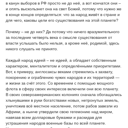
в канун выборов в РФ просто не до неё, а вот кончатся они –
и опять выскользнет она на свет Божий, потому что нужно же
в конце концов определяться: что за народ живёт в стране и
для чего, каковы цели его существования на этой планете?
Почему – не до них? Да потому что ничего вразумительного
за последние четверть века о смысле существования от
власти услышать было нельзя, а кроме неё, родимой, здесь
никого слушать не принято.
Каждый народ идеей – не идеей, а обладает собственным
характером, менталитетом и определёнными приоритетами.
Вот, к примеру, англосаксы веками стремились к захвату,
покорению и ограблению чужих народов и их территорий —
и жизни за счёт этого. Со временем с помощью мощного
флота в сферу своих интересов включили они всю планету.
В своих североамериканских колониях сначала обогащались
хлынувшими в руки богатствами новых, нетронутых земель,
уничтожив всё местное население, потом рабов завезли из
Африки, а нынче утвердили свою гегемонию над миром,
навязав всем долларовые бумажки и раскидав для
устрашения народов военные базы по всей планете.