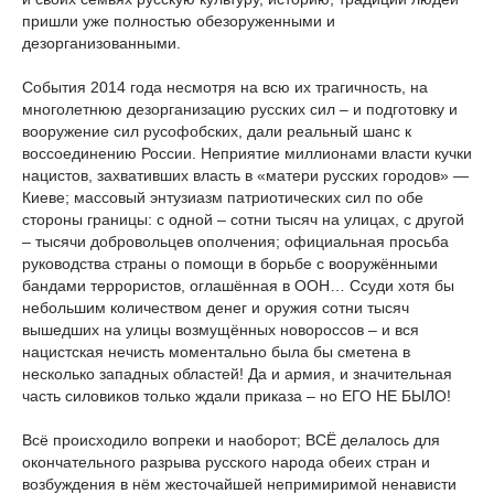
пришли уже полностью обезоруженными и
дезорганизованными.
События 2014 года несмотря на всю их трагичность, на
многолетнюю дезорганизацию русских сил – и подготовку и
вооружение сил русофобских, дали реальный шанс к
воссоединению России. Неприятие миллионами власти кучки
нацистов, захвативших власть в «матери русских городов» —
Киеве; массовый энтузиазм патриотических сил по обе
стороны границы: с одной – сотни тысяч на улицах, с другой
– тысячи добровольцев ополчения; официальная просьба
руководства страны о помощи в борьбе с вооружёнными
бандами террористов, оглашённая в ООН… Ссуди хотя бы
небольшим количеством денег и оружия сотни тысяч
вышедших на улицы возмущённых новороссов – и вся
нацистская нечисть моментально была бы сметена в
несколько западных областей! Да и армия, и значительная
часть силовиков только ждали приказа – но ЕГО НЕ БЫЛО!
Всё происходило вопреки и наоборот; ВСЁ делалось для
окончательного разрыва русского народа обеих стран и
возбуждения в нём жесточайшей непримиримой ненависти