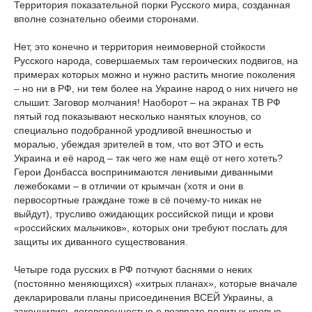
Территория показательной порки Русского мира, созданная
вполне сознательно обеими сторонами.
Нет, это конечно и территория неимоверной стойкости
Русского народа, совершаемых там героических подвигов, на
примерах которых можно и нужно растить многие поколения
– но ни в РФ, ни тем более на Украине народ о них ничего не
слышит. Заговор молчания! Наоборот – на экранах ТВ РФ
пятый год показывают несколько нанятых клоунов, со
специально подобранной уродливой внешностью и
моралью, убеждая зрителей в том, что вот ЭТО и есть
Украина и её народ – так чего же нам ещё от него хотеть?
Герои Донбасса воспринимаются ленивыми диванными
лежебоками – в отличии от крымчан (хотя и они в
первосортные граждане тоже в сё почему-то никак не
выйдут), трусливо ожидающих российской пищи и крови
«российских мальчиков», которых они требуют послать для
защиты их диванного существования.
Четыре года русских в РФ потчуют баснями о неких
(постоянно меняющихся) «хитрых планах», которые вначале
декларировали планы присоединения ВСЕЙ Украины, а
закончились договоренностью о возврате политых кровью