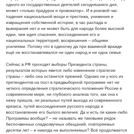
одного их государственных деятелей сегодняшнего дня,
может «только придурок и провокатор». И в роковой час
падения национальной мощи и престижа, унижения и
извращения собственной истории, в час распада и
вымирания нет и не может быть для народа более высокой
идеи, чем идея спасения, воссоединения его и
национальных территорий, воскрешения – общими
усилиями. Потому что в одиночку да при взаимной вражде
ещё не восстанавливался ни один народ и ни одна семья.
Сейчас в РФ проходят выборы Президента страны,
результатом которых явится либо изменение стратегии
страны – либо она останется прежней. Однако ни у кого из
претендентов на пост в предвыборной программе нет ни
четкого определения стратегического положения России в
современном мире, ни глубокого анализа того, как она к
нему пришла, ни реальных путей выхода из современного
кризиса, путей воссоединения русского народа и
восстановление его былого величия. Да и есть ли какие-либо
Программы вообще? – не называть же таковыми рядок
беспочвенных сладкозвучных обещаний, повторяемых
десятки лет – и никогда не выполняемых? Всё продолжается