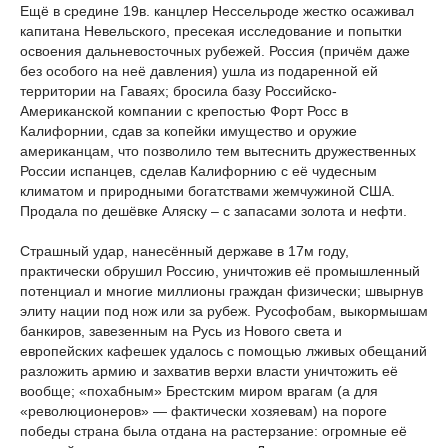
Ещё в средине 19в. канцлер Нессельроде жестко осаживал
капитана Невельского, пресекая исследование и попытки
освоения дальневосточных рубежей. Россия (причём даже
без особого на неё давления) ушла из подаренной ей
территории на Гаваях; бросила базу Российско-
Американской компании с крепостью Форт Росс в
Калифорнии, сдав за копейки имущество и оружие
американцам, что позволило тем вытеснить дружественных
России испанцев, сделав Калифорнию с её чудесным
климатом и природными богатствами жемчужиной США.
Продала по дешёвке Аляску – с запасами золота и нефти.
Страшный удар, нанесённый державе в 17м году,
практически обрушил Россию, уничтожив её промышленный
потенциал и многие миллионы граждан физически; швырнув
элиту нации под нож или за рубеж. Русофобам, выкормышам
банкиров, завезенным на Русь из Нового света и
европейских кафешек удалось с помощью лживых обещаний
разложить армию и захватив верхи власти уничтожить её
вообще; «похабным» Брестским миром врагам (а для
«революционеров» — фактически хозяевам) на пороге
победы страна была отдана на растерзание: огромные её