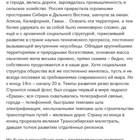
и города, велись дороги, зарождалась промышленность и
сельское хозяйство. Россия прирастала огромными
просторами Сибири и Дальнего Востока, шагнула за океан:
Аляска, Калифорния, Гаваи… Освоить эти территории, а тем
более удержать их за собой было неимоверно сложно, да
ещё и с архаичной социальной структурой, тормозившей
развитие в стране научно-технического прогресса, постоянно
вызывающей внутренние неусобицы. Обладая крупнейшими
территориями и природными богатствами, основная масса
населения жила весьма скромно, прямо скажем – бедно, что
собственно продолжается и в наши дни. Хотя социальная
структура общества всё же постепенно менялась, пусть и не
всегда поспевая за требованиями современного ей мира. Но
к концу 19го – началу 20 в. Темпы развития резко возросли.
Строился новый флот, был создан первый в мире ледокол
«Ермак»; вся страна охватывалась телеграфной связью,
города – телефонной, быстрыми темпами шла
электрификация; неслыханными темпами шло строительство
транспортных путей – железных дорог. Страну из конца в
конец прорезала великая Транссибирская магистраль,
давшая толчок развитию отдалённых регионов.
Но были и мощнейшие силы, препятствующие развитию