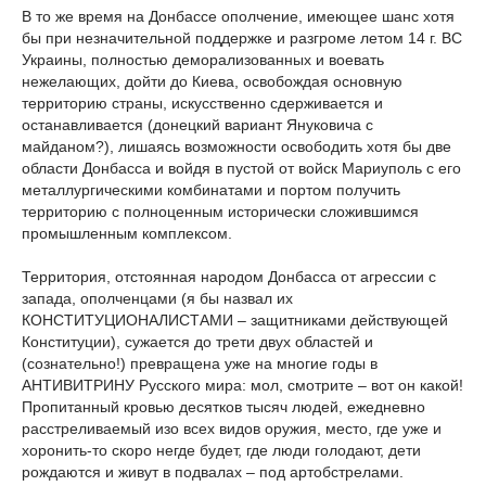
В то же время на Донбассе ополчение, имеющее шанс хотя
бы при незначительной поддержке и разгроме летом 14 г. ВС
Украины, полностью деморализованных и воевать
нежелающих, дойти до Киева, освобождая основную
территорию страны, искусственно сдерживается и
останавливается (донецкий вариант Януковича с
майданом?), лишаясь возможности освободить хотя бы две
области Донбасса и войдя в пустой от войск Мариуполь с его
металлургическими комбинатами и портом получить
территорию с полноценным исторически сложившимся
промышленным комплексом.
Территория, отстоянная народом Донбасса от агрессии с
запада, ополченцами (я бы назвал их
КОНСТИТУЦИОНАЛИСТАМИ – защитниками действующей
Конституции), сужается до трети двух областей и
(сознательно!) превращена уже на многие годы в
АНТИВИТРИНУ Русского мира: мол, смотрите – вот он какой!
Пропитанный кровью десятков тысяч людей, ежедневно
расстреливаемый изо всех видов оружия, место, где уже и
хоронить-то скоро негде будет, где люди голодают, дети
рождаются и живут в подвалах – под артобстрелами.