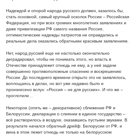
Надеждой и опорой народа русского должен, казалось бы,
стать основной, самый крупный осколок России – Российская
Федерация, но при всех громких многолетних заявлениях и
даже приватизации РФ самого названия Россия,
оптимистические надежды патриотов не оправдались и
реальные дела оказались обратными красивым заявлениям.
Нет, народ русский еще не настолько окончательно
деградировал, чтобы не понимать этого, но власть в
Отечестве принадлежит отнюдь не ему, а у неё задачи
совершенно противоположные спасению и воскрешению
России. До последнего времени открыто это не заявлялось,
воплощаясь в делах, но вот уже недавно было и
произнесено вслух: «Россия – не для русских». И что же –
проглотили…
Некоторое (опять же – декоративное) сближение РФ и
Белоруссии, декларации о слиянии в единое государство –
всё растворилось в воздухе, оказавшись пустыми звуками. В
результате начался обратный дрейф: Белорусии от РФ, и
вина в этом лежит отнюдь не только на белорусском