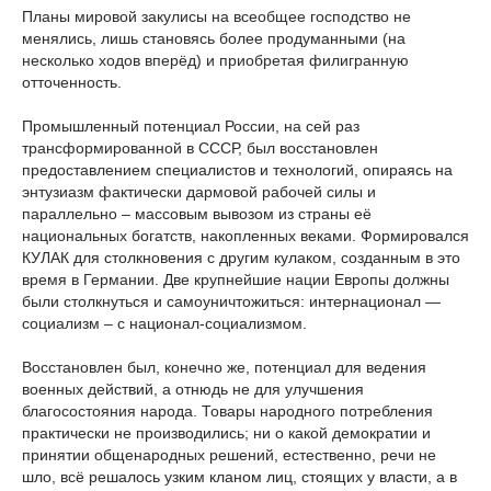
Планы мировой закулисы на всеобщее господство не
менялись, лишь становясь более продуманными (на
несколько ходов вперёд) и приобретая филигранную
отточенность.
Промышленный потенциал России, на сей раз
трансформированной в СССР, был восстановлен
предоставлением специалистов и технологий, опираясь на
энтузиазм фактически дармовой рабочей силы и
параллельно – массовым вывозом из страны её
национальных богатств, накопленных веками. Формировался
КУЛАК для столкновения с другим кулаком, созданным в это
время в Германии. Две крупнейшие нации Европы должны
были столкнуться и самоуничтожиться: интернационал —
социализм – с национал-социализмом.
Восстановлен был, конечно же, потенциал для ведения
военных действий, а отнюдь не для улучшения
благосостояния народа. Товары народного потребления
практически не производились; ни о какой демократии и
принятии общенародных решений, естественно, речи не
шло, всё решалось узким кланом лиц, стоящих у власти, а в