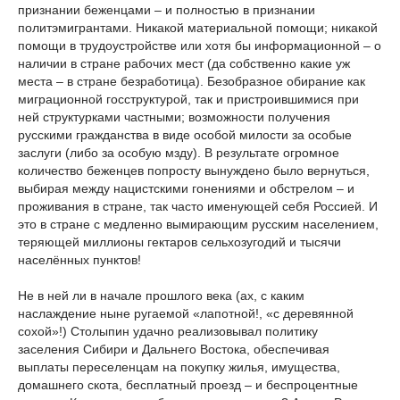
признании беженцами – и полностью в признании
политэмигрантами. Никакой материальной помощи; никакой
помощи в трудоустройстве или хотя бы информационной – о
наличии в стране рабочих мест (да собственно какие уж
места – в стране безработица). Безобразное обирание как
миграционной госструктурой, так и пристроившимися при
ней структурками частными; возможности получения
русскими гражданства в виде особой милости за особые
заслуги (либо за особую мзду). В результате огромное
количество беженцев попросту вынуждено было вернуться,
выбирая между нацистскими гонениями и обстрелом – и
проживания в стране, так часто именующей себя Россией. И
это в стране с медленно вымирающим русским населением,
теряющей миллионы гектаров сельхозугодий и тысячи
населённых пунктов!
Не в ней ли в начале прошлого века (ах, с каким
наслаждение ныне ругаемой «лапотной!, «с деревянной
сохой»!) Столыпин удачно реализовывал политику
заселения Сибири и Дальнего Востока, обеспечивая
выплаты переселенцам на покупку жилья, имущества,
домашнего скота, бесплатный проезд – и беспроцентные