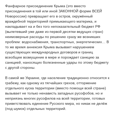
Фанфарное присоединение Крыма (это вместо
присоединения в той или иной ЗАКОННОЙ форме ВСЕЙ
Новороссии) превращает его в остров, окружённый
враждебной территорией примыкающего материка, и
накладывает на и без того непоказательный бюджет РФ
(вылетевший уже даже из первой десятки ведущих стран)
неимоверные расходы по решению сразу же возникших
проблем: водоснабжения, транспортных, энергетических… В
то же время аннексия Крыма вызывает нарушением
существующих международных договоров и границ
всеобщее возмущение в мире и порождает санкцию за
санкцией, наносящих болезненные удары по этому бюджету
с другой стороны.
В самой же Украине, где население традиционно относится к
грабежу, как одному из тягчайших грехов, отторжение
отдельного куска территории (вместо помощи всей стране)
вызывает не только ненависть западных русофобов, но и
неприязнь многих русофилов на всей территории, готовых
приветствовать единение Русского мира, но никак не делёж
(под шумок) отдельных территорий.