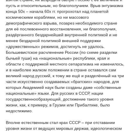
пусть и относительным, но благополучием. Врыв энтузиазма
конца 50х – начала 60х гг. прогрохотал над планетой
космическими кораблями, но ни массового
демографического взрыва, позарез необходимого стране
для её послевоенного восстановления, ни благополучия,
раздёрганного бездарнейшей внутренней политикой и не
менее бездарной политикой внешней поддержки
«дружественных» режимов, достигнуть не удалось.
Большевистское расчленение России (по схеме разделки
бычьей туши) на «национальные» республики, края и
области с поддержкой местного сепаратизма не изменилось,
и в наиболее жалком положении в стране оставался сам
великий народ русский, к тому же ещё и разделённый на три
части искусственно создаваемых «братских» народов, для
которых Академией наук были созданы даже «собственные
национальные» языки. Для русских в СССР, нации
государственнообразующей, достижение такого уровня
жизни, как, к примеру, в Грузии или Прибалтике, было
недостижимо.
Вполне естественным стал крах СССР – при отставании
уровня жизни от ведущих мировых держав, идеологическом