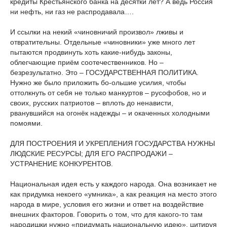
кредиты Крестьянского банка на десятки лет? А ведь Россия
ни нефть, ни газ не распродавала….
И ссылки на некий «чиновничий произвол» лживы и
отвратительны. Отдельные «чиновники» уже много лет
пытаются продвинуть хоть какие-нибудь законы,
облегчающие приём соотечественников. Но –
безрезультатно. Это – ГОСУДАРСТВЕННАЯ ПОЛИТИКА.
Нужно же было приложить бо-ольшие усилия, чтобы
оттолкнуть от себя не только манкуртов – русофобов, но и
своих, русских патриотов – вплоть до ненависти,
рванувшийся на огонёк надежды – и окаченных холодными
помоями.
ДЛЯ ПОСТРОЕНИЯ И УКРЕПЛЕНИЯ ГОСУДАРСТВА НУЖНЫ
ЛЮДСКИЕ РЕСУРСЫ; ДЛЯ ЕГО РАСПРОДАЖИ –
УСТРАНЕНИЕ КОНКУРЕНТОВ.
Национальная идея есть у каждого народа. Она возникает не
как придумка некоего «умника», а как реакция на место этого
народа в мире, условия его жизни и ответ на воздействие
внешних факторов. Говорить о том, что для какого-то там
народишки нужно «придумать национальную идею», цитируя