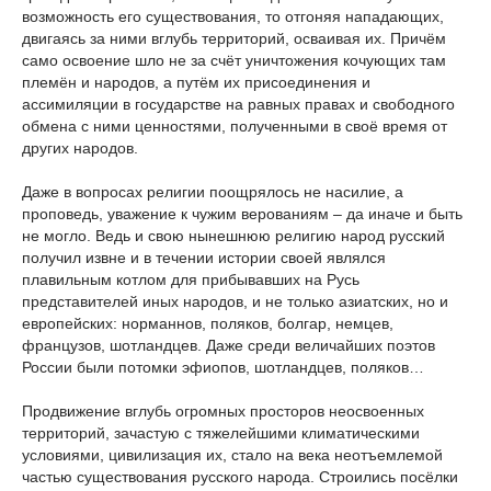
возможность его существования, то отгоняя нападающих,
двигаясь за ними вглубь территорий, осваивая их. Причём
само освоение шло не за счёт уничтожения кочующих там
племён и народов, а путём их присоединения и
ассимиляции в государстве на равных правах и свободного
обмена с ними ценностями, полученными в своё время от
других народов.
Даже в вопросах религии поощрялось не насилие, а
проповедь, уважение к чужим верованиям – да иначе и быть
не могло. Ведь и свою нынешнюю религию народ русский
получил извне и в течении истории своей являлся
плавильным котлом для прибывавших на Русь
представителей иных народов, и не только азиатских, но и
европейских: норманнов, поляков, болгар, немцев,
французов, шотландцев. Даже среди величайших поэтов
России были потомки эфиопов, шотландцев, поляков…
Продвижение вглубь огромных просторов неосвоенных
территорий, зачастую с тяжелейшими климатическими
условиями, цивилизация их, стало на века неотъемлемой
частью существования русского народа. Строились посёлки