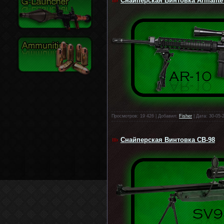
Снайперская Винтовка Armalite
Просмотров: 19 426 | Добавил:
Fisher
| Дата: 30-05-
Снайперская Винтовка СВ-98