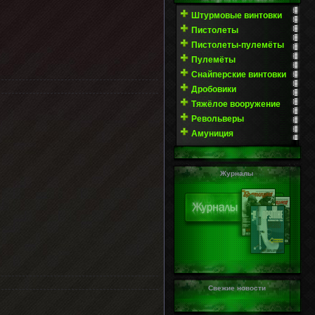
Штурмовые винтовки
Пистолеты
Пистолеты-пулемёты
Пулемёты
Снайперские винтовки
Дробовики
Тяжёлое вооружение
Револьверы
Амуниция
Журналы
Свежие новости