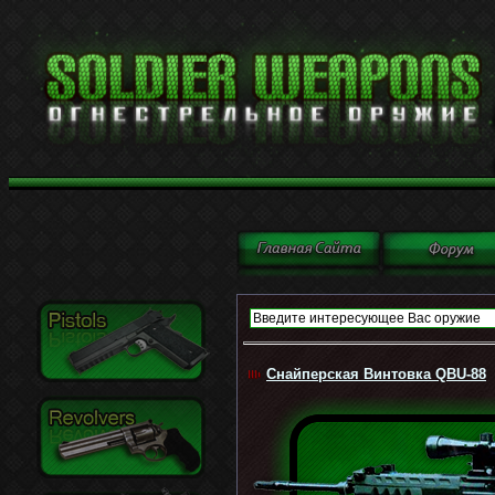
Снайперская Винтовка QBU-88