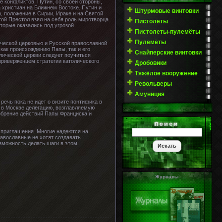
е конфликтов. Путин, со своей стороны,
а христиан на Ближнем Востоке. Путин и
Штурмовые винтовки
 положение в Сирии, Ираке и на Святой
той Престол взял на себя роль миротворца.
Пистолеты
торые оказались под угрозой
Пистолеты-пулемёты
Пулемёты
ической церковью и Русской православной
как происхождению Папы, так и его
Снайперские винтовки
олической церкви следует поучиться
приверженцем стратегии католического
Дробовики
Тяжёлое вооружение
Револьверы
Амуниция
речь пока не идет о визите понтифика в
я в Москве делегацию, возглавляемую
обрение действий Папы Франциска и
о приглашения. Многие надеются на
равославные не хотят создавать
озможность делать шаги в этом
Журналы