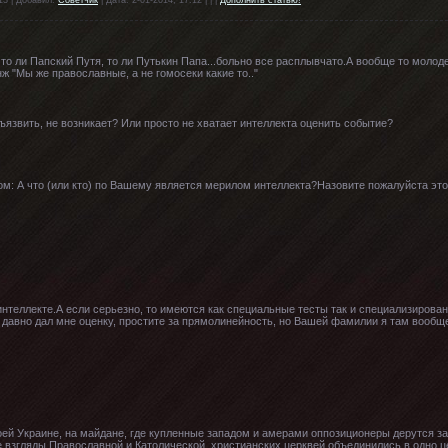
то ли Папский Путя, то ли Путькин Папа...больно все расплывчато.А вообще то молоде
ж "Мы же православные, а не гомосеки какие то.."
ъязвить, не возникает? Или просто не хватает интеллекта оценить событие?
ом: А что (или кто) по Вашему является мерилом интеллекта?Назовите пожалуйста этот
 интеллекте.А если серьезно, то имеются как специальные тесты так и специализирован
 давно дал мне оценку, простите за прямолинейность, но Вашей фамилии я там вообще
оей Украине, на майдане, где купленные западом и амерами оппозиционеры дерутся за
е взгляды Православной и Католической, христианских церквей объединились в одно цел