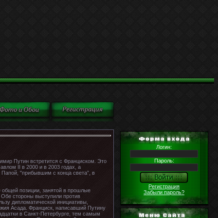
Логин:
Пароль:
димир Путин встретится с Франциском. Это
влом II в 2000 и в 2003 годах, а
с Папой, "прибывшим с конца света”, в
Регистрация
е общей позиции, занятой в прошлые
Забыли пароль?
 Обе стороны выступили против
льзу дипломатической инициативы,
ужия Асада. Франциск, написавший Путину
адцатки в Санкт-Петербурге, тем самым