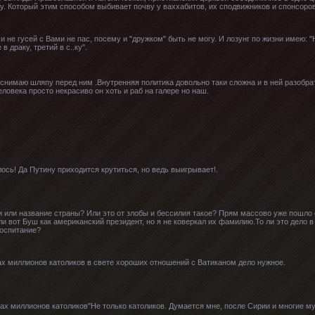
ину. Который этим способом выбивает почву у ваххабитов, их сподвижников и спонсоров
 и не гусей с Вами не пас, посему и "дружком" быть не могу. И лозунг по жизни имею:
в драку, третий в с..ку".
снимаю шляпу перед ним .Внутренняя политика довольно таки сложна и в ней разобрат
еловека просто некрасиво он хоть и раб на галере но наш.
сь! Да Путину приходится крутиться, но ведь выигрывает!.
и или название страны? Или это от злобы и бессилия такое? Прям массово уже пошло
 вот Буш как американский президент, но я не коверкал их фамилию.То ли это дело в 
воспитание?
х миллионов католиков в свете хороших отношений с Ватиканом дело нужное.
ах миллионов католиков"Не только католиков. Думается мне, после Сирии и многие м