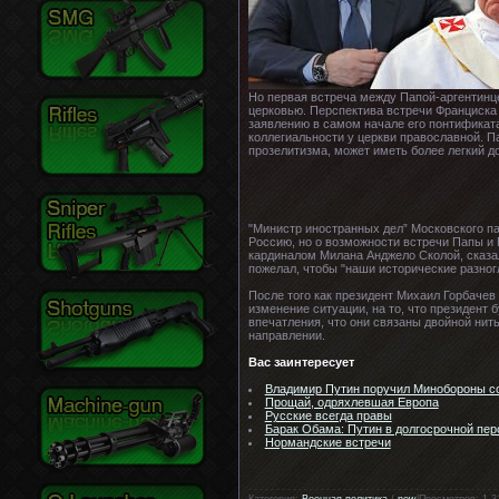
Но первая встреча между Папой-аргентинц
церковью. Перспектива встречи Франциска 
заявлению в самом начале его понтификата 
коллегиальности у церкви православной. 
прозелитизма, может иметь более легкий д
"Министр иностранных дел” Московского па
Россию, но о возможности встречи Папы и 
кардиналом Милана Анджело Сколой, сказал
пожелал, чтобы "наши исторические разног
После того как президент Михаил Горбачев
изменение ситуации, на то, что президент 
впечатления, что они связаны двойной нит
направлении.
Вас заинтересует
Владимир Путин поручил Минобороны со
Прощай, одряхлевшая Европа
Русские всегда правы
Барак Обама: Путин в долгосрочной пер
Нормандские встречи
Категория:
Военная политика
/
new
|Просмотров: 1 3