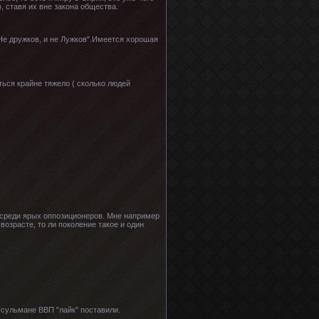
, ставя их вне закона общества.
 "Не дружков, и не Лужков".Имеется хорошая
ься крайне тяжело ( сколько людей
 среди ярых оппозиционеров. Мне например
возрасте, то ли поколение такое и один
усульмане ВВП "лайк" поставили.