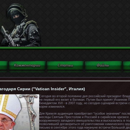
годаря Сирии ("Vatican Insider", Италия)
Сегодня во второй половине дня российский президент Вла
не первый его визит в Ватикан. Путин был принят Иоанном Па
Бенедиктом XVI - в 2007 году, но сегодня сценарий встречи 
корне изменился.
Для Кремля аудиенция приобретает "особое значение” посл
месяцы Святым Престолом и Россией в сирийском кризисе.
вооруженного западного вмешательства и высказались в по
позволившей договориться об уничтожении химического ор
письмо в сентябре этого года накануне встречи Большой дв