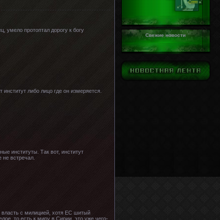
ц, умело протоптал дорогу к богу
Свежие новости
 институт либо лицо где он измеряется.
ные институты. Так вот, институт
 не встречал.
 власть с милицией, хотя ЕС шитый
ое, то есть к миру в Сирии, это уже чего-