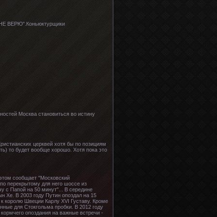
 "НЕ ВЕРЮ".Коньюктурщики
нностей Москва становиться во истину
ристианских церквей хотя бы по позициям
ть) то будет вообще хорошо. Хотя пока это
 этом сообщает "Московский
 по перекрытому для него шоссе из
 с Папой на 50 минут"... В середине
 Хе. В 2003 году Путин опоздал на 15
 к королю Швеции Карлу XVI Густаву. Кроме
нные для Стокгольма пробки. В 2012 году
 кормчего опоздания на важные встречи -