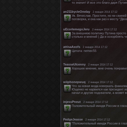
то значит! И все это благо даря Пут
an211bycleOnelay
2 января 2014 17:12
Ув. Вячеслав. Простите, но ни свиней
поговорка, и она как раз к месту "Двое 
uEcorlemegoJeru
2 января 2014 17:12
За внешнюю политику Путина просто 
столько и мнений ) Да и оскорблять ч
attisaAxofs
2 января 2014 17:12
Цитата: nemec55
TeasseUlcenny
2 января 2014 17:12
Хорошее мнение, мне очень понравило
wiiphonepwuq
2 января 2014 17:12
Что за новая мода коверкать фамили
Ющенко не нарвился как президент или
начал и другие подхватили, а может 
injessPneut
2 января 2014 17:12
Положительный имидж России в глаза
PedgeJeasse
2 января 2014 17:12
"Положительный имидж России в глаз