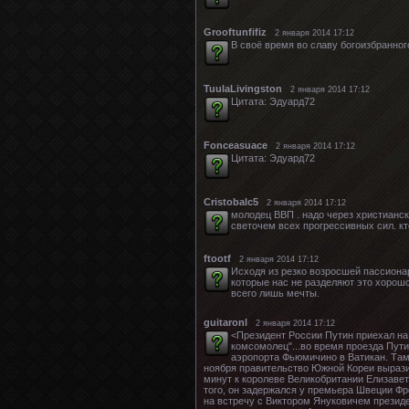
Grooftunfifiz
2 января 2014 17:12
В своё время во славу богоизбранно
TuulaLivingston
2 января 2014 17:12
Цитата: Эдуард72
Fonceasuace
2 января 2014 17:12
Цитата: Эдуард72
Cristobalc5
2 января 2014 17:12
молодец ВВП . надо через христианск
светочем всех прогрессивных сил. кт
ftootf
2 января 2014 17:12
Исходя из резко возросшей пассиона
которые нас не разделяют это хорошо
всего лишь мечты.
guitaronl
2 января 2014 17:12
<Президент России Путин приехал на
комсомолец"...во время проезда Пут
аэропорта Фьюмичино в Ватикан. Там 
ноября правительство Южной Кореи вырази
минут к королеве Великобритании Елизавете
того, он задержался у премьера Швеции Фр
на встречу с Виктором Януковичем президе