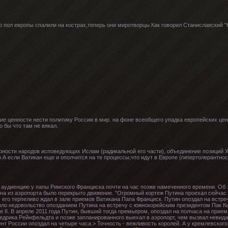
го пол европы спалили на кострах,теперь они миротворцы.Как говорил Станиславский
ие ценности нести политику России в мир. на фоне всеобщего упадка европейских це
о бы что там не вякал.
рности народов исповедующих Ислам (радикальной его части), объединение позиций Х
.А если Ватикан еще и ополчится на те процессы,что идут в Европе (гипертолерантнос
 аудиенцию у папы Римского Франциска почти на час позже намеченного времени. Об
ина из аэропорта было перекрыто движение. "Огромный кортеж Путина проехал сейчас
его терпеливо ждал в зале приемов Ватикана Папа Франциск. Путин опоздал на встречу
ло недовольство опозданием Путина на встречу с южнокорейским президентом Пак Кын
 II. В апреле 2011 года Путин, бывший тогда премьером, опоздал на полчаса на прием
едрика Рейнфельдта и позже запланированного выехал в аэропорт, чем вызвал невида
нт России опоздал на четыре часа.> Точность - вежливость королей. А у кремлевского