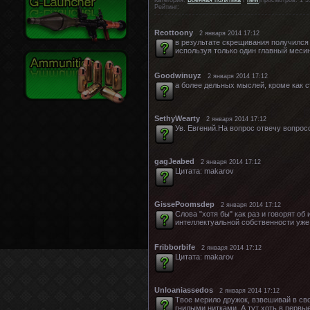
Рейтинг:
Reottoony
2 января 2014 17:12
в результате скрещивания получился 
используя только один главный месин
Goodwinuyz
2 января 2014 17:12
а более дельных мыслей, кроме как с
SethyWearty
2 января 2014 17:12
Ув. Евгений.На вопрос отвечу вопрос
gagJeabed
2 января 2014 17:12
Цитата: makarov
GissePoomsdep
2 января 2014 17:12
Слова "хотя бы" как раз и говорят об
интеллектуальной собственности уже
Fribborbife
2 января 2014 17:12
Цитата: makarov
Unloaniassedos
2 января 2014 17:12
Твое мерило дружок, взвешивай в св
гнилыми нитками. А тут хоть в первы