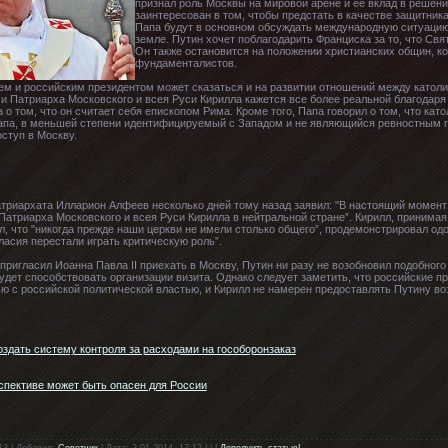
признал роль Москвы на мировой арене и ее вклад в решени
заинтересован в том, чтобы предстать в качестве защитник
Папа будут в основном обсуждать международную ситуацию,
земле. Путин хочет поблагодарить Франциска за то, что Свя
Он также остановится на положении христианских общин, ко
фундаменталистов.
ем и российским президентом может сказаться и на развитии отношений между катол
и Патриарха Московского и всея Руси Кирилла кажется все более реальной благодаря 
о том, что он считает себя епископом Рима. Кроме того, Папа говорил о том, что кат
Папа, в меньшей степени идентифицируемый с Западом и не являющийся ревностным 
оступ в Москву.
триархата Илларион Алфеев несколько дней тому назад заявил: "В настоящий момент 
Патриарха Московского и всея Руси Кирилла в нейтральной стране”. Кирилл, принима
, что "никогда прежде наши церкви не имели столько общего”, продемонстрировал од
ласия перестали играть критическую роль”.
 пригласил Иоанна Павла II приехать в Москву, Путин ни разу не возобновил подобног
будет способствовать организации визита. Однако следует заметить, что российские п
ью с российской политической властью, и Кирилл не намерен предоставлять Путину в
здать систему контроля за расходами на гособоронзаказ
спективе может быть опасен для России
13 | Добавил:
Советчик
| Дата: 2-01-2014, 17:12 | | |
Дополнить статью!