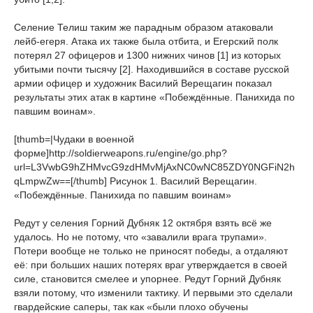
Селение Телиш таким же парадным образом атаковали
лейб-егеря. Атака их также была отбита, и Егерский полк
потерял 27 офицеров и 1300 нижних чинов [1] из которых
убитыми почти тысячу [2]. Находившийся в составе русской
армии офицер и художник Василий Верещагин показал
результаты этих атак в картине «Побеждённые. Панихида по
павшим воинам».
[thumb=|Чудаки в военной
форме]http://soldierweapons.ru/engine/go.php?
url=L3VwbG9hZHMvcG9zdHMvMjAxNC0wNC85ZDY0NGFiN2h
qLmpwZw==[/thumb] Рисунок 1. Василий Верещагин.
«Побеждённые. Панихида по павшим воинам»
Редут у селения Горний Дубняк 12 октября взять всё же
удалось. Но не потому, что «завалили врага трупами».
Потери вообще не только не приносят победы, а отдаляют
её: при больших наших потерях враг утверждается в своей
силе, становится смелее и упорнее. Редут Горний Дубняк
взяли потому, что изменили тактику. И первыми это сделали
гвардейские саперы, так как «были плохо обучены