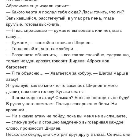
Абросимов еще издали кричит:
— Какого черта я послал тебя сюда? Лясы точить, что ли?
Запыхавшийся, расстегнутый, в углах рта пена, глаза
круглые, готовы выскочить.
— Я вас спрашиваю — думаете вы воевать или нет, мать
вашу…
— Думаем, — спокойно отвечает Ширяев.
— Тогда воюйте, черт вас забери…
— Разрешите объяснить, — все так же спокойно, сдержанно,
только ноздри дрожат, говорит Ширяев. Абросимов
багровеет:
— Я те объясню… — Хватается за кобуру. — Шагом марш в
атаку!
Я чувствую, как во мне что-то закипает. Ширяев тяжело
дышит, наклонив голову. Кулаки сжаты.
— Шагом марш в атаку! Слыхал? Больше повторять не буду!
В руках у него пистолет. Пальцы совершенно белы. Ни
кровинки.
— Ни в какую атаку не пойду, пока вы меня не выслушаете,
— стиснув зубы и страшно медленно выговаривая каждое
слово, произносит Ширяев.
Несколько секунд они смотрят друг другу в глаза. Сейчас они