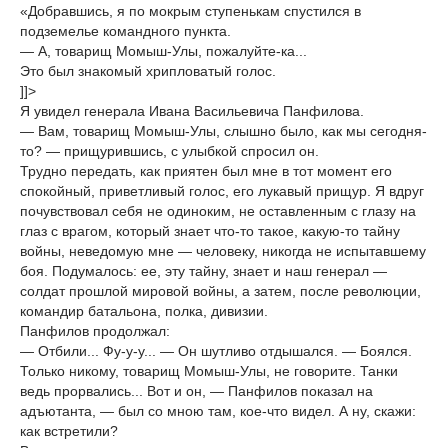
«Добравшись, я по мокрым ступенькам спустился в
подземелье командного пункта.
— А, товарищ Момыш-Улы, пожалуйте-ка...
Это был знакомый хрипловатый голос.
]]>
Я увидел генерала Ивана Васильевича Панфилова.
— Вам, товарищ Момыш-Улы, слышно было, как мы сегодня-
то? — прищурившись, с улыбкой спросил он.
Трудно передать, как приятен был мне в тот момент его
спокойный, приветливый голос, его лукавый прищур. Я вдруг
почувствовал себя не одиноким, не оставленным с глазу на
глаз с врагом, который знает что-то такое, какую-то тайну
войны, неведомую мне — человеку, никогда не испытавшему
боя. Подумалось: ее, эту тайну, знает и наш генерал —
солдат прошлой мировой войны, а затем, после революции,
командир батальона, полка, дивизии.
Панфилов продолжал:
— Отбили... Фу-у-у... — Он шутливо отдышался. — Боялся.
Только никому, товарищ Момыш-Улы, не говорите. Танки
ведь прорвались... Вот и он, — Панфилов показал на
адъютанта, — был со мною там, кое-что видел. А ну, скажи:
как встретили?