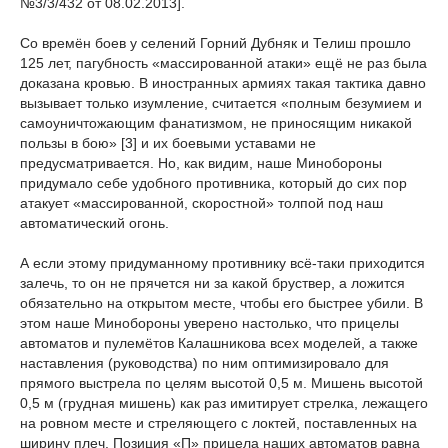
№3/3/432 от 08.02.2013].
Со времён боев у селений Горний Дубняк и Телиш прошло
125 лет, пагубность «массированной атаки» ещё не раз была
доказана кровью. В иностранных армиях такая тактика давно
вызывает только изумление, считается «полным безумием и
самоуничтожающим фанатизмом, не приносящим никакой
пользы в бою» [3] и их боевыми уставами не
предусматривается. Но, как видим, наше Минобороны
придумало себе удобного противника, который до сих пор
атакует «массированной, скоростной» толпой под наш
автоматический огонь.
А если этому придуманному противнику всё-таки приходится
залечь, то он не прячется ни за какой бруствер, а ложится
обязательно на открытом месте, чтобы его быстрее убили. В
этом наше Минобороны уверено настолько, что прицелы
автоматов и пулемётов Калашникова всех моделей, а также
наставления (руководства) по ним оптимизировало для
прямого выстрела по целям высотой 0,5 м. Мишень высотой
0,5 м (грудная мишень) как раз имитирует стрелка, лежащего
на ровном месте и стреляющего с локтей, поставленных на
ширину плеч. Позиция «П» прицела наших автоматов равна