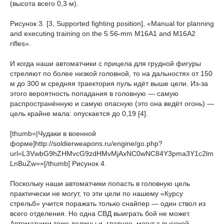
(высота всего 0,3 м).
Рисунок 3. [3, Supported fighting position], «Manual for planning
and executing training on the 5.56-mm M16A1 and M16A2
rifles».
И когда наши автоматчики с прицела для грудной фигуры
стреляют по более низкой головной, то на дальностях от 150
м до 300 м средняя траектория пуль идёт выше цели. Из-за
этого вероятность попадания в головную — самую
распространённую и самую опасную (это она ведёт огонь) —
цель крайне мала: опускается до 0,19 [4].
[thumb=|Чудаки в военной
форме]http://soldierweapons.ru/engine/go.php?
url=L3VwbG9hZHMvcG9zdHMvMjAxNC0wNC84Y3pma3Y1c2lm
LnBuZw==[/thumb] Рисунок 4.
Поскольку наши автоматчики попасть в головную цель
практически не могут, то эти цели по нашему «Курсу
стрельб» учится поражать только снайпер — один ствол из
всего отделения. Но одна СВД выиграть бой не может.
Автоматчики тоже должны и, главное, могут с высокой