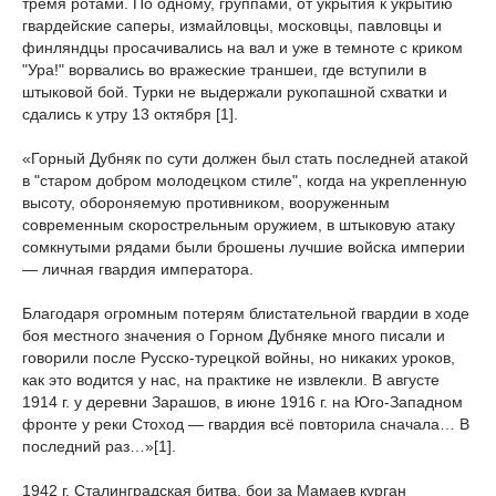
тремя ротами. По одному, группами, от укрытия к укрытию
гвардейские саперы, измайловцы, московцы, павловцы и
финляндцы просачивались на вал и уже в темноте с криком
"Ура!" ворвались во вражеские траншеи, где вступили в
штыковой бой. Турки не выдержали рукопашной схватки и
сдались к утру 13 октября [1].
«Горный Дубняк по сути должен был стать последней атакой
в "старом добром молодецком стиле", когда на укрепленную
высоту, обороняемую противником, вооруженным
современным скорострельным оружием, в штыковую атаку
сомкнутыми рядами были брошены лучшие войска империи
— личная гвардия императора.
Благодаря огромным потерям блистательной гвардии в ходе
боя местного значения о Горном Дубняке много писали и
говорили после Русско-турецкой войны, но никаких уроков,
как это водится у нас, на практике не извлекли. В августе
1914 г. у деревни Зарашов, в июне 1916 г. на Юго-Западном
фронте у реки Стоход — гвардия всё повторила сначала… В
последний раз…»[1].
1942 г. Сталинградская битва, бои за Мамаев курган