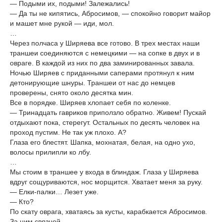
— Подыми их, подыми! Залежались!
— Да ты не кипятись, Абросимов, — спокойно говорит майор
и машет мне рукой — иди, мол.
…
Через полчаса у Ширяева все готово. В трех местах наши
траншеи соединяются с немецкими — на сопке в двух и в
овраге. В каждой из них по два заминированных завала.
Ночью Ширяев с приданными саперами протянул к ним
детонирующие шнуры. Траншеи от нас до немцев
проверены, снято около десятка мин.
Все в порядке. Ширяев хлопает себя по коленке.
— Тринадцать гавриков приползло обратно. Живем! Пускай
отдыхают пока, стерегут. Остальных по десять человек на
проход пустим. Не так уж плохо. А?
Глаза его блестят. Шапка, мохнатая, белая, на одно ухо,
волосы прилипли ко лбу.
…
Мы стоим в траншее у входа в блиндаж. Глаза у Ширяева
вдруг сощуриваются, нос морщится. Хватает меня за руку.
— Елки-палки… Лезет уже.
— Кто?
По скату оврага, хватаясь за кусты, карабкается Абросимов.
За ним связной.