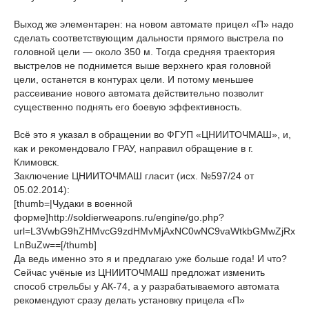
Выход же элементарен: на новом автомате прицел «П» надо
сделать соответствующим дальности прямого выстрела по
головной цели — около 350 м. Тогда средняя траектория
выстрелов не поднимется выше верхнего края головной
цели, останется в контурах цели. И потому меньшее
рассеивание нового автомата действительно позволит
существенно поднять его боевую эффективность.
Всё это я указал в обращении во ФГУП «ЦНИИТОЧМАШ», и,
как и рекомендовало ГРАУ, направил обращение в г.
Климовск.
Заключение ЦНИИТОЧМАШ гласит (исх. №597/24 от
05.02.2014):
[thumb=|Чудаки в военной
форме]http://soldierweapons.ru/engine/go.php?
url=L3VwbG9hZHMvcG9zdHMvMjAxNC0wNC9vaWtkbGMwZjRx
LnBuZw==[/thumb]
Да ведь именно это я и предлагаю уже больше года! И что?
Сейчас учёные из ЦНИИТОЧМАШ предложат изменить
способ стрельбы у АК-74, а у разрабатываемого автомата
рекомендуют сразу делать установку прицела «П»