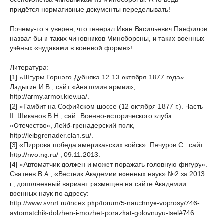
придётся нормативные документы переделывать!
Почему-то я уверен, что генерал Иван Васильевич Панфилов
назвал бы и таких чиновников Минобороны, и таких военных
учёных «чудаками в военной форме»!
Литература:
[1] «Штурм Горного Дубняка 12-13 октября 1877 года».
Ладыгин И.В., сайт «Анатомия армии»,
http://army.armor.kiev.ua/.
[2] «Гамбит на Софийском шоссе (12 октября 1877 г.). Часть
II. Шиканов В.Н., сайт Военно-исторического клуба
«Отечество», Лейб-гренадерский полк,
http://leibgrenader.clan.su/.
[3] «Пиррова победа американских войск». Печуров С., сайт
http://nvo.ng.ru/ , 09.11.2013.
[4] «Автоматчик должен и может поражать головную фигуру».
Сватеев В.А., «Вестник Академии военных наук» №2 за 2013
г., дополненный вариант размещен на сайте Академии
военных наук по адресу:
http://www.avnrf.ru/index.php/forum/5-nauchnye-voprosy/746-
avtomatchik-dolzhen-i-mozhet-porazhat-golovnuyu-tsel#746.