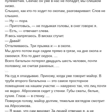
пулеметчик. Сейчас он уже в нас не попадет, мы слишком
низко.
Слышно, как кто-то ходит по окопам, разговаривает. Слов не
слышно.
— Ну — пора.
— Приготовьсь, — не подымая головы, в снег говорю я.
— Есть, — отвечает слева.
Я весь напрягаюсь. В висках стучит.
— Давай!
Отталкиваюсь. Три прыжка и — в окопе.
Мы долго потом еще сидим прямо в грязи, на дне окопа и
смеемся. Кто-то дает окурок. …
Всего батальон потерял двадцать шесть человек, почти
половину, не считая раненых. …
…
На суд я опаздываю. Прихожу, когда уже говорит майор. В
трубе второго батальона — это самое просторное
помещение на нашем участке — накурено так, что лиц почти
не видно. Абросимов сидит у стенки. Губы сжаты, белые,
сухие. Глаза — в стенку. …
Повернув голову, майор долгим, тяжелым взглядом смотрит
на Абросимова.
— Я знаю, что сам виноват. За людей отвечаю я, а не