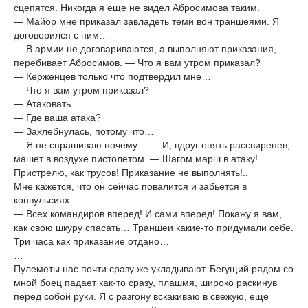
сцепятся. Никогда я еще не видел Абросимова таким.
— Майор мне приказал завладеть теми вон траншеями. Я
договорился с ним…
— В армии не договариваются, а выполняют приказания, —
перебивает Абросимов. — Что я вам утром приказал?
— Керженцев только что подтвердил мне…
— Что я вам утром приказал?
— Атаковать.
— Где ваша атака?
— Захлебнулась, потому что…
— Я не спрашиваю почему… — И, вдруг опять рассвирепев,
машет в воздухе пистолетом. — Шагом марш в атаку!
Пристрелю, как трусов! Приказание не выполнять!..
Мне кажется, что он сейчас повалится и забьется в
конвульсиях.
— Всех командиров вперед! И сами вперед! Покажу я вам,
как свою шкуру спасать… Траншеи какие-то придумали себе.
Три часа как приказание отдано…
…
Пулеметы нас почти сразу же укладывают. Бегущий рядом со
мной боец падает как-то сразу, плашмя, широко раскинув
перед собой руки. Я с разгону вскакиваю в свежую, еще