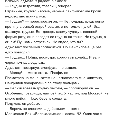
Вскочив, адъютант радостно сказал:
— Грудью встретили, товарищ генерал.
Странные, крутого излома, черные панфиловские брови
недовольно вскинулись.
— Грудью? — переспросил он. — Нет, сударь, грудь легко
проткнуть всякой острой вещью, а не только пулей. Эка
сказанул: грудью. Вот доверь такому чудаку в военной
форме роту, он и поведет ее грудью на танки. Не грудью, а
огнем! Пушками встретили! Не видел, что ли?
Адъютант поспешил согласиться. Но Панфилов еще раз
едко повторил:
— Грудью... Пойди, посмотри, кормят ли коней... И вели
через полчаса седлать.
Адъютант, козырнув, сконфуженно вышел.
— Молод! — мягко сказал Панфилов.
Посмотрев на меня, затем на незнакомого мне капитана,
Панфилов побарабанил по столу пальцами.
— Нельзя воевать грудью пехоты, — проговорил он. —
Особенно, товарищи, нам сейчас. У нас тут, под Москвой, не
много войск... Надо беречь солдата.
Подумав, он добавил:
— Беречь не словами, а действием, огнем».
[Александр Бек, «Волоколамское шоссе», §2, Один час с