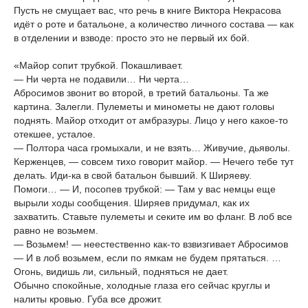
Пусть не смущает вас, что речь в книге Виктора Некрасова
идёт о роте и батальоне, а количество личного состава — как
в отделении и взводе: просто это не первый их бой.
«Майор сопит трубкой. Покашливает.
— Ни черта не подавили… Ни черта…
Абросимов звонит во второй, в третий батальоны. Та же
картина. Залегли. Пулеметы и минометы не дают головы
поднять. Майор отходит от амбразуры. Лицо у него какое-то
отекшее, усталое.
— Полтора часа громыхали, и не взять… Живучие, дьяволы.
Керженцев, — совсем тихо говорит майор. — Нечего тебе тут
делать. Иди-ка в свой батальон бывший. К Ширяеву.
Помоги… — И, посопев трубкой: — Там у вас немцы еще
вырыли ходы сообщения. Ширяев придумал, как их
захватить. Ставьте пулеметы и секите им во фланг. В лоб все
равно не возьмем.
— Возьмем! — неестественно как-то взвизгивает Абросимов
— И в лоб возьмем, если по ямкам не будем прятаться. …
Огонь, видишь ли, сильный, подняться не дает.
Обычно спокойные, холодные глаза его сейчас круглы и
налиты кровью. Губа все дрожит.