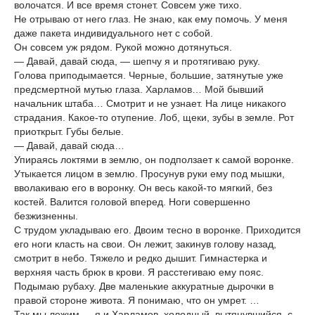
волочатся. И все время стонет. Совсем уже тихо.
Не отрываю от него глаз. Не знаю, как ему помочь. У меня
даже пакета индивидуального нет с собой.
Он совсем уж рядом. Рукой можно дотянуться.
— Давай, давай сюда, — шепчу я и протягиваю руку.
Голова приподымается. Черные, большие, затянутые уже
предсмертной мутью глаза. Харламов… Мой бывший
начальник штаба… Смотрит и не узнает. На лице никакого
страдания. Какое-то отупение. Лоб, щеки, зубы в земле. Рот
приоткрыт. Губы белые.
— Давай, давай сюда…
Упираясь локтями в землю, он подползает к самой воронке.
Утыкается лицом в землю. Просунув руки ему под мышки,
вволакиваю его в воронку. Он весь какой-то мягкий, без
костей. Валится головой вперед. Ноги совершенно
безжизненны.
С трудом укладываю его. Двоим тесно в воронке. Приходится
его ноги класть на свои. Он лежит, закинув голову назад,
смотрит в небо. Тяжело и редко дышит. Гимнастерка и
верхняя часть брюк в крови. Я расстегиваю ему пояс.
Подымаю рубаху. Две маленькие аккуратные дырочки в
правой стороне живота. Я понимаю, что он умрет. …
Так мы лежим — я и Харламов, холодный, вытянувшийся, с