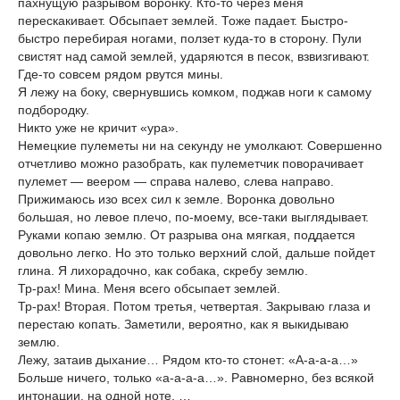
пахнущую разрывом воронку. Кто-то через меня
перескакивает. Обсыпает землей. Тоже падает. Быстро-
быстро перебирая ногами, ползет куда-то в сторону. Пули
свистят над самой землей, ударяются в песок, взвизгивают.
Где-то совсем рядом рвутся мины.
Я лежу на боку, свернувшись комком, поджав ноги к самому
подбородку.
Никто уже не кричит «ура».
Немецкие пулеметы ни на секунду не умолкают. Совершенно
отчетливо можно разобрать, как пулеметчик поворачивает
пулемет — веером — справа налево, слева направо.
Прижимаюсь изо всех сил к земле. Воронка довольно
большая, но левое плечо, по-моему, все-таки выглядывает.
Руками копаю землю. От разрыва она мягкая, поддается
довольно легко. Но это только верхний слой, дальше пойдет
глина. Я лихорадочно, как собака, скребу землю.
Тр-рах! Мина. Меня всего обсыпает землей.
Тр-рах! Вторая. Потом третья, четвертая. Закрываю глаза и
перестаю копать. Заметили, вероятно, как я выкидываю
землю.
Лежу, затаив дыхание… Рядом кто-то стонет: «А-а-а-а…»
Больше ничего, только «а-а-а-а…». Равномерно, без всякой
интонации, на одной ноте. …