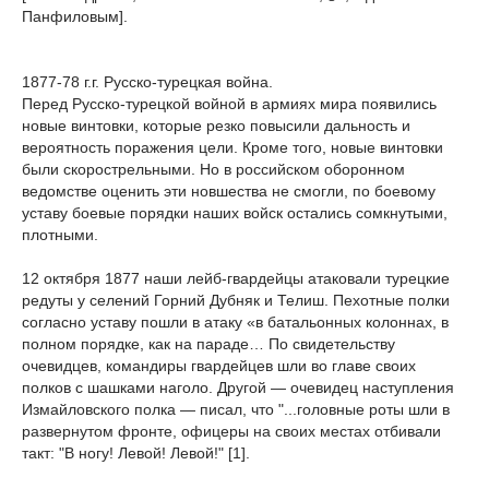
Панфиловым].
1877-78 г.г. Русско-турецкая война.
Перед Русско-турецкой войной в армиях мира появились
новые винтовки, которые резко повысили дальность и
вероятность поражения цели. Кроме того, новые винтовки
были скорострельными. Но в российском оборонном
ведомстве оценить эти новшества не смогли, по боевому
уставу боевые порядки наших войск остались сомкнутыми,
плотными.
12 октября 1877 наши лейб-гвардейцы атаковали турецкие
редуты у селений Горний Дубняк и Телиш. Пехотные полки
согласно уставу пошли в атаку «в батальонных колоннах, в
полном порядке, как на параде… По свидетельству
очевидцев, командиры гвардейцев шли во главе своих
полков с шашками наголо. Другой — очевидец наступления
Измайловского полка — писал, что "...головные роты шли в
развернутом фронте, офицеры на своих местах отбивали
такт: "В ногу! Левой! Левой!" [1].