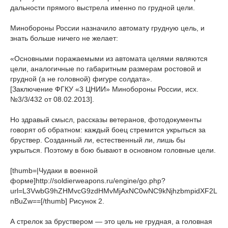
дальности прямого выстрела именно по грудной цели.
Минобороны России назначило автомату грудную цель, и
знать больше ничего не желает:
«Основными поражаемыми из автомата целями являются
цели, аналогичные по габаритным размерам ростовой и
грудной (а не головной) фигуре солдата».
[Заключение ФГКУ «3 ЦНИИ» Минобороны России, исх.
№3/3/432 от 08.02.2013].
Но здравый смысл, рассказы ветеранов, фотодокументы
говорят об обратном: каждый боец стремится укрыться за
бруствер. Созданный ли, естественный ли, лишь бы
укрыться. Поэтому в бою бывают в основном головные цели.
[thumb=|Чудаки в военной
форме]http://soldierweapons.ru/engine/go.php?
url=L3VwbG9hZHMvcG9zdHMvMjAxNC0wNC9kNjhzbmpidXF2L
nBuZw==[/thumb] Рисунок 2.
А стрелок за бруствером — это цель не грудная, а головная