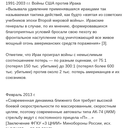
1991-2003 г.г. Войны США против Ирака
«Вызывала удивление применявшаяся иракцами так
называемая тактика действий, как будто «взятая из советских
учебников эпохи Второй мировой войны». Иракские
генералы в случае, по их мнению, формировавшихся
благоприятных условий бросали свою пехоту во
фронтальное наступление под уничтожающий все живое
мощный огонь американских средств поражения» [3].
Отметим, что Ирак проиграл войны с немыслимым
соотношением потерь — по разным оценкам, от 75:1
(потерял 150 тыс. убитыми) до 300:1 (потерял более 600
тыс. убитыми) против около 2 тыс. потерь американцев и их
союзников.
Февраль 2013 г.
«Современная динамика ближнего боя требует высокой
боевой скорострельности по массированным, скоростным
целям, поэтому современные автоматы типа АК-74 (АКМ)
стрельбу ведут с постоянного прицела «П»…»
[Заключение ФГКУ «3 ЦНИИ» Минобороны России, исх.