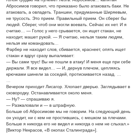
Абросимов говорил, что приказано было атаковать баки. Не
атаковать, а овладеть. Траншеи, придуманные Ширяевым,
не трусость. Это прием. Правильный прием. Он сберег бы
людей. Сберег, чтоб они могли воевать. Сейчас их нет. И я
считаю… — Голос у него срывается, он ищет стакан, не
находит, машет рукой. — Я считаю, нельзя таким людям,
нельзя им командовать…
Фарбер не находит слов, сбивается, краснеет, опять ищет
стакан и вдруг сразу выпаливает:
— Вы сами трус! Вы не пошли в атаку! И меня еще при себе
держали. Я все видел… — И, дернув плечом, цепляясь
крючками шинели за соседей, протискивается назад. …
…
Вечером приходит Лисагор. Хлопает дверью. Заглядывает в
сковородку. Останавливается около меня.
— Ну? — спрашиваю я.
— Разжаловали и — в штрафную.
Больше об Абросимове мы не говорим. На следующий день
он уходит, ни с кем не простившись, с мешком за плечами.
Больше я никогда его не видел и никогда о нем не слыхал.»
[Виктор Некрасов, «В окопах Сталинграда»].