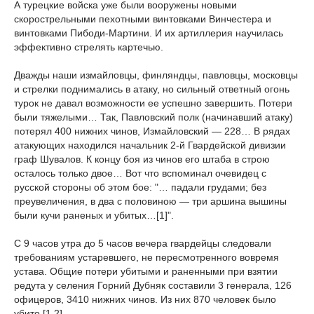
А турецкие войска уже были вооружены новыми
скорострельными пехотными винтовками Винчестера и
винтовками Пибоди-Мартини. И их артиллерия научилась
эффективно стрелять картечью.
Дважды наши измайловцы, финляндцы, павловцы, московцы
и стрелки поднимались в атаку, но сильный ответный огонь
турок не давал возможности ее успешно завершить. Потери
были тяжелыми… Так, Павловский полк (начинавший атаку)
потерял 400 нижних чинов, Измайловский — 228… В рядах
атакующих находился начальник 2-й Гвардейской дивизии
граф Шувалов. К концу боя из чинов его штаба в строю
осталось только двое… Вот что вспоминал очевидец с
русской стороны об этом бое: "… падали грудами; без
преувеличения, в два с половиною — три аршина вышины
были кучи раненых и убитых…[1]".
С 9 часов утра до 5 часов вечера гвардейцы следовали
требованиям устаревшего, не пересмотренного вовремя
устава. Общие потери убитыми и раненными при взятии
редута у селения Горний Дубняк составили 3 генерала, 126
офицеров, 3410 нижних чинов. Из них 870 человек было
убито [1,2].