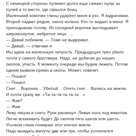
С немецкой стороны пулемет долго еще сажает пулю за
пулей в то место, где скрылся боец. …
Маленький комочек глины ударяет меня в ухо. Я вздрагиваю.
Второй падает рядом, около колена. Кто-то кидает в меня. Я
приподымаю голову. Из соседней воронки выглядывает
широкоскулое, небритое лицо. …
— Давай побежим. — Тоже не выдержал.
— Давай, — отвечаю я.
Мы идем на маленькую хитрость. Предыдущих трех убило
почти у самого бруствера. Надо, не добегая до наших
окопов, упасть. К моменту очереди мы будем лежать. Потом
одним рывком прямо в окопы. Может, повезет.
— Пошел!
— Пошел.
Снег… Воронка… Убитый… Опять снег… Валюсь на землю.
И почти сразу же: «Та-та-та-та-та-та…»
— Жив?
— Жив.
Лежу лицом в снегу. Руки раскинул. Левая нога под животом.
Легче вскакивать будет. До окопов пять шагов или шесть.
Уголком глаза пожираю этот клочок земли.
Надо выждать минуты две или три, чтобы успокоился