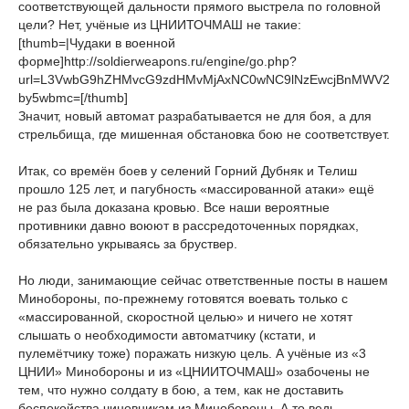
соответствующей дальности прямого выстрела по головной
цели? Нет, учёные из ЦНИИТОЧМАШ не такие:
[thumb=|Чудаки в военной
форме]http://soldierweapons.ru/engine/go.php?
url=L3VwbG9hZHMvcG9zdHMvMjAxNC0wNC9lNzEwcjBnMWV2
by5wbmc=[/thumb]
Значит, новый автомат разрабатывается не для боя, а для
стрельбища, где мишенная обстановка бою не соответствует.
Итак, со времён боев у селений Горний Дубняк и Телиш
прошло 125 лет, и пагубность «массированной атаки» ещё
не раз была доказана кровью. Все наши вероятные
противники давно воюют в рассредоточенных порядках,
обязательно укрываясь за бруствер.
Но люди, занимающие сейчас ответственные посты в нашем
Минобороны, по-прежнему готовятся воевать только с
«массированной, скоростной целью» и ничего не хотят
слышать о необходимости автоматчику (кстати, и
пулемётчику тоже) поражать низкую цель. А учёные из «3
ЦНИИ» Минобороны и из «ЦНИИТОЧМАШ» озабочены не
тем, что нужно солдату в бою, а тем, как не доставить
беспокойства чиновникам из Минобороны. А то ведь