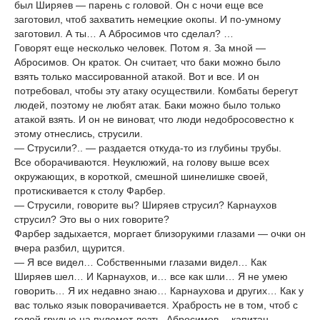
был Ширяев — парень с головой. Он с ночи еще все
заготовил, чтоб захватить немецкие окопы. И по-умному
заготовил. А ты… А Абросимов что сделал? …
Говорят еще несколько человек. Потом я. За мной —
Абросимов. Он краток. Он считает, что баки можно было
взять только массированной атакой. Вот и все. И он
потребовал, чтобы эту атаку осуществили. Комбаты берегут
людей, поэтому не любят атак. Баки можно было только
атакой взять. И он не виноват, что люди недобросовестно к
этому отнеслись, струсили.
— Струсили?.. — раздается откуда-то из глубины трубы.
Все оборачиваются. Неуклюжий, на голову выше всех
окружающих, в короткой, смешной шинелишке своей,
протискивается к столу Фарбер.
— Струсили, говорите вы? Ширяев струсил? Карнаухов
струсил? Это вы о них говорите?
Фарбер задыхается, моргает близорукими глазами — очки он
вчера разбил, щурится.
— Я все видел… Собственными глазами видел… Как
Ширяев шел… И Карнаухов, и… все как шли… Я не умею
говорить… Я их недавно знаю… Карнаухова и других… Как у
вас только язык поворачивается. Храбрость не в том, чтоб с
голой грудью на пулемет лезть. Абросимов… капитан