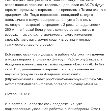
вероятностью поражать головные цели, если из АК-74 будут
стрелять прямым выстрелом не с прицелом «П» или «4», а с
прицелом «3». Тогда вероятность попаданий каждого
автоматчика в самую распространённую в бою цель —
головную — возрастёт в среднем в 2 раза, а на дальности
250 м — в 4 раза! Если учесть количество автоматов в
вооруженных силах, то значимость такого изменения
стрельбы автомата можно сравнить со значимостью
тактического ядерного оружия.
Всё вышесказанное я доказал в работе «Автоматчик должен
и может поражать головную фигуру». Работу опубликовала
Академия военных наук в своём издании «Вестник АВН» №2
за 2013 г., дополненный вариант работы размещен на
научном форуме сайта Академии: www.avnrf.ru
(http://www.avnrf.ru/index.php/forum/5-nauchnye-voprosy/746-
avtomatchik-dolzhen-i-mozhet-porazhat-golovnuyu-tsel#746).
Октябрь 2013 г.
И я повторно направил свои предложения, уже
подкреплённые указанной работой, в Минобороны. Ответ