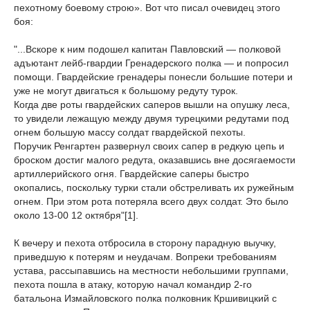
пехотному боевому строю». Вот что писал очевидец этого
боя:
"...Вскоре к ним подошел капитан Павловский — полковой
адъютант лейб-гвардии Гренадерского полка — и попросил
помощи. Гвардейские гренадеры понесли большие потери и
уже не могут двигаться к большому редуту турок.
Когда две роты гвардейских саперов вышли на опушку леса,
то увидели лежащую между двумя турецкими редутами под
огнем большую массу солдат гвардейской пехоты.
Поручик Ренгартен развернул своих сапер в редкую цепь и
броском достиг малого редута, оказавшись вне досягаемости
артиллерийского огня. Гвардейские саперы быстро
окопались, поскольку турки стали обстреливать их ружейным
огнем. При этом рота потеряла всего двух солдат. Это было
около 13-00 12 октября"[1].
К вечеру и пехота отбросила в сторону парадную выучку,
приведшую к потерям и неудачам. Вопреки требованиям
устава, рассыпавшись на местности небольшими группами,
пехота пошла в атаку, которую начал командир 2-го
батальона Измайловского полка полковник Кршивицкий с