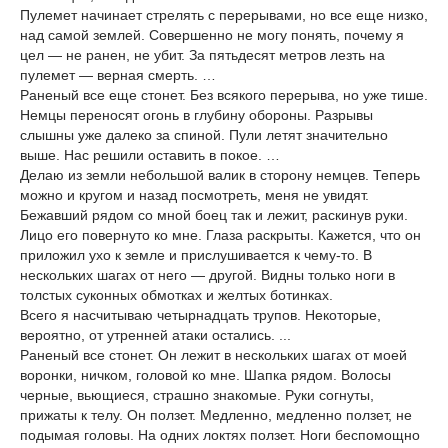
Пулемет начинает стрелять с перерывами, но все еще низко,
над самой землей. Совершенно не могу понять, почему я
цел — не ранен, не убит. За пятьдесят метров лезть на
пулемет — верная смерть. …
Раненый все еще стонет. Без всякого перерыва, но уже тише.
Немцы переносят огонь в глубину обороны. Разрывы
слышны уже далеко за спиной. Пули летят значительно
выше. Нас решили оставить в покое. …
Делаю из земли небольшой валик в сторону немцев. Теперь
можно и кругом и назад посмотреть, меня не увидят.
Бежавший рядом со мной боец так и лежит, раскинув руки.
Лицо его повернуто ко мне. Глаза раскрыты. Кажется, что он
приложил ухо к земле и прислушивается к чему-то. В
нескольких шагах от него — другой. Видны только ноги в
толстых суконных обмотках и желтых ботинках.
Всего я насчитываю четырнадцать трупов. Некоторые,
вероятно, от утренней атаки остались. ...
Раненый все стонет. Он лежит в нескольких шагах от моей
воронки, ничком, головой ко мне. Шапка рядом. Волосы
черные, вьющиеся, страшно знакомые. Руки согнуты,
прижаты к телу. Он ползет. Медленно, медленно ползет, не
подымая головы. На одних локтях ползет. Ноги беспомощно