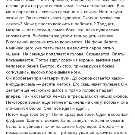
нетающими на руках снежинками. Часы остановились. Я не
могу определить, сколько времени мы лежим. Ноги и руки
затекают. Опять схватывает судорога. Сколько можно так
лежать? Может, просто вскочить и побежать? Тридцать
метров — пять секунд, самое большее, пока пулеметчик
спохватится. Выбежали же утром тринадцать человек.
В соседней воронке кто-то ворочается. На фоне белого,
начинающего уже таять снега шевелится серое пятно
ушанки. На секунду появляется голова. Скрывается. Опять
показывается. Потом вдруг сразу из воронки выскакивает
человек и бежит. Быстро, быстро, прижав руки к бокам,
согнувшись, высоко подкидывая ноги.
Он пробегает три четверти пути. До окопов остается каких-
нибудь восемь — десять метров. Его скашивает пулемет. Он
делает еще несколько шагов и прямо головой падает
вперед. Так и остается лежать в трех шагах от наших окопов.
Некоторое время еще темнеет шинель на снегу, потом и она
становится белой. Снег все идет и идет…
Потом еще трое бегут. Почти сразу все трое. Один в короткой
фуфайке. Шинель, должно быть, скинул, чтоб легче бежать
было. Его убивает почти на самом бруствере. Второго — в
нескольких шагах от него. Третьему удается вскочить в окоп.