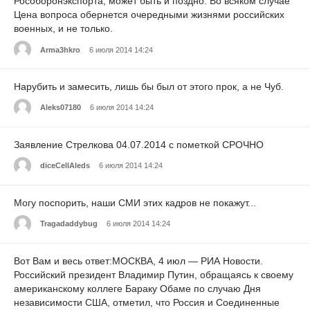
Рособоронэкспорта, может быть и поздно. Во всяком случае
Цена вопроса обернется очередными жизнями российских
военных, и не только.
Arma3hkro
6 июля 2014 14:24
Нарубить и замесить, лишь бы был от этого прок, а не Чуб.
Aleks07180
6 июля 2014 14:24
Заявление Стрелкова 04.07.2014 с пометкой СРОЧНО
diceCellAleds
6 июля 2014 14:24
Могу поспорить, наши СМИ этих кадров не покажут...
Tragadaddybug
6 июля 2014 14:24
Вот Вам и весь ответ:МОСКВА, 4 июл — РИА Новости.
Российский президент Владимир Путин, обращаясь к своему
американскому коллеге Бараку Обаме по случаю Дня
независимости США, отметил, что Россия и Соединенные