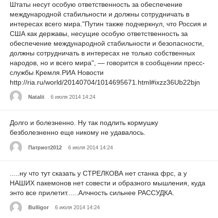
Штаты несут особую ответственность за обеспечение
международной стабильности и должны сотрудничать в
интересах всего мира."Путин также подчеркнул, что Россия и
США как державы, несущие особую ответственность за
обеспечение международной стабильности и безопасности,
должны сотрудничать в интересах не только собственных
народов, но и всего мира", — говорится в сообщении пресс-
службы Кремля.РИА Новости
http://ria.ru/world/20140704/1014695671.html#ixzz36Ub22bjn
Natalii
6 июля 2014 14:24
Долго и болезненно. Ну так подлить кормушку
безболезненно еще никому не удавалось.
Патриот2012
6 июля 2014 14:24
.....ну что тут сказать у СТРЕЛКОВА нет станка фрс, а у
НАШИХ пакемонов нет совести и образного мышления, куда
энто все прилетит......Алчность сильнее РАССУДКА.
Bulligor
6 июля 2014 14:24