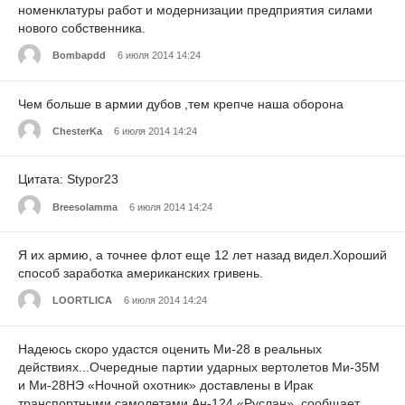
номенклатуры работ и модернизации предприятия силами
нового собственника.
Bombapdd
6 июля 2014 14:24
Чем больше в армии дубов ,тем крепче наша оборона
ChesterKa
6 июля 2014 14:24
Цитата: Stypor23
Breesolamma
6 июля 2014 14:24
Я их армию, а точнее флот еще 12 лет назад видел.Хороший
способ заработка американских гривень.
LOORTLICA
6 июля 2014 14:24
Надеюсь скоро удастся оценить Ми-28 в реальных
действиях...Очередные партии ударных вертолетов Ми-35М
и Ми-28НЭ «Ночной охотник» доставлены в Ирак
транспортными самолетами Ан-124 «Руслан», сообщает