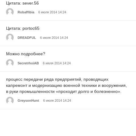
Цитата: sever.56
Robaffibia
6 июля 2014 14:24
Цитата: portoc65
DREADFUL
6 июля 2014 14:24
Можно подробнее?
SecretrhoiAB
6 июля 2014 14:24
процесс передачи ряда предприятий, проводящих
капремонт и модернизацию военной техники и вооружения,
в руки промышленности «проходит долго и болезненно».
GreysonHunt
6 июля 2014 14:24
действовала четкая система планово-предупредительного
ремонта
KeeperLink
6 июля 2014 14:24