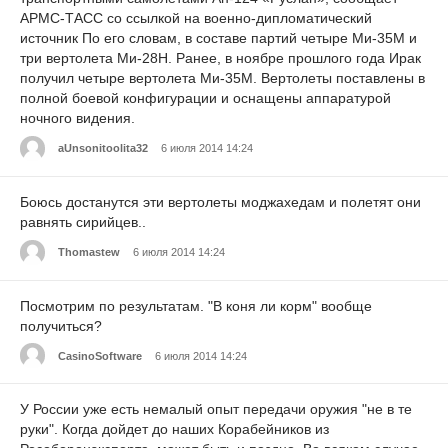
АРМС-ТАСС со ссылкой на военно-дипломатический
источник По его словам, в составе партий четыре Ми-35М и
три вертолета Ми-28Н. Ранее, в ноябре прошлого года Ирак
получил четыре вертолета Ми-35М. Вертолеты поставлены в
полной боевой конфигурации и оснащены аппаратурой
ночного видения.
aUnsonitoolita32
6 июля 2014 14:24
Боюсь достанутся эти вертолеты моджахедам и полетят они
равнять сирийцев..
Thomastew
6 июля 2014 14:24
Посмотрим по результатам. "В коня ли корм" вообще
получиться?
CasinoSoftware
6 июля 2014 14:24
У России уже есть немалый опыт передачи оружия "не в те
руки". Когда дойдет до наших Корабейников из