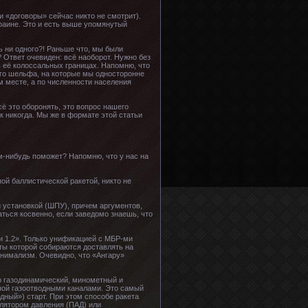
и «договоры» сейчас никто не смотрит).
раине. Это и есть выше упомянутый
 ни одного?! Раньше что, мы были
 Ответ очевиден: всё наоборот. Нужно без
 её колоссальных границах. Напомню, что
ого шельфа, на которые мы односторонне
-м месте, а по численности населения
сё это оборонять, это вопрос нашего
к никогда. Мы же в формате этой статьи
м-нибудь поможет? Напомню, что у нас на
ой баллистической ракетой, никто не
 установкой (ШПУ), причем аргументов,
аться косвенно, если заведомо знаешь, что
и 1.2». Только унификацией с МБР-ми
ты которой собираются доставлять на
инимализм. Очевидно, что «Ангару»
о газодинамический, минометный и
ной газоотводными каналами. Это самый
дный») старт. При этом способе ракета
лятором давления (ПАД) или