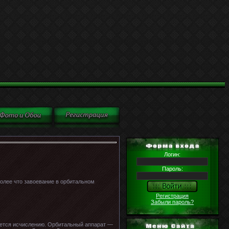
Логин:
Пароль:
олее что завоевание в орбитальном
Регистрация
Забыли пароль?
ается исчислению. Орбитальный аппарат —