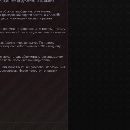
о. «Защита от дураков» на «Сатане»
ь об этом вообще никто не может.
» гражданской версии ракеты с «Белкой»
 десятисекундный отсчет, и ракета
, она уже не заправлена. А теперь, чтобы у
равленная в Плесецке до месяца, а сколько
ых баллистических ракет. По поводу
космодрома «Восточный» в 2017 году еще
тие может стать абсолютным рекордсменом
ую ветвь космической индустрии».
щении) может быть аннулирован неразумным
 состоялась. Иначе несостоятельными