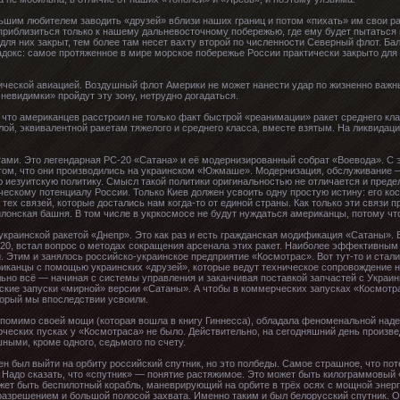
ьшим любителем заводить «друзей» вблизи наших границ и потом «пихать» им свои р
 приблизиться только к нашему дальневосточному побережью, где ему будет пытаться
 для них закрыт, тем более там несет вахту второй по численности Северный флот. Б
адокс: самое протяженное в мире морское побережье России практически закрыто для
гической авиацией. Воздушный флот Америки не может нанести удар по жизненно важн
невидимки» пройдут эту зону, нетрудно догадаться.
что американцев расстроил не только факт быстрой «реанимации» ракет среднего класс
лой, эквивалентной ракетам тяжелого и среднего класса, вместе взятым. На ликвидац
тами. Это легендарная РС-20 «Сатана» и её модернизированный собрат «Воевода». С 
 том, что они производились на украинском «Южмаше». Модернизация, обслуживание 
ю иезуитскую политику. Смысл такой политики оригинальностью не отличается и пред
ческому потенциалу России. Только Киев должен усвоить одну простую истину: его к
 тех связей, которые достались нам когда-то от единой страны. Как только эти связи 
вилонская башня. В том числе в укркосмосе не будут нуждаться американцы, потому ч
украинской ракетой «Днепр». Это как раз и есть гражданская модификация «Сатаны». 
20, встал вопрос о методах сокращения арсенала этих ракет. Наиболее эффективным
. Этим и занялось российско-украинское предприятие «Космотрас». Вот тут-то и стали
ериканцы с помощью украинских «друзей», которые ведут техническое сопровождение 
льно всё — начиная с системы управления и заканчивая поставкой запчастей с Украи
ские запуски «мирной» версии «Сатаны». А чтобы в коммерческих запусках «Космотра
торый мы впоследствии усвоили.
, помимо своей мощи (которая вошла в книгу Гиннесса), обладала феноменальной над
ческих пусках у «Космотраса» не было. Действительно, на сегодняшний день произве
ными, кроме одного, седьмого по счету.
жен был выйти на орбиту российский спутник, но это полбеды. Самое страшное, что по
 Надо сказать, что «спутник» — понятие растяжимое. Это может быть килограммовый
ожет быть беспилотный корабль, маневрирующий на орбите в трёх осях с мощной эне
зрешением и большой полосой захвата. Именно таким и был белорусский спутник. Он