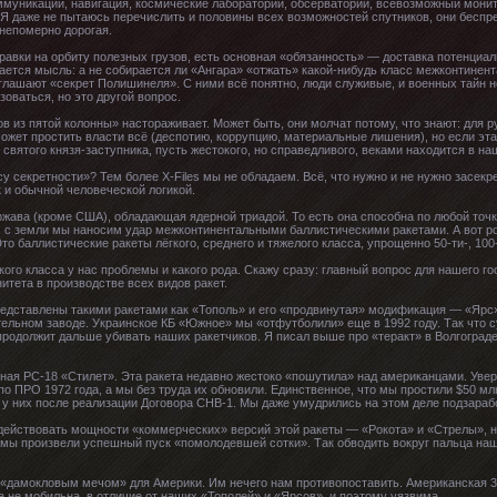
коммуникации, навигация, космические лаборатории, обсерватории, всевозможный мони
 даже не пытаюсь перечислить и половины всех возможностей спутников, они беспр
 непомерно дорогая.
тправки на орбиту полезных грузов, есть основная «обязанность» — доставка потенциа
ется мысль: а не собирается ли «Ангара» «отжать» какой-нибудь класс межконтинен
азглашают «секрет Полишинеля». С ними всё понятно, люди служивые, и военных тайн н
зоваться, но это другой вопрос.
 из пятой колонны» настораживает. Может быть, они молчат потому, что знают: для р
ожет простить власти всё (деспотию, коррупцию, материальные лишения), но если эта
святого князя-заступника, пусть жестокого, но справедливого, веками находится в на
су секретности»? Тем более X-Files мы не обладаем. Всё, что нужно и не нужно засекр
 и обычной человеческой логикой.
ржава (кроме США), обладающая ядерной триадой. То есть она способна по любой точ
о, с земли мы наносим удар межконтинентальными баллистическими ракетами. А вот р
то баллистические ракеты лёгкого, среднего и тяжелого класса, упрощенно 50-ти-, 100-
кого класса у нас проблемы и какого рода. Скажу сразу: главный вопрос для нашего г
итета в производстве всех видов ракет.
редставлены такими ракетами как «Тополь» и его «продвинутая» модификация — «Ярс».
льном заводе. Украинское КБ «Южное» мы «отфутболили» еще в 1992 году. Так что с
 продолжит дальше убивать наших ракетчиков. Я писал выше про «теракт» в Волгограде
ая РС-18 «Стилет». Эта ракета недавно жестоко «пошутила» над американцами. Уверов
 ПРО 1972 года, а мы без труда их обновили. Единственное, что мы простили $50 млн
 у них после реализации Договора СНВ-1. Мы даже умудрились на этом деле подзараб
действовать мощности «коммерческих» версий этой ракеты — «Рокота» и «Стрелы», н
 мы произвели успешный пуск «помолодевшей сотки». Так обводить вокруг пальца на
 «дамокловым мечом» для Америки. Им нечего нам противопоставить. Американская 3
она не мобильна, в отличие от наших «Тополей» и «Ярсов», и поэтому уязвима.