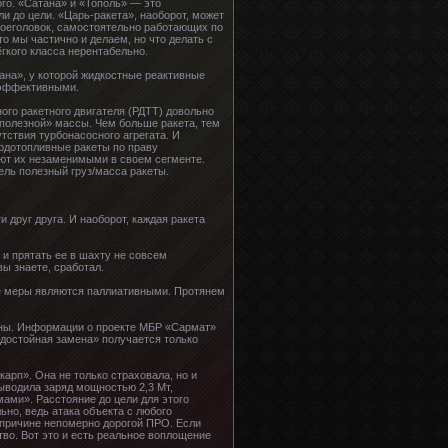
го. «Сатана» и «Тополь» — это
и до цели. «Царь-ракета», наоборот, может
 боеголовок, самостоятельно работающих по
о мы частично и делаем, но что делать с
гкого класса нерентабельно.
ана», у которой жидкостные реактивные
е эффективными.
ого ракетного двигателя (РДТТ) довольно
еполезной» массы. Чем больше ракета, тем
утствия турбонасосного агрегата. И
ердотопливные ракеты по праву
ают их незаменимыми в своем сегменте.
ль полезный груз/масса ракеты.
 друг друга. И наоборот, каждая ракета
 и прятать ее в шахту не совсем
вы знаете, сработал.
ые меры являются паллиативными. Протянем
роны. Информации о проекте МБР «Сармат»
 «достойная замена» получается только
арп». Она не только страховала, но и
ыводила заряд мощностью 2,3 Мт,
ами». Расстояние до цели для этого
ьно, ведь атака объекта с любого
о причине непомерно дорогой ПРО. Если
во. Вот это и есть реальное воплощение