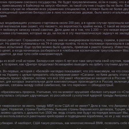
ских программ союзного государства. Не будет преувеличением, если я скажу, что в 
, приехавшему в Байконур на запуск «Белки», за такой спутник стыдно бы не было. Ем
в коем случае не обвиняю всех украинских специалистов, в «теме» было не более двух
, посвященный принятию Белоруссии в лоно космических держав, было много итальянц
ория.
ных модификациях успешно стартовала около 200 раз, а в одном случае произошла кат
й математик вам скажет, что «может», но вероятность крайне низка. С такой же веро
» любовную записку своей самочке. Дело даже не в том, что 1:200 — это низкая вероят
скими спутниками, которые ни до, ни после в эту «математическую задачу» не закла
грязно работают. Спрашивается, почему они не инициировали поломку, скажем, в разг
. Но ракета «сломалась» на 74-й секунде полёта, то есть «поломка» произошла в с
вых испытаний. Еще грубее можно было сделать, привязав к ракете гранату. Известно
его ценит, а когда начинаешь разбираться в «любовном космическом треугольнике» Мо
одается, да еще тупо себя компрометируя.
из всей этой истории. Белоруссия через 6 лет все-таки запустила свой спутник, пра
 в то время, как «Днепр» продолжал безаварийно выводить на орбиту спутники других
. Во-первых, история с «Белкой» наглядно показывает, что это максимум, на что спос
е на Украину с целью прекратить обслуживание ракет «Сатана», но Киев делать этого н
крыть проект «Днепр», потому что все 150 ракет «Космотраса» находятся в России. 
ми», для которых значительная доля комплектующих производится в России, включая д
причин, связаны между собой симбиозно, так что «крючок» — обоюдоострый.
 образовалась прореха. Учитывая, что на момент крушения «Белки» ситуация со «Сти
Получалась ситуация удручающая: из российской сухопутной ядерной триады Америка 
е «жирновато» ли иметь триаду МБР, если США её не имеет? Дело в том, что Америке э
угодно. Норвегия, страны Прибалтики, бывшие страны Варшавского договора, Турция,
а можно сделать с дальностью 1500 км, ведь стоить они будут на порядок меньше! Мы,
о воспользоваться ракетными крейсерами и подводными кораблями, но их у нас мало, 
убмарин. И наоборот, США такую роскошь, как многочисленный ВМФ, позволить себе м