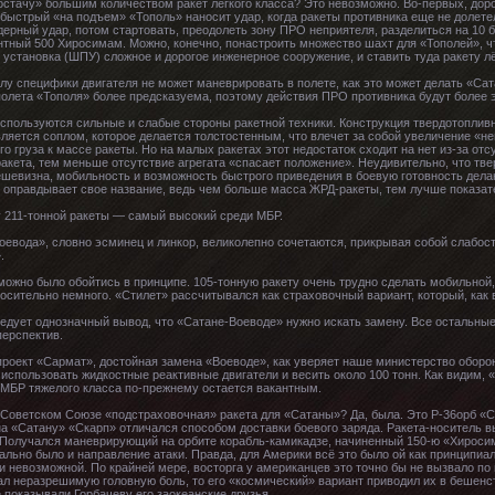
остачу» большим количеством ракет лёгкого класса? Это невозможно. Во-первых, доро
ыстрый «на подъем» «Тополь» наносит удар, когда ракеты противника еще не долетел
дерный удар, потом стартовать, преодолеть зону ПРО неприятеля, разделиться на 10
ентный 500 Хиросимам. Можно, конечно, понастроить множество шахт для «Тополей», чт
становка (ШПУ) сложное и дорогое инженерное сооружение, и ставить туда ракету лё
лу специфики двигателя не может маневрировать в полете, как это может делать «Сат
 полета «Тополя» более предсказуема, поэтому действия ПРО противника будут боле
пользуются сильные и слабые стороны ракетной техники. Конструкция твердотопливн
вляется соплом, которое делается толстостенным, что влечет за собой увеличение «н
 груза к массе ракеты. Но на малых ракетах этот недостаток сходит на нет из-за отс
кета, тем меньше отсутствие агрегата «спасает положение». Неудивительно, что тв
дешевизна, мобильность и возможность быстрого приведения в боевую готовность дел
 оправдывает свое название, ведь чем больше масса ЖРД-ракеты, тем лучше показате
 у 211-тонной ракеты — самый высокий среди МБР.
евода», словно эсминец и линкор, великолепно сочетаются, прикрывая собой слабости
.
 можно было обойтись в принципе. 105-тонную ракету очень трудно сделать мобильной,
осительно немного. «Стилет» рассчитывался как страховочный вариант, который, как 
едует однозначный вывод, что «Сатане-Воеводе» нужно искать замену. Все остальн
перспектив.
л проект «Сармат», достойная замена «Воеводе», как уверяет наше министерство обо
т использовать жидкостные реактивные двигатели и весить около 100 тонн. Как видим,
 МБР тяжелого класса по-прежнему остается вакантным.
 Советском Союзе «подстраховочная» ракета для «Сатаны»? Да, была. Это Р-36орб «Ск
а «Сатану» «Скарп» отличался способом доставки боевого заряда. Ракета-носитель в
 Получался маневрирующий на орбите корабль-камикадзе, начиненный 150-ю «Хиросим
льно было и направление атаки. Правда, для Америки всё это было ой как принципиал
и невозможной. По крайней мере, восторга у американцев это точно бы не вызвало п
л неразрешимую головную боль, то его «космический» вариант приводил их в бешенст
е показывали Горбачеву его заокеанские друзья.