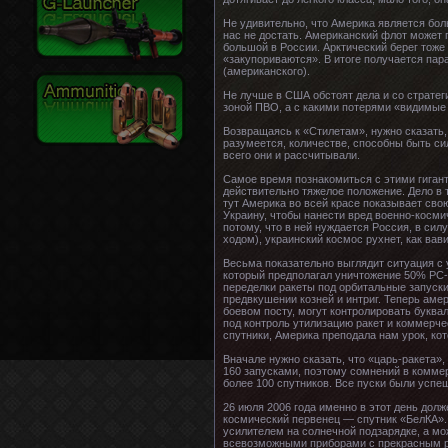
Не удивительно, что Америка является бол
нас не достать. Американский флот может
большой в России. Арктический берег тоже
«закупориваются». В итоге получается пар
(американского).
Не лучше в США обстоят дела и со страте
зоной ПВО, а с какими потерями «видимые 
Возвращаясь к «Стилетам», нужно сказать, 
разумеется, количестве, способны быть си
всего они и рассчитывали.
Самое время познакомиться с этими гиган
действительно тяжелое положение. Дело в
тут Америка во всей красе показывает сво
Украину, чтобы нанести вред военно-косми
потому, что в ней нуждается Россия, в силу
ходом), украинский космос рухнет, как ва
Весьма показательно выглядит ситуация с 
который предполагал уничтожение 50% РС-
переделки ракеты под орбитальные запуски
предвкушении козней и интриг. Теперь ам
боевом посту, могут контролировать буква
под контроль утилизацию ракет и коммерче
спутники, Америка преподала нам урок, ко
Вначале нужно сказать, что «царь-ракета»
160 запусками, поэтому сомнений в коммер
более 100 спутников. Все пуски были успеш
26 июля 2006 года именно в этот день дол
космический первенец — спутник «БелКА».
усилителем на солнечной подзарядке, а м
всевозможными приборами с прекрасным ра