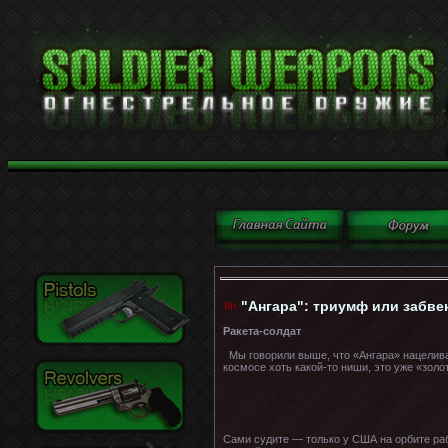
"Ангара": триумф или забвен
Ракета-солдат
Мы говорили выше, что «Ангара» нацеливае
космосе хоть какой-то ниши, это уже «золо
Сами судите — только у США на орбите ра