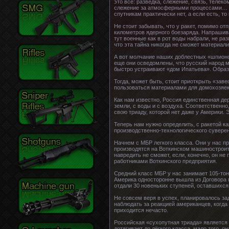
это всё: разведка, слежение, связь, теле
слежение за атмосферными процессами… Я
спутникам практически нет, а если есть, то
Не стоит забывать, что у ракет, помимо о
километров ядерного боезаряда. Напрашива
тут военные как в рот воды набрали, не р
что эта тайна никогда не сможет материали
А вот молчание наших доблестных «шпионов
еще они осведомлены, что русский народ м
быстро устраивают «дом Ипатьева». Образ 
Тогда, может быть, стоит приоткрыть «заве
пользоваться материалами для домохозяек
Как нам известно, Россия единственная де
земли, с воды и с воздуха. Соответственн
свою триаду, которой нет даже у Америки. Э
Теперь нам нужно определить, с ракетой ка
производственно-технологического суверен
Начнем с МБР легкого класса. Они у нас п
производятся на Воткинском машиностроите
навредить не сможет, если, конечно, он не
работниками Воткинского предприятия.
Средний класс МБР у нас занимает 105-тонн
Америка односторонне вышла из Договора по
отдали 30 новеньких ступеней, оставшихся
Не совсем веря в успех, планировалось за
наблюдать за реакцией американцев, когда
приходится нечасто.
Российская «сухопутная триада» является
дотягивает до лёгкого класса, мало того, 