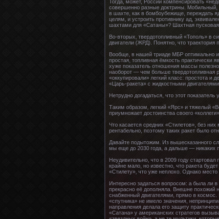
Тогда, может, России компенсировать «нед
совершенно разные доктрины. Мобильный, б
в шахте, как в бомбоубежище, переждать я
целям, и устроить противнику ад, эквивал
шахтами для «Сатаны»? Шахтная пусковая у
Во-вторых, твердотопливный «Тополь» в си
двигатели (ЖРД). Понятно, что траектория
Вообще, в нашей триаде МБР оптимально ис
простая, топливная ёмкость практически я
хуже показатель отношения массы полезного
наоборот — чем больше твердотопливная ра
«оккупировали» легкий класс: простота и 
«Царь-ракета» с жидкостными двигателями
Нетрудно догадаться, что этот показатель
Таким образом, легкий «Ярс» и тяжелый «Во
приумножает достоинства своего «коллеги»
Что касается средних «Стилетов», без них
рентабельно, поэтому таких ракет было отн
Давайте подытожим. Из вышесказанного сл
мы еще до 2030 года, а дальше — никаких 
Неудивительно, что в 2009 году стартова
крайне мало, но известно, что ракета буде
«Стилету», что уже неплохо. Однако место
Интересно задаться вопросом: а была ли в
прекрасно её дополняла. Внешне похожий н
снабженный двигателями, прямо в космос.
«спутника» не имело значения, непринципиа
направления делала его защиту практическ
«Сатана» у американских стратегов вызыва
«звездных войн», а не те мультики, которы