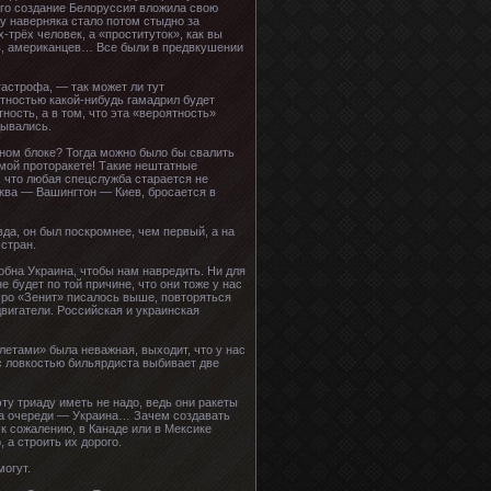
его создание Белоруссия вложила свою
у наверняка стало потом стыдно за
-трёх человек, а «проституток», как вы
ев, американцев… Все были в предвкушении
астрофа, — так может ли тут
ятностью какой-нибудь гамадрил будет
ность, а в том, что эта «вероятность»
дывались.
онном блоке? Тогда можно было бы свалить
амой проторакете! Такие нештатные
, что любая спецслужба старается не
сква — Вашингтон — Киев, бросается в
вда, он был поскромнее, чем первый, а на
 стран.
обна Украина, чтобы нам навредить. Ни для
е будет по той причине, что они тоже у нас
Про «Зенит» писалось выше, повторяться
вигатели. Российская и украинская
летами» была неважная, выходит, что у нас
с ловкостью бильярдиста выбивает две
ту триаду иметь не надо, ведь они ракеты
 на очереди — Украина… Зачем создавать
 к сожалению, в Канаде или в Мексике
а строить их дорого.
огут.