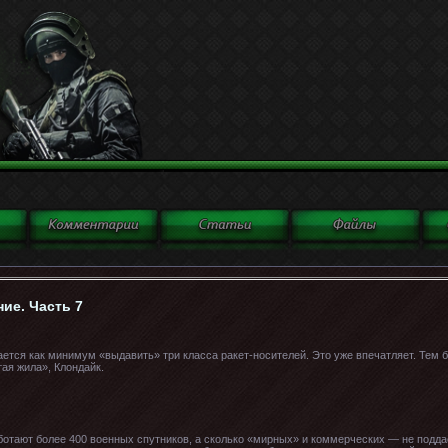
ие. Часть 7
тся как минимум «выдавить» три класса ракет-носителей. Это уже впечатляет. Тем б
тая жила», Клондайк.
ботают более 400 военных спутников, а сколько «мирных» и коммерческих — не подд