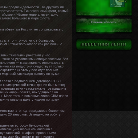
акеты средней дальности. По-другому им
 противостоять Тихоокеанский флот, самый
алтийское и Чёрное море элементарно
 самого большого в мире флота
Свежие новости
ым объектам России, не соприкасаясь с
а, а то, что «сотки», в большом,
ию МБР тяжелого класса как раз больше
этими тяжелыми ракетами у нас
— тоже за украинскими специалистами. Вот
ельно ясен — максимально использовать
осмическая индустрия существует только
прекратятся (к этому всё идёт полным
то мертвый камикадзе никому не нужен.
В связи с подписанием договора СНВ-1,
 с коммерческой точки зрения был метод
 потирать руки «заокеанские товарищи» в
наших «царь-ракет», находящихся на
ны. Мало того, с помощью Киева США взяли
с» не совал в ракету «какие попало»
ежностью, это подтверждалось более чем
дено 20 запусков. Выведено на орбиту
терпел катастрофу белорусский
 «пикающий» шарик или антенна с
ргоустановкой, «нафаршированным»
 должен был войти в группировку