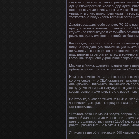
спутников, используемых в рамках космиче
душу, свой престиж. Александру Лукашенко
некоторых украинских «проституток». Я ни 
увидели, и у нас полно. Был накрыт стол
торжества, а получилась такая мерзкая ист
Давайте зададим себе вопрос: РС-20 в раз
присутствовать элемент случайности? Любо
стучать по клавиатуре и «случайно сочинит
реализовалась именно с российско-белорус
Как всегда, поражает, как эти «мальчики» 
вину на гражданскую модификацию «Сатаны»
ситуации устраняются еще в период стендо
подставлять своего агента, если конечно 
глаза, как задешево украинская сторона пр
Москва и Минск сделали правильные выводы 
орбиту вывела его ракета-носитель «Союз»,
Нам тоже нужно сделать несколько выводов
кого не секрет, что США оказывает давлени
«на крючке». Например, мы можем смело за
не буду. Аналогичная ситуация с «Циклона
космические индустрии, в силу известных 
Во-вторых, в классе тяжелых МБР у России
«зависли» даже ракеты среднего класса. 
составляющих.
Читатель резонно может задать вопрос: а н
средней дальности могут поставить, куда 
ракету с дальностью полета 11000 км, когд
ракеты разместить не можем. Правда, можн
Я писал выше об утилизации 300 ядерных с