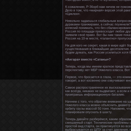
К сожалению, Р-36орб нам ничем не поможет
Дело в том, что «мирная» версия этой рак
«Циклон».
Невольно задаешься глобальным вопросом:
дураками-транжирами, а сейчас поумнели? 
иллюзий понимать, что без сбалансированн
Россия по площади превосходит любое друг
заявили своё право. Вот бы нам такие пока
Россия на 10-м месте, «галантно» пропуска
Ни для кого не секрет, какая в мире идёт 
существования в ближайшие десятилетия. С
будем думать, как России усилиться хотя 
«Ангара» вместо «Сатаны»?
Теперь, когда мы имеем краткое представл
перспективу нет МБР тяжелого класса. Вот
Первое, что бросается в глаза, — это ком
говорит, а вот косвенно они озвучивают мн
Самое распространенное их высказывание, 
как всегда, никаких не выдвигают, а если 
проиграешь информационную баталию.
Начнем с того, что обратим внимание на у
тяжелого класса можно объяснить диаметр 
орбиту грузы массой 50 тонн. Напомню, чт
планировали опускать в шахту.
Теперь давайте разберёмся, каким образом
смешанный старт. Технические проблемы с
простой вид старта, он практикуется во в
выбрасывается из ШПУ за счет давления, 