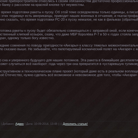
овские приборостроители отнеслись к своим обязанностям достаточно профессиональн
о банку с рассолом на красной кнопке тут неуместны.
 время подготовки ракеты к пуску. Об этой теме осведомлены только единицы, а писат
и этих «единиц» есть американцы, приводит наших военных в отчаяние, и «катастрофа
но сказать, что время подготовки РС-20 к пуску немалое, не как в фильмах (обратный
отовка ракеты к пуску будет обязательно совмещаться с заправкой оной, если конечно
ственный хлипкий козырек, скажу, что даже МБР Королёва Р-7 в 50-х годах стояла зап
ра», одному только богу известно.
ледние сомнения по поводу пригодности «Ангары» к классу тяжелых межконтинентальн
ло сказано выше. Не забывайте, что пилотируемый космический полет на «Ангаре» с 
го сна и уверенного будущего для наших потомков. Эта ракета в ближайшее десятиле
ожет случиться всё наоборот: года через три она превратится в «устаревшую тупиков
нструктивном и технологическом плане проект (который даже есть в реальном вопло
ё Отечество, нужно сделать всё возможное и невозможное для того, чтобы «Ангара»
 | Добавил:
Админ
| Дата: 10-09-2014, 13:48 | | |
Дополнить статью!