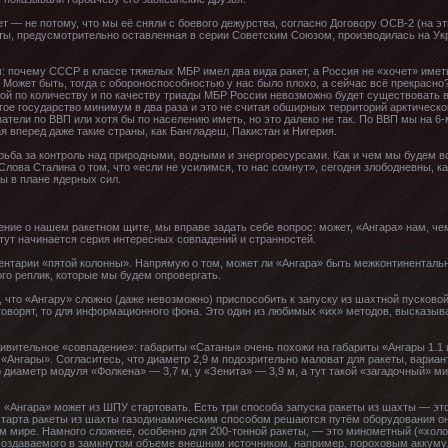
 — не потому, что мы её сняли с боевого дежурства, согласно Договору ОСВ-2 (на эт
еты, предусмотрительно оставленная в серии Советским Союзом, производилась на Ук
 почему СССР в классе тяжелых МБР имел два вида ракет, а Россия не «хочет» иметь
Может быть, тогда с обороноспособностью у нас было плохо, а сейчас всё прекрасно?
ой по количеству и по качеству триады МБР России невозможно будет существовать в
ое государство минимум в два раза и это не считая обширных территорий арктическ
затели по ВВП или хотя бы по населению иметь, но это далеко не так. По ВВП мы на 6
я вперед даже такие страны, как Бангладеш, Пакистан и Нигерия.
борьба за контроль над природными, водными и энергоресурсами. Как и чем мы будем в
лова Сталина о том, что «если не усилимся, то нас сомнут», сегодня злободневны, ка
бы в плане ядерных сил.
ение о нашем ракетном щите, мы вправе задать себе вопрос: может, «Ангара» нам, че
 тут начинается серия интересных совпадений и странностей.
ментарии «пятой колонны». Напрямую о том, может ли «Ангара» быть межконтинентальн
ого реплик, которые мы будем опровергать.
что «Ангару» сложно (даже невозможно) приспособить к запуску из шахтной пусковой
и говорят, то для информационного фона. Это один из любимых «их» методов, высказыв
дивительное «совпадение»: габариты «Сатаны» очень похожи на габариты «Ангары 1.1 
«Ангары». Согласитесь, что диаметр 2,9 м подозрительно маловат для ракеты, вариан
о диаметр модуля «Фолкена» — 3,7 м, у «Зенита» — 3,9 м, а тут такой «загадочный» м
 «Ангара» может из ШПУ стартовать. Есть три способа запуска ракеты из шахты — эт
тарта ракеты из шахты газодинамическим способом решаются путём оборудования о
сем мире. Намного сложнее, особенно для 200-тонной ракеты, — это минометный («холо
создаваемого в замкнутом объеме внешним источником, например, пороховым аккуму