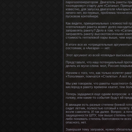
парогазогенератором. Двигатель ракеты при
«холодному» старту для «Сатаны». Принцип
известно, для запуска двигателя «Ангары»
ничего нет, во-первых, проблема техничес
пусковом контейнере.
Как видите, принципиальных сложностей пр
«гептиловая» ракета может долго находить
заправлять ракету? Дело в том, что «Сата
заправлять ракету высокотоксичными компо
стоимость гептиловой пары выше, чем керо
В итоге все их «отрицательные аргументы»
состоянии, а «Ангара» — нет.
Этот аргумент из всей «плеяды» высказыв
Представьте, что наш потенциальный против
делать из мухи слона: мол, Россия покрыв
Начнем с того, что, как только взлетят ра
«Тополями», помчатся «Стилеты». А вот ну
Мы уже говорили, что ракеты «шахтного» ба
кислород в ракету времени хватит, тем бол
Теперь зададимся еще одним вопросом: а п
голову, или какие-то события будут ей пре
В авиации есть разные степени боевой гото
сидит летчик, полностью готовый к полету.
возле самолета. И так далее. Вопрос: а п
защищенности ШПУ, тем выше степень гото
либо понижать степень боеготовности всех 
опасного, нет.
Завершая тему заправок, нужно обязательн