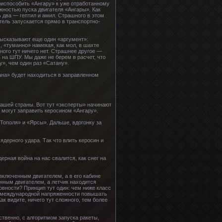
приспособить «Ангару» к уже отработанному
жностью пуска двигателя «Ангары». Как
ь два — гептил и амил. Страшного в этом
тель запускается прямо в транспортно-
высказывают еще один «аргумент»:
, «туманно» намекая, как мол, в шахте
ного тут ничего нет. Страшнее другое —
 на ШПУ. Мы даже не берем в расчет, что
у», чем один раз «Сатану».
ана» будет находиться в заправленном
 нашей страны. Вот тут «эксперты» начинают
 могут заправить керосином «Ангару».
«Тополя» и «Ярсы». Дальше, вдогонку за
ядерного удара. Так что влить керосин и
рная война на нас свалится, как снег на
 включенным двигателем, а в его кабине
енным двигателем, а летчик находится
овности? Принцип тут один: чем ниже класс
и международной напряженности повышать
ак видите, ничего тут сложного, тем более
ственно, с алгоритмом запуска ракеты,