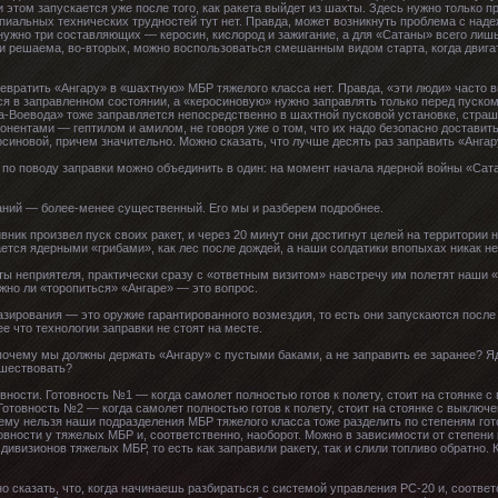
 этом запускается уже после того, как ракета выйдет из шахты. Здесь нужно только 
иальных технических трудностей тут нет. Правда, может возникнуть проблема с наде
 нужно три составляющих — керосин, кислород и зажигание, а для «Сатаны» всего лиш
ки решаема, во-вторых, можно воспользоваться смешанным видом старта, когда двига
евратить «Ангару» в «шахтную» МБР тяжелого класса нет. Правда, «эти люди» часто 
ся в заправленном состоянии, а «керосиновую» нужно заправлять только перед пуском
на-Воевода» тоже заправляется непосредственно в шахтной пусковой установке, страш
нентами — гептилом и амилом, не говоря уже о том, что их надо безопасно доставить
синовой, причем значительно. Можно сказать, что лучше десять раз заправить «Ангар
 по поводу заправки можно объединить в один: на момент начала ядерной войны «Сат
аний — более-менее существенный. Его мы и разберем подробнее.
ник произвел пуск своих ракет, и через 20 минут они достигнут целей на территории
ается ядерными «грибами», как лес после дождей, а наши солдатики впопыхах никак не
кеты неприятеля, практически сразу с «ответным визитом» навстречу им полетят наши 
жно ли «торопиться» «Ангаре» — это вопрос.
зирования — это оружие гарантированного возмездия, то есть они запускаются после 
ее что технологии заправки не стоят на месте.
очему мы должны держать «Ангару» с пустыми баками, а не заправить ее заранее? Яде
дшествовать?
вности. Готовность №1 — когда самолет полностью готов к полету, стоит на стоянке с
 Готовность №2 — когда самолет полностью готов к полету, стоит на стоянке с выключ
очему нельзя наши подразделения МБР тяжелого класса тоже разделить по степеням гот
вности у тяжелых МБР и, соответственно, наоборот. Можно в зависимости от степен
дивизионов тяжелых МБР, то есть как заправили ракету, так и слили топливо обратно. К
о сказать, что, когда начинаешь разбираться с системой управления РС-20 и, соответ