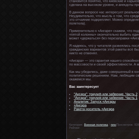
становится понятно, что киевские и харьк
сделана на высоком уровне, и анекдоты пр
В данном вопросе нас интересует реальное
Неудивительно, что мысль о том, что сред
это отчаяние подкрепляет. Можно определен
полетела).
Применительно к «Ангаре» скажем, что подг
«пятой колонны» окончательно выбить един
может «держаться» без перезаправки «Анга
Я надеюсь, что у читателя развеялись пос
гражданских вариантов этой ракеты всё бы
никто не отменял.
«Ангара» — это гарантия нашего спокойно
по массовости и своей эффективности. А м
Как мы убедились, даже совершенный в ко
политическим решением. Нам, любящим сво
окажемся мы.
Вас заинтересует
"Ангара": триумф или забвение. Часть 2
"Ангара": триумф или забвение. Часть 1
Аналитик: Запуск «Ангары
«Ангара
Ракета-носитель «Ангара
Категория:
Военная политика
/
new
|Просмотров: 928
Рейтинг: