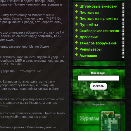
торинг земной и водной поверхности,
едельны. Причем «земной» альтернативы
Штурмовые винтовки
Пистолеты
льному противнику за многие тысячи
Пистолеты-пулемёты
тальных баллистических ракет (МБР)? Вот
е раскрывают. Правда, есть вероятность,
Пулемёты
Снайперские винтовки
усского человека оборона — это святое? А
 власть не сможет народ защитить, то ей
Дробовики
шем коде.
Тяжёлое вооружение
етить, засекречено. Мы же будем
Револьверы
Амуниция
ке земного шара нанести ядерный удар — с
оссийские МБР, в свою очередь, составляют
 и 200-тонники.
осударства — это обретение
 Вопросов по этим ракетам нет, они
уверенитет тут полный, и Запад нам
: эти несчастные ребята как раз и были
ав в то, что срок годности «соток» истёк,
. «газового» долга Украине, а они нам
Журналы
отать.
о этого не пришлось делать. Приятно было
ших «друзей» в последнее время
5-тонная ракета «Минитмен» даже не