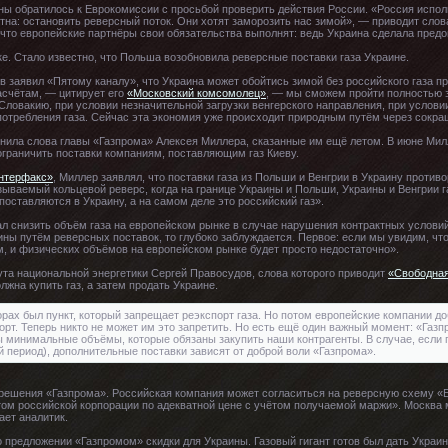
ы обратилось к Еврокомиссии с просьбой проверить действия России. «Россия использ
тна: остановить реверсный поток. Они хотят заморозить нас зимой», — приводит сло
что европейские партнёры свои обязательства выполнят: ведь Украина сделала предо
ке. Стало известно, что Польша возобновила реверсные поставки газа Украине.
 заявил «Пятому каналу», что Украина может обойтись зимой без российского газа п
асчётам, — цитирует его
«Московский комсомолец»
, — мы сможем пройти полностью з
Словакию, при условии незначительной загрузки венгерского направления, при услови
отребления газа. Сейчас эта экономия уже происходит природным путём через сокра
мнила слова главы «Газпрома» Алексея Миллера, сказанные им ещё летом. В июне Ми
ограничить поставки компаниям, поставляющим газ Киеву.
нтерфакс»
, Миллер заявлял, что поставки газа из Польши и Венгрии в Украину против
ываемый кольцевой реверс, когда на границе Украины и Польши, Украины и Венгрии га
поставляются в Украину, а на самом деле это российский газ».
 снизить объём газа на европейском рынке в случае нарушения контрактных условий:
ны путём реверсных поставок, то глубоко заблуждается. Первое: если мы увидим, что
, и физических объёмов на европейском рынке будет просто недостаточно».
ута национальной энергетики Сергей Правосудов, слова которого приводит
«Свободная
жна купить газ, а затем продать Украине.
орах был пункт, который запрещает реэкспорт газа. Но потом европейские компании до
порт. Теперь никто не может им это запретить. Но есть ещё один важный момент: «Газ
ны минимальные объёмы, которые обязаны закупить наши контрагенты. В случае, если
 период), дополнительные поставки зависят от доброй воли «Газпрома».
от решения «Газпрома». Российская компания может согласиться на реверсную схему 
этом российской корпорации по адекватной цене с учётом получаемой маржи». Москва 
ает аналитик.
о предложении «Газпромом» скидки для Украины. Газовый гигант готов был дать Украин