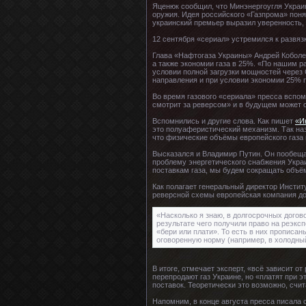
Яценюк сообщил, что Минэнергоугля Украин
оружия. Идея российского «Газпрома» поня
украинский премьер выразил уверенность, 
12 сентября «сериал» устремился к развяз
Глава «Нафтогаза Украины» Андрей Коболев
а также экономии газа в 25%. «По нашим р
условии полной загрузки мощностей через 
направления и при условии экономии 25% п
Во время газового «сериала» пресса вспо
смотрит за реверсом» и в будущем может 
Вспомнились и другие слова. Как пишет
«И
это полуаферистический механизм. Так наз
что физические объёмы европейского газа 
Высказался и Владимир Путин. Он пообещал
проблему энергетического снабжения Украи
поставкам газа, мы будем сокращать объём
Как полагает генеральный директор Инстит
реверсной схемы европейская компания дол
«Насколько я знаю, в долгосрочных догов
результате чего получили право на реэкс
«бери или плати». То есть в них прописа
оговоренную норму (например, в холодный
В итоге, отмечает эксперт, «всё зависит 
перепродают газ Украине, но «платят при 
поставок. Теоретически это возможно, счит
Напомним, в конце августа пресса писала 