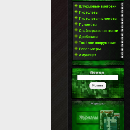
Штурмовые винтовки
Пистолеты
Пистолеты-пулемёты
Пулемёты
Снайперские винтовки
Дробовики
Тяжёлое вооружение
Револьверы
Амуниция
Журналы