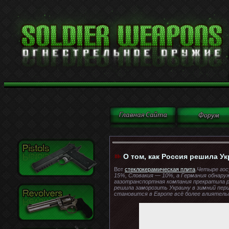
О том, как Россия решила У
Вот
стеклокерамическая плита
.
Четыре гос
15%, Словакия — 10%, а Германия обнару
газотранспортная компания прекратила ре
решила заморозить Украину в зимний пери
становится в Европе всё более влиятел