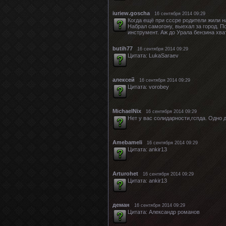
iuriew.goscha
16 сентября 2014 09:29
Когда ещё при сссре родители жили на
Набрал самогону, выехал за город. П
инструмент. Аж до Урала бензина хват
butih77
16 сентября 2014 09:29
Цитата: LukaSaraev
алексей
16 сентября 2014 09:29
Цитата: vorobey
MichaelNix
16 сентября 2014 09:29
Нет у вас солидарности,гспда. Одно д
Amebameli
16 сентября 2014 09:29
Цитата: ankir13
Arturohet
16 сентября 2014 09:29
Цитата: ankir13
деман
16 сентября 2014 09:29
Цитата: Александр романов