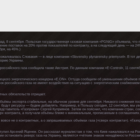
ад, 8 сентября. Польская государственная газовая компания «PGNiG» объявила, что п
ие поставок на 20% против показателей по контракту, а на следующий день — на 24%
бря, на 45%.)
пожаловалась Словакия — в лице компании «Slovensky plynarensky priemysel». В тот 
торию Украины.
 российского газа сообщила также Австрия. По данным компании «E-Control», 11 сентя
ецкого энергетического концерна «E.ON». Оттуда сообщили об уменьшении объёмов по
к российского газа не имеют воздействия на ситуацию с энергетическим снабжением 
тных обязательств отрицает.
бъёмы экспорта стабильные, на обычном уровне для сентября. Никакого снижения поста
будут ресурсы — будем добавлять. Например, в Польшу сегодня, 12 сентября, мы увел
едставитель «Газпрома» Сергей Куприянов. Затем он пояснил, что компании стран, с
верх контракта, а получали объёмы ближе к минимальным, прописанным в соглашениях
т вовсе не о контрактных, а о запрашиваемых объёмах газа («сверх контракта»). «Газ
ступил Арсений Яценюк. Он рассказал журналистам о том, что Киев нажаловался на Ро
 остановить реверс газа на Украину, являются «чётким знаком ненадёжности России 