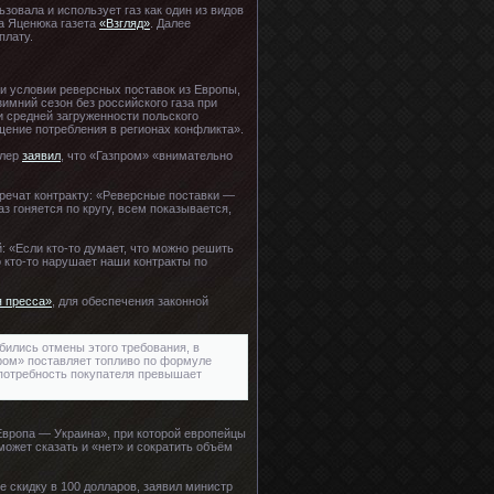
овала и использует газ как один из видов
ва Яценюка газета
«Взгляд»
. Далее
плату.
ри условии реверсных поставок из Европы,
имний сезон без российского газа при
и средней загруженности польского
щение потребления в регионах конфликта».
ллер
заявил
, что «Газпром» «внимательно
оречат контракту: «Реверсные поставки —
з гоняется по кругу, всем показывается,
 «Если кто-то думает, что можно решить
 кто-то нарушает наши контракты по
 пресса»
, для обеспечения законной
бились отмены этого требования, в
пром» поставляет топливо по формуле
 потребность покупателя превышает
«Европа — Украина», при которой европейцы
может сказать и «нет» и сократить объём
е скидку в 100 долларов, заявил министр