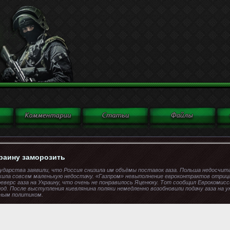
краину заморозить
ударства заявили, что Россия снизила им объёмы поставок газа. Польша недосчит
жила совсем маленькую недостачу. «Газпром» невыполнение евроконтрактов отриц
верс газа на Украину, что очень не понравилось Яценюку. Тот сообщил Еврокомисс
од. После выступления киевлянина поляки немедленно возобновили подачу газа на 
ьным политиком.