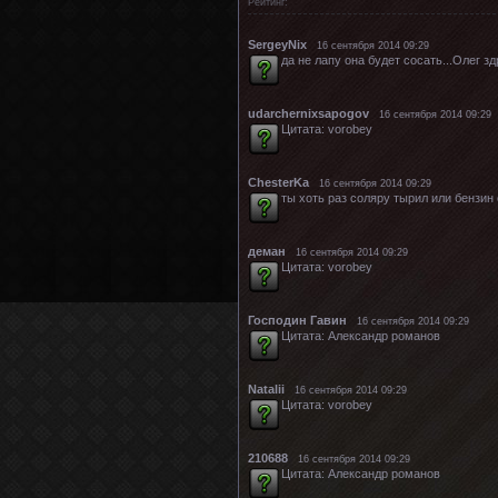
Рейтинг:
SergeyNix
16 сентября 2014 09:29
да не лапу она будет сосать...Олег зд
udarchernixsapogov
16 сентября 2014 09:29
Цитата: vorobey
ChesterKa
16 сентября 2014 09:29
ты хоть раз соляру тырил или бензин
деман
16 сентября 2014 09:29
Цитата: vorobey
Господин Гавин
16 сентября 2014 09:29
Цитата: Александр романов
Natalii
16 сентября 2014 09:29
Цитата: vorobey
210688
16 сентября 2014 09:29
Цитата: Александр романов