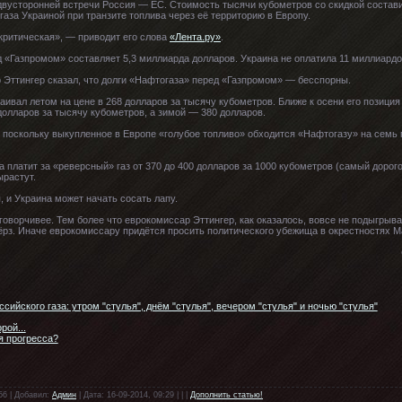
двусторонней встречи Россия — ЕС. Стоимость тысячи кубометров со скидкой состави
газа Украиной при транзите топлива через её территорию в Европу.
критическая», — приводит его слова
«Лента.ру»
.
д «Газпромом» составляет 5,3 миллиарда долларов. Украина не оплатила 11 миллиардо
р Эттингер сказал, что долги «Нафтогаза» перед «Газпромом» — бесспорны.
ивал летом на цене в 268 долларов за тысячу кубометров. Ближе к осени его позици
долларов за тысячу кубометров, а зимой — 380 долларов.
, поскольку выкупленное в Европе «голубое топливо» обходится «Нафтогазу» на семь
 платит за «реверсный» газ от 370 до 400 долларов за 1000 кубометров (самый дорог
ырастут.
, и Украина может начать сосать лапу.
говорчивее. Тем более что еврокомиссар Эттингер, как оказалось, вовсе не подыгрыв
мёрз. Иначе еврокомиссару придётся просить политического убежища в окрестностях 
йского газа: утром "стулья", днём "стулья", вечером "стулья" и ночью "стулья"
рой...
я прогресса?
56 | Добавил:
Админ
| Дата: 16-09-2014, 09:29 | | |
Дополнить статью!