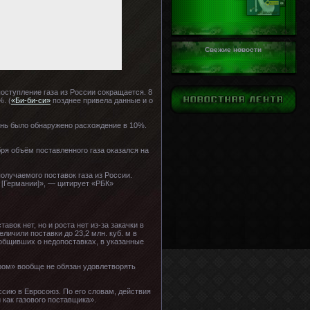
Свежие новости
оступление газа из России сокращается. 8
. (
«Би-би-си»
позднее привела данные и о
день было обнаружено расхождение в 10%.
бря объём поставленного газа оказался на
лучаемого поставок газа из России.
[Германии]», — цитирует «РБК»
вок нет, но и роста нет из-за закачки в
ичили поставки до 23,2 млн. куб. м в
ообщивших о недопоставках, в указанные
.
пром» вообще не обязан удовлетворять
ссию в Евросоюз. По его словам, действия
как газового поставщика».