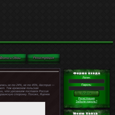
Логин:
Пароль:
алась не то 24%, не то 45%, Австрия —
ает. Тем временем польская
ии, что урезанием поставок Россия
украинскую сторонку. Похоже, Яценюк
Регистрация
Забыли пароль?