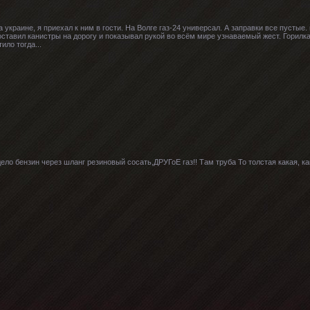
 украине, я приехал к ним в гости. На Волге газ-24 универсал. А заправки все пустые.
оставил канистры на дорогу и показывал рукой во всём мире узнаваемый жест. Горилк
ило тогда...
ело бензин через шланг резиновый сосать,ДРУГоЕ газ!! Там труба То толстая какая, ка