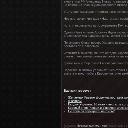
энергетики РФ Александр Новак по итогам 
не исключил несанкционированного отбора 
«Ситуация накануне отопительного сезона 
Новак отметил, что долг «Нафтогаза» пере
Кстати, еврокомиссар по энергетике Гюнте
Однако Киев устами Арсения Яценюка наста
«Газпрому» два варианта цены: летом 300 
По мнению Киева, реверс Украине выгоден
поставок от «Газпрома».
Отметим в заключение, что сегодня Украина
считают, что зимой спотовые цены на газ в
Кроме того, отбор газа в Европе увеличится
Вероятно, в зимних условиях Киев станет с
думать о том, чтобы в Европе никто не за
Вас заинтересует
Желаемая Киевом формула поставок росси
«Газпром
Газ для Украины. 16 июня - черта, за кото
Газовый спор России и Украины: иллюзи
Не пора ли перекрыть вентиль?
Категория:
Военная политика
/
new
|Просмотров: 2 1