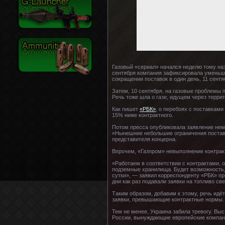
Газовый «сериал» начался неделю тому наз
сентября компания зафиксировала уменьшен
сокращении поставок в один день, 11 сентя
Затем, 10 сентября, на газовые проблемы 
Речь тоже шла о газе, идущем через терри
Как пишет
«РБК»
, о перебоях с поставками
15% ниже контрактного.
Потом пресса опубликовала заявление нем
«Нынешние небольшие ограничения поставо
представителя концерна.
Впрочем, «Газпром» невыполнение контрак
«Работаем в соответствии с контрактами, о
подземные хранилища. Будет возможность, 
сутки», — заявил корреспонденту «РБК» пр
дни как раз подавали заявки на топливо с
Таким образом, добавим к этому, речь идё
заявки, превышающие контрактные нормы.
Тем не менее, Украина забила тревогу. Вы
России, вынуждающие европейские компании