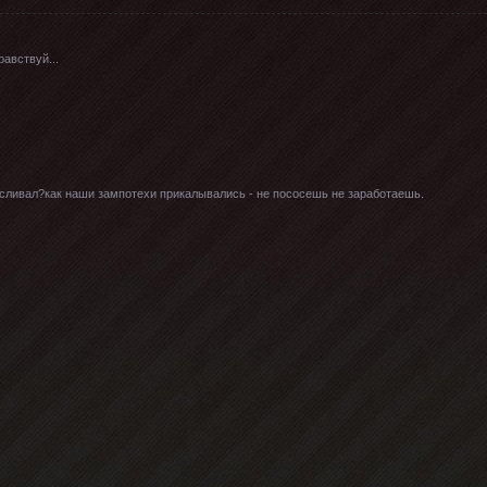
равствуй...
 сливал?как наши зампотехи прикалывались - не пососешь не заработаешь.