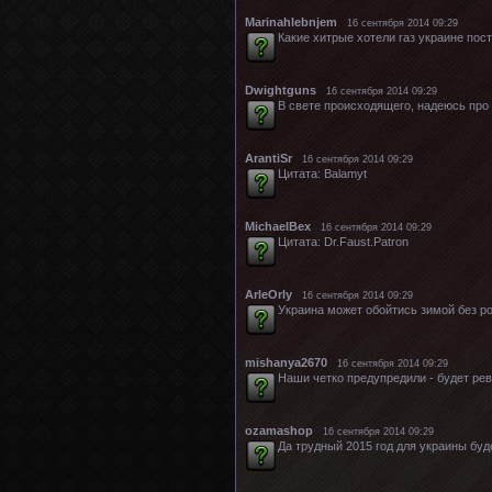
Marinahlebnjem
16 сентября 2014 09:29
Какие хитрые хотели газ украине пос
Dwightguns
16 сентября 2014 09:29
В свете происходящего, надеюсь про к
ArantiSr
16 сентября 2014 09:29
Цитата: Balamyt
MichaelBex
16 сентября 2014 09:29
Цитата: Dr.Faust.Patron
ArleOrly
16 сентября 2014 09:29
Украина может обойтись зимой без ро
mishanya2670
16 сентября 2014 09:29
Наши четко предупредили - будет ревер
ozamashop
16 сентября 2014 09:29
Да трудный 2015 год для украины буд