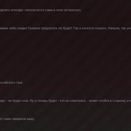
тавлять втихаря -неполучится сами в попе останетесь
акие либо скидки Газпром предлагать не будет! Так и хочется сказать; Умерла, так ум
ссийского газа
с - не будет газа. Ну а теперь будет - кто не спрятался... может отойти в сторонку и 
ет сами заварили кашу