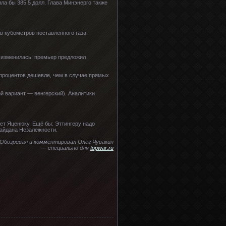
ла бы 385,5 долл. Глава Минэнерго также
в кубометров поставленного газа.
я изменилась: премьер предложил
 процентов дешевле, чем в случае прямых
ой вариант — венгерский). Аналитики
ает Яценюку. Ещё бы: Эттингеру надо
Майдана Незалежности.
Обозревал и комментировал Олег Чувакин
— специально для
topwar.ru