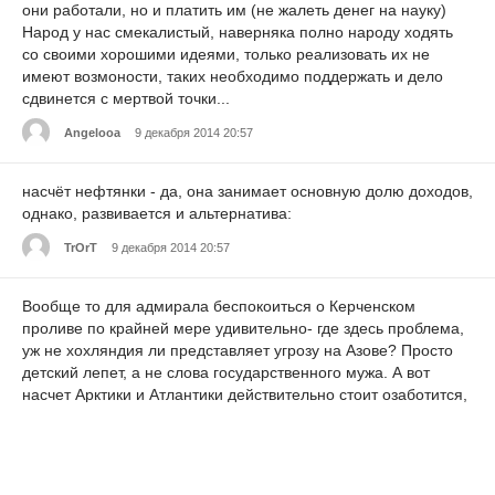
они работали, но и платить им (не жалеть денег на науку)
Народ у нас смекалистый, наверняка полно народу ходять
со своими хорошими идеями, только реализовать их не
имеют возмоности, таких необходимо поддержать и дело
сдвинется с мертвой точки...
Angelooa
9 декабря 2014 20:57
насчёт нефтянки - да, она занимает основную долю доходов,
однако, развивается и альтернатива:
TrOrT
9 декабря 2014 20:57
Вообще то для адмирала беспокоиться о Керченском
проливе по крайней мере удивительно- где здесь проблема,
уж не хохляндия ли представляет угрозу на Азове? Просто
детский лепет, а не слова государственного мужа. А вот
насчет Арктики и Атлантики действительно стоит озаботится,
особенно- Арктики.
Unalpplauro
9 декабря 2014 20:57