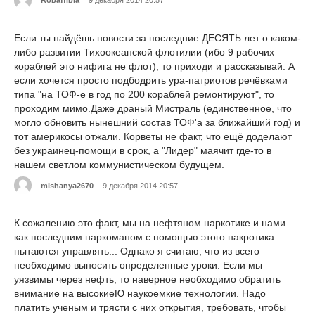
Robaffibia
9 декабря 2014 20:57
Если ты найдёшь новости за последние ДЕСЯТЬ лет о каком-
либо развитии Тихоокеанской флотилии (ибо 9 рабочих
кораблей это нифига не флот), то приходи и рассказывай. А
если хочется просто подбодрить ура-патриотов речёвками
типа "на ТОФ-е в год по 200 кораблей ремонтируют", то
проходим мимо.Даже драный Мистраль (единственное, что
могло обновить нынешний состав ТОФ'а за ближайший год) и
тот америкосы отжали. Корветы не факт, что ещё доделают
без украинец-помощи в срок, а "Лидер" маячит где-то в
нашем светлом коммунистическом будущем.
mishanya2670
9 декабря 2014 20:57
К сожалению это факт, мы на нефтяном наркотике и нами
как последним наркоманом с помощью этого накротика
пытаются управлять... Однако я считаю, что из всего
необходимо выносить определенные уроки. Если мы
уязвимы через нефть, то наверное необходимо обратить
внимание на высокиеЮ наукоемкие технологии. Надо
платить ученым и трясти с них открытия, требовать, чтобы