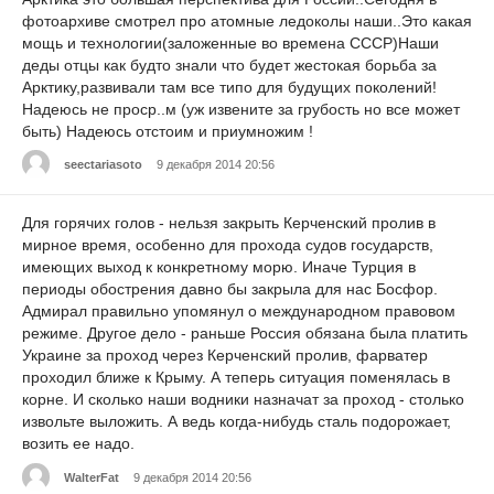
фотоархиве смотрел про атомные ледоколы наши..Это какая
мощь и технологии(заложенные во времена СССР)Наши
деды отцы как будто знали что будет жестокая борьба за
Арктику,развивали там все типо для будущих поколений!
Надеюсь не проср..м (уж извените за грубость но все может
быть) Надеюсь отстоим и приумножим !
seectariasoto
9 декабря 2014 20:56
Для горячих голов - нельзя закрыть Керченский пролив в
мирное время, особенно для прохода судов государств,
имеющих выход к конкретному морю. Иначе Турция в
периоды обострения давно бы закрыла для нас Босфор.
Адмирал правильно упомянул о международном правовом
режиме. Другое дело - раньше Россия обязана была платить
Украине за проход через Керченский пролив, фарватер
проходил ближе к Крыму. А теперь ситуация поменялась в
корне. И сколько наши водники назначат за проход - столько
извольте выложить. А ведь когда-нибудь сталь подорожает,
возить ее надо.
WalterFat
9 декабря 2014 20:56