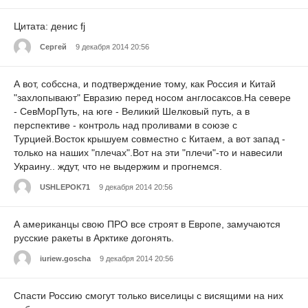
Цитата: денис fj
Cергей
9 декабря 2014 20:56
А вот, собссна, и подтверждение тому, как Россия и Китай
"захлопывают" Евразию перед носом англосаксов.На севере
- СевМорПуть, на юге - Великий Шелковый путь, а в
перспективе - контроль над проливами в союзе с
Турцией.Восток крышуем совместно с Китаем, а вот запад -
только на наших "плечах".Вот на эти "плечи"-то и навесили
Украину.. ждут, что не выдержим и прогнемся.
USHLEPOK71
9 декабря 2014 20:56
А американцы свою ПРО все строят в Европе, замучаются
русские ракеты в Арктике догонять.
iuriew.goscha
9 декабря 2014 20:56
Спасти Россию смогут только виселицы с висящими на них