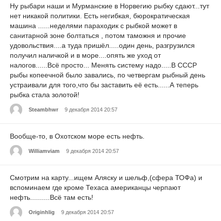
Ну рыбари наши и Мурманские в Норвегию рыбку сдают...тут
нет никакой политики. Есть негибкая, бюрократическая
машина ......неделями параходик с рыбкой может в
санитарной зоне болтаться , потом таможня и прочие
удовольствия....а туда пришёл.....один день, разгрузился
получил наличкой и в море....опять же уход от
налогов......Всё просто... Менять систему надо.....В СССР
рыбы копеечной было завались, по четвергам рыбный день
устраивали для того,что бы заставить её есть......А теперь
рыбка стала золотой!
Steambhwr
9 декабря 2014 20:57
Вообще-то, в Охотском море есть нефть.
Williamviam
9 декабря 2014 20:57
Смотрим на карту...ищем Аляску и шельф,(сфера ТОФа) и
вспоминаем где кроме Техаса американцы черпают
нефть..........Всё там есть!
Originhlig
9 декабря 2014 20:57