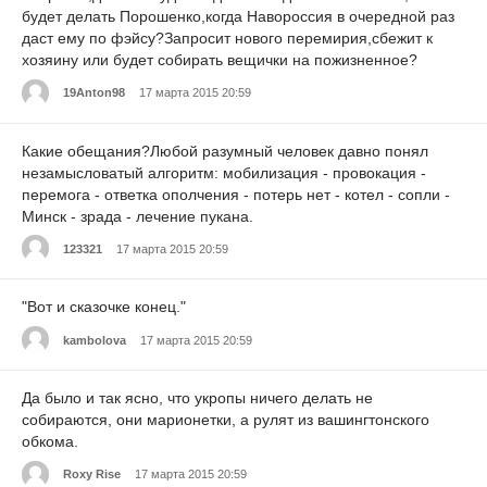
будет делать Порошенко,когда Навороссия в очередной раз
даст ему по фэйсу?Запросит нового перемирия,сбежит к
хозяину или будет собирать вещички на пожизненное?
19Anton98
17 марта 2015 20:59
Какие обещания?Любой разумный человек давно понял
незамысловатый алгоритм: мобилизация - провокация -
перемога - ответка ополчения - потерь нет - котел - сопли -
Минск - зрада - лечение пукана.
123321
17 марта 2015 20:59
"Вот и сказочке конец."
kambolova
17 марта 2015 20:59
Да было и так ясно, что укропы ничего делать не
собираются, они марионетки, а рулят из вашингтонского
обкома.
Roxy Rise
17 марта 2015 20:59