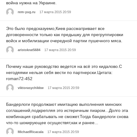
война нужна на Украине.
rem-yug.ru
17 марта 2015 20:59
Это было предсказуемо,Киев рассматривает все
договоренности только как предышку для прегруппировки
войск и мобилизации очередной партии пушечного мяса.
aristokrat5684
17 марта 2015 20:59
Почему наше руководство ведется на всё это кидалово.С
негодяями нельзя себя вести по партнерски.Цитата:
roman72-452
viktorasychikkw
17 марта 2015 20:59
Бандерлоги продолжают имитацию выполнения минских
соглашений,подкрепляя это истеричным пиаром...Долго эта
комбинация срабатывать не сможет.Тогда бандерлоги снова
что-то шокирующее осуществят,как и ранее...
MichaelRicacala
17 марта 2015 20:59