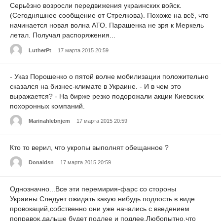
Серьёзно возросли передвижения украинских войск.
(Сегодняшнее сообщение от Стрелкова). Похоже на всё, что
начинается новая волна АТО. Парашенка не зря к Меркель
летал. Получал распоряжения...
LutherPt
17 марта 2015 20:59
- Указ Порошенко о пятой волне мобилизации положительно
сказался на бизнес-климате в Украине. - И в чем это
выражается? - На бирже резко подорожали акции Киевских
похоронных компаний.
Marinahlebnjem
17 марта 2015 20:59
Кто то верил, что укропы выполнят обещанное ?
Donaldsn
17 марта 2015 20:59
Однозначно...Все эти перемирия-фарс со стороны
Украины.Следует ожидать какую нибудь подлость в виде
провокаций,собственно они уже начались с введением
поправок,дальше будет подлее и подлее.Любопытно,что