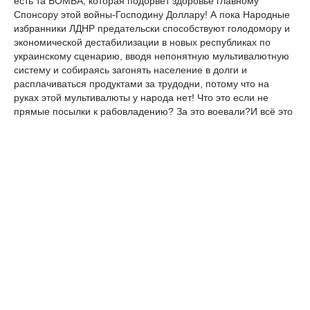
есть та БОМБА, которая подорвет здоровье главному
Спонсору этой войны-Господину Доллару! А пока Народные
избранники ЛДНР предательски способствуют голодомору и
экономической дестабилизации в новых республиках по
украинскому сценарию, вводя непонятную мультивалютную
систему и собираясь загонять население в долги и
расплачиваться продуктами за трудодни, потому что на
руках этой мультивалюты у народа нет! Что это если не
прямые посылки к рабовладению? За это воевали?И всё это
происходит, когда первая партия бесплатных расчётных
знаков ждёт на границе Новороссии! Когда каждому будут
выданы средства 500 знаков, эквивалентных 2000$, чтобы
запустить кровь экономики и начать настоящую
самостоятельную жизнь! Распространяйте информацию,
народ должен знать что происходит!
Ms.vamp
17 марта 2015 20:59
Главное,чтоб ополченцы не вздумали сдать назад
Дебальцево.Пусть они и подпадают под эти предательские
минские договорённости,но,Дебальцево сдавать никак
нельзя,иначе,это тоже,что плюнуть на могилу каждому
погибшему ополченцу и мирному жителю!