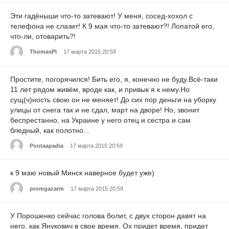
Эти гадёныши что-то затевают! У меня, сосед-хохол с
телефона не слазит! К 9 мая что-то затевают?! Лопатой его,
что-ли, отоварить?!
ThomasPl
17 марта 2015 20:59
Простите, погорячился! Бить его, я, конечно не буду.Всё-таки
11 лет рядом живём, вроде как, и привык я к нему.Но
сущ(ч)ность свою он не меняет! До сих пор деньги на уборку
улицы от снега так и не сдал, март на дворе! Но, звонит
беспрестанно, на Украине у него отец и сестра и сам
бледный, как полотно...
Pootaapadia
17 марта 2015 20:59
к 9 маю новый Минск наверное будет уже)
promgazarm
17 марта 2015 20:59
У Порошенко сейчас голова болит, с двух сторон давят на
него, как Янукович в свое время. Ох придет время, придет