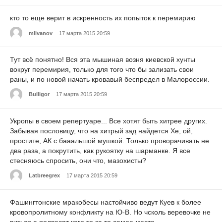
кто то еще верит в искренность их попыток к перемирию
mlivanov
17 марта 2015 20:59
Тут всё понятно! Вся эта мышиная возня киевской хунты
вокруг перемирия, только для того что бы зализать свои
раны, и по новой начать кровавый беспредел в Малороссии.
Bulligor
17 марта 2015 20:59
Укропы в своем репертуаре... Все хотят быть хитрее других.
Забывая пословицу, что на хитрый зад найдется Хе, ой,
простите, АК с бааальшой мушкой. Только проворачивать не
два раза, а покрутить, как рукоятку на шарманке. Я все
стесняюсь спросить, они что, мазохисты?
Latbreegrex
17 марта 2015 20:59
Фашингтонские мракобесы настойчиво ведут Куев к более
кровопролитному конфликту на Ю-В. Но чсколь веревочке не
виться а подвесят кого то за то самое место...