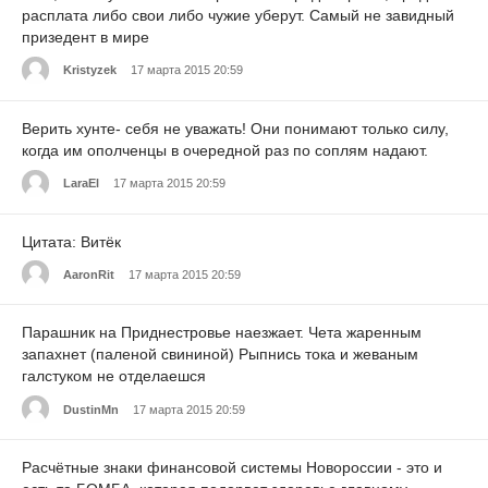
расплата либо свои либо чужие уберут. Самый не завидный
призедент в мире
Kristyzek
17 марта 2015 20:59
Верить хунте- себя не уважать! Они понимают только силу,
когда им ополченцы в очередной раз по соплям надают.
LaraEl
17 марта 2015 20:59
Цитата: Витёк
AaronRit
17 марта 2015 20:59
Парашник на Приднестровье наезжает. Чета жаренным
запахнет (паленой свининой) Рыпнись тока и жеваным
галстуком не отделаешся
DustinMn
17 марта 2015 20:59
Расчётные знаки финансовой системы Новороссии - это и