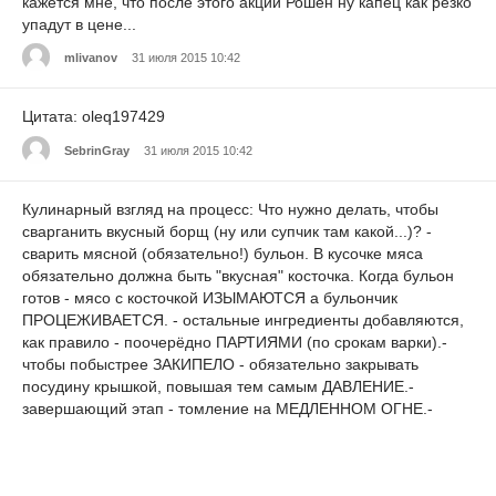
кажется мне, что после этого акции Рошен ну капец как резко
упадут в цене...
mlivanov
31 июля 2015 10:42
Цитата: oleq197429
SebrinGray
31 июля 2015 10:42
Кулинарный взгляд на процесс: Что нужно делать, чтобы
сварганить вкусный борщ (ну или супчик там какой...)? -
сварить мясной (обязательно!) бульон. В кусочке мяса
обязательно должна быть "вкусная" косточка. Когда бульон
готов - мясо с косточкой ИЗЫМАЮТСЯ а бульончик
ПРОЦЕЖИВАЕТСЯ. - остальные ингредиенты добавляются,
как правило - поочерёдно ПАРТИЯМИ (по срокам варки).-
чтобы побыстрее ЗАКИПЕЛО - обязательно закрывать
посудину крышкой, повышая тем самым ДАВЛЕНИЕ.-
завершающий этап - томление на МЕДЛЕННОМ ОГНЕ.-
СПЕЦИИ - по-вкусу и своевременно.Как видите - основными
элементами приготовления нужного вам первого блюда
являются: замысел, правильная рецептура и технология