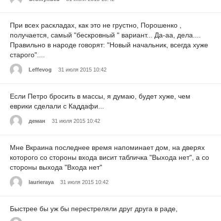
При всех раскладах, как это не грустно, Порошенко ,
получается, самый "бескровный " вариант... Да-аа, дела....
Правильно в народе говорят: "Новый начальник, всегда хуже
старого"....
Leffevog
31 июля 2015 10:42
Если Петро бросить в массы, я думаю, будет хуже, чем
еврики сделали с Каддафи...
деман
31 июля 2015 10:42
Мне Вкраина последнее время напоминает дом, на дверях
которого со стороны входа висит табличка "Выхода нет", а со
стороны выхода "Входа нет"
laurieraya
31 июля 2015 10:42
Быстрее бы уж бы перестреляли друг друга в раде,