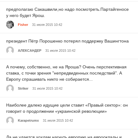
предполагаю Сакашвили,но надо посмотреть.Партайгеносе
у него будет Ярош.
Fisher
31 июля 2015 10:42
президент Пётр Порошенко потерял поддержку Вашингтона
АЛЕКСАНДЕР
31 июля 2015 10:42
А почему, собственно, не на Яроша? Очень перспективная
ставка, с точки зрения "непредвиденных последствий". А
Европу спрашивать никто не собирается...
Striker
31 июля 2015 10:42
Наиболее далеко идущие цели ставит «Правый сектор»: он
говорит о продолжении «украинской революции»
Karapetrumx
31 июля 2015 10:42
Да не удается хохлам нагнуть европию на еврооклады и