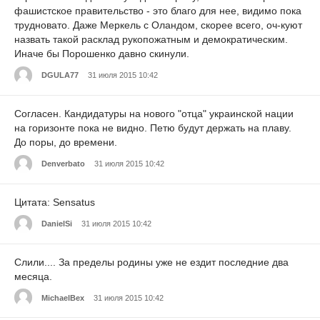
фашистское правительство - это благо для нее, видимо пока
трудновато. Даже Меркель с Оландом, скорее всего, оч-куют
назвать такой расклад рукопожатным и демократическим.
Иначе бы Порошенко давно скинули.
DGULA77
31 июля 2015 10:42
Согласен. Кандидатуры на нового "отца" украинской нации
на горизонте пока не видно. Петю будут держать на плаву.
До поры, до времени.
Denverbato
31 июля 2015 10:42
Цитата: Sensatus
DanielSi
31 июля 2015 10:42
Слили.... За пределы родины уже не ездит последние два
месяца.
MichaelBex
31 июля 2015 10:42