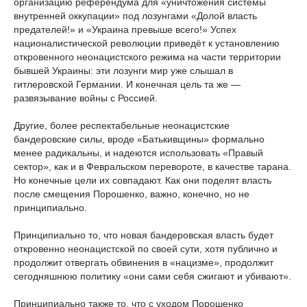
организацию референдума для «уничтожения системы
внутренней оккупации» под лозунгами «Долой власть
предателей!» и «Украина превыше всего!» Успех
националистической революции приведёт к установлению
откровенного неонацистского режима на части территории
бывшей Украины: эти лозунги мир уже слышал в
гитлеровской Германии. И конечная цель та же —
развязывание войны с Россией.
Другие, более респектабельные неонацистские
бандеровские силы, вроде «Батькивщины» формально
менее радикальны, и надеются использовать «Правый
сектор», как и в Февральском перевороте, в качестве тарана.
Но конечные цели их совпадают. Как они поделят власть
после смещения Порошенко, важно, конечно, но не
принципиально.
Принципиально то, что новая бандеровская власть будет
откровенно неонацистской по своей сути, хотя публично и
продолжит отвергать обвинения в «нацизме», продолжит
сегодняшнюю политику «они сами себя сжигают и убивают».
Принципиально также то, что с уходом Порошенко