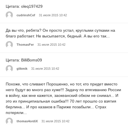
Цитата: oleq197429
cudrinshCef
31 июля 2015 10:42
Да вы что, ребята? Он просто устал, круглыми сутками на
благо работает. Не высыпается, бедный. А вы его так...
ThomasFer
31 июля 2015 10:42
Цитата: BilliBoms09
glikmik
31 июля 2015 10:42
Похоже, что сливают Порошенко, но тот, кто придет вместо
него будут во много раз хуже!!! Задачу по втягиванию России
в войну, как мне кажется, заокеанский обком не снимал... И
это их принципиальная ошибка!!! 70 лет прошло со взятия
берлина... И про казаков в Париже позабыли... Страх
потеряли...
thomas4ordiX
31 июля 2015 10:42