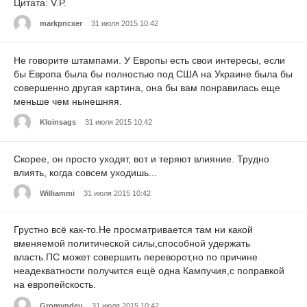
Цитата: V.P.
markpncxer
31 июля 2015 10:42
Не говорите штампами. У Европы есть свои интересы, если
бы Европа была бы полностью под США на Украине была бы
совершенно другая картина, она бы вам понравилась еще
меньше чем нынешняя.
Kloinsags
31 июля 2015 10:42
Скорее, он просто уходят, вот и теряют влияние. Трудно
влиять, когда совсем уходишь...
Williammi
31 июля 2015 10:42
Грустно всё как-то.Не просматривается там ни какой
вменяемой политической силы,способной удержать
власть.ПС может совершить переворот,но по причине
неадекватности получится ещё одна Кампучия,с поправкой
на европейскость.
Gromyndeu
31 июля 2015 10:42