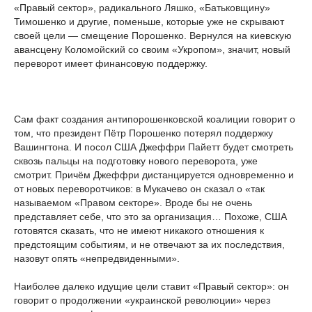
«Правый сектор», радикального Ляшко, «Батьковщину»
Тимошенко и другие, поменьше, которые уже не скрывают
своей цели — смещение Порошенко. Вернулся на киевскую
авансцену Коломойский со своим «Укропом», значит, новый
переворот имеет финансовую поддержку.
Сам факт создания антипорошенковской коалиции говорит о
том, что президент Пётр Порошенко потерял поддержку
Вашингтона. И посол США Джеффри Пайетт будет смотреть
сквозь пальцы на подготовку нового переворота, уже
смотрит. Причём Джеффри дистанцируется одновременно и
от новых переворотчиков: в Мукачево он сказал о «так
называемом «Правом секторе». Вроде бы не очень
представляет себе, что это за организация… Похоже, США
готовятся сказать, что не имеют никакого отношения к
предстоящим событиям, и не отвечают за их последствия,
назовут опять «непредвиденными».
Наиболее далеко идущие цели ставит «Правый сектор»: он
говорит о продолжении «украинской революции» через