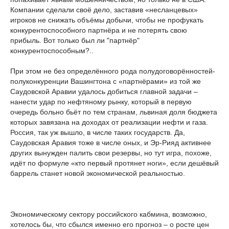
Компании сделали своё дело, заставив «несланцевых»
игроков не снижать объёмы добычи, чтобы не профукать
конкурентоспособного партнёра и не потерять свою
прибыль. Вот только был ли "партнёр"
конкурентоспособным?..
При этом не без определённого рода полудоговорённостей-
полуконкуренции Вашингтона с «партнёрами» из той же
Саудовской Аравии удалось добиться главной задачи –
нанести удар по нефтяному рынку, который в первую
очередь больно бьёт по тем странам, львиная доля бюджета
которых завязана на доходах от реализации нефти и газа.
Россия, так уж вышло, в числе таких государств. Да,
Саудовская Аравия тоже в числе оных, и Эр-Рияд активнее
других вынужден палить свои резервы, но тут игра, похоже,
идёт по формуле «кто первый протянет ноги», если дешёвый
баррель станет новой экономической реальностью.
Экономическому сектору российского кабмина, возможно,
хотелось бы, что сбылся именно его прогноз – о росте цен