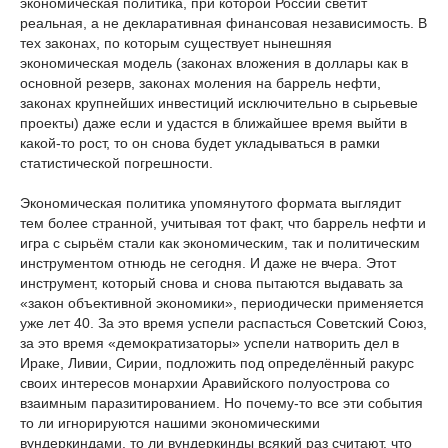
экономическая политика, при которой России светит
реальная, а не декларативная финансовая независимость. В
тех законах, по которым существует нынешняя
экономическая модель (законах вложения в доллары как в
основной резерв, законах моления на баррель нефти,
законах крупнейших инвестиций исключительно в сырьевые
проекты) даже если и удастся в ближайшее время выйти в
какой-то рост, то он снова будет укладываться в рамки
статистической погрешности.
Экономическая политика упомянутого формата выглядит
тем более странной, учитывая тот факт, что баррель нефти и
игра с сырьём стали как экономическим, так и политическим
инструментом отнюдь не сегодня. И даже не вчера. Этот
инструмент, который снова и снова пытаются выдавать за
«закон объективной экономики», периодически применяется
уже лет 40. За это время успели распасться Советский Союз,
за это время «демократизаторы» успели натворить дел в
Ираке, Ливии, Сирии, подложить под определённый ракурс
своих интересов монархии Аравийского полуострова со
взаимным паразитированием. Но почему-то все эти события
то ли игнорируются нашими экономическими
вундеркиндами, то ли вундеркинды всякий раз считают, что