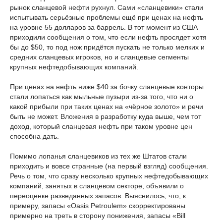
рынок сланцевой нефти рухнул. Сами «сланцевики» стали
испытывать серьёзные проблемы ещё при ценах на нефть
на уровне 55 долларов за баррель. В тот момент из США
приходили сообщения о том, что если нефть просядет хотя
бы до $50, то под нож придётся пускать не только мелких и
средних сланцевых игроков, но и сланцевые сегменты
крупных нефтедобывающих компаний.
При ценах на нефть ниже $40 за бочку сланцевые конторы
стали лопаться как мыльные пузыри из-за того, что ни о
какой прибыли при таких ценах на «чёрное золото» и речи
быть не может. Вложения в разработку куда выше, чем тот
доход, который сланцевая нефть при таком уровне цен
способна дать.
Помимо лопанья сланцевиков из тех же Штатов стали
приходить и вовсе странные (на первый взгляд) сообщения.
Речь о том, что сразу несколько крупных нефтедобывающих
компаний, занятых в сланцевом секторе, объявили о
переоценке разведанных запасов. Выяснилось, что, к
примеру, запасы «Oasis Petroulem» скорректированы
примерно на треть в сторону понижения, запасы «Bill