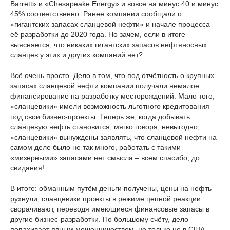
Barrett» и «Chesapeake Energy» и вовсе на минус 40 и минус
45% соответственно. Ранее компании сообщали о
«гигантских запасах сланцевой нефти» и начале процесса
её разработки до 2020 года. Но зачем, если в итоге
выясняется, что никаких гигантских запасов нефтяносных
сланцев у этих и других компаний нет?
Всё очень просто. Дело в том, что под отчётность о крупных
запасах сланцевой нефти компании получали немалое
финансирование на разработку месторождений. Мало того,
«сланцевики» имели возможность льготного кредитования
под свои бизнес-проекты. Теперь же, когда добывать
сланцевую нефть становится, мягко говоря, невыгодно,
«сланцевики» вынуждены заявлять, что сланцевой нефти на
самом деле было не так много, работать с такими
«мизерными» запасами нет смысла – всем спасибо, до
свидания!..
В итоге: обманным путём деньги получены, цены на нефть
рухнули, сланцевики проекты в режиме цепной реакции
сворачивают, переводя имеющиеся финансовые запасы в
другие бизнес-разработки. По большому счёту, дело
попахивает явным мошенничеством, но только не в США.