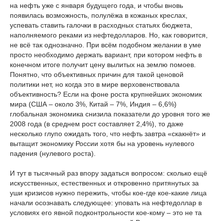
на нефть уже с января будущего года, и чтобы вновь
появилась возможность, полулёжа в кожаных креслах,
успевать ставить галочки в расходных статьях бюджета,
наполняемого реками из нефтедолларов. Но, как говорится,
не всё так однозначно. При всём подобном желании в уме
просто необходимо держать вариант, при котором нефть в
конечном итоге получит цену вылитых на землю помоев.
Понятно, что объективных причин для такой ценовой
политики нет, но когда это в мире верховенствовала
объективность? Если на фоне роста крупнейших экономик
мира (США – около 3%, Китай – 7%, Индия – 6,6%)
глобальная экономика снизила показатели до уровня того же
2008 года (в среднем рост составляет 2,4%), то даже
несколько глупо ожидать того, что нефть завтра «скакнёт» и
вытащит экономику России хотя бы на уровень нулевого
падения (нулевого роста).
И тут в тысячный раз впору задаться вопросом: сколько ещё
искусственных, естественных и откровенно притянутых за
уши кризисов нужно пережить, чтобы кое-где кое-какие лица
начали осознавать следующее: уповать на нефтедоллар в
условиях его явной подконтрольности кое-кому – это не та