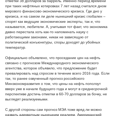
отметки 38 долларов за баррель. Именно период времени
при таких нефтяных котировках 7 лет назад считался дном
мирового финансово-экономического кризиса. Где дно у
кризиса, и на самом ли деле нынешний кризис глобален –
спорят как ведущие экономические эксперты, так и, что
называется, любители. А, учитывая тот факт, что экономика
давно перестала хоть как-то напоминать науку с
работающими законами, никак не зависящую от
политической конъюнктуры, споры доходят до убойных
температур.
Официально объявлено, что проседание цен на нефть
связано с прогнозом Международного экономического
агентства, которое объявило, что предложение будет
превалировать над спросом в течение всего 2016 года. Если
так, то ранее озвученный прогноз российского
Минэкономразвития о том, что цены на нефть поползут
вверх уже в начале будущего года и могут в среднесрочной
перспективе достичь отметки в 60-70 долларов за бочку, не
выглядят реализуемыми.
С другой стороны сам прогноз МЭА тоже вряд ли можно
назвать адекватным нынешним реалиям. Американский