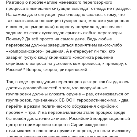
Разговор о проблематике женевского переговорного
процесса в нынешней ситуации выглядит отнюдь не праздно.
На самом деле ситуация уже очевидно свелась к тому, что
так называемая оппозиция (умеренная, местами умеренная
и вконец не умеренная) попросту получила однозначное
задание от своих кукловодов срывать любые переговоры.
Почему? Да всё просто на самом деле. Ведь любые
переговоры должны завершаться принятием какого-либо
«компромиссного» решения. А интересует ли тех, кто
заварил густую кашу сирийского конфликта решение
сирийского вопроса на условиях компромисса, к примеру, с
Россией? Вопрос, скорее, риторический...
Так, в ходе предыдущих переговоров де-юре как бы удалось
достичь договорённостей о том, что вооружённые
группировки должны сложить оружие – раз, отмежеваться от
группировок, признанных СБ ООН террористическими, - два,
перейти в режим политического обсуждения сирийских
проблем – три. И на первоначальном этапе процесс вроде
бы пошёл достаточно активно. Российский координационный
центр по примирению сторон в Сирии ежедневно
отчитывался о сложении оружия и переходе к политическому
диалогу десятков группировок в различных провинциях