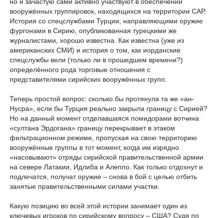
но и зачастую сами активно участвуют в обеспечении
вооружённых группировок, находящихся на территории САР.
История со спецслужбами Турции, направляющими оружие
фургонами в Сирию, опубликованная турецкими же
журналистами, хорошо известна. Как известна (уже из
американских СМИ) и история о том, как иорданские
спецслужбы вели (только ли в прошедшем времени?)
определённого рода торговые отношения с
представителями сирийских вооружённых групп.
Теперь простой вопрос: сколько бы протянула та же «ан-
Нусра», если бы Турция реально закрыла границу с Сирией?
Но на данный момент отделавшаяся помидорами вотчина
«султана Эрдогана» границу перекрывает в этаком
фильтрационном режиме, пропуская на свою территорию
вооружённые группы в тот момент, когда им изрядно
«насовывают» отряды сирийской правительственной армии
на севере Латакии, Идлиба и Алеппо. Как только отдохнут и
подлечатся, получат оружие – снова в бой с целью отбить
занятые правительственными силами участки.
Какую позицию во всей этой истории занимает один из
ключевых игроков по сирийскому вопросу – США? Судя по