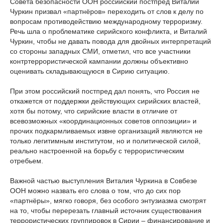
Совета безопасности ООН российский постпред Виталий
Чуркин призвал «партнёров» переходить от слов к делу по
вопросам противодействию международному терроризму.
Речь шла о проблематике сирийского конфликта, и Виталий
Чуркин, чтобы не давать повода для двойных интерпретаций
со стороны западных СМИ, отметил, что все участники
контртеррористической кампании должны объективно
оценивать складывающуюся в Сирию ситуацию.
При этом российский постпред дал понять, что Россия не
откажется от поддержки действующих сирийских властей,
хотя бы потому, что сирийские власти в отличие от
всевозможных «координационных советов оппозиции» и
прочих подкармливаемых извне организаций являются не
только легитимным институтом, но и политической силой,
реально настроенной на борьбу с террористическим
отребьем.
Важной частью выступления Виталия Чуркина в Совбезе
ООН можно назвать его слова о том, что до сих пор
«партнёры», мягко говоря, без особого энтузиазма смотрят
на то, чтобы перерезать главный источник существования
террористических группировок в Сирии – финансирование и