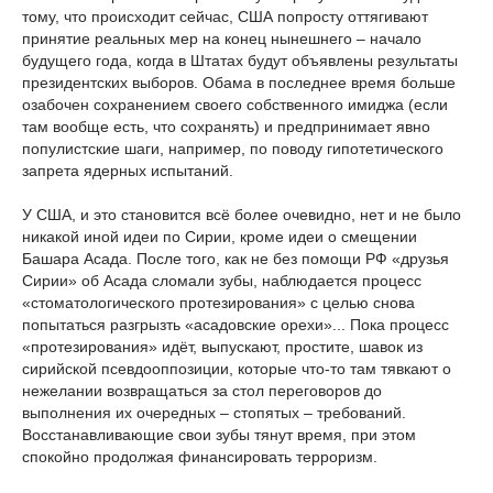
тому, что происходит сейчас, США попросту оттягивают
принятие реальных мер на конец нынешнего – начало
будущего года, когда в Штатах будут объявлены результаты
президентских выборов. Обама в последнее время больше
озабочен сохранением своего собственного имиджа (если
там вообще есть, что сохранять) и предпринимает явно
популистские шаги, например, по поводу гипотетического
запрета ядерных испытаний.
У США, и это становится всё более очевидно, нет и не было
никакой иной идеи по Сирии, кроме идеи о смещении
Башара Асада. После того, как не без помощи РФ «друзья
Сирии» об Асада сломали зубы, наблюдается процесс
«стоматологического протезирования» с целью снова
попытаться разгрызть «асадовские орехи»... Пока процесс
«протезирования» идёт, выпускают, простите, шавок из
сирийской псевдооппозиции, которые что-то там тявкают о
нежелании возвращаться за стол переговоров до
выполнения их очередных – стопятых – требований.
Восстанавливающие свои зубы тянут время, при этом
спокойно продолжая финансировать терроризм.