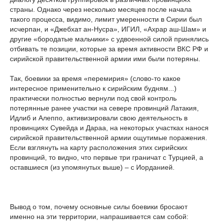
страны. Однако через несколько месяцев после начала
такого процесса, видимо, лимит умеренности в Сирии был
исчерпан, и «Джебхат ан-Нусра», ИГИЛ, «Ахрар аш-Шам» и
другие «бородатые мальчики» с удвоенной силой принялись
отбивать те позиции, которые за время активности ВКС РФ и
сирийской правительственной армии ими были потеряны.
Так, боевики за время «перемирия» (слово-то какое
интересное применительно к сирийским будням...)
практически полностью вернули под свой контроль
потерянные ранее участки на севере провинций Латакия,
Идлиб и Алеппо, активизировали свою деятельность в
провинциях Сувейда и Дараа, на некоторых участках нанося
сирийской правительственной армии ощутимые поражения.
Если взглянуть на карту расположения этих сирийских
провинций, то видно, что первые три граничат с Турцией, а
оставшиеся (из упомянутых выше) – с Иорданией.
Вывод о том, почему основные силы боевики бросают
именно на эти территории, напрашивается сам собой: