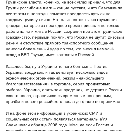
Грузинские власти, конечно, на всех углах кричали, что для
Грузии российские шаги – сущие пустяки, и что Саакашвили
все тяготы и невзгоды поможет преодолеть чуть ли не
каждому грузину лично. Но только сотни тысяч грузинских
граждан, которые за последнее время привыкли не только
работать, но и жить в России, сохраняя при этом грузинское
гражданство, первыми поняли, что Россия не шутит. Визовый
режим и отсутствие прямого транспортного сообщения
нанесли болезненный удар по тем, кто вносил немалый
вклад в ВВП Грузии, имея контакты с Россией.
Казалось бы, ну а Украине-то чего бояться… Против
Украины, вроде как, и так действует несколько видов
экономических ограничений, режим «наибольшего
благоприятствования» в торговле, серия продуктовых
эмбарго. Украина, опять-таки вроде как, не держит в России
своего посла, ограничиваясь временным поверенным,
причём и нового российского посла де-факто не принимает.
И на фоне этой информации в украинских СМИ и
социальных сетях стали появляться материалы а’ля
Саакашвили образца 2008 года. Мол, да если Россия и
разорвёт дипломатические отношения с нами, то на нас это