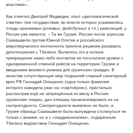
властями»…
Как отметил Дмитрий Медведев, опыт «дипломатической
ответки» тем государствам, во власти которых усаживались
плоды оранжевых (розовых, фейсбучных и т.п.) революций, у
России уже имеется. – Та же Грузия. Россия после агрессии
Саакашвили против Южной Осетии и российского
миротворческого контингента приняла решение разорвать
дипотношения с Тбилиси. Вылилось это в полное
прекращение каких-либо контактов на посольском уровне с
одновременной отменой рейсов на территорию Грузию и
введением визового режима для грузинских граждан. В
качестве сопутствующих мер тогдашний главный санитарный
врач РФ Геннадий Онищенко (одна только фамилия
которого наводила ужас на «партнёров»), пристально
рассмотрев ещё не запрещённые ко ввозу в Россию
грузинские товары, дал отмашку проанализировать их на
санпригодность. Санпригодности выявлено не было, и
Грузия образца Саакашвили была вынуждена столкнуться не
только с визами, но и с «пердимоноклем», подаренным
Тбилиси ведомством Геннадия Онищенко.