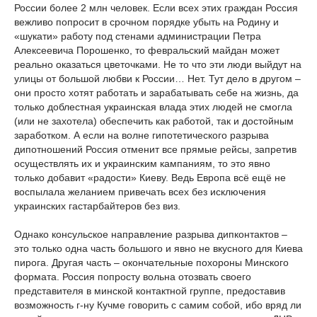
России более 2 млн человек. Если всех этих граждан Россия
вежливо попросит в срочном порядке убыть на Родину и
«шукати» работу под стенами администрации Петра
Алексеевича Порошенко, то февральский майдан может
реально оказаться цветочками. Не то что эти люди выйдут на
улицы от большой любви к России… Нет. Тут дело в другом –
они просто хотят работать и зарабатывать себе на жизнь, да
только доблестная украинская влада этих людей не смогла
(или не захотела) обеспечить как работой, так и достойным
заработком. А если на волне гипотетического разрыва
дипотношений Россия отменит все прямые рейсы, запретив
осуществлять их и украинским кампаниям, то это явно
только добавит «радости» Киеву. Ведь Европа всё ещё не
воспылала желанием привечать всех без исключения
украинских гастарбайтеров без виз.
Однако консульское направление разрыва дипконтактов –
это только одна часть большого и явно не вкусного для Киева
пирога. Другая часть – окончательные похороны Минского
формата. Россия попросту вольна отозвать своего
представителя в минской контактной группе, предоставив
возможность г-ну Кучме говорить с самим собой, ибо вряд ли