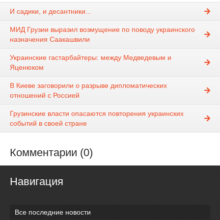
И садики, и десантники...
МИД Грузии выразил возмущение по поводу украинского
назначения Саакашвили
Украинские гастарбайтеры: между Медведевым и
Яценюком
В Киеве заговорили о разрыве дипломатических
отношений с Россией
Грузинские власти опасаются повторения украинских
событий в своей стране
Комментарии (0)
Навигация
Все последние новости