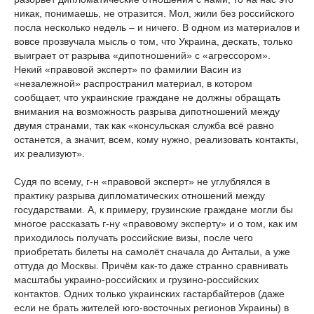
никак, понимаешь, не отразится. Мол, жили без российского
посла несколько недель – и ничего. В одном из материалов и
вовсе прозвучала мысль о том, что Украина, дескать, только
выиграет от разрыва «дипотношений» с «агрессором».
Некий «правовой эксперт» по фамилии Васин из
«незалежной» распространил материал, в котором
сообщает, что украинские граждане не должны обращать
внимания на возможность разрыва дипотношений между
двумя странами, так как «консульская служба всё равно
останется, а значит, всем, кому нужно, реализовать контакты,
их реализуют».
Судя по всему, г-н «правовой эксперт» не углублялся в
практику разрыва дипломатических отношений между
государствами. А, к примеру, грузинские граждане могли бы
многое рассказать г-ну «правовому эксперту» и о том, как им
приходилось получать российские визы, после чего
приобретать билеты на самолёт сначала до Антальи, а уже
оттуда до Москвы. Причём как-то даже странно сравнивать
масштабы украино-российских и грузино-российских
контактов. Одних только украинских гастарбайтеров (даже
если не брать жителей юго-восточных регионов Украины) в