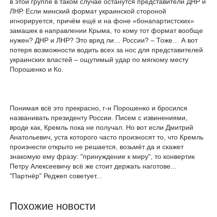
в этой группе в таком случае останутся представители ДНР и
ЛНР. Если минский формат украинской стороной
игнорируется, причём ещё и на фоне «бонапартистских»
замашек в направлении Крыма, то кому тот формат вообще
нужен? ДНР и ЛНР? Это вряд ли… России? – Тоже… А вот
потеря возможности водить всех за нос для представителей
украинских властей – ощутимый удар по мягкому месту
Порошенко и Ко.
Понимая всё это прекрасно, г-н Порошенко и бросился
названивать президенту России. Писем с извинениями,
вроде как, Кремль пока не получал. Но вот если Дмитрий
Анатольевич, уста которого часто произносят то, что Кремль
произнести открыто не решается, возьмёт да и скажет
знакомую ему фразу: "принуждение к миру", то конвертик
Петру Алексеевичу всё же стоит держать наготове...
"Партнёр" Реджеп советует...
Похожие новости